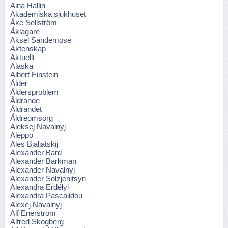
Aina Hallin
Akademiska sjukhuset
Åke Sellström
Åklagare
Aksel Sandemose
Äktenskap
Aktuellt
Alaska
Albert Einstein
Ålder
Åldersproblem
Åldrande
Åldrandet
Äldreomsorg
Aleksej Navalnyj
Aleppo
Ales Bjaljatskij
Alexander Bard
Alexander Barkman
Alexander Navalnyj
Alexander Solzjenitsyn
Alexandra Erdélyi
Alexandra Pascalidou
Alexej Navalnyj
Alf Enerström
Alfred Skogberg