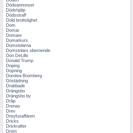
Dödsannonser
Dödshjälp
Dödsstraff
Dold brottslighet
Dom
Domar
Domare
Domarkurs
Domstolarna
Domstolars oberoende
Don DeLillo
Donald Trump
Doping
Dopning
Dorotea Bromberg
Döstädning
Drabbade
Drängsbo
Drängsbo by
Dråp
Drenas
Drev
Dreyfusaffären
Dricks
Drivkrafter
Dröm