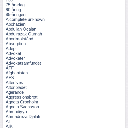
75-årsdag
90-åring
95-åringen
A complete unknown
Abchazien
Abdullah Öcalan
Abdulrazak Gurnah
Abortmotstånd
Absorption
Adept
Advokat
Advokater
Advokatsamfundet
ÅFF
Afghanistan
AFS
Afterlives
Aftonbladet
Agerande
Aggressionsbrott
Agneta Cronholm
Agneta Svensson
Ahmadiyya
Ahmadreza Djalali
AI
AIK