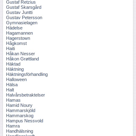
Gustaf Retzius
Gustaf Skarsgård
Gustav Juntti
Gustav Petersson
Gymnasielagen
Hädelse
Hagamannen
Hagerstown
Hågkomst
Haiti
Håkan Nesser
Håkon Grøttland
Häktad
Häktning
Häktningsförhandling
Halloween
Hälsa
Halt
Halvårsbetraktelser
Hamas
Hamid Noury
Hammarskjöld
Hammarskog
Hampus Nessvold
Hamra
Handhälsning