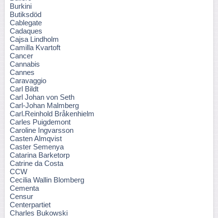
Burkini
Butiksdöd
Cablegate
Cadaques
Cajsa Lindholm
Camilla Kvartoft
Cancer
Cannabis
Cannes
Caravaggio
Carl Bildt
Carl Johan von Seth
Carl-Johan Malmberg
Carl.Reinhold Bråkenhielm
Carles Puigdemont
Caroline Ingvarsson
Casten Almqvist
Caster Semenya
Catarina Barketorp
Catrine da Costa
CCW
Cecilia Wallin Blomberg
Cementa
Censur
Centerpartiet
Charles Bukowski