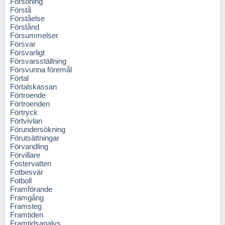
Försoning
Förstå
Förståelse
Förstånd
Försummelser
Försvar
Försvarligt
Försvarsställning
Försvunna föremål
Förtal
Förtalskassan
Förtroende
Förtroenden
Förtryck
Förtvivlan
Förundersökning
Förutsättningar
Förvandling
Förvillare
Fostervatten
Fotbesvär
Fotboll
Framförande
Framgång
Framsteg
Framtiden
Framtidsanalys