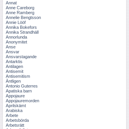
Annat
Anne Careborg
Anne Ramberg
Annelie Bengtsson
Annie Lööf
Annika Bokefors
Annika Strandhäll
Annorlunda
Anonymitet
Anse
Ansvar
Ansvarstagande
Antarktis
Antilagen
Antisemit
Antisemitism
Äntligen
Antonio Guterres
Apatiska barn
Appojaure
Appojauremorden
Aprilskämt
Arabiska
Arbete
Arbetsbörda
Arbetsrätt