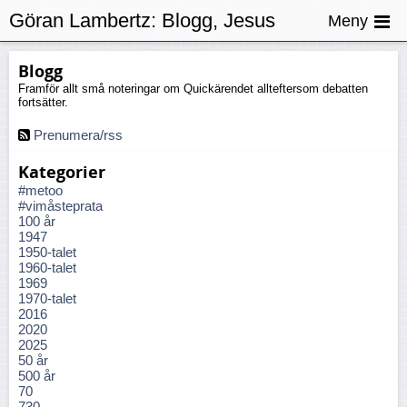
Göran Lambertz:
Blogg, Jesus
Meny
Blogg
Framför allt små noteringar om Quickärendet allteftersom debatten
fortsätter.
Prenumera/rss
Kategorier
#metoo
#vimåsteprata
100 år
1947
1950-talet
1960-talet
1969
1970-talet
2016
2020
2025
50 år
500 år
70
730