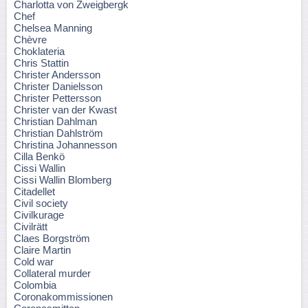
Charlotta von Zweigbergk
Chef
Chelsea Manning
Chèvre
Choklateria
Chris Stattin
Christer Andersson
Christer Danielsson
Christer Pettersson
Christer van der Kwast
Christian Dahlman
Christian Dahlström
Christina Johannesson
Cilla Benkö
Cissi Wallin
Cissi Wallin Blomberg
Citadellet
Civil society
Civilkurage
Civilrätt
Claes Borgström
Claire Martin
Cold war
Collateral murder
Colombia
Coronakommissionen