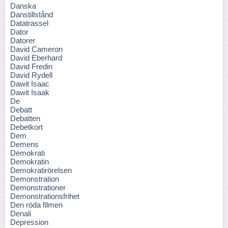
Danska
Danstillstånd
Datatrassel
Dator
Datorer
David Cameron
David Eberhard
David Fredin
David Rydell
Dawit Isaac
Dawit Isaak
De
Debatt
Debatten
Debetkort
Dem
Demens
Demokrati
Demokratin
Demokratirörelsen
Demonstration
Demonstrationer
Demonstrationsfrihet
Den röda filmen
Denali
Depression