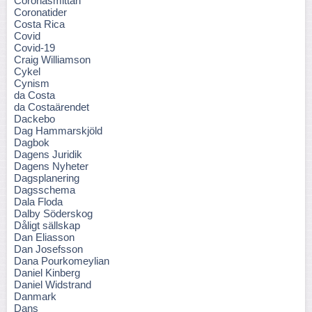
Coronasmittan
Coronatider
Costa Rica
Covid
Covid-19
Craig Williamson
Cykel
Cynism
da Costa
da Costaärendet
Dackebo
Dag Hammarskjöld
Dagbok
Dagens Juridik
Dagens Nyheter
Dagsplanering
Dagsschema
Dala Floda
Dalby Söderskog
Dåligt sällskap
Dan Eliasson
Dan Josefsson
Dana Pourkomeylian
Daniel Kinberg
Daniel Widstrand
Danmark
Dans