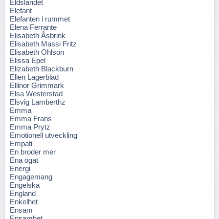
Eldslandet
Elefant
Elefanten i rummet
Elena Ferrante
Elisabeth Åsbrink
Elisabeth Massi Fritz
Elisabeth Ohlson
Elissa Epel
Elizabeth Blackburn
Ellen Lagerblad
Ellinor Grimmark
Elsa Westerstad
Elsvig Lamberthz
Emma
Emma Frans
Emma Prytz
Emotionell utveckling
Empati
En broder mer
Ena ögat
Energi
Engagemang
Engelska
England
Enkelhet
Ensam
Ensamhet