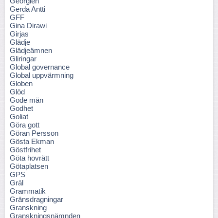
Georgien
Gerda Antti
GFF
Gina Dirawi
Girjas
Glädje
Glädjeämnen
Gliringar
Global governance
Global uppvärmning
Globen
Glöd
Gode män
Godhet
Goliat
Göra gott
Göran Persson
Gösta Ekman
Göstfrihet
Göta hovrätt
Götaplatsen
GPS
Gräl
Grammatik
Gränsdragningar
Granskning
Granskningsnämnden