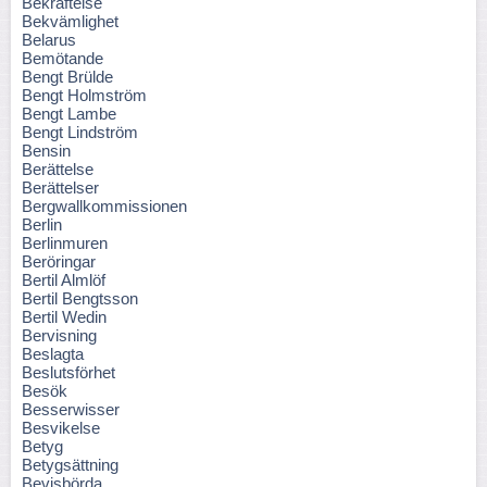
Bekräftelse
Bekvämlighet
Belarus
Bemötande
Bengt Brülde
Bengt Holmström
Bengt Lambe
Bengt Lindström
Bensin
Berättelse
Berättelser
Bergwallkommissionen
Berlin
Berlinmuren
Beröringar
Bertil Almlöf
Bertil Bengtsson
Bertil Wedin
Bervisning
Beslagta
Beslutsförhet
Besök
Besserwisser
Besvikelse
Betyg
Betygsättning
Bevisbörda