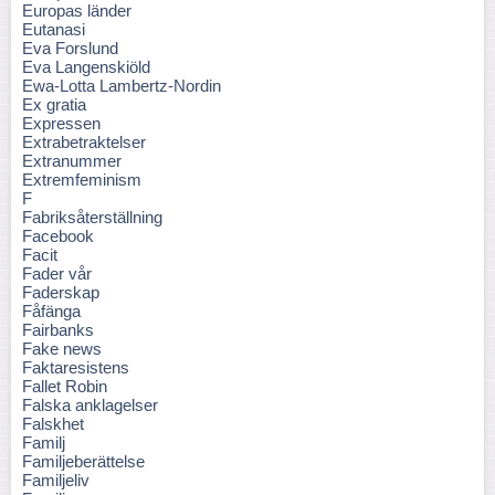
Europas länder
Eutanasi
Eva Forslund
Eva Langenskiöld
Ewa-Lotta Lambertz-Nordin
Ex gratia
Expressen
Extrabetraktelser
Extranummer
Extremfeminism
F
Fabriksåterställning
Facebook
Facit
Fader vår
Faderskap
Fåfänga
Fairbanks
Fake news
Faktaresistens
Fallet Robin
Falska anklagelser
Falskhet
Familj
Familjeberättelse
Familjeliv