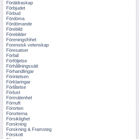
Föräldraskap
Förbjudet
Förbud
Fördöma
Fördömande
Förebild
Förebilder
Föreningsfrihet
Forensisk vetenskap
Föresatser
Förfall
Förföljelse
Förhållningssätt
Förhandlingar
Förintelsen
Förklaringar
Förlåtelse
Förlust
Förmätenhet
Förnuft
Förorten
Förorterna
Försiktighet
Forskning
Forskning & Framsteg
Förskott