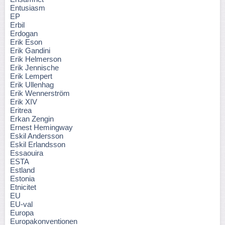
Entusiasm
EP
Erbil
Erdogan
Erik Eson
Erik Gandini
Erik Helmerson
Erik Jennische
Erik Lempert
Erik Ullenhag
Erik Wennerström
Erik XIV
Eritrea
Erkan Zengin
Ernest Hemingway
Eskil Andersson
Eskil Erlandsson
Essaouira
ESTA
Estland
Estonia
Etnicitet
EU
EU-val
Europa
Europakonventionen