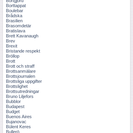
Bortgjord
Borttappat
Boulebar
Brådska
Brasilien
Brasomdetär
Bratislava
Brett Kavanaugh
Brev
Brexit
Bristande respekt
Bröllop
Brott
Brott och straff
Brottsanmälare
Brottsjournalen
Brottsliga uppgifter
Brottslighet
Brottsutredningar
Bruno Liljefors
Bubblor
Budapest
Budget
Buenos Aires
Bujanovac
Bülent Keres
Bullerö