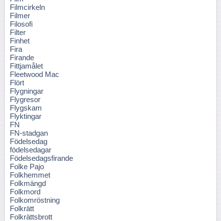
Filmcirkeln
Filmer
Filosofi
Filter
Finhet
Fira
Firande
Fittjamålet
Fleetwood Mac
Flört
Flygningar
Flygresor
Flygskam
Flyktingar
FN
FN-stadgan
Födelsedag
födelsedagar
Födelsedagsfirande
Folke Pajo
Folkhemmet
Folkmängd
Folkmord
Folkomröstning
Folkrätt
Folkrättsbrott