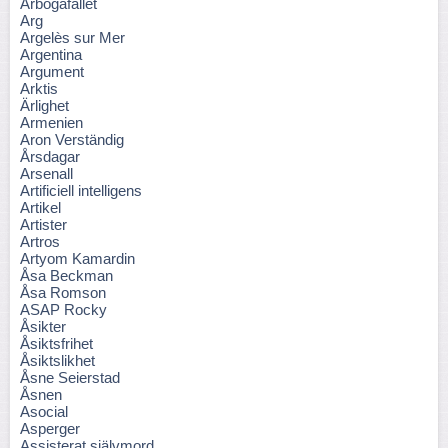
Arbogafallet
Arg
Argelès sur Mer
Argentina
Argument
Arktis
Ärlighet
Armenien
Aron Verständig
Årsdagar
Arsenall
Artificiell intelligens
Artikel
Artister
Artros
Artyom Kamardin
Åsa Beckman
Åsa Romson
ASAP Rocky
Åsikter
Åsiktsfrihet
Åsiktslikhet
Åsne Seierstad
Åsnen
Asocial
Asperger
Assisterat självmord