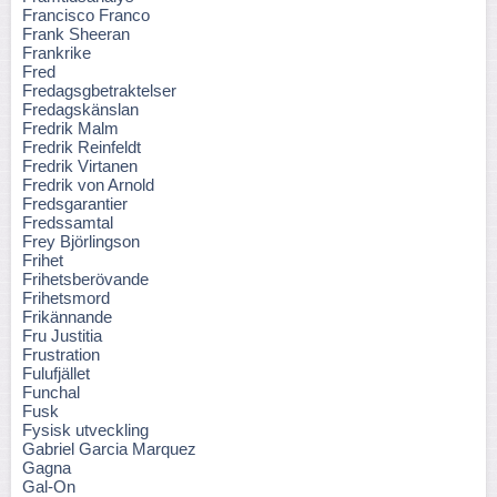
Francisco Franco
Frank Sheeran
Frankrike
Fred
Fredagsgbetraktelser
Fredagskänslan
Fredrik Malm
Fredrik Reinfeldt
Fredrik Virtanen
Fredrik von Arnold
Fredsgarantier
Fredssamtal
Frey Björlingson
Frihet
Frihetsberövande
Frihetsmord
Frikännande
Fru Justitia
Frustration
Fulufjället
Funchal
Fusk
Fysisk utveckling
Gabriel Garcia Marquez
Gagna
Gal-On