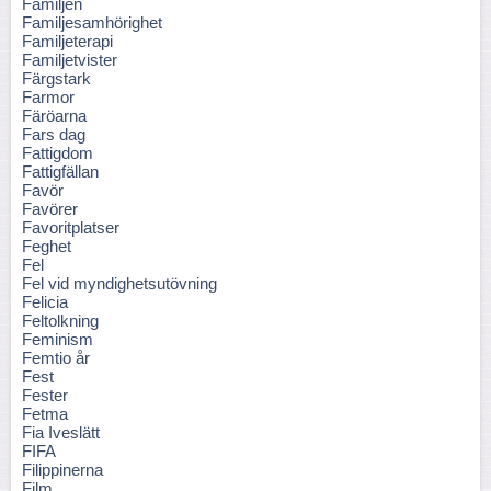
Familjen
Familjesamhörighet
Familjeterapi
Familjetvister
Färgstark
Farmor
Färöarna
Fars dag
Fattigdom
Fattigfällan
Favör
Favörer
Favoritplatser
Feghet
Fel
Fel vid myndighetsutövning
Felicia
Feltolkning
Feminism
Femtio år
Fest
Fester
Fetma
Fia Iveslätt
FIFA
Filippinerna
Film