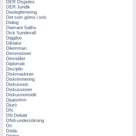
DER Disputes
DER Juridik
Deslegitimering
Det som göms i snö
Dialog
Diamant Salihu
Dick Sundevall
Diggiloo
Diktatur
Dilemman
Dimensioner
Dimridåer
Diplomati
Disciplin
Diskmaskiner
Diskriminering
Diskussion
Diskussioner
Diskussionsidé
Djupsömn
Djurö
DN
DN Debatt
DNA-undersökning
Dö
Döda
Döden