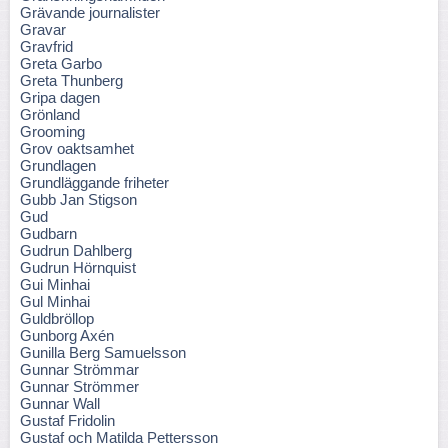
Grävande journalister
Gravar
Gravfrid
Greta Garbo
Greta Thunberg
Gripa dagen
Grönland
Grooming
Grov oaktsamhet
Grundlagen
Grundläggande friheter
Gubb Jan Stigson
Gud
Gudbarn
Gudrun Dahlberg
Gudrun Hörnquist
Gui Minhai
Gul Minhai
Guldbröllop
Gunborg Axén
Gunilla Berg Samuelsson
Gunnar Strömmar
Gunnar Strömmer
Gunnar Wall
Gustaf Fridolin
Gustaf och Matilda Pettersson