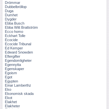
Drömmar
Dubbelbröllop
Duga
Dumhet
Dygder
Ebba Busch
Ebba Witt Brattström
Ecco homo
Eckhart Tolle
Ecocide
Ecocide Tribunal
Ed Kemper
Edward Snowden
Eftergifter
Egendomligheter
Egennytta
Egenskaper
Egoism
Egot
Egypten
Einar Lamberthz
Eko
Ekonomisk skada
Ekot
Elakhet
Elakheter