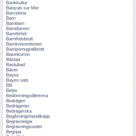
Bankkultur
Banyuls sur Mer
Barcelona
Barn
Barnbarn
Barndomen
Barnförhör
Barnfridsbrott
Barnkonventionen
Barnpornografibrott
Basinkomst
Båstad
Bastubad
Bäver
Bayes
Bayes sats
BB
Bebis
Bedömningsdilemma
Bedrägeri
Bedrägerier
Bedragerska
Begåvningshandikapp
Begravningar
Begravningsseder
Begripa