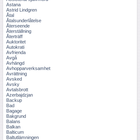
Astana
Astrid Lindgren
Åtal
Åtalsunderlåtelse
Återseende
Återställning
Återträff
Auktoritet
Autokrati
Avfrienda
Avgå
Avhängd
Avhopparverksamhet
Avrättning
Avsked
Avsky
Avtalsbrott
Azerbajdzjan
Backup
Bad
Bagage
Bakgrund
Balans
Balkan
Balticum
Baltutlämningen