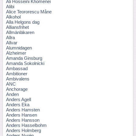
Ali Hosseini Khomenei
Alibi
Alice Teororescu Måne
Alkohol
Alla Helgons dag
Alliansfrihet
Allmänläkaren
Allra
Allvar
Alumnidagen
Alzheimer
Amanda Ginsburg
Amanda Sokolnicki
Ambassad
Ambitioner
Ambivalens
ANC
Anchorage
Anden
Anders Agell
Anders Eka
Anders Hamsten
Anders Hansen
Anders Hansson
Anders Hasselbohm
Anders Holmberg
Anders Nyrén