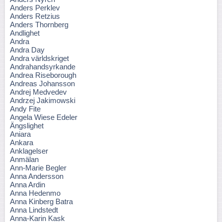
Anders Perklev
Anders Retzius
Anders Thornberg
Andlighet
Andra
Andra Day
Andra världskriget
Andrahandsyrkande
Andrea Riseborough
Andreas Johansson
Andrej Medvedev
Andrzej Jakimowski
Andy Fite
Angela Wiese Edeler
Ängslighet
Aniara
Ankara
Anklagelser
Anmälan
Ann-Marie Begler
Anna Andersson
Anna Ardin
Anna Hedenmo
Anna Kinberg Batra
Anna Lindstedt
Anna-Karin Kask