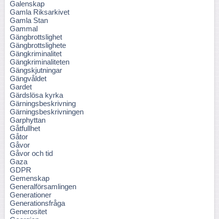
Galenskap
Gamla Riksarkivet
Gamla Stan
Gammal
Gängbrottslighet
Gängbrottslighete
Gängkriminalitet
Gängkriminaliteten
Gängskjutningar
Gängvåldet
Gardet
Gärdslösa kyrka
Gärningsbeskrivning
Gärningsbeskrivningen
Garphyttan
Gåtfullhet
Gåtor
Gåvor
Gåvor och tid
Gaza
GDPR
Gemenskap
Generalförsamlingen
Generationer
Generationsfråga
Generositet