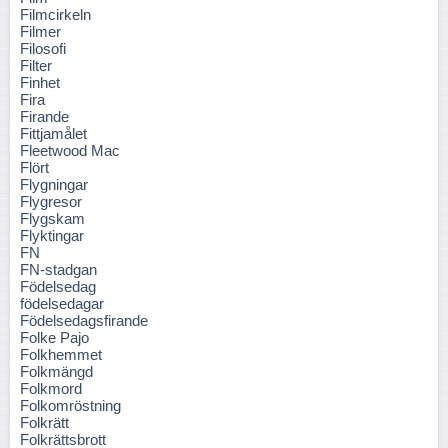
Filmcirkeln
Filmer
Filosofi
Filter
Finhet
Fira
Firande
Fittjamålet
Fleetwood Mac
Flört
Flygningar
Flygresor
Flygskam
Flyktingar
FN
FN-stadgan
Födelsedag
födelsedagar
Födelsedagsfirande
Folke Pajo
Folkhemmet
Folkmängd
Folkmord
Folkomröstning
Folkrätt
Folkrättsbrott