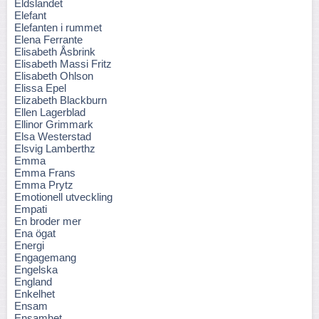
Eldslandet
Elefant
Elefanten i rummet
Elena Ferrante
Elisabeth Åsbrink
Elisabeth Massi Fritz
Elisabeth Ohlson
Elissa Epel
Elizabeth Blackburn
Ellen Lagerblad
Ellinor Grimmark
Elsa Westerstad
Elsvig Lamberthz
Emma
Emma Frans
Emma Prytz
Emotionell utveckling
Empati
En broder mer
Ena ögat
Energi
Engagemang
Engelska
England
Enkelhet
Ensam
Ensamhet