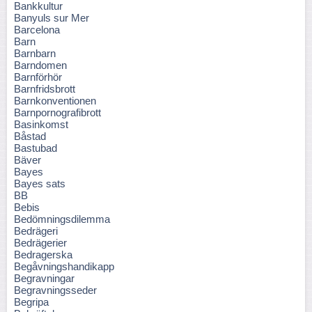
Bankkultur
Banyuls sur Mer
Barcelona
Barn
Barnbarn
Barndomen
Barnförhör
Barnfridsbrott
Barnkonventionen
Barnpornografibrott
Basinkomst
Båstad
Bastubad
Bäver
Bayes
Bayes sats
BB
Bebis
Bedömningsdilemma
Bedrägeri
Bedrägerier
Bedragerska
Begåvningshandikapp
Begravningar
Begravningsseder
Begripa