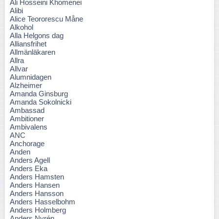
Ali Hosseini Khomenei
Alibi
Alice Teororescu Måne
Alkohol
Alla Helgons dag
Alliansfrihet
Allmänläkaren
Allra
Allvar
Alumnidagen
Alzheimer
Amanda Ginsburg
Amanda Sokolnicki
Ambassad
Ambitioner
Ambivalens
ANC
Anchorage
Anden
Anders Agell
Anders Eka
Anders Hamsten
Anders Hansen
Anders Hansson
Anders Hasselbohm
Anders Holmberg
Anders Nyrén