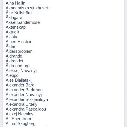
Aina Hallin
Akademiska sjukhuset
Åke Sellström
Åklagare
Aksel Sandemose
Äktenskap
Aktuellt
Alaska
Albert Einstein
Ålder
Åldersproblem
Åldrande
Åldrandet
Äldreomsorg
Aleksej Navalnyj
Aleppo
Ales Bjaljatskij
Alexander Bard
Alexander Barkman
Alexander Navalnyj
Alexander Solzjenitsyn
Alexandra Erdélyi
Alexandra Pascalidou
Alexej Navalnyj
Alf Enerström
Alfred Skogberg