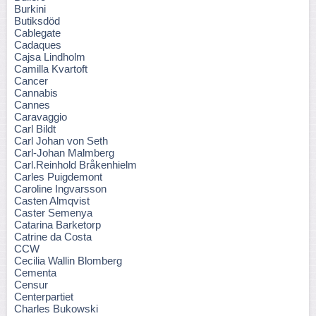
Burkini
Butiksdöd
Cablegate
Cadaques
Cajsa Lindholm
Camilla Kvartoft
Cancer
Cannabis
Cannes
Caravaggio
Carl Bildt
Carl Johan von Seth
Carl-Johan Malmberg
Carl.Reinhold Bråkenhielm
Carles Puigdemont
Caroline Ingvarsson
Casten Almqvist
Caster Semenya
Catarina Barketorp
Catrine da Costa
CCW
Cecilia Wallin Blomberg
Cementa
Censur
Centerpartiet
Charles Bukowski