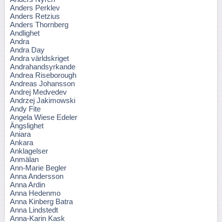
Anders Perklev
Anders Retzius
Anders Thornberg
Andlighet
Andra
Andra Day
Andra världskriget
Andrahandsyrkande
Andrea Riseborough
Andreas Johansson
Andrej Medvedev
Andrzej Jakimowski
Andy Fite
Angela Wiese Edeler
Ängslighet
Aniara
Ankara
Anklagelser
Anmälan
Ann-Marie Begler
Anna Andersson
Anna Ardin
Anna Hedenmo
Anna Kinberg Batra
Anna Lindstedt
Anna-Karin Kask