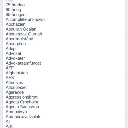
75-årsdag
90-åring
95-åringen
A complete unknown
Abchazien
Abdullah Öcalan
Abdulrazak Gurnah
Abortmotstånd
Absorption
Adept
Advokat
Advokater
Advokatsamfundet
ÅFF
Afghanistan
AFS
Afterlives
Aftonbladet
Agerande
Aggressionsbrott
Agneta Cronholm
Agneta Svensson
Ahmadiyya
Ahmadreza Djalali
AI
AIK