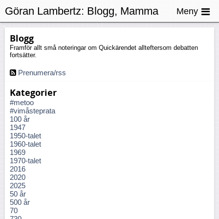
Göran Lambertz:
Blogg, Mamma
Meny
Blogg
Framför allt små noteringar om Quickärendet allteftersom debatten
fortsätter.
Prenumera/rss
Kategorier
#metoo
#vimåsteprata
100 år
1947
1950-talet
1960-talet
1969
1970-talet
2016
2020
2025
50 år
500 år
70
730