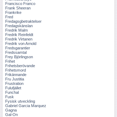
Francisco Franco
Frank Sheeran
Frankrike
Fred
Fredagsgbetraktelser
Fredagskänslan
Fredrik Malm
Fredrik Reinfeldt
Fredrik Virtanen
Fredrik von Arnold
Fredsgarantier
Fredssamtal
Frey Björlingson
Frihet
Frihetsberövande
Frihetsmord
Frikännande
Fru Justitia
Frustration
Fulufjället
Funchal
Fusk
Fysisk utveckling
Gabriel Garcia Marquez
Gagna
Gal-On