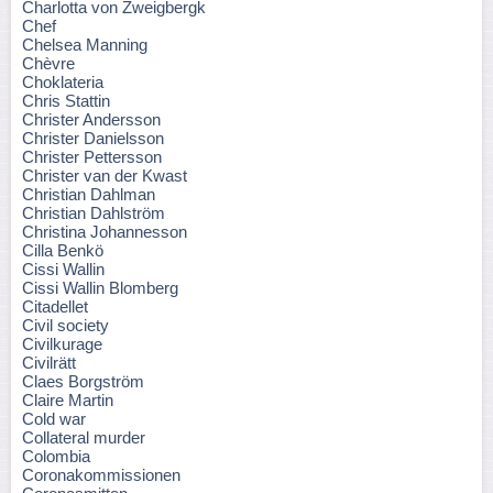
Charlotta von Zweigbergk
Chef
Chelsea Manning
Chèvre
Choklateria
Chris Stattin
Christer Andersson
Christer Danielsson
Christer Pettersson
Christer van der Kwast
Christian Dahlman
Christian Dahlström
Christina Johannesson
Cilla Benkö
Cissi Wallin
Cissi Wallin Blomberg
Citadellet
Civil society
Civilkurage
Civilrätt
Claes Borgström
Claire Martin
Cold war
Collateral murder
Colombia
Coronakommissionen