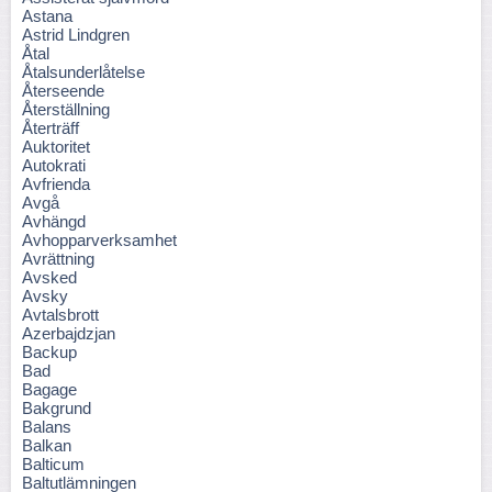
Astana
Astrid Lindgren
Åtal
Åtalsunderlåtelse
Återseende
Återställning
Återträff
Auktoritet
Autokrati
Avfrienda
Avgå
Avhängd
Avhopparverksamhet
Avrättning
Avsked
Avsky
Avtalsbrott
Azerbajdzjan
Backup
Bad
Bagage
Bakgrund
Balans
Balkan
Balticum
Baltutlämningen