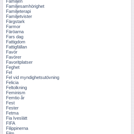
Familjen
Familjesamhörighet
Familjeterapi
Familjetvister
Färgstark
Farmor
Färöarna
Fars dag
Fattigdom
Fattigfällan
Favör
Favörer
Favoritplatser
Feghet
Fel
Fel vid myndighetsutövning
Felicia
Feltolkning
Feminism
Femtio år
Fest
Fester
Fetma
Fia Iveslätt
FIFA
Filippinerna
Film