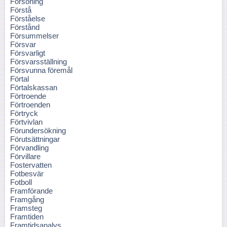
Försoning
Förstå
Förståelse
Förstånd
Försummelser
Försvar
Försvarligt
Försvarsställning
Försvunna föremål
Förtal
Förtalskassan
Förtroende
Förtroenden
Förtryck
Förtvivlan
Förundersökning
Förutsättningar
Förvandling
Förvillare
Fostervatten
Fotbesvär
Fotboll
Framförande
Framgång
Framsteg
Framtiden
Framtidsanalys