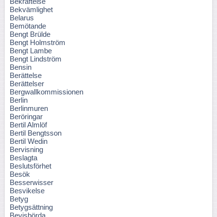
Bekräftelse
Bekvämlighet
Belarus
Bemötande
Bengt Brülde
Bengt Holmström
Bengt Lambe
Bengt Lindström
Bensin
Berättelse
Berättelser
Bergwallkommissionen
Berlin
Berlinmuren
Beröringar
Bertil Almlöf
Bertil Bengtsson
Bertil Wedin
Bervisning
Beslagta
Beslutsförhet
Besök
Besserwisser
Besvikelse
Betyg
Betygsättning
Bevisbörda