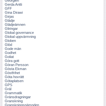
Georgien
Gerda Antti
GFF
Gina Dirawi
Girjas
Glädje
Glädjeämnen
Gliringar
Global governance
Global uppvärmning
Globen
Glöd
Gode män
Godhet
Goliat
Göra gott
Göran Persson
Gösta Ekman
Göstfrihet
Göta hovrätt
Götaplatsen
GPS
Gräl
Grammatik
Gränsdragningar
Granskning
Granskningsnämnden