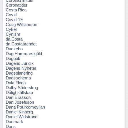
Coronasmittan
Coronatider
Costa Rica
Covid
Covid-19
Craig Williamson
Cykel
Cynism
da Costa
da Costaärendet
Dackebo
Dag Hammarskjöld
Dagbok
Dagens Juridik
Dagens Nyheter
Dagsplanering
Dagsschema
Dala Floda
Dalby Söderskog
Dåligt sällskap
Dan Eliasson
Dan Josefsson
Dana Pourkomeylian
Daniel Kinberg
Daniel Widstrand
Danmark
Dans