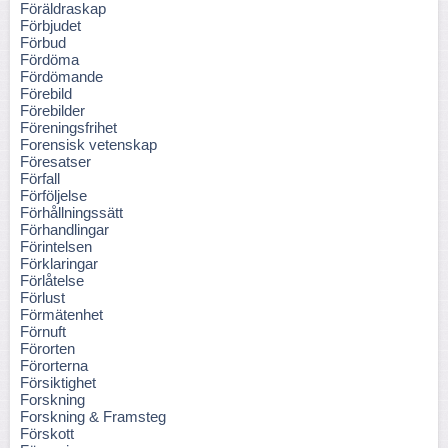
Föräldraskap
Förbjudet
Förbud
Fördöma
Fördömande
Förebild
Förebilder
Föreningsfrihet
Forensisk vetenskap
Föresatser
Förfall
Förföljelse
Förhållningssätt
Förhandlingar
Förintelsen
Förklaringar
Förlåtelse
Förlust
Förmätenhet
Förnuft
Förorten
Förorterna
Försiktighet
Forskning
Forskning & Framsteg
Förskott