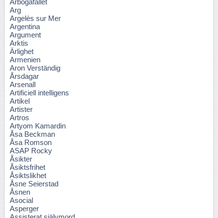
Arbogafallet
Arg
Argelès sur Mer
Argentina
Argument
Arktis
Ärlighet
Armenien
Aron Verständig
Årsdagar
Arsenall
Artificiell intelligens
Artikel
Artister
Artros
Artyom Kamardin
Åsa Beckman
Åsa Romson
ASAP Rocky
Åsikter
Åsiktsfrihet
Åsiktslikhet
Åsne Seierstad
Åsnen
Asocial
Asperger
Assisterat självmord