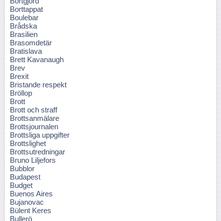
Bortgjord
Borttappat
Boulebar
Brådska
Brasilien
Brasomdetär
Bratislava
Brett Kavanaugh
Brev
Brexit
Bristande respekt
Bröllop
Brott
Brott och straff
Brottsanmälare
Brottsjournalen
Brottsliga uppgifter
Brottslighet
Brottsutredningar
Bruno Liljefors
Bubblor
Budapest
Budget
Buenos Aires
Bujanovac
Bülent Keres
Bullerö