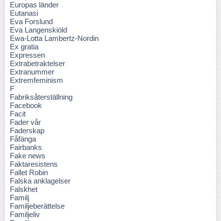
Europas länder
Eutanasi
Eva Forslund
Eva Langenskiöld
Ewa-Lotta Lambertz-Nordin
Ex gratia
Expressen
Extrabetraktelser
Extranummer
Extremfeminism
F
Fabriksåterställning
Facebook
Facit
Fader vår
Faderskap
Fåfänga
Fairbanks
Fake news
Faktaresistens
Fallet Robin
Falska anklagelser
Falskhet
Familj
Familjeberättelse
Familjeliv