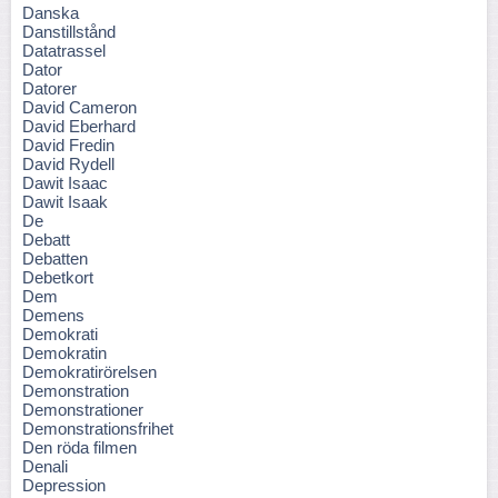
Danska
Danstillstånd
Datatrassel
Dator
Datorer
David Cameron
David Eberhard
David Fredin
David Rydell
Dawit Isaac
Dawit Isaak
De
Debatt
Debatten
Debetkort
Dem
Demens
Demokrati
Demokratin
Demokratirörelsen
Demonstration
Demonstrationer
Demonstrationsfrihet
Den röda filmen
Denali
Depression