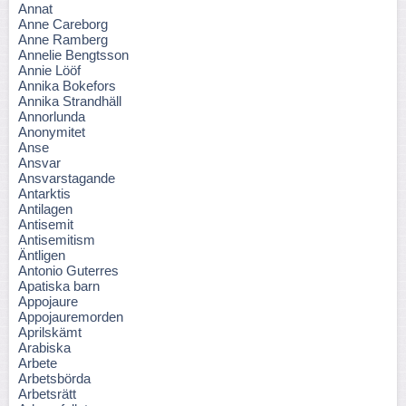
Annat
Anne Careborg
Anne Ramberg
Annelie Bengtsson
Annie Lööf
Annika Bokefors
Annika Strandhäll
Annorlunda
Anonymitet
Anse
Ansvar
Ansvarstagande
Antarktis
Antilagen
Antisemit
Antisemitism
Äntligen
Antonio Guterres
Apatiska barn
Appojaure
Appojauremorden
Aprilskämt
Arabiska
Arbete
Arbetsbörda
Arbetsrätt