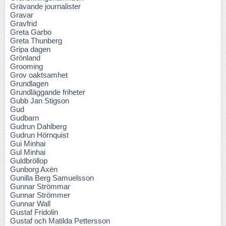
Grävande journalister
Gravar
Gravfrid
Greta Garbo
Greta Thunberg
Gripa dagen
Grönland
Grooming
Grov oaktsamhet
Grundlagen
Grundläggande friheter
Gubb Jan Stigson
Gud
Gudbarn
Gudrun Dahlberg
Gudrun Hörnquist
Gui Minhai
Gul Minhai
Guldbröllop
Gunborg Axén
Gunilla Berg Samuelsson
Gunnar Strömmar
Gunnar Strömmer
Gunnar Wall
Gustaf Fridolin
Gustaf och Matilda Pettersson