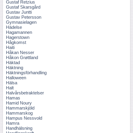
Gustaf Retzius
Gustaf Skarsgård
Gustav Juntti
Gustav Petersson
Gymnasielagen
Hädelse
Hagamannen
Hagerstown
Hågkomst
Haiti
Håkan Nesser
Håkon Grøttland
Häktad
Häktning
Häktningsförhandling
Halloween
Hälsa
Halt
Halvårsbetraktelser
Hamas
Hamid Noury
Hammarskjöld
Hammarskog
Hampus Nessvold
Hamra
Handhälsning