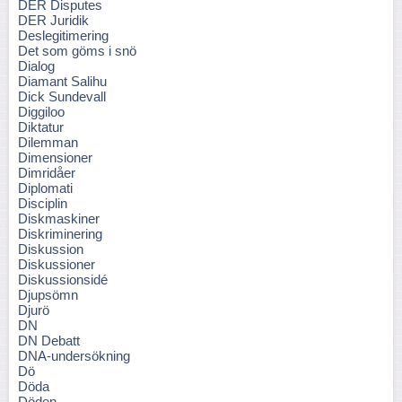
DER Disputes
DER Juridik
Deslegitimering
Det som göms i snö
Dialog
Diamant Salihu
Dick Sundevall
Diggiloo
Diktatur
Dilemman
Dimensioner
Dimridåer
Diplomati
Disciplin
Diskmaskiner
Diskriminering
Diskussion
Diskussioner
Diskussionsidé
Djupsömn
Djurö
DN
DN Debatt
DNA-undersökning
Dö
Döda
Döden