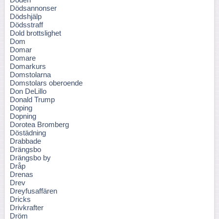
Dödsannonser
Dödshjälp
Dödsstraff
Dold brottslighet
Dom
Domar
Domare
Domarkurs
Domstolarna
Domstolars oberoende
Don DeLillo
Donald Trump
Doping
Dopning
Dorotea Bromberg
Döstädning
Drabbade
Drängsbo
Drängsbo by
Dråp
Drenas
Drev
Dreyfusaffären
Dricks
Drivkrafter
Dröm