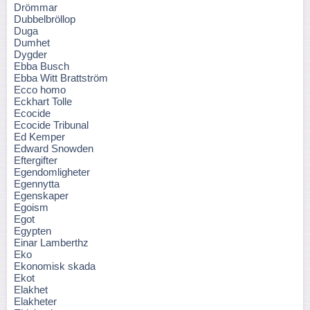
Drömmar
Dubbelbröllop
Duga
Dumhet
Dygder
Ebba Busch
Ebba Witt Brattström
Ecco homo
Eckhart Tolle
Ecocide
Ecocide Tribunal
Ed Kemper
Edward Snowden
Eftergifter
Egendomligheter
Egennytta
Egenskaper
Egoism
Egot
Egypten
Einar Lamberthz
Eko
Ekonomisk skada
Ekot
Elakhet
Elakheter