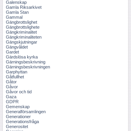
Galenskap
Gamla Riksarkivet
Gamla Stan
Gammal
Gängbrottslighet
Gängbrottslighete
Gängkriminalitet
Gängkriminaliteten
Gängskjutningar
Gängvåldet
Gardet
Gärdslösa kyrka
Gärningsbeskrivning
Gärningsbeskrivningen
Garphyttan
Gåtfullhet
Gåtor
Gåvor
Gåvor och tid
Gaza
GDPR
Gemenskap
Generalförsamlingen
Generationer
Generationsfråga
Generositet