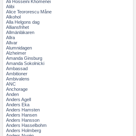
Ali Hosseini Khomenei
Alibi
Alice Teororescu Måne
Alkohol
Alla Helgons dag
Alliansfrihet
Allmänläkaren
Allra
Allvar
Alumnidagen
Alzheimer
Amanda Ginsburg
Amanda Sokolnicki
Ambassad
Ambitioner
Ambivalens
ANC
Anchorage
Anden
Anders Agell
Anders Eka
Anders Hamsten
Anders Hansen
Anders Hansson
Anders Hasselbohm
Anders Holmberg
Anders Nyrén