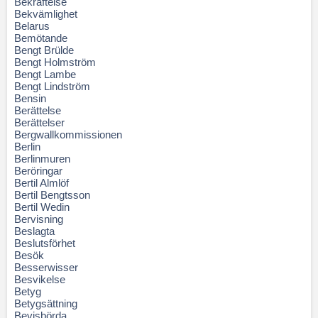
Bekräftelse
Bekvämlighet
Belarus
Bemötande
Bengt Brülde
Bengt Holmström
Bengt Lambe
Bengt Lindström
Bensin
Berättelse
Berättelser
Bergwallkommissionen
Berlin
Berlinmuren
Beröringar
Bertil Almlöf
Bertil Bengtsson
Bertil Wedin
Bervisning
Beslagta
Beslutsförhet
Besök
Besserwisser
Besvikelse
Betyg
Betygsättning
Bevisbörda