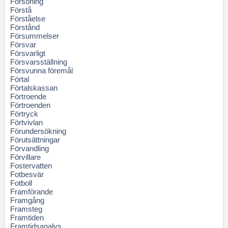
Försoning
Förstå
Förståelse
Förstånd
Försummelser
Försvar
Försvarligt
Försvarsställning
Försvunna föremål
Förtal
Förtalskassan
Förtroende
Förtroenden
Förtryck
Förtvivlan
Förundersökning
Förutsättningar
Förvandling
Förvillare
Fostervatten
Fotbesvär
Fotboll
Framförande
Framgång
Framsteg
Framtiden
Framtidsanalys