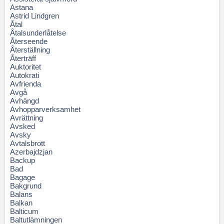
Astana
Astrid Lindgren
Åtal
Åtalsunderlåtelse
Återseende
Återställning
Återträff
Auktoritet
Autokrati
Avfrienda
Avgå
Avhängd
Avhopparverksamhet
Avrättning
Avsked
Avsky
Avtalsbrott
Azerbajdzjan
Backup
Bad
Bagage
Bakgrund
Balans
Balkan
Balticum
Baltutlämningen