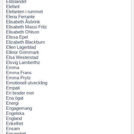
Eldslandet
Elefant
Elefanten i rummet
Elena Ferrante
Elisabeth Åsbrink
Elisabeth Massi Fritz
Elisabeth Ohlson
Elissa Epel
Elizabeth Blackburn
Ellen Lagerblad
Ellinor Grimmark
Elsa Westerstad
Elsvig Lamberthz
Emma
Emma Frans
Emma Prytz
Emotionell utveckling
Empati
En broder mer
Ena ögat
Energi
Engagemang
Engelska
England
Enkelhet
Ensam
Ensamhet