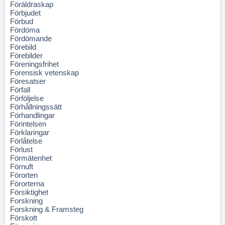
Föräldraskap
Förbjudet
Förbud
Fördöma
Fördömande
Förebild
Förebilder
Föreningsfrihet
Forensisk vetenskap
Föresatser
Förfall
Förföljelse
Förhållningssätt
Förhandlingar
Förintelsen
Förklaringar
Förlåtelse
Förlust
Förmätenhet
Förnuft
Förorten
Förorterna
Försiktighet
Forskning
Forskning & Framsteg
Förskott