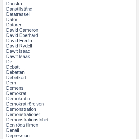
Danska
Danstillstånd
Datatrassel
Dator
Datorer
David Cameron
David Eberhard
David Fredin
David Rydell
Dawit Isaac
Dawit Isaak
De
Debatt
Debatten
Debetkort
Dem
Demens
Demokrati
Demokratin
Demokratirörelsen
Demonstration
Demonstrationer
Demonstrationsfrihet
Den röda filmen
Denali
Depression