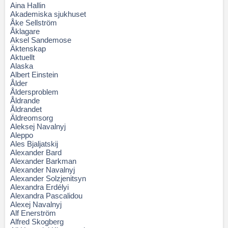
Aina Hallin
Akademiska sjukhuset
Åke Sellström
Åklagare
Aksel Sandemose
Äktenskap
Aktuellt
Alaska
Albert Einstein
Ålder
Åldersproblem
Åldrande
Åldrandet
Äldreomsorg
Aleksej Navalnyj
Aleppo
Ales Bjaljatskij
Alexander Bard
Alexander Barkman
Alexander Navalnyj
Alexander Solzjenitsyn
Alexandra Erdélyi
Alexandra Pascalidou
Alexej Navalnyj
Alf Enerström
Alfred Skogberg