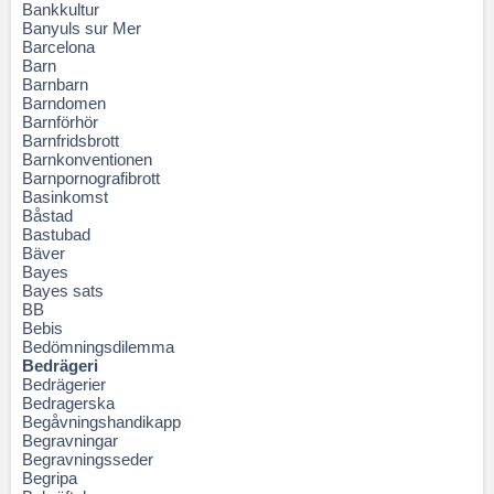
Bankkultur
Banyuls sur Mer
Barcelona
Barn
Barnbarn
Barndomen
Barnförhör
Barnfridsbrott
Barnkonventionen
Barnpornografibrott
Basinkomst
Båstad
Bastubad
Bäver
Bayes
Bayes sats
BB
Bebis
Bedömningsdilemma
Bedrägeri
Bedrägerier
Bedragerska
Begåvningshandikapp
Begravningar
Begravningsseder
Begripa