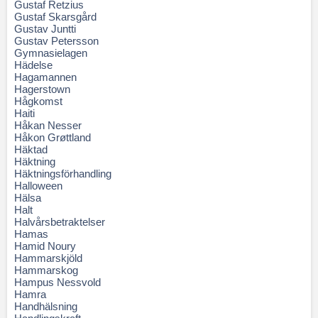
Gustaf Retzius
Gustaf Skarsgård
Gustav Juntti
Gustav Petersson
Gymnasielagen
Hädelse
Hagamannen
Hagerstown
Hågkomst
Haiti
Håkan Nesser
Håkon Grøttland
Häktad
Häktning
Häktningsförhandling
Halloween
Hälsa
Halt
Halvårsbetraktelser
Hamas
Hamid Noury
Hammarskjöld
Hammarskog
Hampus Nessvold
Hamra
Handhälsning