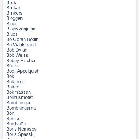
Blick
Blickar
Blinkers
Bloggen
Blöja
Blöjavvänjning
Blues
Bo Göran Bodin
Bo Wahlstrand
Bob Dylan
Bob Weiss
Bobby Fischer
Böcker
Bodil Appelquist
Bok
Bokcirkel
Boken
Bokmässan
Bollhusmötet
Bombningar
Bombningarna
Bön
Bon soir
Bordsbön
Boris Nemtsov
Boris Spasskij