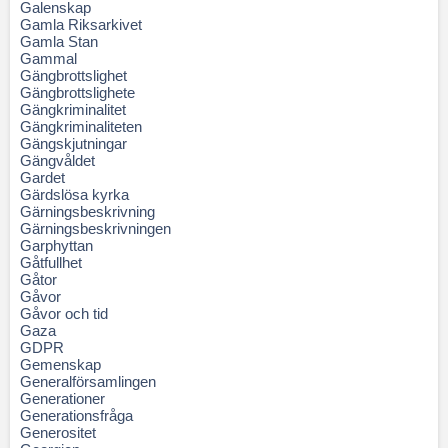
Galenskap
Gamla Riksarkivet
Gamla Stan
Gammal
Gängbrottslighet
Gängbrottslighete
Gängkriminalitet
Gängkriminaliteten
Gängskjutningar
Gängvåldet
Gardet
Gärdslösa kyrka
Gärningsbeskrivning
Gärningsbeskrivningen
Garphyttan
Gåtfullhet
Gåtor
Gåvor
Gåvor och tid
Gaza
GDPR
Gemenskap
Generalförsamlingen
Generationer
Generationsfråga
Generositet