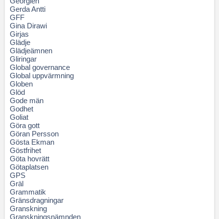
Georgien
Gerda Antti
GFF
Gina Dirawi
Girjas
Glädje
Glädjeämnen
Gliringar
Global governance
Global uppvärmning
Globen
Glöd
Gode män
Godhet
Goliat
Göra gott
Göran Persson
Gösta Ekman
Göstfrihet
Göta hovrätt
Götaplatsen
GPS
Gräl
Grammatik
Gränsdragningar
Granskning
Granskningsnämnden