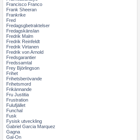
Francisco Franco
Frank Sheeran
Frankrike
Fred
Fredagsgbetraktelser
Fredagskänslan
Fredrik Malm
Fredrik Reinfeldt
Fredrik Virtanen
Fredrik von Arnold
Fredsgarantier
Fredssamtal
Frey Björlingson
Frihet
Frihetsberövande
Frihetsmord
Frikännande
Fru Justitia
Frustration
Fulufjället
Funchal
Fusk
Fysisk utveckling
Gabriel Garcia Marquez
Gagna
Gal-On