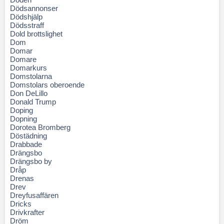
Dödsannonser
Dödshjälp
Dödsstraff
Dold brottslighet
Dom
Domar
Domare
Domarkurs
Domstolarna
Domstolars oberoende
Don DeLillo
Donald Trump
Doping
Dopning
Dorotea Bromberg
Döstädning
Drabbade
Drängsbo
Drängsbo by
Dråp
Drenas
Drev
Dreyfusaffären
Dricks
Drivkrafter
Dröm