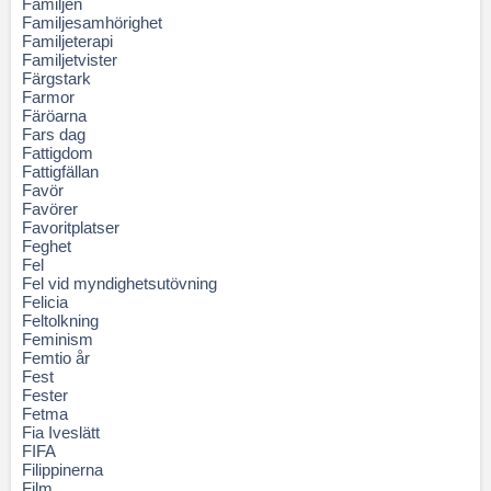
Familjen
Familjesamhörighet
Familjeterapi
Familjetvister
Färgstark
Farmor
Färöarna
Fars dag
Fattigdom
Fattigfällan
Favör
Favörer
Favoritplatser
Feghet
Fel
Fel vid myndighetsutövning
Felicia
Feltolkning
Feminism
Femtio år
Fest
Fester
Fetma
Fia Iveslätt
FIFA
Filippinerna
Film