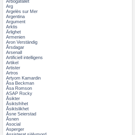
Arbogafallet
Arg
Argelès sur Mer
Argentina
Argument
Arktis
Ärlighet
Armenien
Aron Verständig
Årsdagar
Arsenall
Artificiell intelligens
Artikel
Artister
Artros
Artyom Kamardin
Åsa Beckman
Åsa Romson
ASAP Rocky
Åsikter
Åsiktsfrihet
Åsiktslikhet
Åsne Seierstad
Åsnen
Asocial
Asperger
Assisterat självmord