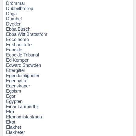
Drömmar
Dubbelbröllop
Duga
Dumhet
Dygder
Ebba Busch
Ebba Witt Brattström
Ecco homo
Eckhart Tolle
Ecocide
Ecocide Tribunal
Ed Kemper
Edward Snowden
Eftergifter
Egendomligheter
Egennytta
Egenskaper
Egoism
Egot
Egypten
Einar Lamberthz
Eko
Ekonomisk skada
Ekot
Elakhet
Elakheter