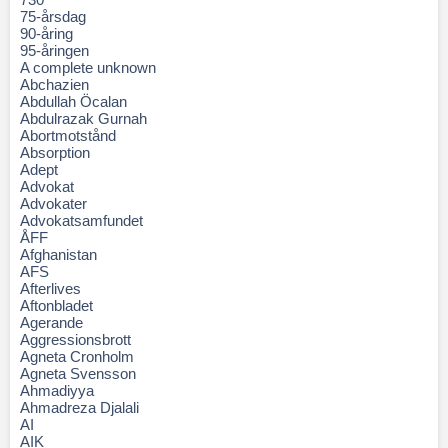
75-årsdag
90-åring
95-åringen
A complete unknown
Abchazien
Abdullah Öcalan
Abdulrazak Gurnah
Abortmotstånd
Absorption
Adept
Advokat
Advokater
Advokatsamfundet
ÅFF
Afghanistan
AFS
Afterlives
Aftonbladet
Agerande
Aggressionsbrott
Agneta Cronholm
Agneta Svensson
Ahmadiyya
Ahmadreza Djalali
AI
AIK