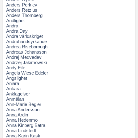
Anders Perklev
Anders Retzius
Anders Thornberg
Andlighet
Andra
Andra Day
Andra världskriget
Andrahandsyrkande
Andrea Riseborough
Andreas Johansson
Andrej Medvedev
Andrzej Jakimowski
Andy Fite
Angela Wiese Edeler
Ängslighet
Aniara
Ankara
Anklagelser
Anmälan
Ann-Marie Begler
Anna Andersson
Anna Ardin
Anna Hedenmo
Anna Kinberg Batra
Anna Lindstedt
Anna-Karin Kask