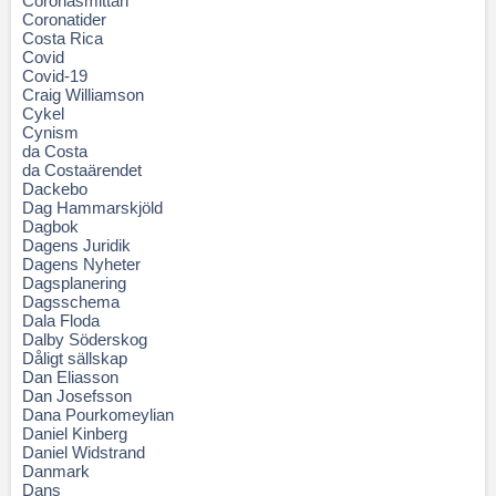
Coronasmittan
Coronatider
Costa Rica
Covid
Covid-19
Craig Williamson
Cykel
Cynism
da Costa
da Costaärendet
Dackebo
Dag Hammarskjöld
Dagbok
Dagens Juridik
Dagens Nyheter
Dagsplanering
Dagsschema
Dala Floda
Dalby Söderskog
Dåligt sällskap
Dan Eliasson
Dan Josefsson
Dana Pourkomeylian
Daniel Kinberg
Daniel Widstrand
Danmark
Dans