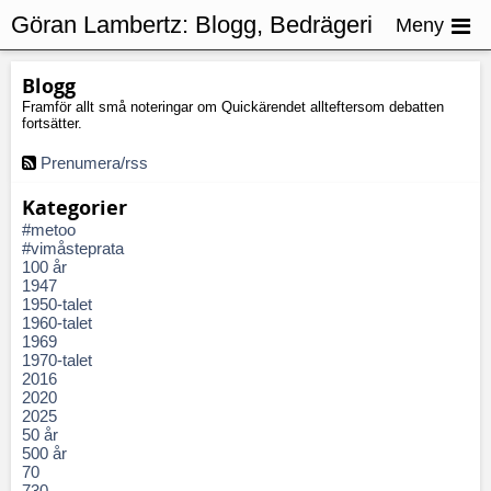
Göran Lambertz:
Blogg, Bedrägeri
Meny
Blogg
Framför allt små noteringar om Quickärendet allteftersom debatten
fortsätter.
Prenumera/rss
Kategorier
#metoo
#vimåsteprata
100 år
1947
1950-talet
1960-talet
1969
1970-talet
2016
2020
2025
50 år
500 år
70
730