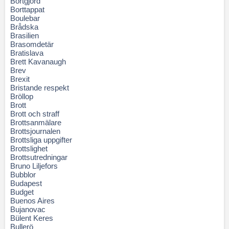
Bortgjord
Borttappat
Boulebar
Brådska
Brasilien
Brasomdetär
Bratislava
Brett Kavanaugh
Brev
Brexit
Bristande respekt
Bröllop
Brott
Brott och straff
Brottsanmälare
Brottsjournalen
Brottsliga uppgifter
Brottslighet
Brottsutredningar
Bruno Liljefors
Bubblor
Budapest
Budget
Buenos Aires
Bujanovac
Bülent Keres
Bullerö