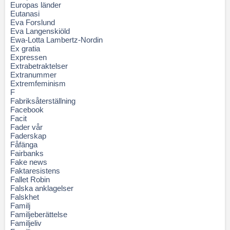
Europas länder
Eutanasi
Eva Forslund
Eva Langenskiöld
Ewa-Lotta Lambertz-Nordin
Ex gratia
Expressen
Extrabetraktelser
Extranummer
Extremfeminism
F
Fabriksåterställning
Facebook
Facit
Fader vår
Faderskap
Fåfänga
Fairbanks
Fake news
Faktaresistens
Fallet Robin
Falska anklagelser
Falskhet
Familj
Familjeberättelse
Familjeliv