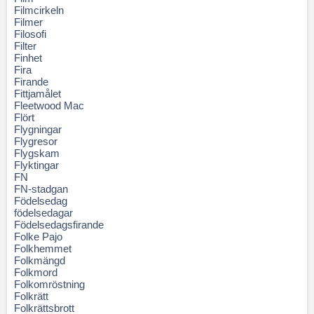
Filmcirkeln
Filmer
Filosofi
Filter
Finhet
Fira
Firande
Fittjamålet
Fleetwood Mac
Flört
Flygningar
Flygresor
Flygskam
Flyktingar
FN
FN-stadgan
Födelsedag
födelsedagar
Födelsedagsfirande
Folke Pajo
Folkhemmet
Folkmängd
Folkmord
Folkomröstning
Folkrätt
Folkrättsbrott