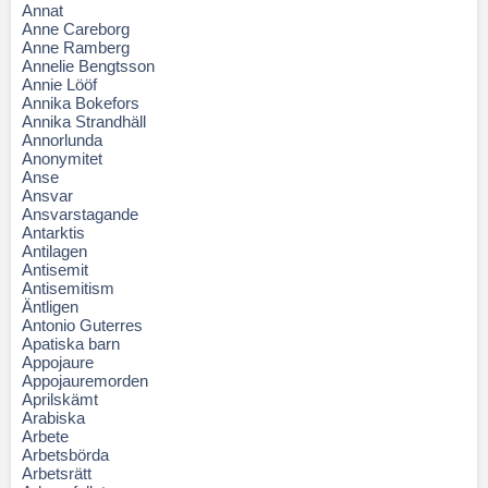
Annat
Anne Careborg
Anne Ramberg
Annelie Bengtsson
Annie Lööf
Annika Bokefors
Annika Strandhäll
Annorlunda
Anonymitet
Anse
Ansvar
Ansvarstagande
Antarktis
Antilagen
Antisemit
Antisemitism
Äntligen
Antonio Guterres
Apatiska barn
Appojaure
Appojauremorden
Aprilskämt
Arabiska
Arbete
Arbetsbörda
Arbetsrätt