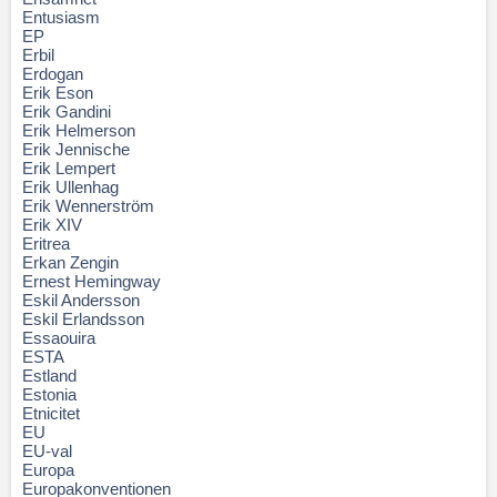
Entusiasm
EP
Erbil
Erdogan
Erik Eson
Erik Gandini
Erik Helmerson
Erik Jennische
Erik Lempert
Erik Ullenhag
Erik Wennerström
Erik XIV
Eritrea
Erkan Zengin
Ernest Hemingway
Eskil Andersson
Eskil Erlandsson
Essaouira
ESTA
Estland
Estonia
Etnicitet
EU
EU-val
Europa
Europakonventionen