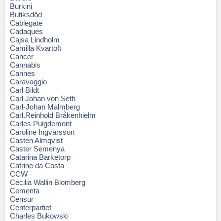
Burkini
Butiksdöd
Cablegate
Cadaques
Cajsa Lindholm
Camilla Kvartoft
Cancer
Cannabis
Cannes
Caravaggio
Carl Bildt
Carl Johan von Seth
Carl-Johan Malmberg
Carl.Reinhold Bråkenhielm
Carles Puigdemont
Caroline Ingvarsson
Casten Almqvist
Caster Semenya
Catarina Barketorp
Catrine da Costa
CCW
Cecilia Wallin Blomberg
Cementa
Censur
Centerpartiet
Charles Bukowski