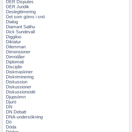
DER Disputes
DER Juridik
Deslegitimering
Det som göms i snö
Dialog
Diamant Salihu
Dick Sundevall
Diggiloo
Diktatur
Dilemman
Dimensioner
Dimridåer
Diplomati
Disciplin
Diskmaskiner
Diskriminering
Diskussion
Diskussioner
Diskussionsidé
Djupsömn
Djurö
DN
DN Debatt
DNA-undersökning
Dö
Döda
Döden