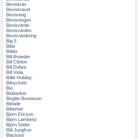
Beviskrav
Beviskravet
Bevisning
Bevisningen
Bevisvärde
Bevisvärden
Bevisvärdering
Big 5
Bilar
Bilder
Bill Browder
Bill Clinton
Bill Dufwa
Bill Viola
Billie Holiday
Bilnyckeln
Bio
Biobanker
Birgitte Bonnesen
Biträde
Bitterhet
Björn Ericson
Björn Lambertz
Björn Söder
Blå Jungfrun
Blackout