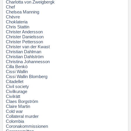
Charlotta von Zweigbergk
Chef
Chelsea Manning
Chèvre
Choklateria
Chris Stattin
Christer Andersson
Christer Danielsson
Christer Pettersson
Christer van der Kwast
Christian Dahlman
Christian Dahlström
Christina Johannesson
Cilla Benkö
Cissi Wallin
Cissi Wallin Blomberg
Citadellet
Civil society
Civilkurage
Civilrätt
Claes Borgström
Claire Martin
Cold war
Collateral murder
Colombia
Coronakommissionen