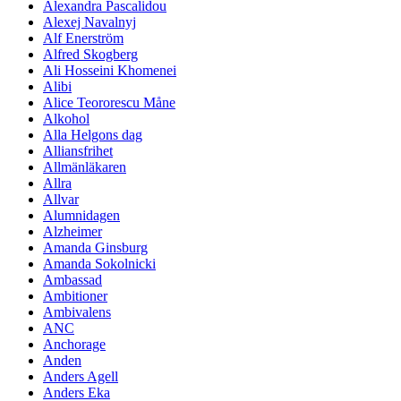
Alexandra Pascalidou
Alexej Navalnyj
Alf Enerström
Alfred Skogberg
Ali Hosseini Khomenei
Alibi
Alice Teororescu Måne
Alkohol
Alla Helgons dag
Alliansfrihet
Allmänläkaren
Allra
Allvar
Alumnidagen
Alzheimer
Amanda Ginsburg
Amanda Sokolnicki
Ambassad
Ambitioner
Ambivalens
ANC
Anchorage
Anden
Anders Agell
Anders Eka