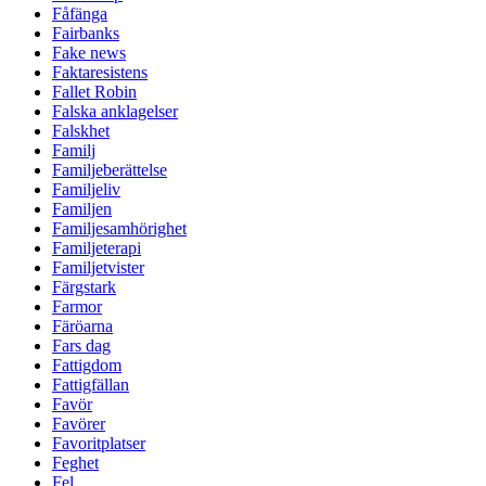
Fåfänga
Fairbanks
Fake news
Faktaresistens
Fallet Robin
Falska anklagelser
Falskhet
Familj
Familjeberättelse
Familjeliv
Familjen
Familjesamhörighet
Familjeterapi
Familjetvister
Färgstark
Farmor
Färöarna
Fars dag
Fattigdom
Fattigfällan
Favör
Favörer
Favoritplatser
Feghet
Fel