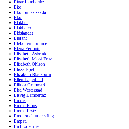
Einar Lamberthz
Eko
Ekonomisk skada
Ekot
Elakhet
Elakheter
Eldslandet
Elefant
Elefanten i rummet
Elena Ferrante
Elisabeth Åsbrink
Elisabeth Massi Fritz
Elisabeth Ohlson
Elissa Epel
Elizabeth Blackburn
Ellen Lagerblad
Ellinor Grimmark
Elsa Westerstad
Elsvig Lamberthz
Emma
Emma Frans
Emma Prytz
Emotionell utveckling
Empati
En broder mer