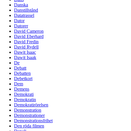
Danska
Danstillstånd
Datatrassel
Dator
Datorer
David Cameron
David Eberhard
David Fredin
David Rydell
Dawit Isaac
Dawit Isaak
De
Debatt
Debatten
Debetkort
Dem
Demens
Demokrati
Demokratin
Demokratirörelsen
Demonstration
Demonstrationer
Demonstrationsfrihet
Den röda filmen