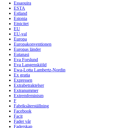
Essaouira
ESTA
Estland
Estonia
Etnicitet
EU
EU-val
Europa
Europakonventionen
Europas länder
Eutanasi
Eva Forslund
Eva Langenskiöld
Ewa-Lotta Lambertz-Nordin
Ex gratia
Expressen
Extrabetraktelser
Extranummer
Extremfeminism
F
Fabriksåterställning
Facebook
Facit
Fader vår
Faderskap