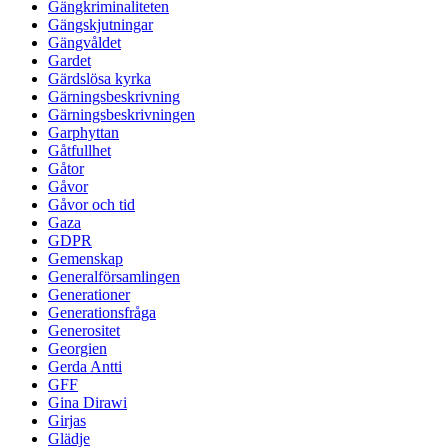
Gängkriminaliteten
Gängskjutningar
Gängvåldet
Gardet
Gärdslösa kyrka
Gärningsbeskrivning
Gärningsbeskrivningen
Garphyttan
Gåtfullhet
Gåtor
Gåvor
Gåvor och tid
Gaza
GDPR
Gemenskap
Generalförsamlingen
Generationer
Generationsfråga
Generositet
Georgien
Gerda Antti
GFF
Gina Dirawi
Girjas
Glädje