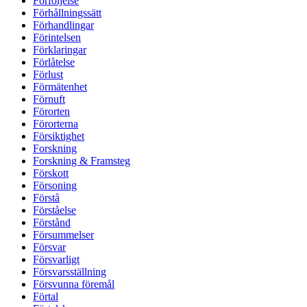
Förföljelse
Förhållningssätt
Förhandlingar
Förintelsen
Förklaringar
Förlåtelse
Förlust
Förmätenhet
Förnuft
Förorten
Förorterna
Försiktighet
Forskning
Forskning & Framsteg
Förskott
Försoning
Förstå
Förståelse
Förstånd
Försummelser
Försvar
Försvarligt
Försvarsställning
Försvunna föremål
Förtal