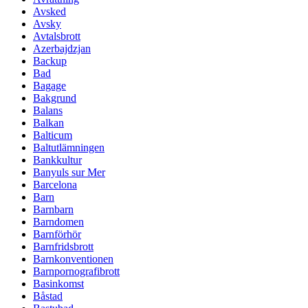
Avsked
Avsky
Avtalsbrott
Azerbajdzjan
Backup
Bad
Bagage
Bakgrund
Balans
Balkan
Balticum
Baltutlämningen
Bankkultur
Banyuls sur Mer
Barcelona
Barn
Barnbarn
Barndomen
Barnförhör
Barnfridsbrott
Barnkonventionen
Barnpornografibrott
Basinkomst
Båstad