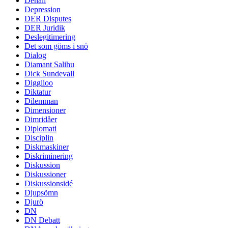
Denali
Depression
DER Disputes
DER Juridik
Deslegitimering
Det som göms i snö
Dialog
Diamant Salihu
Dick Sundevall
Diggiloo
Diktatur
Dilemman
Dimensioner
Dimridåer
Diplomati
Disciplin
Diskmaskiner
Diskriminering
Diskussion
Diskussioner
Diskussionsidé
Djupsömn
Djurö
DN
DN Debatt