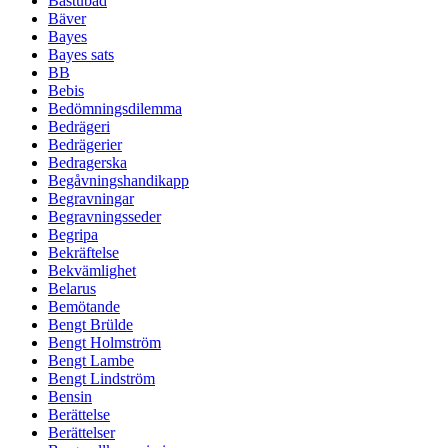
Bastubad
Bäver
Bayes
Bayes sats
BB
Bebis
Bedömningsdilemma
Bedrägeri
Bedrägerier
Bedragerska
Begåvningshandikapp
Begravningar
Begravningsseder
Begripa
Bekräftelse
Bekvämlighet
Belarus
Bemötande
Bengt Brülde
Bengt Holmström
Bengt Lambe
Bengt Lindström
Bensin
Berättelse
Berättelser