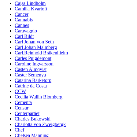
Cajsa Lindholm
Camilla Kvartoft
Cancer
Cannabis
Cannes
Caravaggio
Carl Bildt
Carl Johan von Seth
Carl-Johan Malmberg
Carl.Reinhold Bråkenhielm
Carles Puigdemont
Caroline Ingvarsson
Casten Almqvist
Caster Semenya
Catarina Barketorp
Catrine da Costa
CCW
Cecilia Wallin Blomberg
Cementa
Censur
Centerpartiet
Charles Bukowski
Charlotta von Zweigbergk
Chef
Chelsea Manning