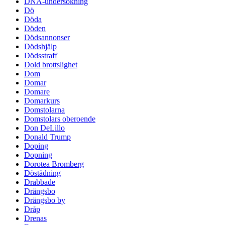
DNA-undersökning
Dö
Döda
Döden
Dödsannonser
Dödshjälp
Dödsstraff
Dold brottslighet
Dom
Domar
Domare
Domarkurs
Domstolarna
Domstolars oberoende
Don DeLillo
Donald Trump
Doping
Dopning
Dorotea Bromberg
Döstädning
Drabbade
Drängsbo
Drängsbo by
Dråp
Drenas