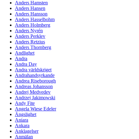
Anders Hamsten
Anders Hansen
Anders Hansson
Anders Hasselbohm
Anders Holmberg
Anders Nyrén
Anders Perklev
Anders Retzius
Anders Thornberg
Andlighet
Andra
Andra Day
Andra världskriget
Andrahandsyrkande
Andrea Riseborough
Andreas Johansson
Andrej Medvedev
Andrzej Jakimowski
Andy Fite
Angela Wiese Edeler
Ängslighet
Aniara
Ankara
Anklagelser
Anmälan