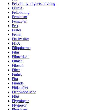
Fel vid myndighetsutövning
Felicia
Feltolkning
Feminism
Femtio år
Fest
Fester
Fetma
Fia Iveslätt
FIFA
Filippinerna
Film
Filmcirkeln
Filmer
Filosofi
Filter
Finhet
Fira
Firande
Fittjamålet
Fleetwood Mac
Flört
Flygningar
Flygresor
Flygskam