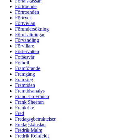
Förtalskassan
Förtroende
Förtroenden
Förtryck
Förtvivlan
Förundersökning
Förutsättningar
Förvandling
Förvillare
Fostervatten
Fotbesvär
Fotboll
Framförande
Framgång
Framsteg
Framtiden
Framtidsanalys
Francisco Franco
Frank Sheeran
Frankrike
Fred
Fredagsgbetraktelser
Fredagskänslan
Fredrik Malm
Fredrik Reinfeldt