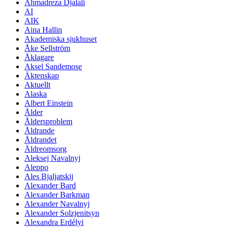
Ahmadreza Djalali
AI
AIK
Aina Hallin
Akademiska sjukhuset
Åke Sellström
Åklagare
Aksel Sandemose
Äktenskap
Aktuellt
Alaska
Albert Einstein
Ålder
Åldersproblem
Åldrande
Åldrandet
Äldreomsorg
Aleksej Navalnyj
Aleppo
Ales Bjaljatskij
Alexander Bard
Alexander Barkman
Alexander Navalnyj
Alexander Solzjenitsyn
Alexandra Erdélyi