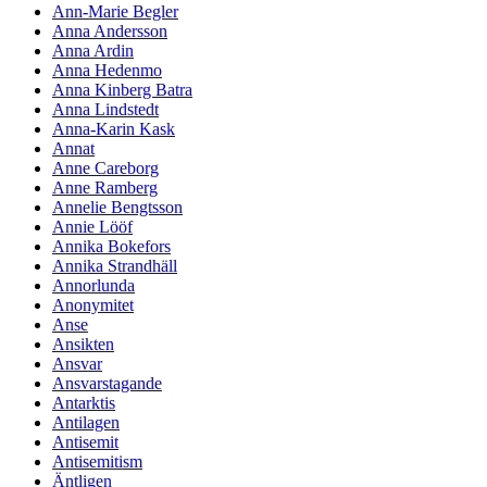
Ann-Marie Begler
Anna Andersson
Anna Ardin
Anna Hedenmo
Anna Kinberg Batra
Anna Lindstedt
Anna-Karin Kask
Annat
Anne Careborg
Anne Ramberg
Annelie Bengtsson
Annie Lööf
Annika Bokefors
Annika Strandhäll
Annorlunda
Anonymitet
Anse
Ansikten
Ansvar
Ansvarstagande
Antarktis
Antilagen
Antisemit
Antisemitism
Äntligen