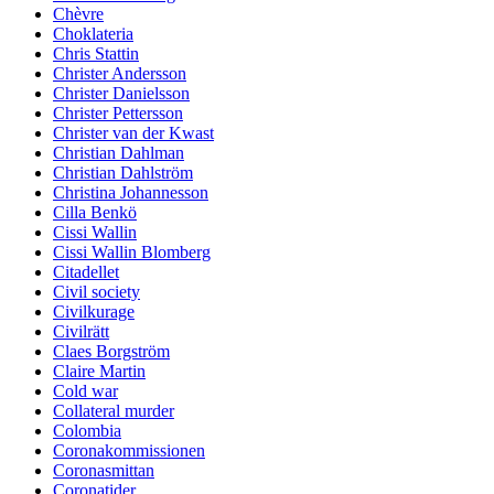
Chèvre
Choklateria
Chris Stattin
Christer Andersson
Christer Danielsson
Christer Pettersson
Christer van der Kwast
Christian Dahlman
Christian Dahlström
Christina Johannesson
Cilla Benkö
Cissi Wallin
Cissi Wallin Blomberg
Citadellet
Civil society
Civilkurage
Civilrätt
Claes Borgström
Claire Martin
Cold war
Collateral murder
Colombia
Coronakommissionen
Coronasmittan
Coronatider