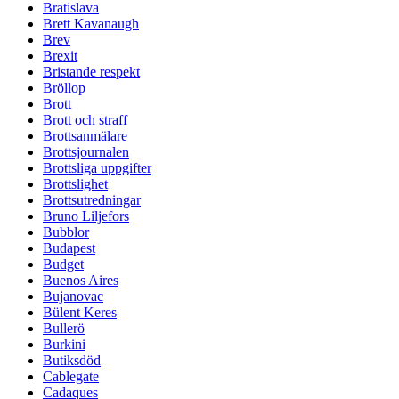
Bratislava
Brett Kavanaugh
Brev
Brexit
Bristande respekt
Bröllop
Brott
Brott och straff
Brottsanmälare
Brottsjournalen
Brottsliga uppgifter
Brottslighet
Brottsutredningar
Bruno Liljefors
Bubblor
Budapest
Budget
Buenos Aires
Bujanovac
Bülent Keres
Bullerö
Burkini
Butiksdöd
Cablegate
Cadaques