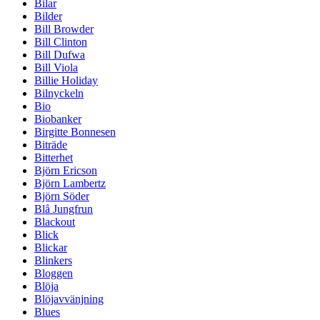
Bilar
Bilder
Bill Browder
Bill Clinton
Bill Dufwa
Bill Viola
Billie Holiday
Bilnyckeln
Bio
Biobanker
Birgitte Bonnesen
Biträde
Bitterhet
Björn Ericson
Björn Lambertz
Björn Söder
Blå Jungfrun
Blackout
Blick
Blickar
Blinkers
Bloggen
Blöja
Blöjavvänjning
Blues