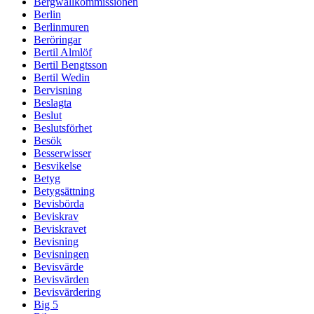
Bergwallkommissionen
Berlin
Berlinmuren
Beröringar
Bertil Almlöf
Bertil Bengtsson
Bertil Wedin
Bervisning
Beslagta
Beslut
Beslutsförhet
Besök
Besserwisser
Besvikelse
Betyg
Betygsättning
Bevisbörda
Beviskrav
Beviskravet
Bevisning
Bevisningen
Bevisvärde
Bevisvärden
Bevisvärdering
Big 5