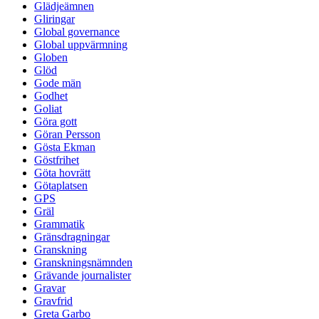
Glädjeämnen
Gliringar
Global governance
Global uppvärmning
Globen
Glöd
Gode män
Godhet
Goliat
Göra gott
Göran Persson
Gösta Ekman
Göstfrihet
Göta hovrätt
Götaplatsen
GPS
Gräl
Grammatik
Gränsdragningar
Granskning
Granskningsnämnden
Grävande journalister
Gravar
Gravfrid
Greta Garbo