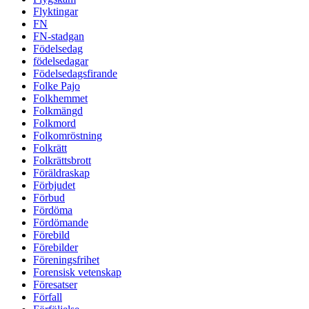
Flyktingar
FN
FN-stadgan
Födelsedag
födelsedagar
Födelsedagsfirande
Folke Pajo
Folkhemmet
Folkmängd
Folkmord
Folkomröstning
Folkrätt
Folkrättsbrott
Föräldraskap
Förbjudet
Förbud
Fördöma
Fördömande
Förebild
Förebilder
Föreningsfrihet
Forensisk vetenskap
Föresatser
Förfall