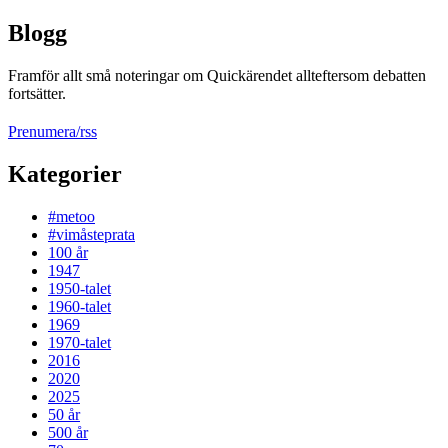
Blogg
Framför allt små noteringar om Quickärendet allteftersom debatten
fortsätter.
Prenumera/rss
Kategorier
#metoo
#vimåsteprata
100 år
1947
1950-talet
1960-talet
1969
1970-talet
2016
2020
2025
50 år
500 år