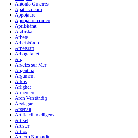
Antonio Guterres
Apatiska barn
Appojaure
Appojauremorden
Aprilskämt
Arabiska
Arbete
Arbetsbörda
Arbetsrätt
Arbogafallet
Arg
Argelès sur Mer
Argentina
Argument
Arktis
Ärlighet
Armenien
Aron Verständig
Årsdagar
Arsenall
Artificiell intelligens
Artikel
Artister
Artros
Artyom Kamardin