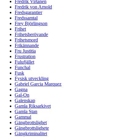
Fredrik Virtanen
Fredrik von Arnold
Fredsgarantier
Fredssamtal
Frey Björlingson
Frihet
Frihetsberövande
Frihetsmord
Frikännande
Fru Justitia
Frustration
Fulufjället
Funchal
Fusk
Fysisk utveckling
Gabriel Garcia Marquez
Gagna
Gal-On
Galenskap
Gamla Riksarkivet
Gamla Stan
Gammal
Gängbrottslighet
Gängbrottslighete
Gängkriminalitet