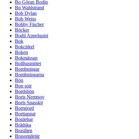
Bo Göran Bodin
Bo Wahlstrand
Bob Dylan
Bob Weiss
Bobby Fischer
Böcker
Bodil Appelquist
Bok
Bokcirkel
Boken
Bokmässan
Bollhusmötet
Bombningar
Bombningarna
Bön
Bon soir
Bordsbön
Boris Nemtsov
Boris Spasskij
Bortgjord
Borttappat
Boulebar
Brådska
Brasilien
Brasomdetär