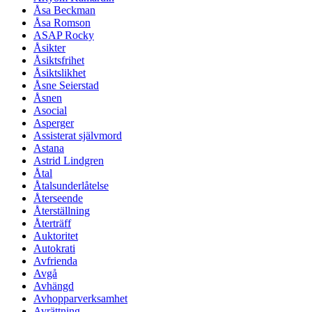
Åsa Beckman
Åsa Romson
ASAP Rocky
Åsikter
Åsiktsfrihet
Åsiktslikhet
Åsne Seierstad
Åsnen
Asocial
Asperger
Assisterat självmord
Astana
Astrid Lindgren
Åtal
Åtalsunderlåtelse
Återseende
Återställning
Återträff
Auktoritet
Autokrati
Avfrienda
Avgå
Avhängd
Avhopparverksamhet
Avrättning