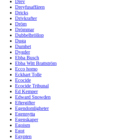
Drev
Dreyfusaffären
Dricks
Drivkrafter
Dröm
Drömmar
Dubbelbröllop
Duga
Dumhet
Dygder
Ebba Busch
Ebba Witt Brattström
Ecco homo
Eckhart Tolle
Ecocide
Ecocide Tribunal
Ed Kemper
Edward Snowden
Eftergifter
Egendomligheter
Egennytta
Egenskaper
Egoism
Egot
Egypten