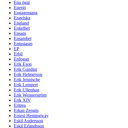
Ena ögat
Energi
Engagemang
Engelska
England
Enkelhet
Ensam
Ensamhet
Entusiasm
EP
Erbil
Erdogan
Erik Eson
Erik Gandini
Erik Helmerson
Erik Jennische
Erik Lempert
Erik Ullenhag
Erik Wennerström
Erik XIV
Eritrea
Erkan Zengin
Ernest Hemingway
Eskil Andersson
Eskil Erlandsson