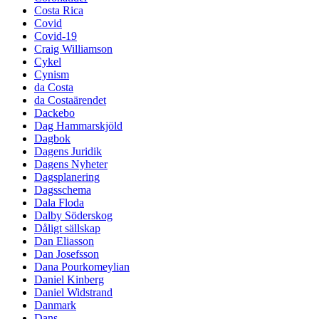
Costa Rica
Covid
Covid-19
Craig Williamson
Cykel
Cynism
da Costa
da Costaärendet
Dackebo
Dag Hammarskjöld
Dagbok
Dagens Juridik
Dagens Nyheter
Dagsplanering
Dagsschema
Dala Floda
Dalby Söderskog
Dåligt sällskap
Dan Eliasson
Dan Josefsson
Dana Pourkomeylian
Daniel Kinberg
Daniel Widstrand
Danmark
Dans