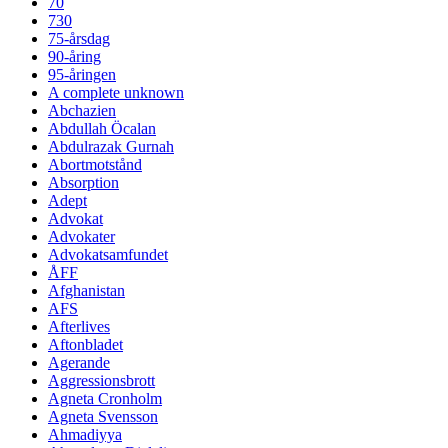
70
730
75-årsdag
90-åring
95-åringen
A complete unknown
Abchazien
Abdullah Öcalan
Abdulrazak Gurnah
Abortmotstånd
Absorption
Adept
Advokat
Advokater
Advokatsamfundet
ÅFF
Afghanistan
AFS
Afterlives
Aftonbladet
Agerande
Aggressionsbrott
Agneta Cronholm
Agneta Svensson
Ahmadiyya