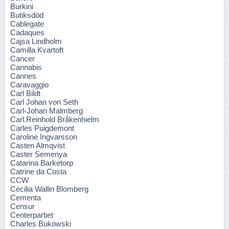
Burkini
Butiksdöd
Cablegate
Cadaques
Cajsa Lindholm
Camilla Kvartoft
Cancer
Cannabis
Cannes
Caravaggio
Carl Bildt
Carl Johan von Seth
Carl-Johan Malmberg
Carl.Reinhold Bråkenhielm
Carles Puigdemont
Caroline Ingvarsson
Casten Almqvist
Caster Semenya
Catarina Barketorp
Catrine da Costa
CCW
Cecilia Wallin Blomberg
Cementa
Censur
Centerpartiet
Charles Bukowski