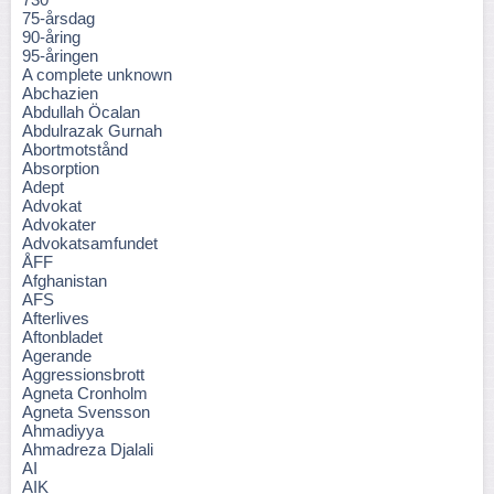
75-årsdag
90-åring
95-åringen
A complete unknown
Abchazien
Abdullah Öcalan
Abdulrazak Gurnah
Abortmotstånd
Absorption
Adept
Advokat
Advokater
Advokatsamfundet
ÅFF
Afghanistan
AFS
Afterlives
Aftonbladet
Agerande
Aggressionsbrott
Agneta Cronholm
Agneta Svensson
Ahmadiyya
Ahmadreza Djalali
AI
AIK