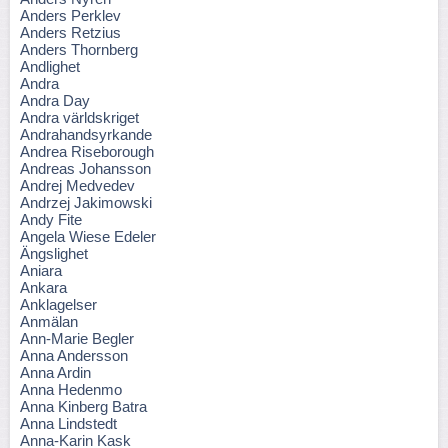
Anders Perklev
Anders Retzius
Anders Thornberg
Andlighet
Andra
Andra Day
Andra världskriget
Andrahandsyrkande
Andrea Riseborough
Andreas Johansson
Andrej Medvedev
Andrzej Jakimowski
Andy Fite
Angela Wiese Edeler
Ängslighet
Aniara
Ankara
Anklagelser
Anmälan
Ann-Marie Begler
Anna Andersson
Anna Ardin
Anna Hedenmo
Anna Kinberg Batra
Anna Lindstedt
Anna-Karin Kask