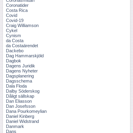
Coronasmittan
Coronatider
Costa Rica
Covid
Covid-19
Craig Williamson
Cykel
Cynism
da Costa
da Costaärendet
Dackebo
Dag Hammarskjöld
Dagbok
Dagens Juridik
Dagens Nyheter
Dagsplanering
Dagsschema
Dala Floda
Dalby Söderskog
Dåligt sällskap
Dan Eliasson
Dan Josefsson
Dana Pourkomeylian
Daniel Kinberg
Daniel Widstrand
Danmark
Dans