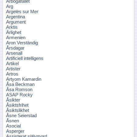
Arbogafallet
Arg
Argelès sur Mer
Argentina
Argument
Arktis
Ärlighet
Armenien
Aron Verständig
Årsdagar
Arsenall
Artificiell intelligens
Artikel
Artister
Artros
Artyom Kamardin
Åsa Beckman
Åsa Romson
ASAP Rocky
Åsikter
Åsiktsfrihet
Åsiktslikhet
Åsne Seierstad
Åsnen
Asocial
Asperger
Assisterat självmord