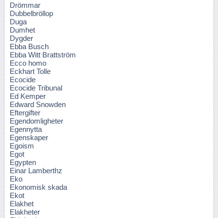
Drömmar
Dubbelbröllop
Duga
Dumhet
Dygder
Ebba Busch
Ebba Witt Brattström
Ecco homo
Eckhart Tolle
Ecocide
Ecocide Tribunal
Ed Kemper
Edward Snowden
Eftergifter
Egendomligheter
Egennytta
Egenskaper
Egoism
Egot
Egypten
Einar Lamberthz
Eko
Ekonomisk skada
Ekot
Elakhet
Elakheter