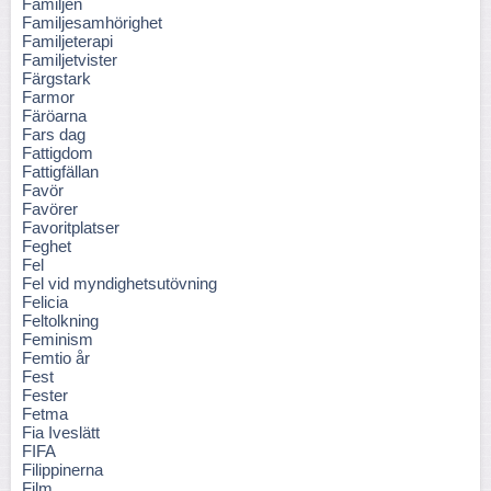
Familjen
Familjesamhörighet
Familjeterapi
Familjetvister
Färgstark
Farmor
Färöarna
Fars dag
Fattigdom
Fattigfällan
Favör
Favörer
Favoritplatser
Feghet
Fel
Fel vid myndighetsutövning
Felicia
Feltolkning
Feminism
Femtio år
Fest
Fester
Fetma
Fia Iveslätt
FIFA
Filippinerna
Film