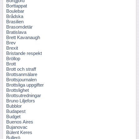
Bortgjord
Borttappat
Boulebar
Brådska
Brasilien
Brasomdetär
Bratislava
Brett Kavanaugh
Brev
Brexit
Bristande respekt
Bröllop
Brott
Brott och straff
Brottsanmälare
Brottsjournalen
Brottsliga uppgifter
Brottslighet
Brottsutredningar
Bruno Liljefors
Bubblor
Budapest
Budget
Buenos Aires
Bujanovac
Bülent Keres
Bullerö