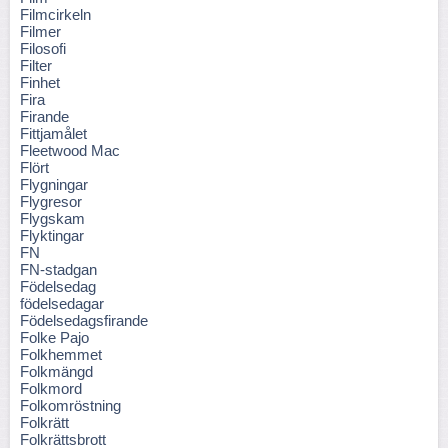
Filmcirkeln
Filmer
Filosofi
Filter
Finhet
Fira
Firande
Fittjamålet
Fleetwood Mac
Flört
Flygningar
Flygresor
Flygskam
Flyktingar
FN
FN-stadgan
Födelsedag
födelsedagar
Födelsedagsfirande
Folke Pajo
Folkhemmet
Folkmängd
Folkmord
Folkomröstning
Folkrätt
Folkrättsbrott