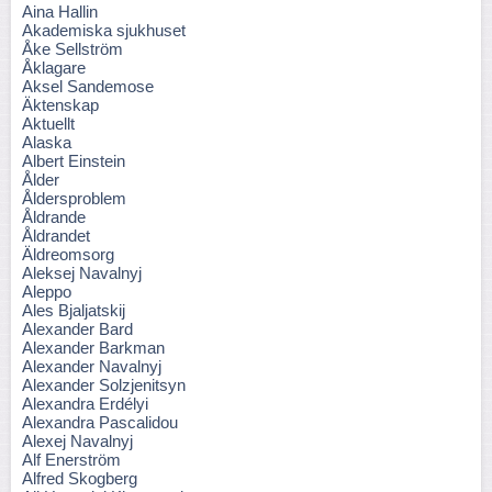
Aina Hallin
Akademiska sjukhuset
Åke Sellström
Åklagare
Aksel Sandemose
Äktenskap
Aktuellt
Alaska
Albert Einstein
Ålder
Åldersproblem
Åldrande
Åldrandet
Äldreomsorg
Aleksej Navalnyj
Aleppo
Ales Bjaljatskij
Alexander Bard
Alexander Barkman
Alexander Navalnyj
Alexander Solzjenitsyn
Alexandra Erdélyi
Alexandra Pascalidou
Alexej Navalnyj
Alf Enerström
Alfred Skogberg