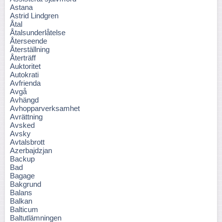
Astana
Astrid Lindgren
Åtal
Åtalsunderlåtelse
Återseende
Återställning
Återträff
Auktoritet
Autokrati
Avfrienda
Avgå
Avhängd
Avhopparverksamhet
Avrättning
Avsked
Avsky
Avtalsbrott
Azerbajdzjan
Backup
Bad
Bagage
Bakgrund
Balans
Balkan
Balticum
Baltutlämningen