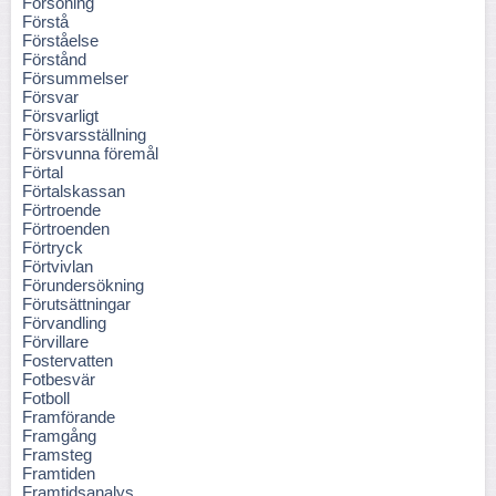
Försoning
Förstå
Förståelse
Förstånd
Försummelser
Försvar
Försvarligt
Försvarsställning
Försvunna föremål
Förtal
Förtalskassan
Förtroende
Förtroenden
Förtryck
Förtvivlan
Förundersökning
Förutsättningar
Förvandling
Förvillare
Fostervatten
Fotbesvär
Fotboll
Framförande
Framgång
Framsteg
Framtiden
Framtidsanalys