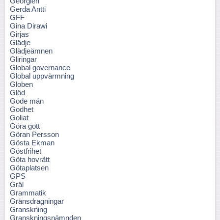
Georgien
Gerda Antti
GFF
Gina Dirawi
Girjas
Glädje
Glädjeämnen
Gliringar
Global governance
Global uppvärmning
Globen
Glöd
Gode män
Godhet
Goliat
Göra gott
Göran Persson
Gösta Ekman
Göstfrihet
Göta hovrätt
Götaplatsen
GPS
Gräl
Grammatik
Gränsdragningar
Granskning
Granskningsnämnden