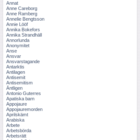
Annat
Anne Careborg
Anne Ramberg
Annelie Bengtsson
Annie Lööf
Annika Bokefors
Annika Strandhäll
Annorlunda
Anonymitet
Anse
Ansvar
Ansvarstagande
Antarktis
Antilagen
Antisemit
Antisemitism
Äntligen
Antonio Guterres
Apatiska barn
Appojaure
Appojauremorden
Aprilskämt
Arabiska
Arbete
Arbetsbörda
Arbetsrätt