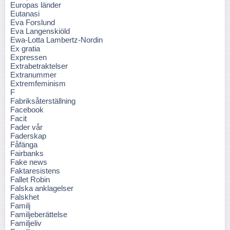
Europas länder
Eutanasi
Eva Forslund
Eva Langenskiöld
Ewa-Lotta Lambertz-Nordin
Ex gratia
Expressen
Extrabetraktelser
Extranummer
Extremfeminism
F
Fabriksåterställning
Facebook
Facit
Fader vår
Faderskap
Fåfänga
Fairbanks
Fake news
Faktaresistens
Fallet Robin
Falska anklagelser
Falskhet
Familj
Familjeberättelse
Familjeliv