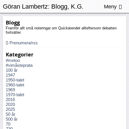
Göran Lambertz:
Blogg, K.G.
Meny
Hammar
Blogg
Framför allt små noteringar om Quickärendet allteftersom debatten
fortsätter.
Prenumera/rss
Kategorier
#metoo
#vimåsteprata
100 år
1947
1950-talet
1960-talet
1969
1970-talet
2016
2020
2025
50 år
500 år
70
730