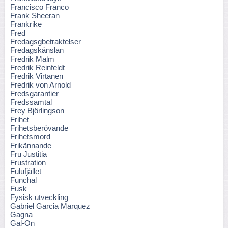
Francisco Franco
Frank Sheeran
Frankrike
Fred
Fredagsgbetraktelser
Fredagskänslan
Fredrik Malm
Fredrik Reinfeldt
Fredrik Virtanen
Fredrik von Arnold
Fredsgarantier
Fredssamtal
Frey Björlingson
Frihet
Frihetsberövande
Frihetsmord
Frikännande
Fru Justitia
Frustration
Fulufjället
Funchal
Fusk
Fysisk utveckling
Gabriel Garcia Marquez
Gagna
Gal-On