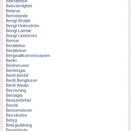
Bekräftelse
Bekvämlighet
Belarus
Bemötande
Bengt Brülde
Bengt Holmström
Bengt Lambe
Bengt Lindström
Bensin
Berättelse
Berättelser
Bergwallkommissionen
Berlin
Berlinmuren
Beröringar
Bertil Almlöf
Bertil Bengtsson
Bertil Wedin
Bervisning
Beslagta
Beslutsförhet
Besök
Besserwisser
Besvikelse
Betyg
Betygsättning
Bevisbörda