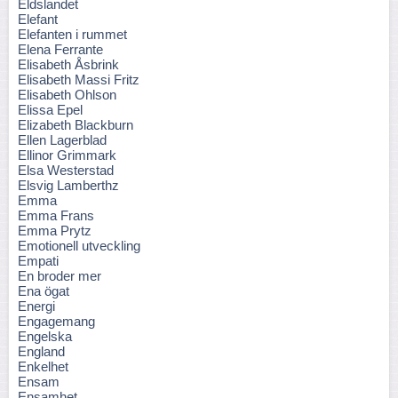
Eldslandet
Elefant
Elefanten i rummet
Elena Ferrante
Elisabeth Åsbrink
Elisabeth Massi Fritz
Elisabeth Ohlson
Elissa Epel
Elizabeth Blackburn
Ellen Lagerblad
Ellinor Grimmark
Elsa Westerstad
Elsvig Lamberthz
Emma
Emma Frans
Emma Prytz
Emotionell utveckling
Empati
En broder mer
Ena ögat
Energi
Engagemang
Engelska
England
Enkelhet
Ensam
Ensamhet