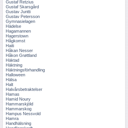
Gustaf Retzius
Gustaf Skarsgård
Gustav Juntti
Gustav Petersson
Gymnasielagen
Hädelse
Hagamannen
Hagerstown
Hågkomst
Haiti
Håkan Nesser
Håkon Grøttland
Häktad
Häktning
Häktningsförhandling
Halloween
Hälsa
Halt
Halvårsbetraktelser
Hamas
Hamid Noury
Hammarskjöld
Hammarskog
Hampus Nessvold
Hamra
Handhälsning