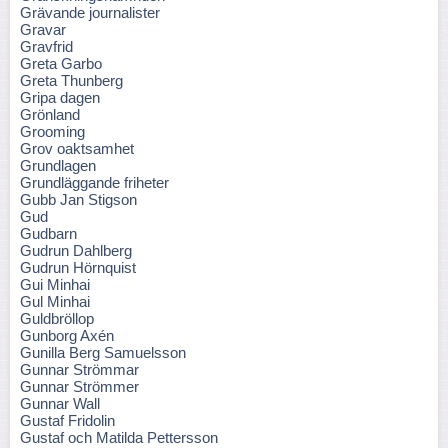
Grävande journalister
Gravar
Gravfrid
Greta Garbo
Greta Thunberg
Gripa dagen
Grönland
Grooming
Grov oaktsamhet
Grundlagen
Grundläggande friheter
Gubb Jan Stigson
Gud
Gudbarn
Gudrun Dahlberg
Gudrun Hörnquist
Gui Minhai
Gul Minhai
Guldbröllop
Gunborg Axén
Gunilla Berg Samuelsson
Gunnar Strömmar
Gunnar Strömmer
Gunnar Wall
Gustaf Fridolin
Gustaf och Matilda Pettersson