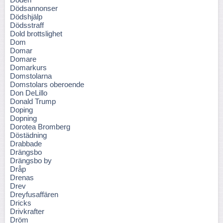
Dödsannonser
Dödshjälp
Dödsstraff
Dold brottslighet
Dom
Domar
Domare
Domarkurs
Domstolarna
Domstolars oberoende
Don DeLillo
Donald Trump
Doping
Dopning
Dorotea Bromberg
Döstädning
Drabbade
Drängsbo
Drängsbo by
Dråp
Drenas
Drev
Dreyfusaffären
Dricks
Drivkrafter
Dröm