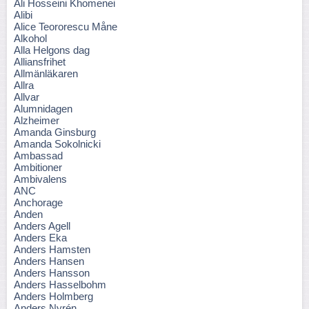
Ali Hosseini Khomenei
Alibi
Alice Teororescu Måne
Alkohol
Alla Helgons dag
Alliansfrihet
Allmänläkaren
Allra
Allvar
Alumnidagen
Alzheimer
Amanda Ginsburg
Amanda Sokolnicki
Ambassad
Ambitioner
Ambivalens
ANC
Anchorage
Anden
Anders Agell
Anders Eka
Anders Hamsten
Anders Hansen
Anders Hansson
Anders Hasselbohm
Anders Holmberg
Anders Nyrén