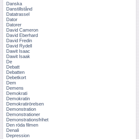
Danska
Danstillstånd
Datatrassel
Dator
Datorer
David Cameron
David Eberhard
David Fredin
David Rydell
Dawit Isaac
Dawit Isaak
De
Debatt
Debatten
Debetkort
Dem
Demens
Demokrati
Demokratin
Demokratirörelsen
Demonstration
Demonstrationer
Demonstrationsfrihet
Den röda filmen
Denali
Depression