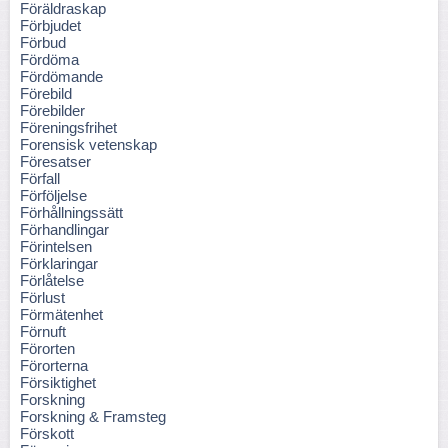
Föräldraskap
Förbjudet
Förbud
Fördöma
Fördömande
Förebild
Förebilder
Föreningsfrihet
Forensisk vetenskap
Föresatser
Förfall
Förföljelse
Förhållningssätt
Förhandlingar
Förintelsen
Förklaringar
Förlåtelse
Förlust
Förmätenhet
Förnuft
Förorten
Förorterna
Försiktighet
Forskning
Forskning & Framsteg
Förskott