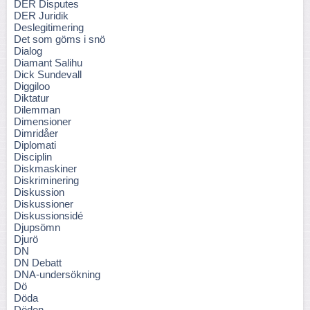
DER Disputes
DER Juridik
Deslegitimering
Det som göms i snö
Dialog
Diamant Salihu
Dick Sundevall
Diggiloo
Diktatur
Dilemman
Dimensioner
Dimridåer
Diplomati
Disciplin
Diskmaskiner
Diskriminering
Diskussion
Diskussioner
Diskussionsidé
Djupsömn
Djurö
DN
DN Debatt
DNA-undersökning
Dö
Döda
Döden