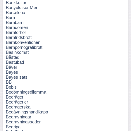
Bankkultur
Banyuls sur Mer
Barcelona
Barn
Barnbarn
Barndomen
Barnförhör
Barnfridsbrott
Barnkonventionen
Barnpornografibrott
Basinkomst
Båstad
Bastubad
Bäver
Bayes
Bayes sats
BB
Bebis
Bedömningsdilemma
Bedrägeri
Bedrägerier
Bedragerska
Begåvningshandikapp
Begravningar
Begravningsseder
Begripa