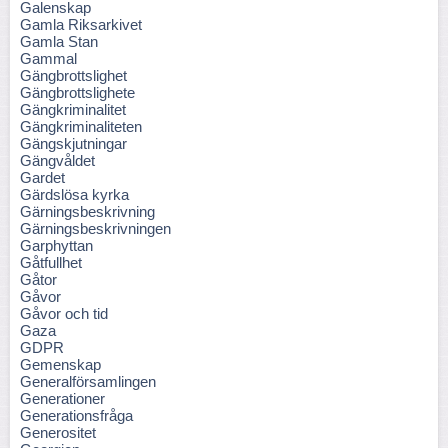
Galenskap
Gamla Riksarkivet
Gamla Stan
Gammal
Gängbrottslighet
Gängbrottslighete
Gängkriminalitet
Gängkriminaliteten
Gängskjutningar
Gängvåldet
Gardet
Gärdslösa kyrka
Gärningsbeskrivning
Gärningsbeskrivningen
Garphyttan
Gåtfullhet
Gåtor
Gåvor
Gåvor och tid
Gaza
GDPR
Gemenskap
Generalförsamlingen
Generationer
Generationsfråga
Generositet