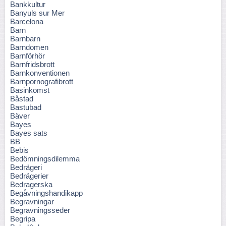
Bankkultur
Banyuls sur Mer
Barcelona
Barn
Barnbarn
Barndomen
Barnförhör
Barnfridsbrott
Barnkonventionen
Barnpornografibrott
Basinkomst
Båstad
Bastubad
Bäver
Bayes
Bayes sats
BB
Bebis
Bedömningsdilemma
Bedrägeri
Bedrägerier
Bedragerska
Begåvningshandikapp
Begravningar
Begravningsseder
Begripa