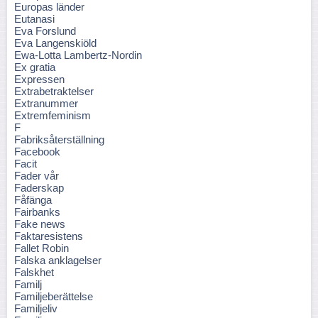
Europas länder
Eutanasi
Eva Forslund
Eva Langenskiöld
Ewa-Lotta Lambertz-Nordin
Ex gratia
Expressen
Extrabetraktelser
Extranummer
Extremfeminism
F
Fabriksåterställning
Facebook
Facit
Fader vår
Faderskap
Fåfänga
Fairbanks
Fake news
Faktaresistens
Fallet Robin
Falska anklagelser
Falskhet
Familj
Familjeberättelse
Familjeliv