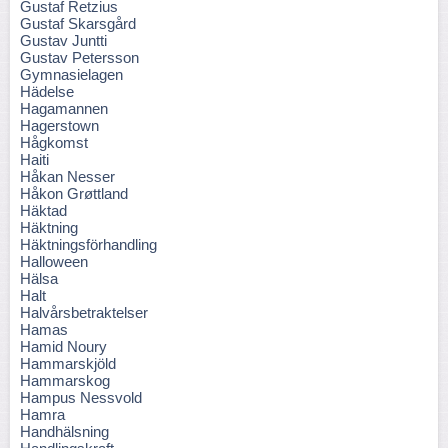
Gustaf Retzius
Gustaf Skarsgård
Gustav Juntti
Gustav Petersson
Gymnasielagen
Hädelse
Hagamannen
Hagerstown
Hågkomst
Haiti
Håkan Nesser
Håkon Grøttland
Häktad
Häktning
Häktningsförhandling
Halloween
Hälsa
Halt
Halvårsbetraktelser
Hamas
Hamid Noury
Hammarskjöld
Hammarskog
Hampus Nessvold
Hamra
Handhälsning