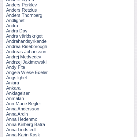
Anders Perklev
Anders Retzius
Anders Thornberg
Andlighet
Andra
Andra Day
Andra världskriget
Andrahandsyrkande
Andrea Riseborough
Andreas Johansson
Andrej Medvedev
Andrzej Jakimowski
Andy Fite
Angela Wiese Edeler
Ängslighet
Aniara
Ankara
Anklagelser
Anmälan
Ann-Marie Begler
Anna Andersson
Anna Ardin
Anna Hedenmo
Anna Kinberg Batra
Anna Lindstedt
Anna-Karin Kask