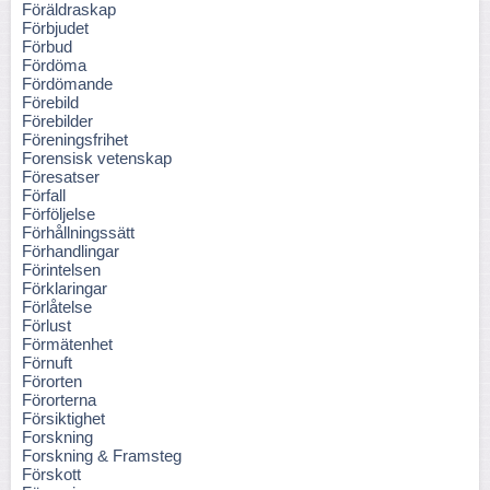
Föräldraskap
Förbjudet
Förbud
Fördöma
Fördömande
Förebild
Förebilder
Föreningsfrihet
Forensisk vetenskap
Föresatser
Förfall
Förföljelse
Förhållningssätt
Förhandlingar
Förintelsen
Förklaringar
Förlåtelse
Förlust
Förmätenhet
Förnuft
Förorten
Förorterna
Försiktighet
Forskning
Forskning & Framsteg
Förskott