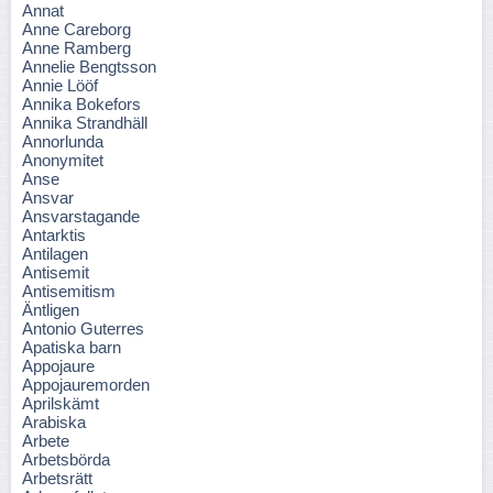
Annat
Anne Careborg
Anne Ramberg
Annelie Bengtsson
Annie Lööf
Annika Bokefors
Annika Strandhäll
Annorlunda
Anonymitet
Anse
Ansvar
Ansvarstagande
Antarktis
Antilagen
Antisemit
Antisemitism
Äntligen
Antonio Guterres
Apatiska barn
Appojaure
Appojauremorden
Aprilskämt
Arabiska
Arbete
Arbetsbörda
Arbetsrätt