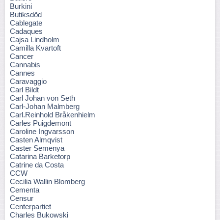
Burkini
Butiksdöd
Cablegate
Cadaques
Cajsa Lindholm
Camilla Kvartoft
Cancer
Cannabis
Cannes
Caravaggio
Carl Bildt
Carl Johan von Seth
Carl-Johan Malmberg
Carl.Reinhold Bråkenhielm
Carles Puigdemont
Caroline Ingvarsson
Casten Almqvist
Caster Semenya
Catarina Barketorp
Catrine da Costa
CCW
Cecilia Wallin Blomberg
Cementa
Censur
Centerpartiet
Charles Bukowski