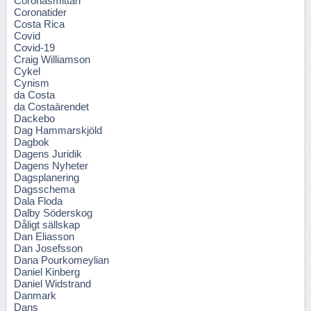
Coronasmittan
Coronatider
Costa Rica
Covid
Covid-19
Craig Williamson
Cykel
Cynism
da Costa
da Costaärendet
Dackebo
Dag Hammarskjöld
Dagbok
Dagens Juridik
Dagens Nyheter
Dagsplanering
Dagsschema
Dala Floda
Dalby Söderskog
Dåligt sällskap
Dan Eliasson
Dan Josefsson
Dana Pourkomeylian
Daniel Kinberg
Daniel Widstrand
Danmark
Dans