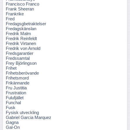
Francisco Franco
Frank Sheeran
Frankrike
Fred
Fredagsgbetraktelser
Fredagskänslan
Fredrik Malm
Fredrik Reinfeldt
Fredrik Virtanen
Fredrik von Arnold
Fredsgarantier
Fredssamtal
Frey Björlingson
Frihet
Frihetsberövande
Frihetsmord
Frikännande
Fru Justitia
Frustration
Fulufjället
Funchal
Fusk
Fysisk utveckling
Gabriel Garcia Marquez
Gagna
Gal-On