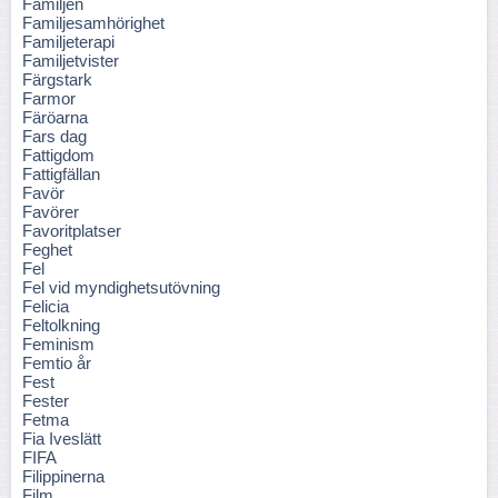
Familjen
Familjesamhörighet
Familjeterapi
Familjetvister
Färgstark
Farmor
Färöarna
Fars dag
Fattigdom
Fattigfällan
Favör
Favörer
Favoritplatser
Feghet
Fel
Fel vid myndighetsutövning
Felicia
Feltolkning
Feminism
Femtio år
Fest
Fester
Fetma
Fia Iveslätt
FIFA
Filippinerna
Film