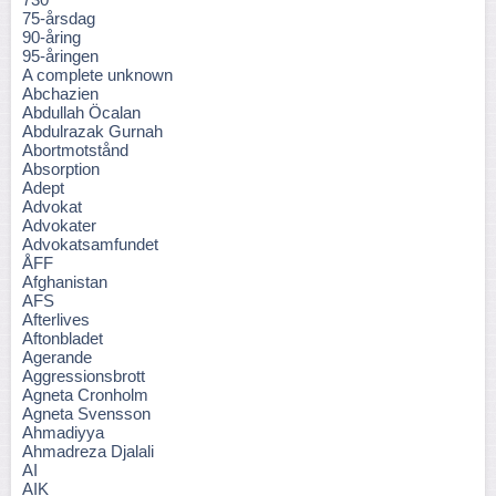
75-årsdag
90-åring
95-åringen
A complete unknown
Abchazien
Abdullah Öcalan
Abdulrazak Gurnah
Abortmotstånd
Absorption
Adept
Advokat
Advokater
Advokatsamfundet
ÅFF
Afghanistan
AFS
Afterlives
Aftonbladet
Agerande
Aggressionsbrott
Agneta Cronholm
Agneta Svensson
Ahmadiyya
Ahmadreza Djalali
AI
AIK