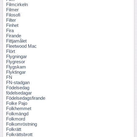
Filmcirkeln
Filmer
Filosofi
Filter
Finhet
Fira
Firande
Fittjamålet
Fleetwood Mac
Flört
Flygningar
Flygresor
Flygskam
Flyktingar
FN
FN-stadgan
Födelsedag
födelsedagar
Födelsedagsfirande
Folke Pajo
Folkhemmet
Folkmängd
Folkmord
Folkomröstning
Folkrätt
Folkrättsbrott