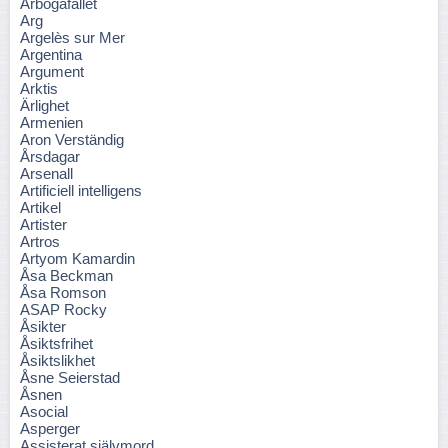
Arbogafallet
Arg
Argelès sur Mer
Argentina
Argument
Arktis
Ärlighet
Armenien
Aron Verständig
Årsdagar
Arsenall
Artificiell intelligens
Artikel
Artister
Artros
Artyom Kamardin
Åsa Beckman
Åsa Romson
ASAP Rocky
Åsikter
Åsiktsfrihet
Åsiktslikhet
Åsne Seierstad
Åsnen
Asocial
Asperger
Assisterat självmord