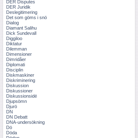
DER Disputes
DER Juridik
Deslegitimering
Det som göms i snö
Dialog
Diamant Salihu
Dick Sundevall
Diggiloo
Diktatur
Dilemman
Dimensioner
Dimridåer
Diplomati
Disciplin
Diskmaskiner
Diskriminering
Diskussion
Diskussioner
Diskussionsidé
Djupsömn
Djurö
DN
DN Debatt
DNA-undersökning
Dö
Döda
Döden