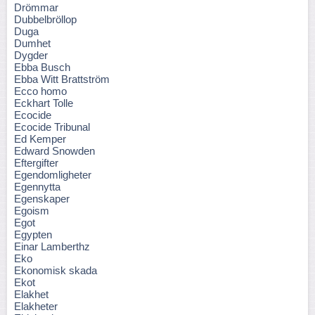
Drömmar
Dubbelbröllop
Duga
Dumhet
Dygder
Ebba Busch
Ebba Witt Brattström
Ecco homo
Eckhart Tolle
Ecocide
Ecocide Tribunal
Ed Kemper
Edward Snowden
Eftergifter
Egendomligheter
Egennytta
Egenskaper
Egoism
Egot
Egypten
Einar Lamberthz
Eko
Ekonomisk skada
Ekot
Elakhet
Elakheter