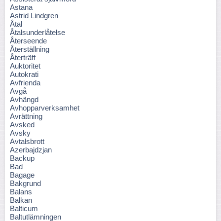
Astana
Astrid Lindgren
Åtal
Åtalsunderlåtelse
Återseende
Återställning
Återträff
Auktoritet
Autokrati
Avfrienda
Avgå
Avhängd
Avhopparverksamhet
Avrättning
Avsked
Avsky
Avtalsbrott
Azerbajdzjan
Backup
Bad
Bagage
Bakgrund
Balans
Balkan
Balticum
Baltutlämningen