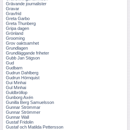
Grävande journalister
Gravar
Gravfrid
Greta Garbo
Greta Thunberg
Gripa dagen
Grönland
Grooming
Grov oaktsamhet
Grundlagen
Grundläggande friheter
Gubb Jan Stigson
Gud
Gudbarn
Gudrun Dahlberg
Gudrun Hörnquist
Gui Minhai
Gul Minhai
Guldbröllop
Gunborg Axén
Gunilla Berg Samuelsson
Gunnar Strömmar
Gunnar Strömmer
Gunnar Wall
Gustaf Fridolin
Gustaf och Matilda Pettersson