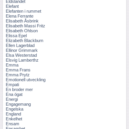
Eldslandet
Elefant
Elefanten i rummet
Elena Ferrante
Elisabeth Åsbrink
Elisabeth Massi Fritz
Elisabeth Ohlson
Elissa Epel
Elizabeth Blackburn
Ellen Lagerblad
Ellinor Grimmark
Elsa Westerstad
Elsvig Lamberthz
Emma
Emma Frans
Emma Prytz
Emotionell utveckling
Empati
En broder mer
Ena ögat
Energi
Engagemang
Engelska
England
Enkelhet
Ensam
Ensamhet