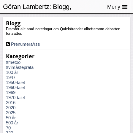
Göran Lambertz:
Blogg,
Meny
Skattegården
Blogg
Framför allt små noteringar om Quickärendet allteftersom debatten
fortsätter.
Prenumera/rss
Kategorier
#metoo
#vimåsteprata
100 år
1947
1950-talet
1960-talet
1969
1970-talet
2016
2020
2025
50 år
500 år
70
730