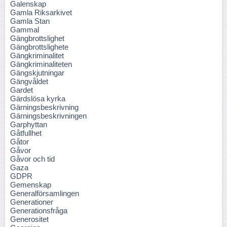
Galenskap
Gamla Riksarkivet
Gamla Stan
Gammal
Gängbrottslighet
Gängbrottslighete
Gängkriminalitet
Gängkriminaliteten
Gängskjutningar
Gängvåldet
Gardet
Gärdslösa kyrka
Gärningsbeskrivning
Gärningsbeskrivningen
Garphyttan
Gåtfullhet
Gåtor
Gåvor
Gåvor och tid
Gaza
GDPR
Gemenskap
Generalförsamlingen
Generationer
Generationsfråga
Generositet