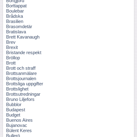
Bortgjord
Borttappat
Boulebar
Brådska
Brasilien
Brasomdetär
Bratislava
Brett Kavanaugh
Brev
Brexit
Bristande respekt
Bröllop
Brott
Brott och straff
Brottsanmälare
Brottsjournalen
Brottsliga uppgifter
Brottslighet
Brottsutredningar
Bruno Liljefors
Bubblor
Budapest
Budget
Buenos Aires
Bujanovac
Bülent Keres
Bullerö