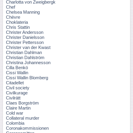
Charlotta von Zweigbergk
Chef
Chelsea Manning
Chèvre
Choklateria
Chris Stattin
Christer Andersson
Christer Danielsson
Christer Pettersson
Christer van der Kwast
Christian Dahlman
Christian Dahlström
Christina Johannesson
Cilla Benkö
Cissi Wallin
Cissi Wallin Blomberg
Citadellet
Civil society
Civilkurage
Civilrätt
Claes Borgström
Claire Martin
Cold war
Collateral murder
Colombia
Coronakommissionen