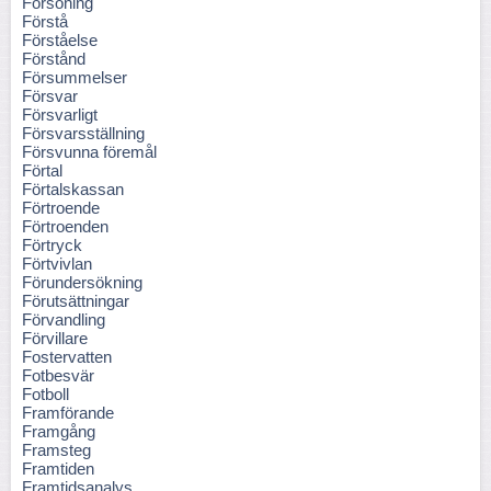
Försoning
Förstå
Förståelse
Förstånd
Försummelser
Försvar
Försvarligt
Försvarsställning
Försvunna föremål
Förtal
Förtalskassan
Förtroende
Förtroenden
Förtryck
Förtvivlan
Förundersökning
Förutsättningar
Förvandling
Förvillare
Fostervatten
Fotbesvär
Fotboll
Framförande
Framgång
Framsteg
Framtiden
Framtidsanalys