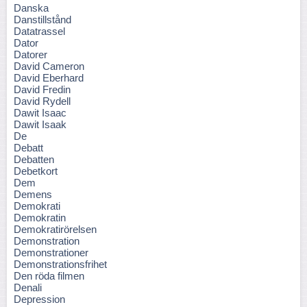
Danska
Danstillstånd
Datatrassel
Dator
Datorer
David Cameron
David Eberhard
David Fredin
David Rydell
Dawit Isaac
Dawit Isaak
De
Debatt
Debatten
Debetkort
Dem
Demens
Demokrati
Demokratin
Demokratirörelsen
Demonstration
Demonstrationer
Demonstrationsfrihet
Den röda filmen
Denali
Depression