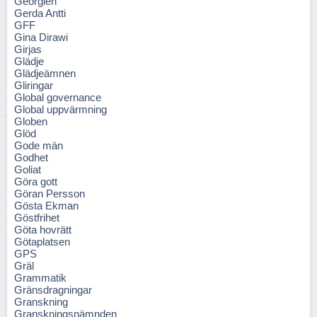
Georgien
Gerda Antti
GFF
Gina Dirawi
Girjas
Glädje
Glädjeämnen
Gliringar
Global governance
Global uppvärmning
Globen
Glöd
Gode män
Godhet
Goliat
Göra gott
Göran Persson
Gösta Ekman
Göstfrihet
Göta hovrätt
Götaplatsen
GPS
Gräl
Grammatik
Gränsdragningar
Granskning
Granskningsnämnden