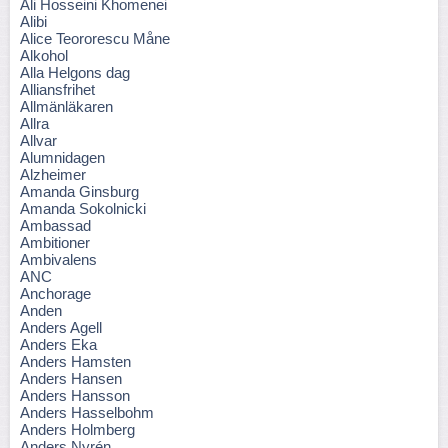
Ali Hosseini Khomenei
Alibi
Alice Teororescu Måne
Alkohol
Alla Helgons dag
Alliansfrihet
Allmänläkaren
Allra
Allvar
Alumnidagen
Alzheimer
Amanda Ginsburg
Amanda Sokolnicki
Ambassad
Ambitioner
Ambivalens
ANC
Anchorage
Anden
Anders Agell
Anders Eka
Anders Hamsten
Anders Hansen
Anders Hansson
Anders Hasselbohm
Anders Holmberg
Anders Nyrén