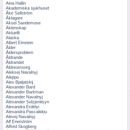
Aina Hallin
Akademiska sjukhuset
Åke Sellström
Åklagare
Aksel Sandemose
Äktenskap
Aktuellt
Alaska
Albert Einstein
Ålder
Åldersproblem
Åldrande
Åldrandet
Äldreomsorg
Aleksej Navalnyj
Aleppo
Ales Bjaljatskij
Alexander Bard
Alexander Barkman
Alexander Navalnyj
Alexander Solzjenitsyn
Alexandra Erdélyi
Alexandra Pascalidou
Alexej Navalnyj
Alf Enerström
Alfred Skogberg