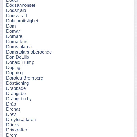
Dödsannonser
Dödshjälp
Dödsstraff
Dold brottslighet
Dom
Domar
Domare
Domarkurs
Domstolarna
Domstolars oberoende
Don DeLillo
Donald Trump
Doping
Dopning
Dorotea Bromberg
Döstädning
Drabbade
Drängsbo
Drängsbo by
Dråp
Drenas
Drev
Dreyfusaffären
Dricks
Drivkrafter
Dröm