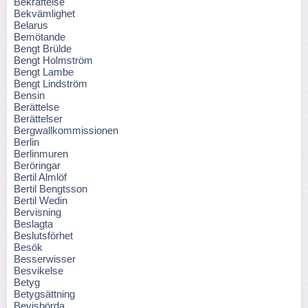
Bekräftelse
Bekvämlighet
Belarus
Bemötande
Bengt Brülde
Bengt Holmström
Bengt Lambe
Bengt Lindström
Bensin
Berättelse
Berättelser
Bergwallkommissionen
Berlin
Berlinmuren
Beröringar
Bertil Almlöf
Bertil Bengtsson
Bertil Wedin
Bervisning
Beslagta
Beslutsförhet
Besök
Besserwisser
Besvikelse
Betyg
Betygsättning
Bevisbörda