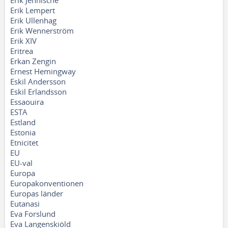
Erik Jennische
Erik Lempert
Erik Ullenhag
Erik Wennerström
Erik XIV
Eritrea
Erkan Zengin
Ernest Hemingway
Eskil Andersson
Eskil Erlandsson
Essaouira
ESTA
Estland
Estonia
Etnicitet
EU
EU-val
Europa
Europakonventionen
Europas länder
Eutanasi
Eva Forslund
Eva Langenskiöld