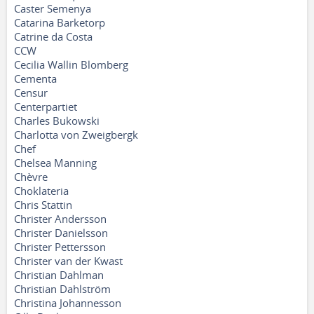
Caster Semenya
Catarina Barketorp
Catrine da Costa
CCW
Cecilia Wallin Blomberg
Cementa
Censur
Centerpartiet
Charles Bukowski
Charlotta von Zweigbergk
Chef
Chelsea Manning
Chèvre
Choklateria
Chris Stattin
Christer Andersson
Christer Danielsson
Christer Pettersson
Christer van der Kwast
Christian Dahlman
Christian Dahlström
Christina Johannesson