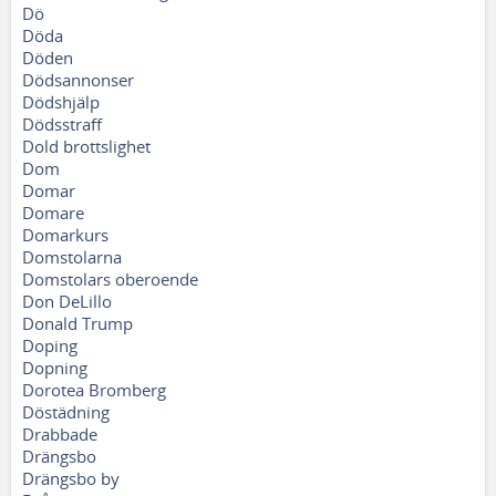
Dö
Döda
Döden
Dödsannonser
Dödshjälp
Dödsstraff
Dold brottslighet
Dom
Domar
Domare
Domarkurs
Domstolarna
Domstolars oberoende
Don DeLillo
Donald Trump
Doping
Dopning
Dorotea Bromberg
Döstädning
Drabbade
Drängsbo
Drängsbo by