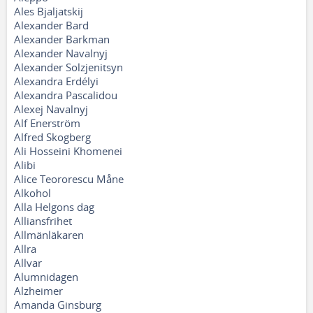
Ales Bjaljatskij
Alexander Bard
Alexander Barkman
Alexander Navalnyj
Alexander Solzjenitsyn
Alexandra Erdélyi
Alexandra Pascalidou
Alexej Navalnyj
Alf Enerström
Alfred Skogberg
Ali Hosseini Khomenei
Alibi
Alice Teororescu Måne
Alkohol
Alla Helgons dag
Alliansfrihet
Allmänläkaren
Allra
Allvar
Alumnidagen
Alzheimer
Amanda Ginsburg