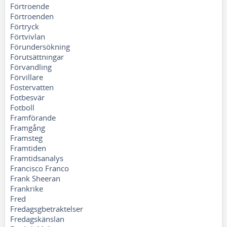
Förtroende
Förtroenden
Förtryck
Förtvivlan
Förundersökning
Förutsättningar
Förvandling
Förvillare
Fostervatten
Fotbesvär
Fotboll
Framförande
Framgång
Framsteg
Framtiden
Framtidsanalys
Francisco Franco
Frank Sheeran
Frankrike
Fred
Fredagsgbetraktelser
Fredagskänslan