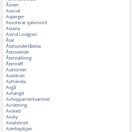
Åsnen
Asocial
Asperger
Assisterat självmord
Astana
Astrid Lindgren
Åtal
Åtalsunderlåtelse
Återseende
Återställning
Återträff
Auktoritet
Autokrati
Avfrienda
Avgå
Avhängd
Avhopparverksamhet
Avrättning
Avsked
Avsky
Avtalsbrott
Azerbajdzjan