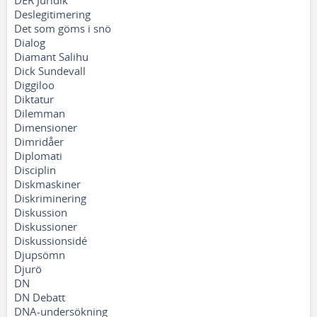
DER Juridik
Deslegitimering
Det som göms i snö
Dialog
Diamant Salihu
Dick Sundevall
Diggiloo
Diktatur
Dilemman
Dimensioner
Dimridåer
Diplomati
Disciplin
Diskmaskiner
Diskriminering
Diskussion
Diskussioner
Diskussionsidé
Djupsömn
Djurö
DN
DN Debatt
DNA-undersökning