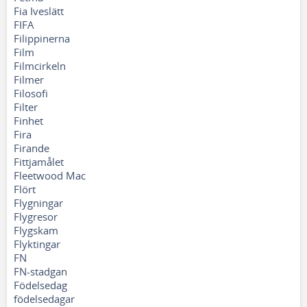
Fia Iveslätt
FIFA
Filippinerna
Film
Filmcirkeln
Filmer
Filosofi
Filter
Finhet
Fira
Firande
Fittjamålet
Fleetwood Mac
Flört
Flygningar
Flygresor
Flygskam
Flyktingar
FN
FN-stadgan
Födelsedag
födelsedagar