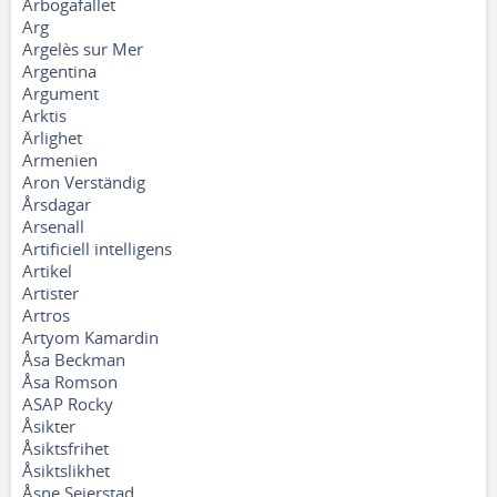
Arbogafallet
Arg
Argelès sur Mer
Argentina
Argument
Arktis
Ärlighet
Armenien
Aron Verständig
Årsdagar
Arsenall
Artificiell intelligens
Artikel
Artister
Artros
Artyom Kamardin
Åsa Beckman
Åsa Romson
ASAP Rocky
Åsikter
Åsiktsfrihet
Åsiktslikhet
Åsne Seierstad