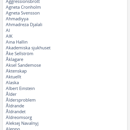
Aggressionsbrott
Agneta Cronholm
Agneta Svensson
Ahmadiyya
Ahmadreza Djalali
AI
AIK
Aina Hallin
Akademiska sjukhuset
Åke Sellström
Åklagare
Aksel Sandemose
Äktenskap
Aktuellt
Alaska
Albert Einstein
Ålder
Åldersproblem
Åldrande
Åldrandet
Äldreomsorg
Aleksej Navalnyj
Aleppo