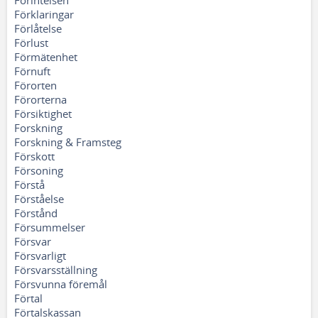
Förintelsen
Förklaringar
Förlåtelse
Förlust
Förmätenhet
Förnuft
Förorten
Förorterna
Försiktighet
Forskning
Forskning & Framsteg
Förskott
Försoning
Förstå
Förståelse
Förstånd
Försummelser
Försvar
Försvarligt
Försvarsställning
Försvunna föremål
Förtal
Förtalskassan