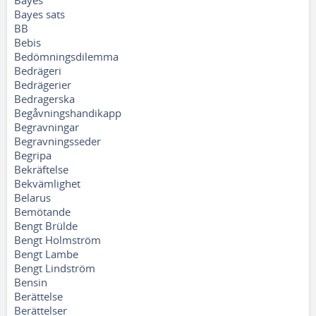
Bayes
Bayes sats
BB
Bebis
Bedömningsdilemma
Bedrägeri
Bedrägerier
Bedragerska
Begåvningshandikapp
Begravningar
Begravningsseder
Begripa
Bekräftelse
Bekvämlighet
Belarus
Bemötande
Bengt Brülde
Bengt Holmström
Bengt Lambe
Bengt Lindström
Bensin
Berättelse
Berättelser