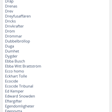
Dråp
Drenas
Drev
Dreyfusaffären
Dricks
Drivkrafter
Dröm
Drömmar
Dubbelbröllop
Duga
Dumhet
Dygder
Ebba Busch
Ebba Witt Brattström
Ecco homo
Eckhart Tolle
Ecocide
Ecocide Tribunal
Ed Kemper
Edward Snowden
Eftergifter
Egendomligheter
Egennytta