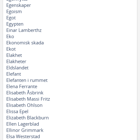
Egenskaper
Egoism
Egot
Egypten
Einar Lamberthz
Eko
Ekonomisk skada
Ekot
Elakhet
Elakheter
Eldslandet
Elefant
Elefanten i rummet
Elena Ferrante
Elisabeth Åsbrink
Elisabeth Massi Fritz
Elisabeth Ohlson
Elissa Epel
Elizabeth Blackburn
Ellen Lagerblad
Ellinor Grimmark
Elsa Westerstad