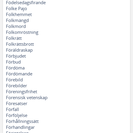
Födelsedagsfirande
Folke Pajo
Folkhemmet
Folkmängd
Folkmord
Folkomröstning
Folkrätt
Folkrättsbrott
Föräldraskap
Förbjudet
Förbud
Fördöma
Fördömande
Förebild
Förebilder
Föreningsfrihet
Forensisk vetenskap
Föresatser
Förfall
Förföljelse
Förhållningssätt
Förhandlingar