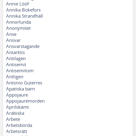
Annie Lööf
Annika Bokefors
Annika Strandhäll
Annorlunda
Anonymitet
Anse
Ansvar
Ansvarstagande
Antarktis
Antilagen
Antisemit
Antisemitism
Äntligen
Antonio Guterres
Apatiska barn
Appojaure
Appojauremorden
Aprilskämt
Arabiska
Arbete
Arbetsbörda
Arbetsrätt