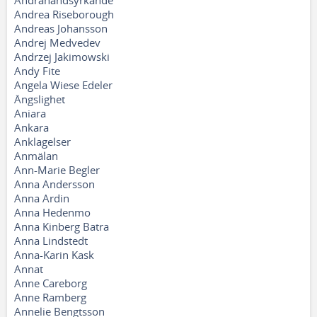
Andrahandsyrkande
Andrea Riseborough
Andreas Johansson
Andrej Medvedev
Andrzej Jakimowski
Andy Fite
Angela Wiese Edeler
Ängslighet
Aniara
Ankara
Anklagelser
Anmälan
Ann-Marie Begler
Anna Andersson
Anna Ardin
Anna Hedenmo
Anna Kinberg Batra
Anna Lindstedt
Anna-Karin Kask
Annat
Anne Careborg
Anne Ramberg
Annelie Bengtsson