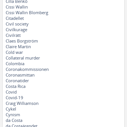
Cilla Benkö
Cissi Wallin
Cissi Wallin Blomberg
Citadellet
Civil society
Civilkurage
Civilrätt
Claes Borgström
Claire Martin
Cold war
Collateral murder
Colombia
Coronakommissionen
Coronasmittan
Coronatider
Costa Rica
Covid
Covid-19
Craig Williamson
Cykel
Cynism
da Costa
da Costaärendet