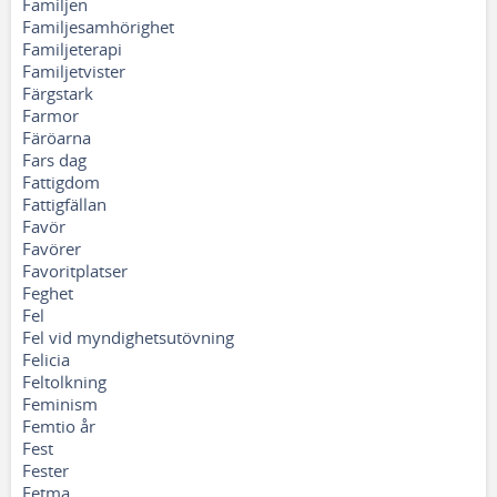
Familjen
Familjesamhörighet
Familjeterapi
Familjetvister
Färgstark
Farmor
Färöarna
Fars dag
Fattigdom
Fattigfällan
Favör
Favörer
Favoritplatser
Feghet
Fel
Fel vid myndighetsutövning
Felicia
Feltolkning
Feminism
Femtio år
Fest
Fester
Fetma