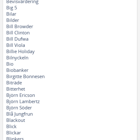
Bevisvärdering
Big 5
Bilar
Bilder
Bill Browder
Bill Clinton
Bill Dufwa
Bill Viola
Billie Holiday
Bilnyckeln
Bio
Biobanker
Birgitte Bonnesen
Biträde
Bitterhet
Björn Ericson
Björn Lambertz
Björn Söder
Blå Jungfrun
Blackout
Blick
Blickar
Blinkers