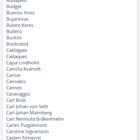
Budapest
Budget
Buenos Aires
Bujanovac
Bülent Keres
Bullerö
Burkini
Butiksdöd
Cablegate
Cadaques
Cajsa Lindholm
Camilla Kvartoft
Cancer
Cannabis
Cannes
Caravaggio
Carl Bildt
Carl Johan von Seth
Carl-Johan Malmberg
Carl.Reinhold Bråkenhielm
Carles Puigdemont
Caroline Ingvarsson
Casten Almqvist