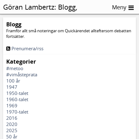
Göran Lambertz:
Blogg,
Meny
Beröringar
Blogg
Framför allt små noteringar om Quickärendet allteftersom debatten
fortsätter.
Prenumera/rss
Kategorier
#metoo
#vimåsteprata
100 år
1947
1950-talet
1960-talet
1969
1970-talet
2016
2020
2025
50 år