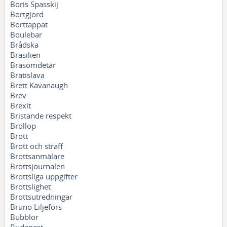
Boris Spasskij
Bortgjord
Borttappat
Boulebar
Brådska
Brasilien
Brasomdetär
Bratislava
Brett Kavanaugh
Brev
Brexit
Bristande respekt
Bröllop
Brott
Brott och straff
Brottsanmälare
Brottsjournalen
Brottsliga uppgifter
Brottslighet
Brottsutredningar
Bruno Liljefors
Bubblor