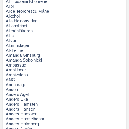
Ali Hosseini Khomenei
Alibi
Alice Teororescu Måne
Alkohol
Alla Helgons dag
Alliansfrihet
Allmänläkaren
Allra
Allvar
Alumnidagen
Alzheimer
Amanda Ginsburg
Amanda Sokolnicki
Ambassad
Ambitioner
Ambivalens
ANC
Anchorage
Anden
Anders Agell
Anders Eka
Anders Hamsten
Anders Hansen
Anders Hansson
Anders Hasselbohm
Anders Holmberg
Anders Nyrén