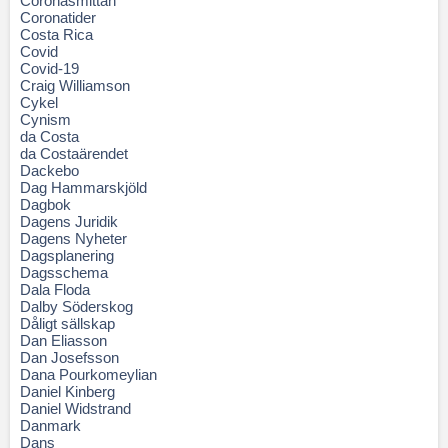
Coronasmittan
Coronatider
Costa Rica
Covid
Covid-19
Craig Williamson
Cykel
Cynism
da Costa
da Costaärendet
Dackebo
Dag Hammarskjöld
Dagbok
Dagens Juridik
Dagens Nyheter
Dagsplanering
Dagsschema
Dala Floda
Dalby Söderskog
Dåligt sällskap
Dan Eliasson
Dan Josefsson
Dana Pourkomeylian
Daniel Kinberg
Daniel Widstrand
Danmark
Dans