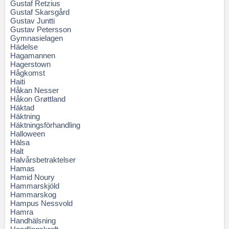
Gustaf Retzius
Gustaf Skarsgård
Gustav Juntti
Gustav Petersson
Gymnasielagen
Hädelse
Hagamannen
Hagerstown
Hågkomst
Haiti
Håkan Nesser
Håkon Grøttland
Häktad
Häktning
Häktningsförhandling
Halloween
Hälsa
Halt
Halvårsbetraktelser
Hamas
Hamid Noury
Hammarskjöld
Hammarskog
Hampus Nessvold
Hamra
Handhälsning