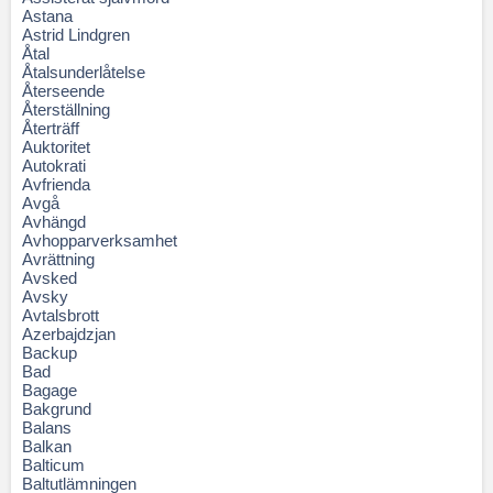
Astana
Astrid Lindgren
Åtal
Åtalsunderlåtelse
Återseende
Återställning
Återträff
Auktoritet
Autokrati
Avfrienda
Avgå
Avhängd
Avhopparverksamhet
Avrättning
Avsked
Avsky
Avtalsbrott
Azerbajdzjan
Backup
Bad
Bagage
Bakgrund
Balans
Balkan
Balticum
Baltutlämningen