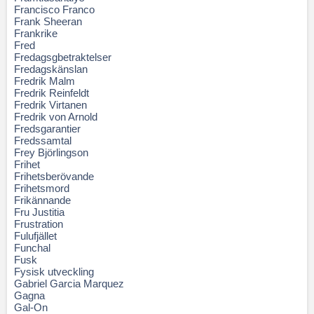
Francisco Franco
Frank Sheeran
Frankrike
Fred
Fredagsgbetraktelser
Fredagskänslan
Fredrik Malm
Fredrik Reinfeldt
Fredrik Virtanen
Fredrik von Arnold
Fredsgarantier
Fredssamtal
Frey Björlingson
Frihet
Frihetsberövande
Frihetsmord
Frikännande
Fru Justitia
Frustration
Fulufjället
Funchal
Fusk
Fysisk utveckling
Gabriel Garcia Marquez
Gagna
Gal-On