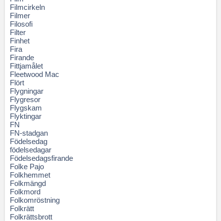
Filmcirkeln
Filmer
Filosofi
Filter
Finhet
Fira
Firande
Fittjamålet
Fleetwood Mac
Flört
Flygningar
Flygresor
Flygskam
Flyktingar
FN
FN-stadgan
Födelsedag
födelsedagar
Födelsedagsfirande
Folke Pajo
Folkhemmet
Folkmängd
Folkmord
Folkomröstning
Folkrätt
Folkrättsbrott