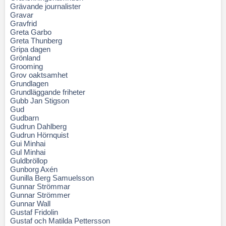
Grävande journalister
Gravar
Gravfrid
Greta Garbo
Greta Thunberg
Gripa dagen
Grönland
Grooming
Grov oaktsamhet
Grundlagen
Grundläggande friheter
Gubb Jan Stigson
Gud
Gudbarn
Gudrun Dahlberg
Gudrun Hörnquist
Gui Minhai
Gul Minhai
Guldbröllop
Gunborg Axén
Gunilla Berg Samuelsson
Gunnar Strömmar
Gunnar Strömmer
Gunnar Wall
Gustaf Fridolin
Gustaf och Matilda Pettersson