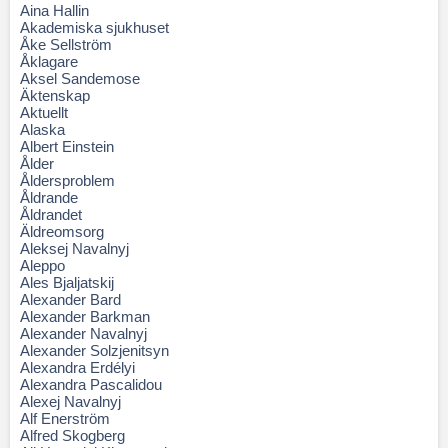
Aina Hallin
Akademiska sjukhuset
Åke Sellström
Åklagare
Aksel Sandemose
Äktenskap
Aktuellt
Alaska
Albert Einstein
Ålder
Åldersproblem
Åldrande
Åldrandet
Äldreomsorg
Aleksej Navalnyj
Aleppo
Ales Bjaljatskij
Alexander Bard
Alexander Barkman
Alexander Navalnyj
Alexander Solzjenitsyn
Alexandra Erdélyi
Alexandra Pascalidou
Alexej Navalnyj
Alf Enerström
Alfred Skogberg