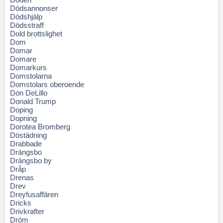
Dödsannonser
Dödshjälp
Dödsstraff
Dold brottslighet
Dom
Domar
Domare
Domarkurs
Domstolarna
Domstolars oberoende
Don DeLillo
Donald Trump
Doping
Dopning
Dorotea Bromberg
Döstädning
Drabbade
Drängsbo
Drängsbo by
Dråp
Drenas
Drev
Dreyfusaffären
Dricks
Drivkrafter
Dröm