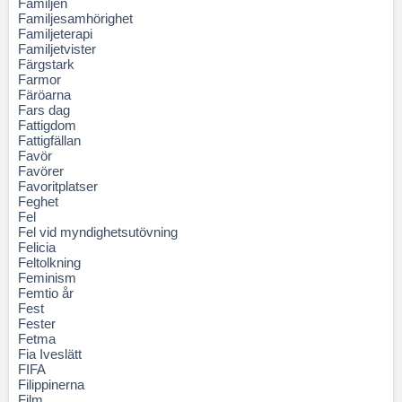
Familjen
Familjesamhörighet
Familjeterapi
Familjetvister
Färgstark
Farmor
Färöarna
Fars dag
Fattigdom
Fattigfällan
Favör
Favörer
Favoritplatser
Feghet
Fel
Fel vid myndighetsutövning
Felicia
Feltolkning
Feminism
Femtio år
Fest
Fester
Fetma
Fia Iveslätt
FIFA
Filippinerna
Film