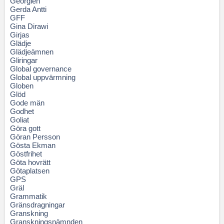
Georgien
Gerda Antti
GFF
Gina Dirawi
Girjas
Glädje
Glädjeämnen
Gliringar
Global governance
Global uppvärmning
Globen
Glöd
Gode män
Godhet
Goliat
Göra gott
Göran Persson
Gösta Ekman
Göstfrihet
Göta hovrätt
Götaplatsen
GPS
Gräl
Grammatik
Gränsdragningar
Granskning
Granskningsnämnden