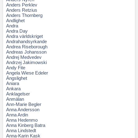
Anders Perklev
Anders Retzius
Anders Thornberg
Andlighet
Andra
Andra Day
Andra världskriget
Andrahandsyrkande
Andrea Riseborough
Andreas Johansson
Andrej Medvedev
Andrzej Jakimowski
Andy Fite
Angela Wiese Edeler
Ängslighet
Aniara
Ankara
Anklagelser
Anmälan
Ann-Marie Begler
Anna Andersson
Anna Ardin
Anna Hedenmo
Anna Kinberg Batra
Anna Lindstedt
Anna-Karin Kask