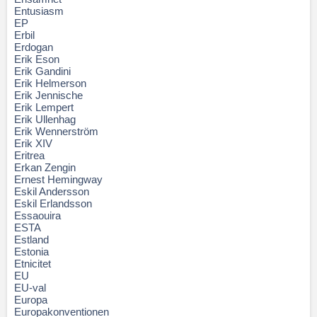
Entusiasm
EP
Erbil
Erdogan
Erik Eson
Erik Gandini
Erik Helmerson
Erik Jennische
Erik Lempert
Erik Ullenhag
Erik Wennerström
Erik XIV
Eritrea
Erkan Zengin
Ernest Hemingway
Eskil Andersson
Eskil Erlandsson
Essaouira
ESTA
Estland
Estonia
Etnicitet
EU
EU-val
Europa
Europakonventionen