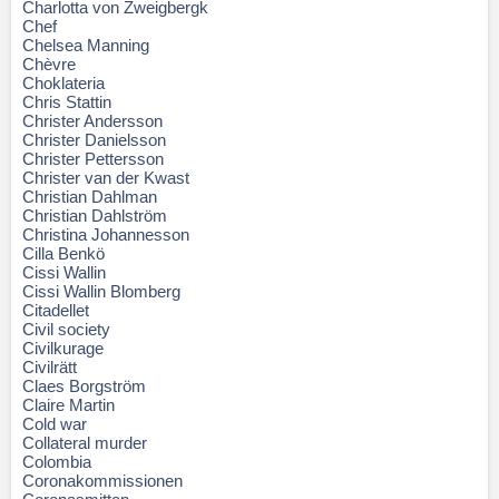
Charlotta von Zweigbergk
Chef
Chelsea Manning
Chèvre
Choklateria
Chris Stattin
Christer Andersson
Christer Danielsson
Christer Pettersson
Christer van der Kwast
Christian Dahlman
Christian Dahlström
Christina Johannesson
Cilla Benkö
Cissi Wallin
Cissi Wallin Blomberg
Citadellet
Civil society
Civilkurage
Civilrätt
Claes Borgström
Claire Martin
Cold war
Collateral murder
Colombia
Coronakommissionen