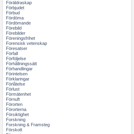
Föräldraskap
Förbjudet
Förbud
Fördöma
Fördömande
Förebild
Förebilder
Föreningsfrihet
Forensisk vetenskap
Föresatser
Förfall
Förföljelse
Förhållningssätt
Förhandlingar
Förintelsen
Förklaringar
Förlåtelse
Förlust
Förmätenhet
Förnuft
Förorten
Förorterna
Försiktighet
Forskning
Forskning & Framsteg
Förskott