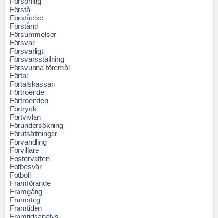
Försoning
Förstå
Förståelse
Förstånd
Försummelser
Försvar
Försvarligt
Försvarsställning
Försvunna föremål
Förtal
Förtalskassan
Förtroende
Förtroenden
Förtryck
Förtvivlan
Förundersökning
Förutsättningar
Förvandling
Förvillare
Fostervatten
Fotbesvär
Fotboll
Framförande
Framgång
Framsteg
Framtiden
Framtidsanalys