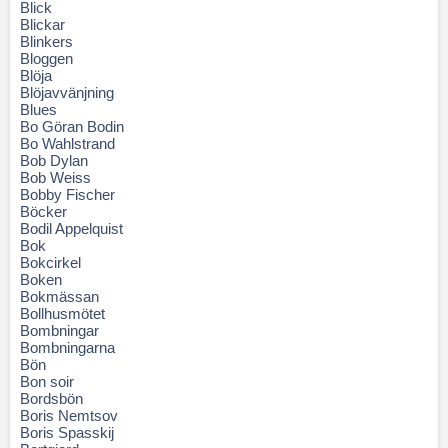
Blick
Blickar
Blinkers
Bloggen
Blöja
Blöjavvänjning
Blues
Bo Göran Bodin
Bo Wahlstrand
Bob Dylan
Bob Weiss
Bobby Fischer
Böcker
Bodil Appelquist
Bok
Bokcirkel
Boken
Bokmässan
Bollhusmötet
Bombningar
Bombningarna
Bön
Bon soir
Bordsbön
Boris Nemtsov
Boris Spasskij