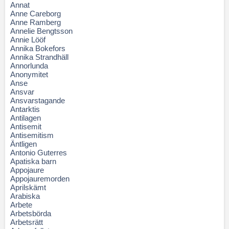
Annat
Anne Careborg
Anne Ramberg
Annelie Bengtsson
Annie Lööf
Annika Bokefors
Annika Strandhäll
Annorlunda
Anonymitet
Anse
Ansvar
Ansvarstagande
Antarktis
Antilagen
Antisemit
Antisemitism
Äntligen
Antonio Guterres
Apatiska barn
Appojaure
Appojauremorden
Aprilskämt
Arabiska
Arbete
Arbetsbörda
Arbetsrätt