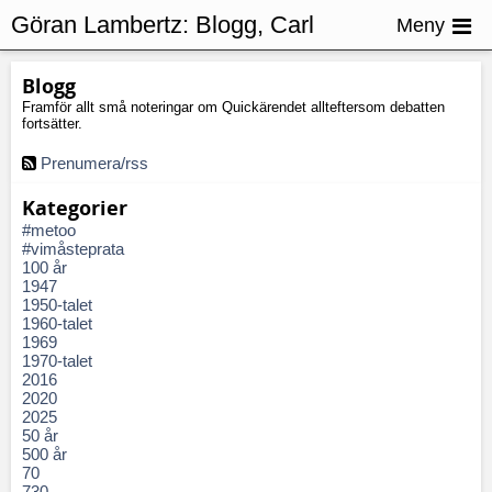
Göran Lambertz:
Blogg, Carl
Meny
Johan von Seth
Blogg
Framför allt små noteringar om Quickärendet allteftersom debatten
fortsätter.
Prenumera/rss
Kategorier
#metoo
#vimåsteprata
100 år
1947
1950-talet
1960-talet
1969
1970-talet
2016
2020
2025
50 år
500 år
70
730