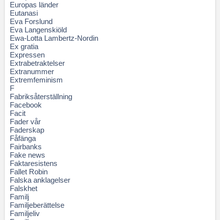
Europas länder
Eutanasi
Eva Forslund
Eva Langenskiöld
Ewa-Lotta Lambertz-Nordin
Ex gratia
Expressen
Extrabetraktelser
Extranummer
Extremfeminism
F
Fabriksåterställning
Facebook
Facit
Fader vår
Faderskap
Fåfänga
Fairbanks
Fake news
Faktaresistens
Fallet Robin
Falska anklagelser
Falskhet
Familj
Familjeberättelse
Familjeliv