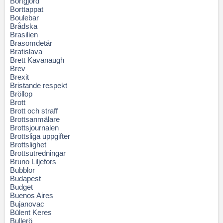
Bortgjord
Borttappat
Boulebar
Brådska
Brasilien
Brasomdetär
Bratislava
Brett Kavanaugh
Brev
Brexit
Bristande respekt
Bröllop
Brott
Brott och straff
Brottsanmälare
Brottsjournalen
Brottsliga uppgifter
Brottslighet
Brottsutredningar
Bruno Liljefors
Bubblor
Budapest
Budget
Buenos Aires
Bujanovac
Bülent Keres
Bullerö