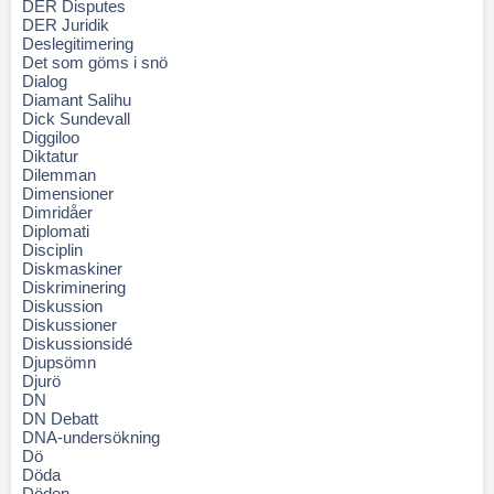
DER Disputes
DER Juridik
Deslegitimering
Det som göms i snö
Dialog
Diamant Salihu
Dick Sundevall
Diggiloo
Diktatur
Dilemman
Dimensioner
Dimridåer
Diplomati
Disciplin
Diskmaskiner
Diskriminering
Diskussion
Diskussioner
Diskussionsidé
Djupsömn
Djurö
DN
DN Debatt
DNA-undersökning
Dö
Döda
Döden