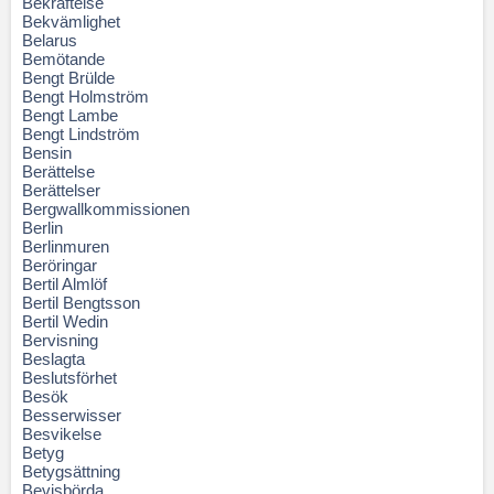
Bekräftelse
Bekvämlighet
Belarus
Bemötande
Bengt Brülde
Bengt Holmström
Bengt Lambe
Bengt Lindström
Bensin
Berättelse
Berättelser
Bergwallkommissionen
Berlin
Berlinmuren
Beröringar
Bertil Almlöf
Bertil Bengtsson
Bertil Wedin
Bervisning
Beslagta
Beslutsförhet
Besök
Besserwisser
Besvikelse
Betyg
Betygsättning
Bevisbörda