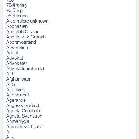
75-årsdag
90-åring
95-åringen
A complete unknown
Abchazien
Abdullah Öcalan
Abdulrazak Gurnah
Abortmotstånd
Absorption
Adept
Advokat
Advokater
Advokatsamfundet
ÅFF
Afghanistan
AFS
Afterlives
Aftonbladet
Agerande
Aggressionsbrott
Agneta Cronholm
Agneta Svensson
Ahmadiyya
Ahmadreza Djalali
AI
AIK