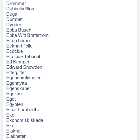
Drömmar
Dubbelbröllop
Duga
Dumhet
Dygder
Ebba Busch
Ebba Witt Brattström
Ecco homo
Eckhart Tolle
Ecocide
Ecocide Tribunal
Ed Kemper
Edward Snowden
Eftergifter
Egendomligheter
Egennytta
Egenskaper
Egoism
Egot
Egypten
Einar Lamberthz
Eko
Ekonomisk skada
Ekot
Elakhet
Elakheter