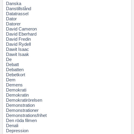
Danska
Danstillstånd
Datatrassel
Dator
Datorer
David Cameron
David Eberhard
David Fredin
David Rydell
Dawit Isaac
Dawit Isaak
De
Debatt
Debatten
Debetkort
Dem
Demens
Demokrati
Demokratin
Demokratirörelsen
Demonstration
Demonstrationer
Demonstrationsfrihet
Den röda filmen
Denali
Depression