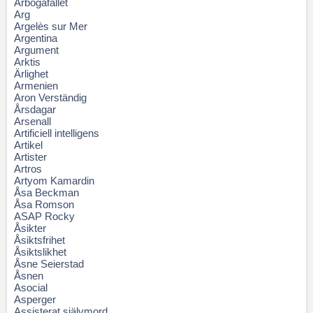
Arbogafallet
Arg
Argelès sur Mer
Argentina
Argument
Arktis
Ärlighet
Armenien
Aron Verständig
Årsdagar
Arsenall
Artificiell intelligens
Artikel
Artister
Artros
Artyom Kamardin
Åsa Beckman
Åsa Romson
ASAP Rocky
Åsikter
Åsiktsfrihet
Åsiktslikhet
Åsne Seierstad
Åsnen
Asocial
Asperger
Assisterat självmord