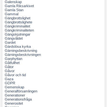
Galenskap
Gamla Riksarkivet
Gamla Stan
Gammal
Gängbrottslighet
Gängbrottslighete
Gängkriminalitet
Gängkriminaliteten
Gängskjutningar
Gängvåldet
Gardet
Gärdslösa kyrka
Gärningsbeskrivning
Gärningsbeskrivningen
Garphyttan
Gåtfullhet
Gåtor
Gåvor
Gåvor och tid
Gaza
GDPR
Gemenskap
Generalförsamlingen
Generationer
Generationsfråga
Generositet