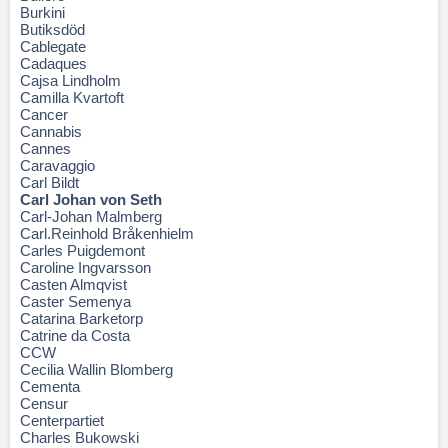
Burkini
Butiksdöd
Cablegate
Cadaques
Cajsa Lindholm
Camilla Kvartoft
Cancer
Cannabis
Cannes
Caravaggio
Carl Bildt
Carl Johan von Seth
Carl-Johan Malmberg
Carl.Reinhold Bråkenhielm
Carles Puigdemont
Caroline Ingvarsson
Casten Almqvist
Caster Semenya
Catarina Barketorp
Catrine da Costa
CCW
Cecilia Wallin Blomberg
Cementa
Censur
Centerpartiet
Charles Bukowski