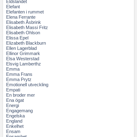
Eldslandet
Elefant
Elefanten i rummet
Elena Ferrante
Elisabeth Åsbrink
Elisabeth Massi Fritz
Elisabeth Ohlson
Elissa Epel
Elizabeth Blackburn
Ellen Lagerblad
Ellinor Grimmark
Elsa Westerstad
Elsvig Lamberthz
Emma
Emma Frans
Emma Prytz
Emotionell utveckling
Empati
En broder mer
Ena ögat
Energi
Engagemang
Engelska
England
Enkelhet
Ensam
Ensamhet