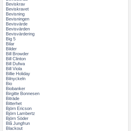
Beviskrav
Beviskravet
Bevisning
Bevisningen
Bevisvärde
Bevisvärden
Bevisvärdering
Big 5
Bilar
Bilder
Bill Browder
Bill Clinton
Bill Dufwa
Bill Viola
Billie Holiday
Bilnyckeln
Bio
Biobanker
Birgitte Bonnesen
Biträde
Bitterhet
Björn Ericson
Björn Lambertz
Björn Söder
Blå Jungfrun
Blackout