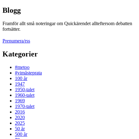
Blogg
Framför allt små noteringar om Quickärendet allteftersom debatten
fortsätter.
Prenumera/rss
Kategorier
#metoo
#vimåsteprata
100 år
1947
1950-talet
1960-talet
1969
1970-talet
2016
2020
2025
50 år
500 år