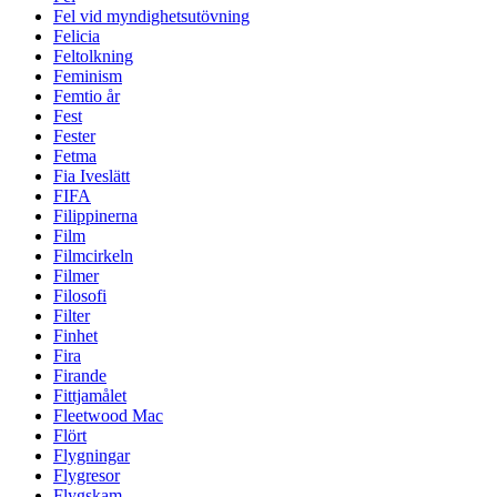
Fel vid myndighetsutövning
Felicia
Feltolkning
Feminism
Femtio år
Fest
Fester
Fetma
Fia Iveslätt
FIFA
Filippinerna
Film
Filmcirkeln
Filmer
Filosofi
Filter
Finhet
Fira
Firande
Fittjamålet
Fleetwood Mac
Flört
Flygningar
Flygresor
Flygskam