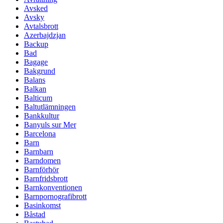
Avsked
Avsky
Avtalsbrott
Azerbajdzjan
Backup
Bad
Bagage
Bakgrund
Balans
Balkan
Balticum
Baltutlämningen
Bankkultur
Banyuls sur Mer
Barcelona
Barn
Barnbarn
Barndomen
Barnförhör
Barnfridsbrott
Barnkonventionen
Barnpornografibrott
Basinkomst
Båstad