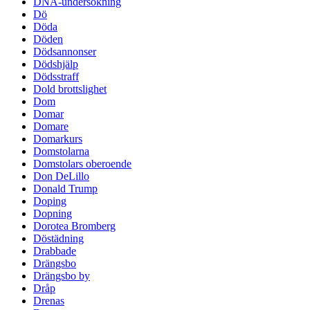
DNA-undersökning
Dö
Döda
Döden
Dödsannonser
Dödshjälp
Dödsstraff
Dold brottslighet
Dom
Domar
Domare
Domarkurs
Domstolarna
Domstolars oberoende
Don DeLillo
Donald Trump
Doping
Dopning
Dorotea Bromberg
Döstädning
Drabbade
Drängsbo
Drängsbo by
Dråp
Drenas