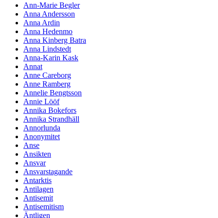
Ann-Marie Begler
Anna Andersson
Anna Ardin
Anna Hedenmo
Anna Kinberg Batra
Anna Lindstedt
Anna-Karin Kask
Annat
Anne Careborg
Anne Ramberg
Annelie Bengtsson
Annie Lööf
Annika Bokefors
Annika Strandhäll
Annorlunda
Anonymitet
Anse
Ansikten
Ansvar
Ansvarstagande
Antarktis
Antilagen
Antisemit
Antisemitism
Äntligen