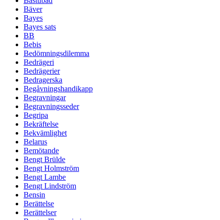
Bastubad
Bäver
Bayes
Bayes sats
BB
Bebis
Bedömningsdilemma
Bedrägeri
Bedrägerier
Bedragerska
Begåvningshandikapp
Begravningar
Begravningsseder
Begripa
Bekräftelse
Bekvämlighet
Belarus
Bemötande
Bengt Brülde
Bengt Holmström
Bengt Lambe
Bengt Lindström
Bensin
Berättelse
Berättelser