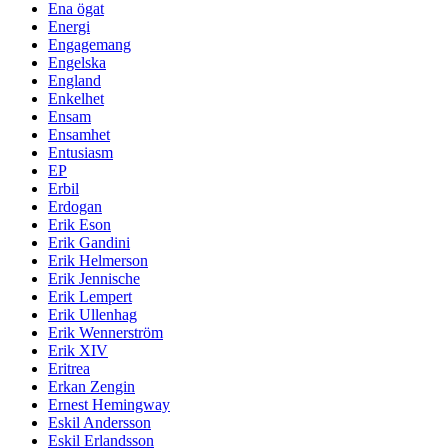
Ena ögat
Energi
Engagemang
Engelska
England
Enkelhet
Ensam
Ensamhet
Entusiasm
EP
Erbil
Erdogan
Erik Eson
Erik Gandini
Erik Helmerson
Erik Jennische
Erik Lempert
Erik Ullenhag
Erik Wennerström
Erik XIV
Eritrea
Erkan Zengin
Ernest Hemingway
Eskil Andersson
Eskil Erlandsson