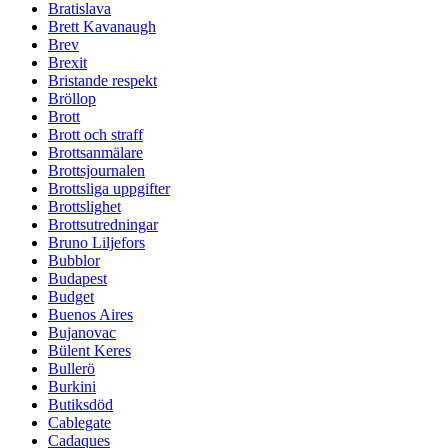
Bratislava
Brett Kavanaugh
Brev
Brexit
Bristande respekt
Bröllop
Brott
Brott och straff
Brottsanmälare
Brottsjournalen
Brottsliga uppgifter
Brottslighet
Brottsutredningar
Bruno Liljefors
Bubblor
Budapest
Budget
Buenos Aires
Bujanovac
Bülent Keres
Bullerö
Burkini
Butiksdöd
Cablegate
Cadaques