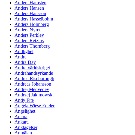
Anders Hamsten
Anders Hansen
Anders Hansson
Anders Hasselbohm
Anders Holmberg
Anders Nyrén
Anders Perklev
Anders Retzius
Anders Thornberg
Andlighet
Andra
Andra Day
Andra världskriget
Andrahandsyrkande
Andrea Riseborough
Andreas Johansson
Andrej Medvedev
Andrzej Jakimowski
Andy Fite
Angela Wiese Edeler
Ängslighet
Aniara
Ankara
Anklagelser
Anmälan