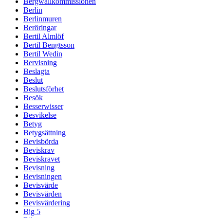
Bergwallkommissionen
Berlin
Berlinmuren
Beröringar
Bertil Almlöf
Bertil Bengtsson
Bertil Wedin
Bervisning
Beslagta
Beslut
Beslutsförhet
Besök
Besserwisser
Besvikelse
Betyg
Betygsättning
Bevisbörda
Beviskrav
Beviskravet
Bevisning
Bevisningen
Bevisvärde
Bevisvärden
Bevisvärdering
Big 5