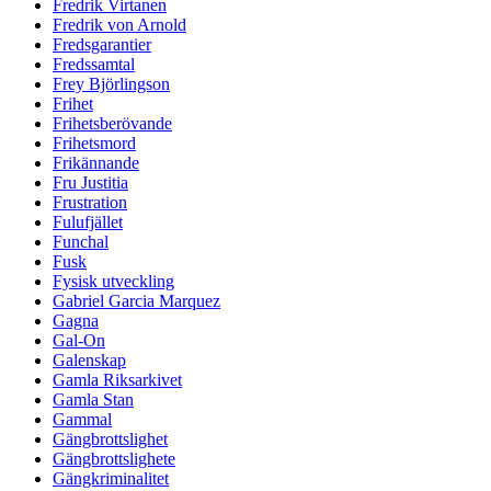
Fredrik Virtanen
Fredrik von Arnold
Fredsgarantier
Fredssamtal
Frey Björlingson
Frihet
Frihetsberövande
Frihetsmord
Frikännande
Fru Justitia
Frustration
Fulufjället
Funchal
Fusk
Fysisk utveckling
Gabriel Garcia Marquez
Gagna
Gal-On
Galenskap
Gamla Riksarkivet
Gamla Stan
Gammal
Gängbrottslighet
Gängbrottslighete
Gängkriminalitet