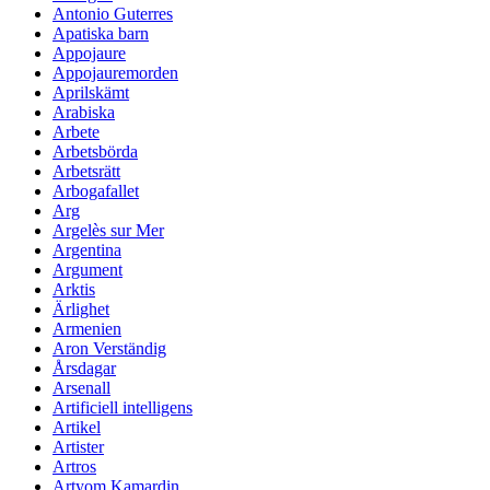
Antonio Guterres
Apatiska barn
Appojaure
Appojauremorden
Aprilskämt
Arabiska
Arbete
Arbetsbörda
Arbetsrätt
Arbogafallet
Arg
Argelès sur Mer
Argentina
Argument
Arktis
Ärlighet
Armenien
Aron Verständig
Årsdagar
Arsenall
Artificiell intelligens
Artikel
Artister
Artros
Artyom Kamardin