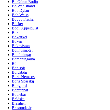
Bo Göran Bodin
Bo Wahlstrand
Bob Dylan
Bob Weiss
Bobby Fischer
Böcker
Bodil Appelquist
Bok
Bokcirkel
Boken
Bokmässan
Bollhusmötet
Bombningar
Bombningarna
Bön
Bon soir
Bordsbön
Boris Nemtsov
Boris Spasskij
Bortgjord
Borttappat
Boulebar
Brådska
Brasilien
Brasomdetär