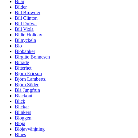
Bilar
Bilder
Bill Browder
Bill Clinton
Bill Dufwa
Bill Viola
Billie Holiday
Bilnyckeln
Bio
Biobanker
Birgitte Bonnesen
Biträde
Bitterhet
Björn Ericson
Björn Lambertz
Björn Söder
Blå Jungfrun
Blackout
Blick
Blickar
Blinkers
Bloggen
Blöja
Blöjavvänjning
Blues