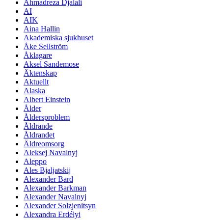
Ahmadreza Djalali
AI
AIK
Aina Hallin
Akademiska sjukhuset
Åke Sellström
Åklagare
Aksel Sandemose
Äktenskap
Aktuellt
Alaska
Albert Einstein
Ålder
Åldersproblem
Åldrande
Åldrandet
Äldreomsorg
Aleksej Navalnyj
Aleppo
Ales Bjaljatskij
Alexander Bard
Alexander Barkman
Alexander Navalnyj
Alexander Solzjenitsyn
Alexandra Erdélyi