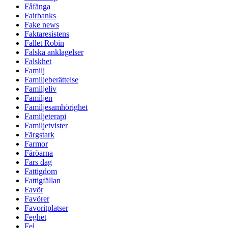
Fåfänga
Fairbanks
Fake news
Faktaresistens
Fallet Robin
Falska anklagelser
Falskhet
Familj
Familjeberättelse
Familjeliv
Familjen
Familjesamhörighet
Familjeterapi
Familjetvister
Färgstark
Farmor
Färöarna
Fars dag
Fattigdom
Fattigfällan
Favör
Favörer
Favoritplatser
Feghet
Fel