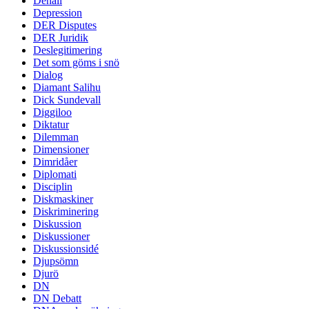
Denali
Depression
DER Disputes
DER Juridik
Deslegitimering
Det som göms i snö
Dialog
Diamant Salihu
Dick Sundevall
Diggiloo
Diktatur
Dilemman
Dimensioner
Dimridåer
Diplomati
Disciplin
Diskmaskiner
Diskriminering
Diskussion
Diskussioner
Diskussionsidé
Djupsömn
Djurö
DN
DN Debatt