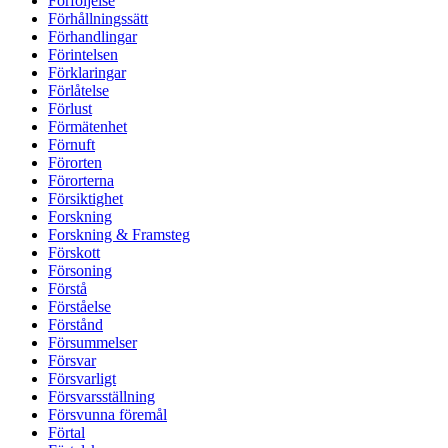
Förföljelse
Förhållningssätt
Förhandlingar
Förintelsen
Förklaringar
Förlåtelse
Förlust
Förmätenhet
Förnuft
Förorten
Förorterna
Försiktighet
Forskning
Forskning & Framsteg
Förskott
Försoning
Förstå
Förståelse
Förstånd
Försummelser
Försvar
Försvarligt
Försvarsställning
Försvunna föremål
Förtal