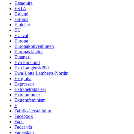
Essaouira
ESTA
Estland
Estonia
Etnicitet
EU
EU-val
Europa
Europakonventionen
Europas länder
Eutanasi
Eva Forslund
Eva Langenskiöld
Ewa-Lotta Lambertz-Nordin
Ex gratia
Expressen
Extrabetraktelser
Extranummer
Extremfeminism
F
Fabriksåterställning
Facebook
Facit
Fader vår
Faderskap