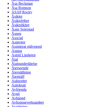
Åsa Beckman
Åsa Romson
ASAP Rocky
Åsikter
Åsiktsfrihet
Åsiktslikhet
Åsne Seierstad
Åsnen
Asocial
Asperger
Assisterat självmord
Astana
Astrid Lindgren
Åtal
Åtalsunderlåtelse
Återseende
Återställning
Återträff
Auktoritet
Autokrati
Avfrienda
Avgå
Avhängd
Avhopparverksamhet
Avrättning