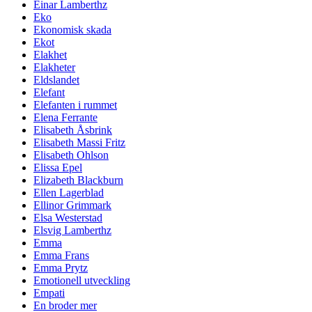
Einar Lamberthz
Eko
Ekonomisk skada
Ekot
Elakhet
Elakheter
Eldslandet
Elefant
Elefanten i rummet
Elena Ferrante
Elisabeth Åsbrink
Elisabeth Massi Fritz
Elisabeth Ohlson
Elissa Epel
Elizabeth Blackburn
Ellen Lagerblad
Ellinor Grimmark
Elsa Westerstad
Elsvig Lamberthz
Emma
Emma Frans
Emma Prytz
Emotionell utveckling
Empati
En broder mer