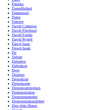
Danska
Danstillstånd
Datatrassel
Dator
Datorer
David Cameron
David Eberhard
David Fredin
David Rydell
Dawit Isaac
Dawit Isaak
De
Debatt
Debatten
Debetkort
Dem
Demens
Demokrati
Demokratin
Demokratirörelsen
Demonstration
Demonstrationer
Demonstrationsfrihet
Den röda filmen