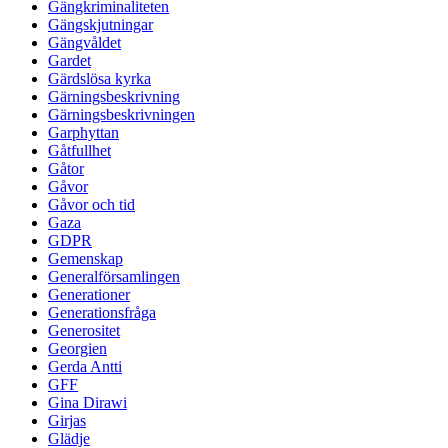
Gängkriminaliteten
Gängskjutningar
Gängvåldet
Gardet
Gärdslösa kyrka
Gärningsbeskrivning
Gärningsbeskrivningen
Garphyttan
Gåtfullhet
Gåtor
Gåvor
Gåvor och tid
Gaza
GDPR
Gemenskap
Generalförsamlingen
Generationer
Generationsfråga
Generositet
Georgien
Gerda Antti
GFF
Gina Dirawi
Girjas
Glädje