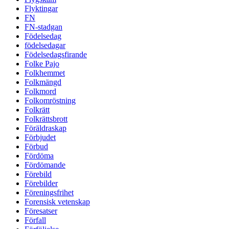
Flyktingar
FN
FN-stadgan
Födelsedag
födelsedagar
Födelsedagsfirande
Folke Pajo
Folkhemmet
Folkmängd
Folkmord
Folkomröstning
Folkrätt
Folkrättsbrott
Föräldraskap
Förbjudet
Förbud
Fördöma
Fördömande
Förebild
Förebilder
Föreningsfrihet
Forensisk vetenskap
Föresatser
Förfall