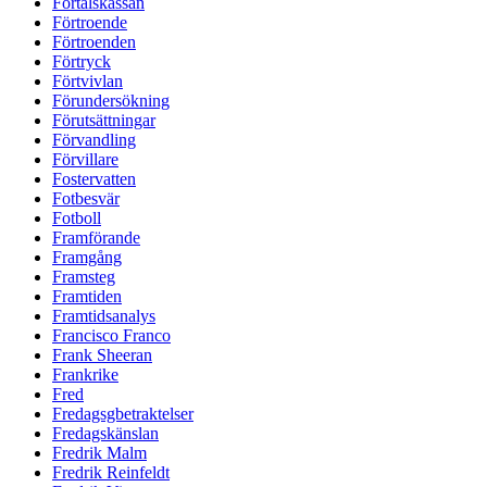
Förtalskassan
Förtroende
Förtroenden
Förtryck
Förtvivlan
Förundersökning
Förutsättningar
Förvandling
Förvillare
Fostervatten
Fotbesvär
Fotboll
Framförande
Framgång
Framsteg
Framtiden
Framtidsanalys
Francisco Franco
Frank Sheeran
Frankrike
Fred
Fredagsgbetraktelser
Fredagskänslan
Fredrik Malm
Fredrik Reinfeldt