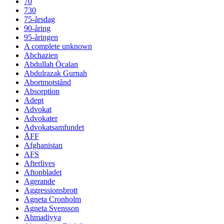
70
730
75-årsdag
90-åring
95-åringen
A complete unknown
Abchazien
Abdullah Öcalan
Abdulrazak Gurnah
Abortmotstånd
Absorption
Adept
Advokat
Advokater
Advokatsamfundet
ÅFF
Afghanistan
AFS
Afterlives
Aftonbladet
Agerande
Aggressionsbrott
Agneta Cronholm
Agneta Svensson
Ahmadiyya