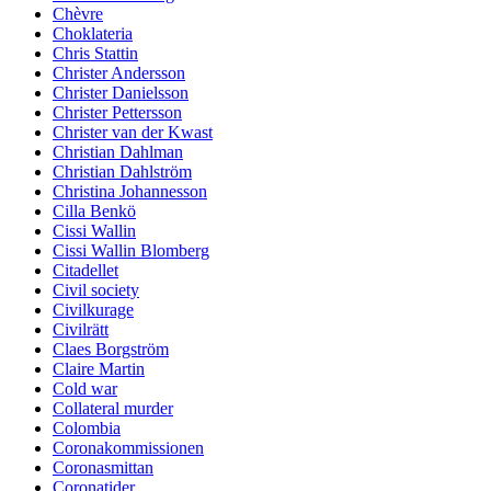
Chèvre
Choklateria
Chris Stattin
Christer Andersson
Christer Danielsson
Christer Pettersson
Christer van der Kwast
Christian Dahlman
Christian Dahlström
Christina Johannesson
Cilla Benkö
Cissi Wallin
Cissi Wallin Blomberg
Citadellet
Civil society
Civilkurage
Civilrätt
Claes Borgström
Claire Martin
Cold war
Collateral murder
Colombia
Coronakommissionen
Coronasmittan
Coronatider