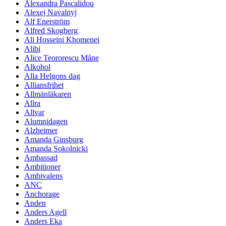
Alexandra Pascalidou
Alexej Navalnyj
Alf Enerström
Alfred Skogberg
Ali Hosseini Khomenei
Alibi
Alice Teororescu Måne
Alkohol
Alla Helgons dag
Alliansfrihet
Allmänläkaren
Allra
Allvar
Alumnidagen
Alzheimer
Amanda Ginsburg
Amanda Sokolnicki
Ambassad
Ambitioner
Ambivalens
ANC
Anchorage
Anden
Anders Agell
Anders Eka