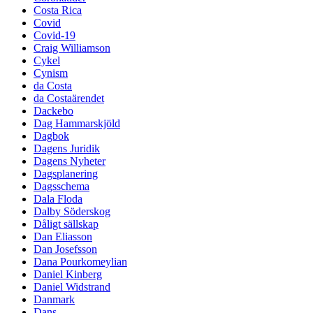
Costa Rica
Covid
Covid-19
Craig Williamson
Cykel
Cynism
da Costa
da Costaärendet
Dackebo
Dag Hammarskjöld
Dagbok
Dagens Juridik
Dagens Nyheter
Dagsplanering
Dagsschema
Dala Floda
Dalby Söderskog
Dåligt sällskap
Dan Eliasson
Dan Josefsson
Dana Pourkomeylian
Daniel Kinberg
Daniel Widstrand
Danmark
Dans