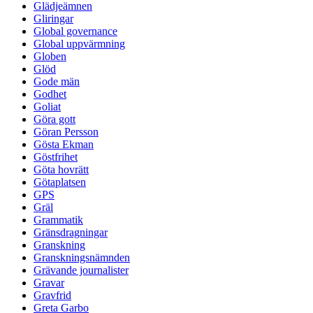
Glädjeämnen
Gliringar
Global governance
Global uppvärmning
Globen
Glöd
Gode män
Godhet
Goliat
Göra gott
Göran Persson
Gösta Ekman
Göstfrihet
Göta hovrätt
Götaplatsen
GPS
Gräl
Grammatik
Gränsdragningar
Granskning
Granskningsnämnden
Grävande journalister
Gravar
Gravfrid
Greta Garbo