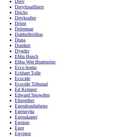
Drev
Dreyfusaffären
Dricks
Drivkrafter
Dröm
Drömmar
Dubbelbröllop
Duga
Dumhet
Dygder
Ebba Busch
Ebba Witt Brattström
Ecco homo
Eckhart Tolle
Ecocide
Ecocide Tribunal
Ed Kemper
Edward Snowden
Eftergifter
Egendomligheter
Egennytta
Egenskaper
Egoism
Egot
Egypten