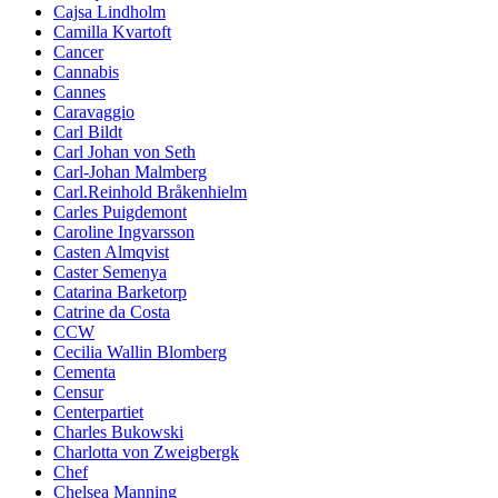
Cajsa Lindholm
Camilla Kvartoft
Cancer
Cannabis
Cannes
Caravaggio
Carl Bildt
Carl Johan von Seth
Carl-Johan Malmberg
Carl.Reinhold Bråkenhielm
Carles Puigdemont
Caroline Ingvarsson
Casten Almqvist
Caster Semenya
Catarina Barketorp
Catrine da Costa
CCW
Cecilia Wallin Blomberg
Cementa
Censur
Centerpartiet
Charles Bukowski
Charlotta von Zweigbergk
Chef
Chelsea Manning