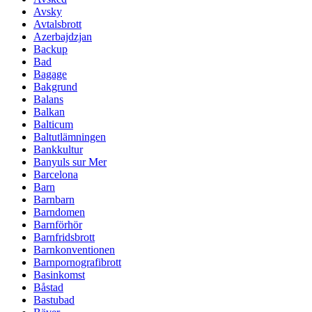
Avsky
Avtalsbrott
Azerbajdzjan
Backup
Bad
Bagage
Bakgrund
Balans
Balkan
Balticum
Baltutlämningen
Bankkultur
Banyuls sur Mer
Barcelona
Barn
Barnbarn
Barndomen
Barnförhör
Barnfridsbrott
Barnkonventionen
Barnpornografibrott
Basinkomst
Båstad
Bastubad