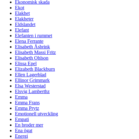
Ekonomisk skada
Ekot
Elakhet
Elakheter
Eldslandet
Elefant
Elefanten i rummet
Elena Ferrante
Elisabeth Åsbrink
Elisabeth Massi Fritz
Elisabeth Ohlson
Elissa Epel
Elizabeth Blackburn
Ellen Lagerblad
Ellinor Grimmark
Elsa Westerstad
Elsvig Lamberthz
Emma
Emma Frans
Emma Prytz
Emotionell utveckling
Empati
En broder mer
Ena ögat
Energi