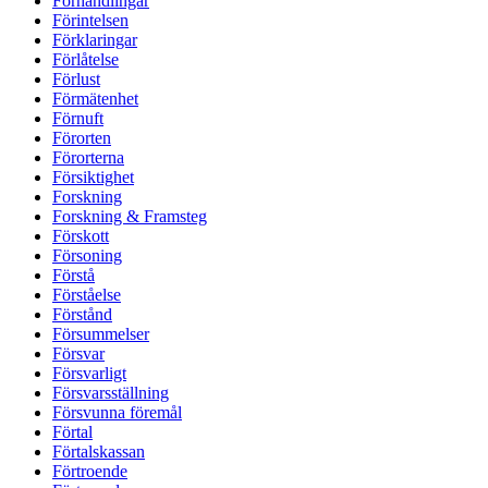
Förhandlingar
Förintelsen
Förklaringar
Förlåtelse
Förlust
Förmätenhet
Förnuft
Förorten
Förorterna
Försiktighet
Forskning
Forskning & Framsteg
Förskott
Försoning
Förstå
Förståelse
Förstånd
Försummelser
Försvar
Försvarligt
Försvarsställning
Försvunna föremål
Förtal
Förtalskassan
Förtroende