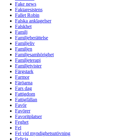
Fake news
Faktaresistens
Fallet Robin
Falska anklagelser
Falskhet
Familj
Familjeberättelse
Familjeliv
Familjen
Familjesamhörighet
Familjeterapi
Familjetvister
Färgstark
Farmor
Färöarna
Fars dag
Fattigdom
Fattigfällan
Favör
Favörer
Favoritplatser
Feghet
Fel
Fel vid myndighetsutövning
Felicia