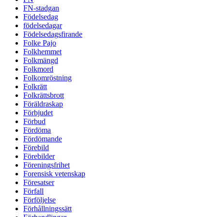
FN-stadgan
Födelsedag
födelsedagar
Födelsedagsfirande
Folke Pajo
Folkhemmet
Folkmängd
Folkmord
Folkomröstning
Folkrätt
Folkrättsbrott
Föräldraskap
Förbjudet
Förbud
Fördöma
Fördömande
Förebild
Förebilder
Föreningsfrihet
Forensisk vetenskap
Föresatser
Förfall
Förföljelse
Förhållningssätt