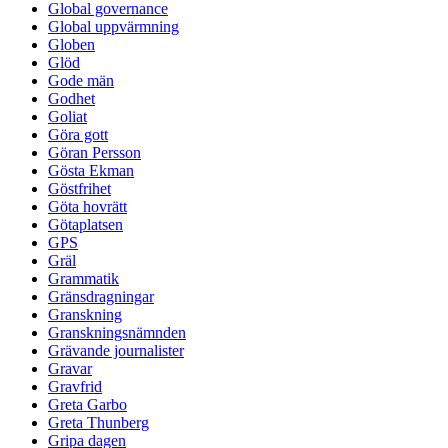
Global governance
Global uppvärmning
Globen
Glöd
Gode män
Godhet
Goliat
Göra gott
Göran Persson
Gösta Ekman
Göstfrihet
Göta hovrätt
Götaplatsen
GPS
Gräl
Grammatik
Gränsdragningar
Granskning
Granskningsnämnden
Grävande journalister
Gravar
Gravfrid
Greta Garbo
Greta Thunberg
Gripa dagen