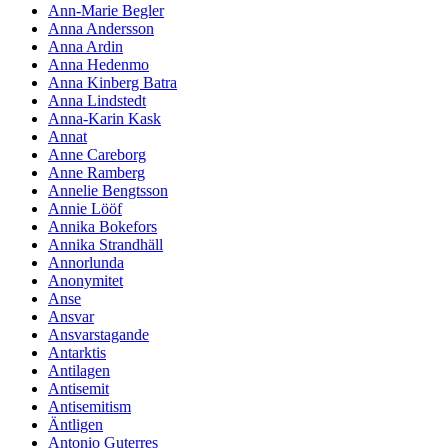
Ann-Marie Begler
Anna Andersson
Anna Ardin
Anna Hedenmo
Anna Kinberg Batra
Anna Lindstedt
Anna-Karin Kask
Annat
Anne Careborg
Anne Ramberg
Annelie Bengtsson
Annie Lööf
Annika Bokefors
Annika Strandhäll
Annorlunda
Anonymitet
Anse
Ansvar
Ansvarstagande
Antarktis
Antilagen
Antisemit
Antisemitism
Äntligen
Antonio Guterres