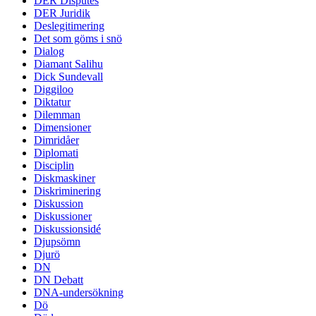
DER Disputes
DER Juridik
Deslegitimering
Det som göms i snö
Dialog
Diamant Salihu
Dick Sundevall
Diggiloo
Diktatur
Dilemman
Dimensioner
Dimridåer
Diplomati
Disciplin
Diskmaskiner
Diskriminering
Diskussion
Diskussioner
Diskussionsidé
Djupsömn
Djurö
DN
DN Debatt
DNA-undersökning
Dö