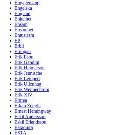
Engagemang
Engelska
England
Enkelhet
Ensam
Ensamhet
Entusiasm
EP
Erbil
Erdogan
Erik Eson
Erik Gandini
Erik Helmerson
Erik Jennische
Erik Lempert
Erik Ullenhag
Erik Wennerström
Erik XIV
Eritrea
Erkan Zengin
Ernest Hemingway
Eskil Andersson
Eskil Erlandsson
Essaouira
ESTA