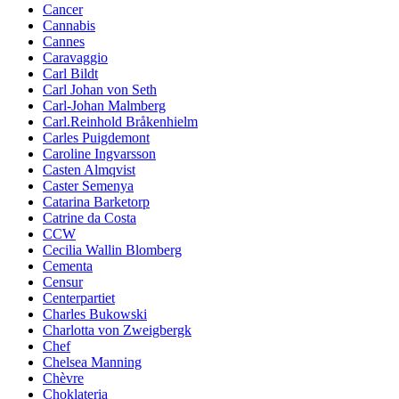
Cancer
Cannabis
Cannes
Caravaggio
Carl Bildt
Carl Johan von Seth
Carl-Johan Malmberg
Carl.Reinhold Bråkenhielm
Carles Puigdemont
Caroline Ingvarsson
Casten Almqvist
Caster Semenya
Catarina Barketorp
Catrine da Costa
CCW
Cecilia Wallin Blomberg
Cementa
Censur
Centerpartiet
Charles Bukowski
Charlotta von Zweigbergk
Chef
Chelsea Manning
Chèvre
Choklateria