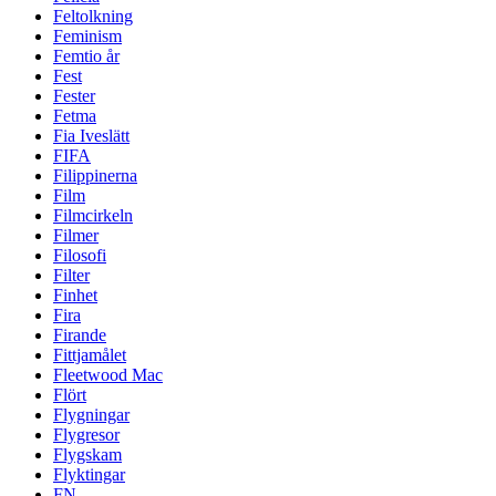
Feltolkning
Feminism
Femtio år
Fest
Fester
Fetma
Fia Iveslätt
FIFA
Filippinerna
Film
Filmcirkeln
Filmer
Filosofi
Filter
Finhet
Fira
Firande
Fittjamålet
Fleetwood Mac
Flört
Flygningar
Flygresor
Flygskam
Flyktingar
FN