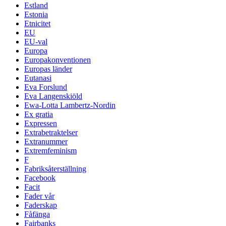
Estland
Estonia
Etnicitet
EU
EU-val
Europa
Europakonventionen
Europas länder
Eutanasi
Eva Forslund
Eva Langenskiöld
Ewa-Lotta Lambertz-Nordin
Ex gratia
Expressen
Extrabetraktelser
Extranummer
Extremfeminism
F
Fabriksåterställning
Facebook
Facit
Fader vår
Faderskap
Fåfänga
Fairbanks