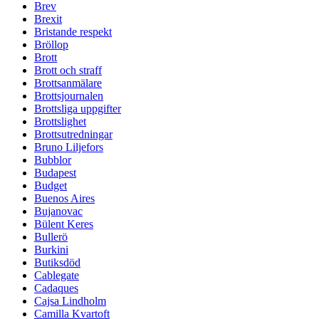
Brev
Brexit
Bristande respekt
Bröllop
Brott
Brott och straff
Brottsanmälare
Brottsjournalen
Brottsliga uppgifter
Brottslighet
Brottsutredningar
Bruno Liljefors
Bubblor
Budapest
Budget
Buenos Aires
Bujanovac
Bülent Keres
Bullerö
Burkini
Butiksdöd
Cablegate
Cadaques
Cajsa Lindholm
Camilla Kvartoft