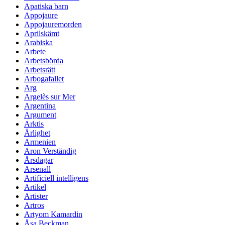
Apatiska barn
Appojaure
Appojauremorden
Aprilskämt
Arabiska
Arbete
Arbetsbörda
Arbetsrätt
Arbogafallet
Arg
Argelès sur Mer
Argentina
Argument
Arktis
Ärlighet
Armenien
Aron Verständig
Årsdagar
Arsenall
Artificiell intelligens
Artikel
Artister
Artros
Artyom Kamardin
Åsa Beckman