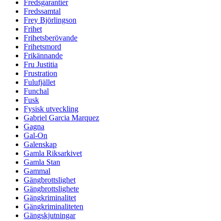
Fredsgarantier
Fredssamtal
Frey Björlingson
Frihet
Frihetsberövande
Frihetsmord
Frikännande
Fru Justitia
Frustration
Fulufjället
Funchal
Fusk
Fysisk utveckling
Gabriel Garcia Marquez
Gagna
Gal-On
Galenskap
Gamla Riksarkivet
Gamla Stan
Gammal
Gängbrottslighet
Gängbrottslighete
Gängkriminalitet
Gängkriminaliteten
Gängskjutningar