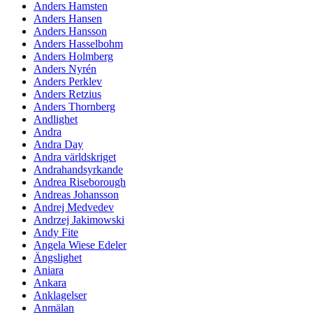
Anders Hamsten
Anders Hansen
Anders Hansson
Anders Hasselbohm
Anders Holmberg
Anders Nyrén
Anders Perklev
Anders Retzius
Anders Thornberg
Andlighet
Andra
Andra Day
Andra världskriget
Andrahandsyrkande
Andrea Riseborough
Andreas Johansson
Andrej Medvedev
Andrzej Jakimowski
Andy Fite
Angela Wiese Edeler
Ängslighet
Aniara
Ankara
Anklagelser
Anmälan