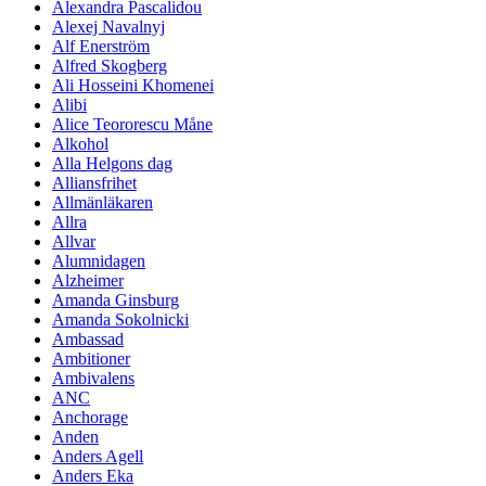
Alexandra Pascalidou
Alexej Navalnyj
Alf Enerström
Alfred Skogberg
Ali Hosseini Khomenei
Alibi
Alice Teororescu Måne
Alkohol
Alla Helgons dag
Alliansfrihet
Allmänläkaren
Allra
Allvar
Alumnidagen
Alzheimer
Amanda Ginsburg
Amanda Sokolnicki
Ambassad
Ambitioner
Ambivalens
ANC
Anchorage
Anden
Anders Agell
Anders Eka