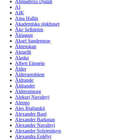
Ahmadreza Djalali
AI
AIK
Aina Hallin
Akademiska sjukhuset
Åke Sellström
Åklagare
Aksel Sandemose
Äktenskap
Aktuellt
Alaska
Albert Einstein
Ålder
Åldersproblem
Åldrande
Åldrandet
Äldreomsorg
Aleksej Navalnyj
Aleppo
Ales Bjaljatskij
Alexander Bard
Alexander Barkman
Alexander Navalnyj
Alexander Solzjenitsyn
Alexandra Erdélyi