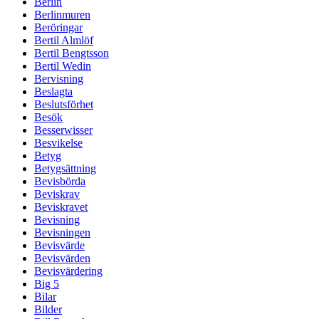
Berlin
Berlinmuren
Beröringar
Bertil Almlöf
Bertil Bengtsson
Bertil Wedin
Bervisning
Beslagta
Beslutsförhet
Besök
Besserwisser
Besvikelse
Betyg
Betygsättning
Bevisbörda
Beviskrav
Beviskravet
Bevisning
Bevisningen
Bevisvärde
Bevisvärden
Bevisvärdering
Big 5
Bilar
Bilder