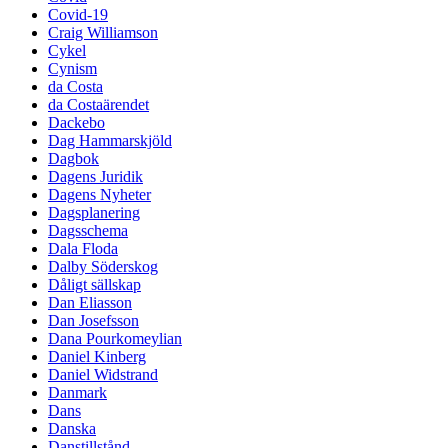
Covid-19
Craig Williamson
Cykel
Cynism
da Costa
da Costaärendet
Dackebo
Dag Hammarskjöld
Dagbok
Dagens Juridik
Dagens Nyheter
Dagsplanering
Dagsschema
Dala Floda
Dalby Söderskog
Dåligt sällskap
Dan Eliasson
Dan Josefsson
Dana Pourkomeylian
Daniel Kinberg
Daniel Widstrand
Danmark
Dans
Danska
Danstillstånd