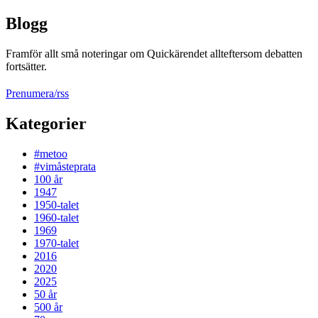
Blogg
Framför allt små noteringar om Quickärendet allteftersom debatten
fortsätter.
Prenumera/rss
Kategorier
#metoo
#vimåsteprata
100 år
1947
1950-talet
1960-talet
1969
1970-talet
2016
2020
2025
50 år
500 år