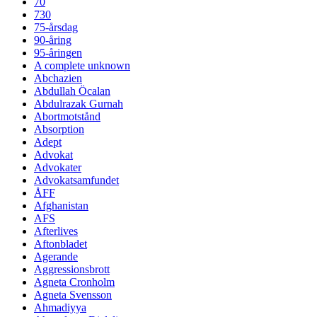
70
730
75-årsdag
90-åring
95-åringen
A complete unknown
Abchazien
Abdullah Öcalan
Abdulrazak Gurnah
Abortmotstånd
Absorption
Adept
Advokat
Advokater
Advokatsamfundet
ÅFF
Afghanistan
AFS
Afterlives
Aftonbladet
Agerande
Aggressionsbrott
Agneta Cronholm
Agneta Svensson
Ahmadiyya