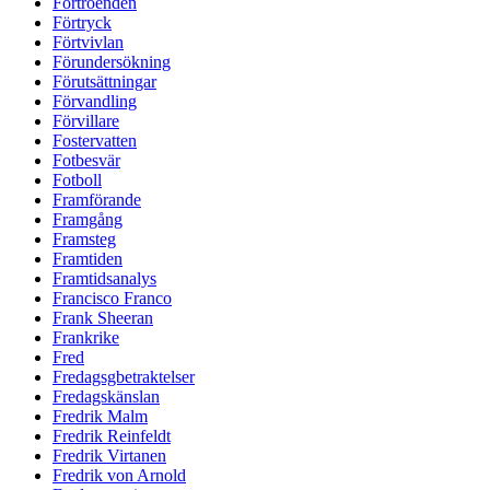
Förtroenden
Förtryck
Förtvivlan
Förundersökning
Förutsättningar
Förvandling
Förvillare
Fostervatten
Fotbesvär
Fotboll
Framförande
Framgång
Framsteg
Framtiden
Framtidsanalys
Francisco Franco
Frank Sheeran
Frankrike
Fred
Fredagsgbetraktelser
Fredagskänslan
Fredrik Malm
Fredrik Reinfeldt
Fredrik Virtanen
Fredrik von Arnold