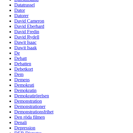
Datatrassel
Dator
Datorer
David Cameron
David Eberhard
David Fredin
David Rydell
Dawit Isaac
Dawit Isaak
De
Debatt
Debatten
Debetkort
Dem
Demens
Demokrati
Demokratin
Demokratirörelsen
Demonstration
Demonstrationer
Demonstrationsfrihet
Den röda filmen
Denali
Depression