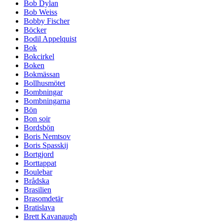
Bob Dylan
Bob Weiss
Bobby Fischer
Böcker
Bodil Appelquist
Bok
Bokcirkel
Boken
Bokmässan
Bollhusmötet
Bombningar
Bombningarna
Bön
Bon soir
Bordsbön
Boris Nemtsov
Boris Spasskij
Bortgjord
Borttappat
Boulebar
Brådska
Brasilien
Brasomdetär
Bratislava
Brett Kavanaugh