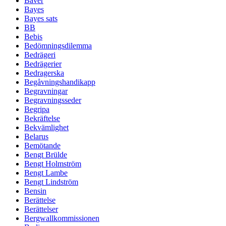
Bäver
Bayes
Bayes sats
BB
Bebis
Bedömningsdilemma
Bedrägeri
Bedrägerier
Bedragerska
Begåvningshandikapp
Begravningar
Begravningsseder
Begripa
Bekräftelse
Bekvämlighet
Belarus
Bemötande
Bengt Brülde
Bengt Holmström
Bengt Lambe
Bengt Lindström
Bensin
Berättelse
Berättelser
Bergwallkommissionen