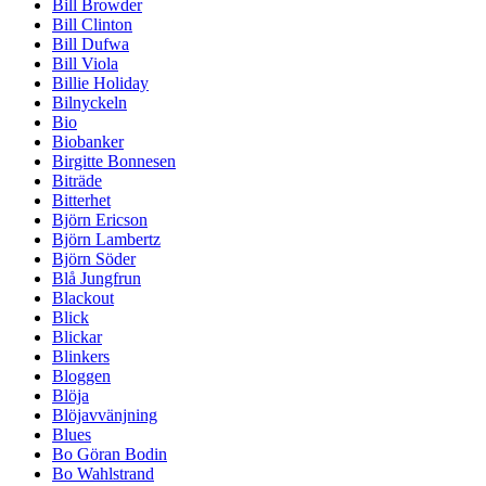
Bill Browder
Bill Clinton
Bill Dufwa
Bill Viola
Billie Holiday
Bilnyckeln
Bio
Biobanker
Birgitte Bonnesen
Biträde
Bitterhet
Björn Ericson
Björn Lambertz
Björn Söder
Blå Jungfrun
Blackout
Blick
Blickar
Blinkers
Bloggen
Blöja
Blöjavvänjning
Blues
Bo Göran Bodin
Bo Wahlstrand