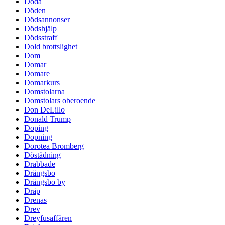
Döda
Döden
Dödsannonser
Dödshjälp
Dödsstraff
Dold brottslighet
Dom
Domar
Domare
Domarkurs
Domstolarna
Domstolars oberoende
Don DeLillo
Donald Trump
Doping
Dopning
Dorotea Bromberg
Döstädning
Drabbade
Drängsbo
Drängsbo by
Dråp
Drenas
Drev
Dreyfusaffären