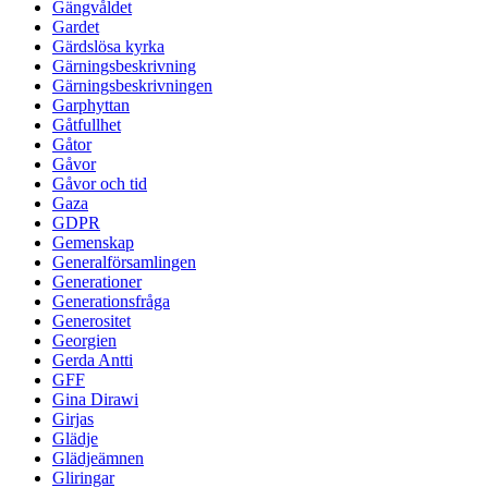
Gängvåldet
Gardet
Gärdslösa kyrka
Gärningsbeskrivning
Gärningsbeskrivningen
Garphyttan
Gåtfullhet
Gåtor
Gåvor
Gåvor och tid
Gaza
GDPR
Gemenskap
Generalförsamlingen
Generationer
Generationsfråga
Generositet
Georgien
Gerda Antti
GFF
Gina Dirawi
Girjas
Glädje
Glädjeämnen
Gliringar