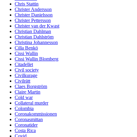
Chris Stattin
Christer Andersson
Christer Danielsson
Christer Pettersson
Christer van der Kwast
Christian Dahlman
Christian Dahlström
Christina Johannesson
Cilla Benkö
Cissi Wallin
Cissi Wallin Blomberg
Citadellet
Civil society
Civilkurage
Civilrätt
Claes Borgström
Claire Martin
Cold war
Collateral murder
Colombia
Coronakommissionen
Coronasmittan
Coronatider
Costa Rica
Covid