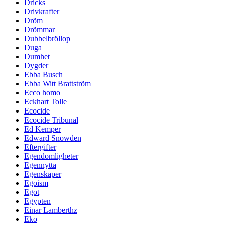
Dricks
Drivkrafter
Dröm
Drömmar
Dubbelbröllop
Duga
Dumhet
Dygder
Ebba Busch
Ebba Witt Brattström
Ecco homo
Eckhart Tolle
Ecocide
Ecocide Tribunal
Ed Kemper
Edward Snowden
Eftergifter
Egendomligheter
Egennytta
Egenskaper
Egoism
Egot
Egypten
Einar Lamberthz
Eko