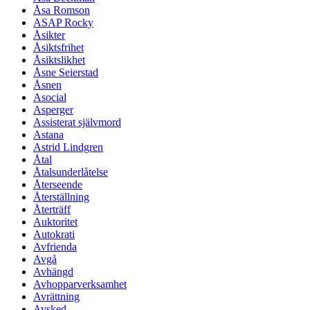
Åsa Romson
ASAP Rocky
Åsikter
Åsiktsfrihet
Åsiktslikhet
Åsne Seierstad
Åsnen
Asocial
Asperger
Assisterat självmord
Astana
Astrid Lindgren
Åtal
Åtalsunderlåtelse
Återseende
Återställning
Återträff
Auktoritet
Autokrati
Avfrienda
Avgå
Avhängd
Avhopparverksamhet
Avrättning
Avsked