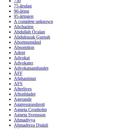
730
75-årsdag
90-åring
95-åringen
A complete unknown
Abchazien
Abdullah Öcalan
Abdulrazak Gurnah
Abortmotstånd
Absorption
Adept
Advokat
Advokater
Advokatsamfundet
ÅFF
Afghanistan
AFS
Afterlives
Aftonbladet
Agerande
Aggressionsbrott
Agneta Cronholm
Agneta Svensson
Ahmadiyya
Ahmadreza Djalali