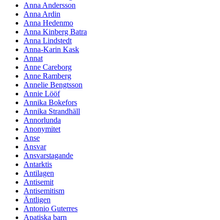
Anna Andersson
Anna Ardin
Anna Hedenmo
Anna Kinberg Batra
Anna Lindstedt
Anna-Karin Kask
Annat
Anne Careborg
Anne Ramberg
Annelie Bengtsson
Annie Lööf
Annika Bokefors
Annika Strandhäll
Annorlunda
Anonymitet
Anse
Ansvar
Ansvarstagande
Antarktis
Antilagen
Antisemit
Antisemitism
Äntligen
Antonio Guterres
Apatiska barn