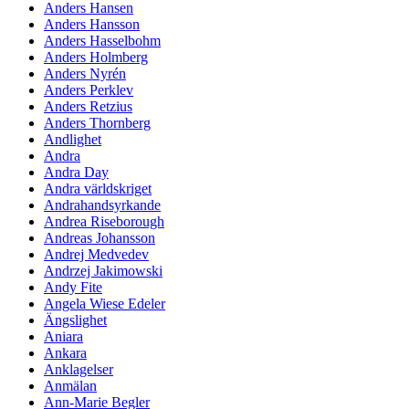
Anders Hansen
Anders Hansson
Anders Hasselbohm
Anders Holmberg
Anders Nyrén
Anders Perklev
Anders Retzius
Anders Thornberg
Andlighet
Andra
Andra Day
Andra världskriget
Andrahandsyrkande
Andrea Riseborough
Andreas Johansson
Andrej Medvedev
Andrzej Jakimowski
Andy Fite
Angela Wiese Edeler
Ängslighet
Aniara
Ankara
Anklagelser
Anmälan
Ann-Marie Begler