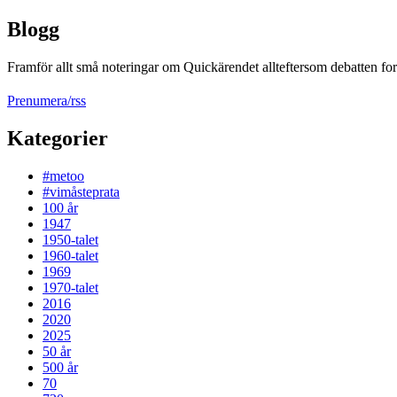
Blogg
Framför allt små noteringar om Quickärendet allteftersom debatten fort
Prenumera/rss
Kategorier
#metoo
#vimåsteprata
100 år
1947
1950-talet
1960-talet
1969
1970-talet
2016
2020
2025
50 år
500 år
70