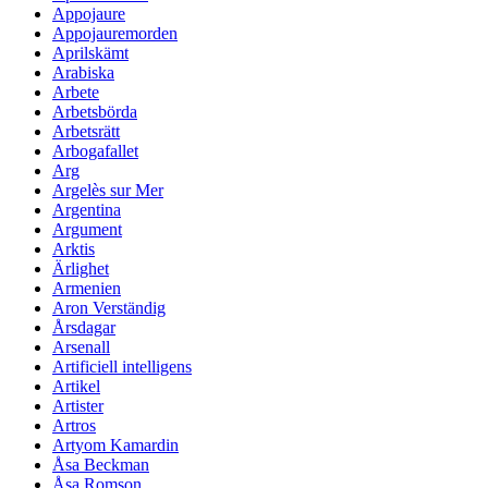
Appojaure
Appojauremorden
Aprilskämt
Arabiska
Arbete
Arbetsbörda
Arbetsrätt
Arbogafallet
Arg
Argelès sur Mer
Argentina
Argument
Arktis
Ärlighet
Armenien
Aron Verständig
Årsdagar
Arsenall
Artificiell intelligens
Artikel
Artister
Artros
Artyom Kamardin
Åsa Beckman
Åsa Romson