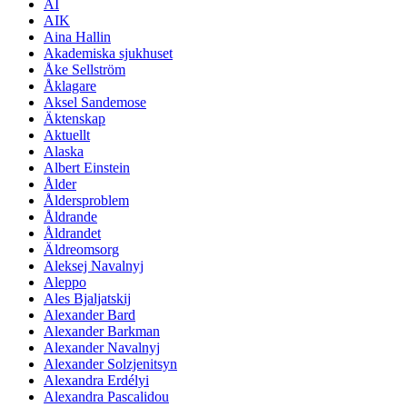
AI
AIK
Aina Hallin
Akademiska sjukhuset
Åke Sellström
Åklagare
Aksel Sandemose
Äktenskap
Aktuellt
Alaska
Albert Einstein
Ålder
Åldersproblem
Åldrande
Åldrandet
Äldreomsorg
Aleksej Navalnyj
Aleppo
Ales Bjaljatskij
Alexander Bard
Alexander Barkman
Alexander Navalnyj
Alexander Solzjenitsyn
Alexandra Erdélyi
Alexandra Pascalidou