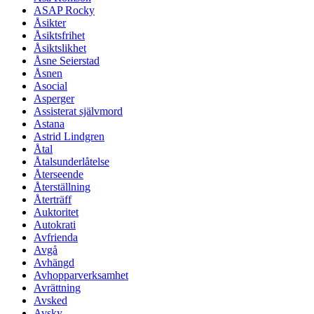
ASAP Rocky
Åsikter
Åsiktsfrihet
Åsiktslikhet
Åsne Seierstad
Åsnen
Asocial
Asperger
Assisterat självmord
Astana
Astrid Lindgren
Åtal
Åtalsunderlåtelse
Återseende
Återställning
Återträff
Auktoritet
Autokrati
Avfrienda
Avgå
Avhängd
Avhopparverksamhet
Avrättning
Avsked
Avsky