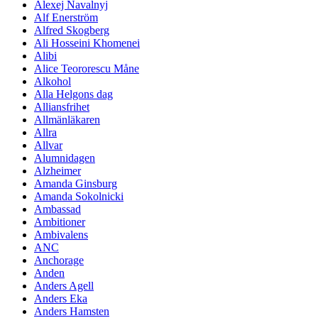
Alexej Navalnyj
Alf Enerström
Alfred Skogberg
Ali Hosseini Khomenei
Alibi
Alice Teororescu Måne
Alkohol
Alla Helgons dag
Alliansfrihet
Allmänläkaren
Allra
Allvar
Alumnidagen
Alzheimer
Amanda Ginsburg
Amanda Sokolnicki
Ambassad
Ambitioner
Ambivalens
ANC
Anchorage
Anden
Anders Agell
Anders Eka
Anders Hamsten