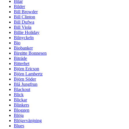
Bilar
Bilder
Bill Browder
Bill Clinton
Bill Dufwa
Bill Viola
Billie Holiday
Bilnyckeln
Bio
Biobanker
Birgitte Bonnesen
Biträde
Bitterhet
Björn Ericson
Björn Lambertz
Björn Söder
Blå Jungfrun
Blackout
Blick
Blickar
Blinkers
Bloggen
Blöja
Blöjavvänjning
Blues