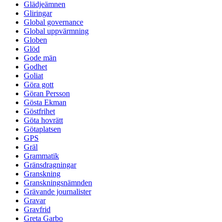
Glädjeämnen
Gliringar
Global governance
Global uppvärmning
Globen
Glöd
Gode män
Godhet
Goliat
Göra gott
Göran Persson
Gösta Ekman
Göstfrihet
Göta hovrätt
Götaplatsen
GPS
Gräl
Grammatik
Gränsdragningar
Granskning
Granskningsnämnden
Grävande journalister
Gravar
Gravfrid
Greta Garbo