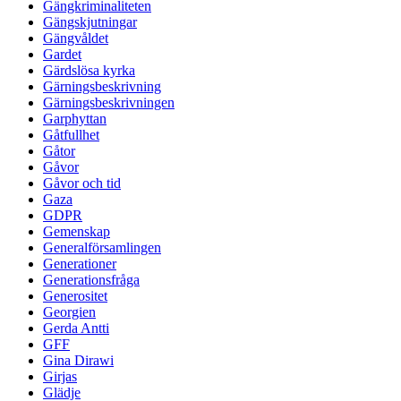
Gängkriminaliteten
Gängskjutningar
Gängvåldet
Gardet
Gärdslösa kyrka
Gärningsbeskrivning
Gärningsbeskrivningen
Garphyttan
Gåtfullhet
Gåtor
Gåvor
Gåvor och tid
Gaza
GDPR
Gemenskap
Generalförsamlingen
Generationer
Generationsfråga
Generositet
Georgien
Gerda Antti
GFF
Gina Dirawi
Girjas
Glädje