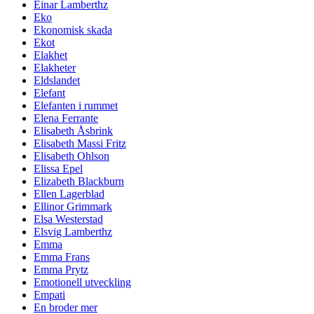
Einar Lamberthz
Eko
Ekonomisk skada
Ekot
Elakhet
Elakheter
Eldslandet
Elefant
Elefanten i rummet
Elena Ferrante
Elisabeth Åsbrink
Elisabeth Massi Fritz
Elisabeth Ohlson
Elissa Epel
Elizabeth Blackburn
Ellen Lagerblad
Ellinor Grimmark
Elsa Westerstad
Elsvig Lamberthz
Emma
Emma Frans
Emma Prytz
Emotionell utveckling
Empati
En broder mer