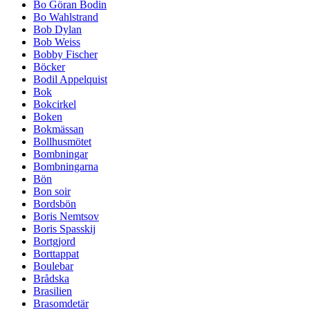
Bo Göran Bodin
Bo Wahlstrand
Bob Dylan
Bob Weiss
Bobby Fischer
Böcker
Bodil Appelquist
Bok
Bokcirkel
Boken
Bokmässan
Bollhusmötet
Bombningar
Bombningarna
Bön
Bon soir
Bordsbön
Boris Nemtsov
Boris Spasskij
Bortgjord
Borttappat
Boulebar
Brådska
Brasilien
Brasomdetär