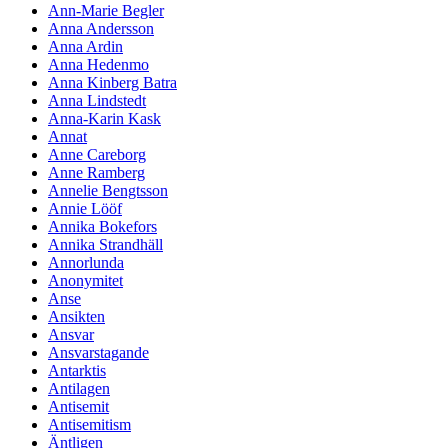
Ann-Marie Begler
Anna Andersson
Anna Ardin
Anna Hedenmo
Anna Kinberg Batra
Anna Lindstedt
Anna-Karin Kask
Annat
Anne Careborg
Anne Ramberg
Annelie Bengtsson
Annie Lööf
Annika Bokefors
Annika Strandhäll
Annorlunda
Anonymitet
Anse
Ansikten
Ansvar
Ansvarstagande
Antarktis
Antilagen
Antisemit
Antisemitism
Äntligen