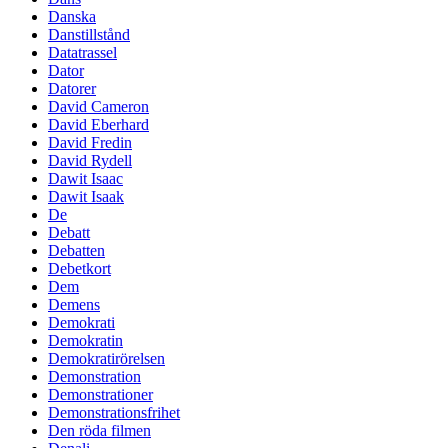
Danska
Danstillstånd
Datatrassel
Dator
Datorer
David Cameron
David Eberhard
David Fredin
David Rydell
Dawit Isaac
Dawit Isaak
De
Debatt
Debatten
Debetkort
Dem
Demens
Demokrati
Demokratin
Demokratirörelsen
Demonstration
Demonstrationer
Demonstrationsfrihet
Den röda filmen