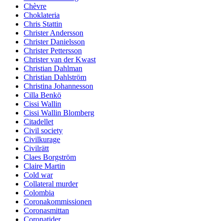
Chèvre
Choklateria
Chris Stattin
Christer Andersson
Christer Danielsson
Christer Pettersson
Christer van der Kwast
Christian Dahlman
Christian Dahlström
Christina Johannesson
Cilla Benkö
Cissi Wallin
Cissi Wallin Blomberg
Citadellet
Civil society
Civilkurage
Civilrätt
Claes Borgström
Claire Martin
Cold war
Collateral murder
Colombia
Coronakommissionen
Coronasmittan
Coronatider