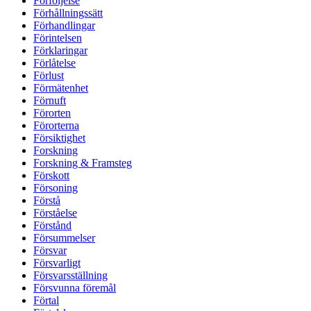
Förföljelse
Förhållningssätt
Förhandlingar
Förintelsen
Förklaringar
Förlåtelse
Förlust
Förmätenhet
Förnuft
Förorten
Förorterna
Försiktighet
Forskning
Forskning & Framsteg
Förskott
Försoning
Förstå
Förståelse
Förstånd
Försummelser
Försvar
Försvarligt
Försvarsställning
Försvunna föremål
Förtal