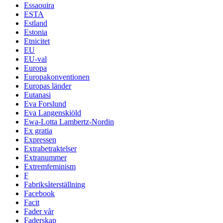
Essaouira
ESTA
Estland
Estonia
Etnicitet
EU
EU-val
Europa
Europakonventionen
Europas länder
Eutanasi
Eva Forslund
Eva Langenskiöld
Ewa-Lotta Lambertz-Nordin
Ex gratia
Expressen
Extrabetraktelser
Extranummer
Extremfeminism
F
Fabriksåterställning
Facebook
Facit
Fader vår
Faderskap