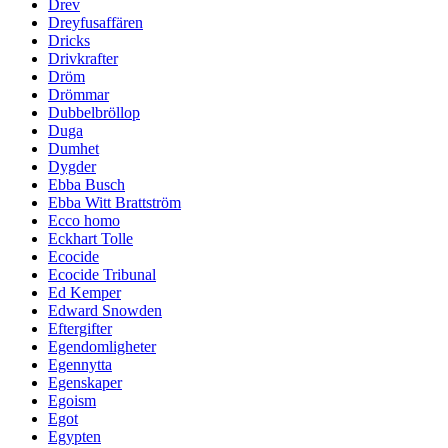
Drev
Dreyfusaffären
Dricks
Drivkrafter
Dröm
Drömmar
Dubbelbröllop
Duga
Dumhet
Dygder
Ebba Busch
Ebba Witt Brattström
Ecco homo
Eckhart Tolle
Ecocide
Ecocide Tribunal
Ed Kemper
Edward Snowden
Eftergifter
Egendomligheter
Egennytta
Egenskaper
Egoism
Egot
Egypten