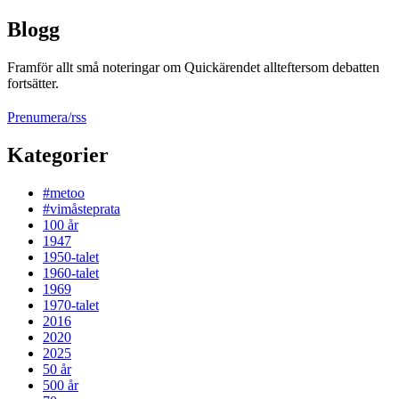
Blogg
Framför allt små noteringar om Quickärendet allteftersom debatten
fortsätter.
Prenumera/rss
Kategorier
#metoo
#vimåsteprata
100 år
1947
1950-talet
1960-talet
1969
1970-talet
2016
2020
2025
50 år
500 år