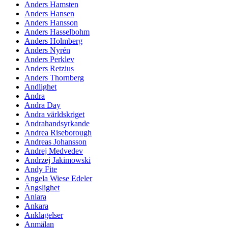
Anders Hamsten
Anders Hansen
Anders Hansson
Anders Hasselbohm
Anders Holmberg
Anders Nyrén
Anders Perklev
Anders Retzius
Anders Thornberg
Andlighet
Andra
Andra Day
Andra världskriget
Andrahandsyrkande
Andrea Riseborough
Andreas Johansson
Andrej Medvedev
Andrzej Jakimowski
Andy Fite
Angela Wiese Edeler
Ängslighet
Aniara
Ankara
Anklagelser
Anmälan