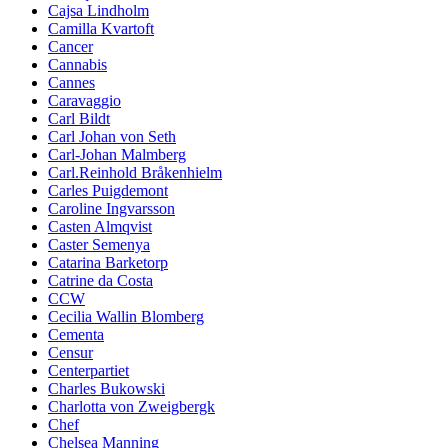
Cajsa Lindholm
Camilla Kvartoft
Cancer
Cannabis
Cannes
Caravaggio
Carl Bildt
Carl Johan von Seth
Carl-Johan Malmberg
Carl.Reinhold Bråkenhielm
Carles Puigdemont
Caroline Ingvarsson
Casten Almqvist
Caster Semenya
Catarina Barketorp
Catrine da Costa
CCW
Cecilia Wallin Blomberg
Cementa
Censur
Centerpartiet
Charles Bukowski
Charlotta von Zweigbergk
Chef
Chelsea Manning