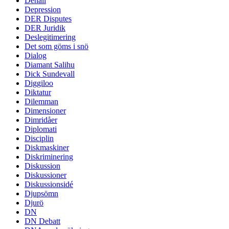
Denali
Depression
DER Disputes
DER Juridik
Deslegitimering
Det som göms i snö
Dialog
Diamant Salihu
Dick Sundevall
Diggiloo
Diktatur
Dilemman
Dimensioner
Dimridåer
Diplomati
Disciplin
Diskmaskiner
Diskriminering
Diskussion
Diskussioner
Diskussionsidé
Djupsömn
Djurö
DN
DN Debatt