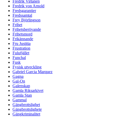
Fredrik Virtanen
Fredrik von Arnold
Fredsgarantier
Fredssamtal
Frey Björlingson
Frihet
Frihetsberövande
Frihetsmord
Frikännande
Fru Justitia
Frustration
Fulufjället
Funchal
Fusk
Fysisk utveckling
Gabriel Garcia Marquez
Gagna
Gal-On
Galenskap
Gamla Riksarkivet
Gamla Stan
Gammal
Gängbrottslighet
Gängbrottslighete
Gängkriminalitet