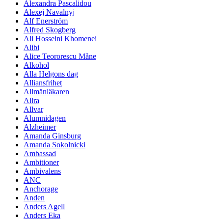
Alexandra Pascalidou
Alexej Navalnyj
Alf Enerström
Alfred Skogberg
Ali Hosseini Khomenei
Alibi
Alice Teororescu Måne
Alkohol
Alla Helgons dag
Alliansfrihet
Allmänläkaren
Allra
Allvar
Alumnidagen
Alzheimer
Amanda Ginsburg
Amanda Sokolnicki
Ambassad
Ambitioner
Ambivalens
ANC
Anchorage
Anden
Anders Agell
Anders Eka