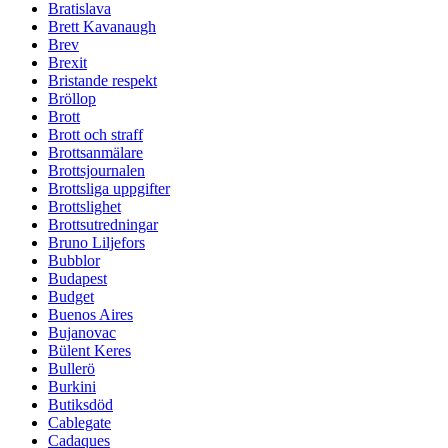
Bratislava
Brett Kavanaugh
Brev
Brexit
Bristande respekt
Bröllop
Brott
Brott och straff
Brottsanmälare
Brottsjournalen
Brottsliga uppgifter
Brottslighet
Brottsutredningar
Bruno Liljefors
Bubblor
Budapest
Budget
Buenos Aires
Bujanovac
Bülent Keres
Bullerö
Burkini
Butiksdöd
Cablegate
Cadaques