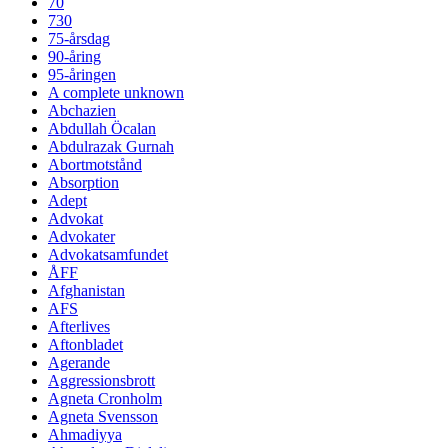
70
730
75-årsdag
90-åring
95-åringen
A complete unknown
Abchazien
Abdullah Öcalan
Abdulrazak Gurnah
Abortmotstånd
Absorption
Adept
Advokat
Advokater
Advokatsamfundet
ÅFF
Afghanistan
AFS
Afterlives
Aftonbladet
Agerande
Aggressionsbrott
Agneta Cronholm
Agneta Svensson
Ahmadiyya