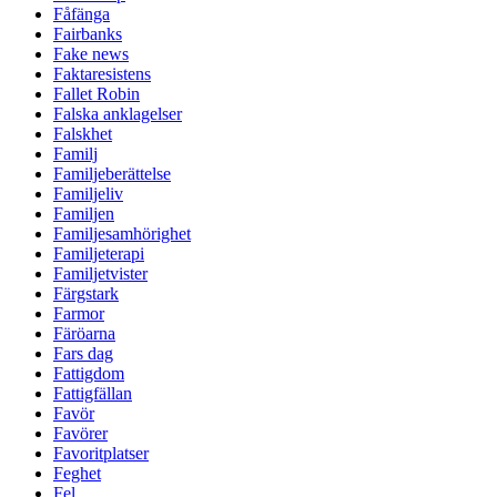
Fåfänga
Fairbanks
Fake news
Faktaresistens
Fallet Robin
Falska anklagelser
Falskhet
Familj
Familjeberättelse
Familjeliv
Familjen
Familjesamhörighet
Familjeterapi
Familjetvister
Färgstark
Farmor
Färöarna
Fars dag
Fattigdom
Fattigfällan
Favör
Favörer
Favoritplatser
Feghet
Fel