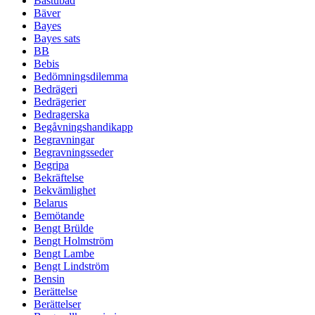
Bastubad
Bäver
Bayes
Bayes sats
BB
Bebis
Bedömningsdilemma
Bedrägeri
Bedrägerier
Bedragerska
Begåvningshandikapp
Begravningar
Begravningsseder
Begripa
Bekräftelse
Bekvämlighet
Belarus
Bemötande
Bengt Brülde
Bengt Holmström
Bengt Lambe
Bengt Lindström
Bensin
Berättelse
Berättelser