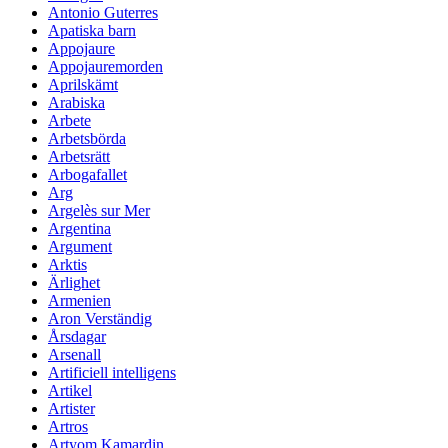
Antonio Guterres
Apatiska barn
Appojaure
Appojauremorden
Aprilskämt
Arabiska
Arbete
Arbetsbörda
Arbetsrätt
Arbogafallet
Arg
Argelès sur Mer
Argentina
Argument
Arktis
Ärlighet
Armenien
Aron Verständig
Årsdagar
Arsenall
Artificiell intelligens
Artikel
Artister
Artros
Artyom Kamardin