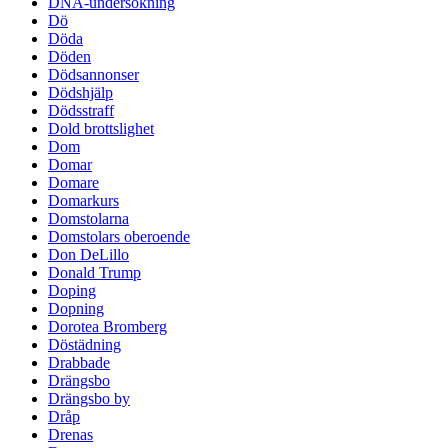
DNA-undersökning
Dö
Döda
Döden
Dödsannonser
Dödshjälp
Dödsstraff
Dold brottslighet
Dom
Domar
Domare
Domarkurs
Domstolarna
Domstolars oberoende
Don DeLillo
Donald Trump
Doping
Dopning
Dorotea Bromberg
Döstädning
Drabbade
Drängsbo
Drängsbo by
Dråp
Drenas