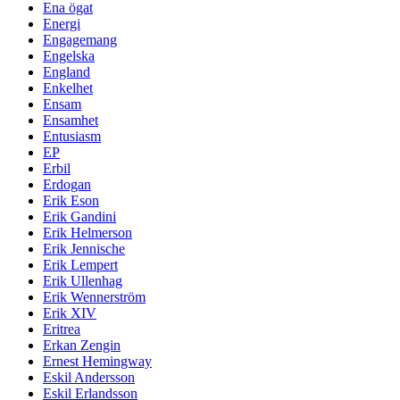
Ena ögat
Energi
Engagemang
Engelska
England
Enkelhet
Ensam
Ensamhet
Entusiasm
EP
Erbil
Erdogan
Erik Eson
Erik Gandini
Erik Helmerson
Erik Jennische
Erik Lempert
Erik Ullenhag
Erik Wennerström
Erik XIV
Eritrea
Erkan Zengin
Ernest Hemingway
Eskil Andersson
Eskil Erlandsson