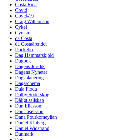
Costa Rica
Covid
Covid-19
Craig Williamson
Cykel
Cynism
da Costa
da Costaärendet
Dackebo
Dag Hammarskjöld
Dagbok
Dagens Juridik
Dagens Nyheter
Dagsplanering
Dagsschema
Dala Floda
Dalby Söderskog
Dåligt sällskap
Dan Eliasson
Dan Josefsson
Dana Pourkomeylian
Daniel Kinberg
Daniel Widstrand
Danmark
Dans