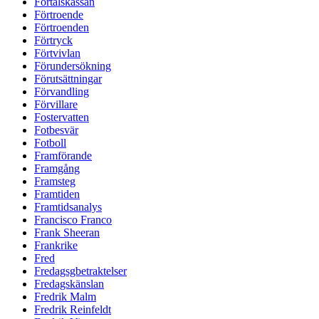
Förtalskassan
Förtroende
Förtroenden
Förtryck
Förtvivlan
Förundersökning
Förutsättningar
Förvandling
Förvillare
Fostervatten
Fotbesvär
Fotboll
Framförande
Framgång
Framsteg
Framtiden
Framtidsanalys
Francisco Franco
Frank Sheeran
Frankrike
Fred
Fredagsgbetraktelser
Fredagskänslan
Fredrik Malm
Fredrik Reinfeldt