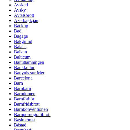
Avsked
Avsky
Avtalsbrott
Azerbajdzjan
Backup
Bad
Bagage
Bakgrund
Balans
Balkan
Balticum
Baltutlämningen
Bankkultur
Banyuls sur Mer
Barcelona
Barn
Barnbarn
Barndomen
Barnförhör
Barnfridsbrott
Barnkonventionen
Barnpornografibrott
Basinkomst
Båstad