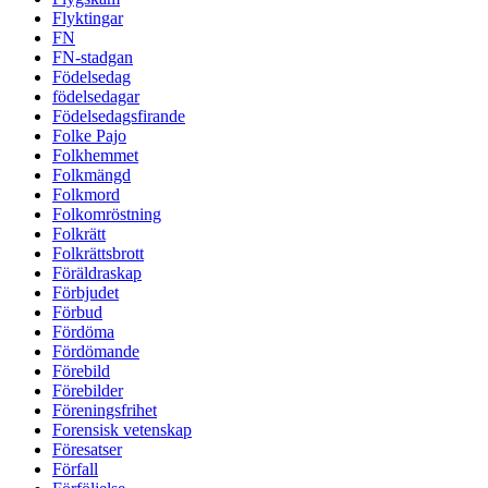
Flyktingar
FN
FN-stadgan
Födelsedag
födelsedagar
Födelsedagsfirande
Folke Pajo
Folkhemmet
Folkmängd
Folkmord
Folkomröstning
Folkrätt
Folkrättsbrott
Föräldraskap
Förbjudet
Förbud
Fördöma
Fördömande
Förebild
Förebilder
Föreningsfrihet
Forensisk vetenskap
Föresatser
Förfall