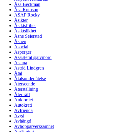
Åsa Beckman
Åsa Romson
ASAP Rocky
Åsikter
Åsiktsfrihet
Åsiktslikhet
Åsne Seierstad
Åsnen
Asocial
Asperger
Assisterat självmord
Astana
Astrid Lindgren
Åtal
Åtalsunderlåtelse
Återseende
Återställning
Återträff
Auktoritet
Autokrati
Avfrienda
Avgå
Avhängd
Avhopparverksamhet
Avrättning