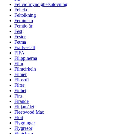
Fel vid myndighetsutövning
Felicia
Feltolkning
Feminism
Femtio år
Fest
Fester
Fetma
Fia Iveslätt
FIFA
Filippinerna
Film
Filmcirkeln
Filmer
Filosofi
Filter
Finhet
Fira
Firande
Fittjamålet
Fleetwood Mac
Flört
Flygningar
Flygresor
Flygskam