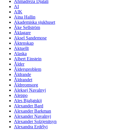
Ahmadreza Djalali
AI
AIK
Aina Hallin
Akademiska sjukhuset
Åke Sellström
Åklagare
Aksel Sandemose
Äktenskap
Aktuellt
Alaska
Albert Einstein
Ålder
Åldersproblem
Åldrande
Åldrandet
Äldreomsorg
Aleksej Navalnyj
Aleppo
Ales Bjaljatskij
Alexander Bard
Alexander Barkman
Alexander Navalnyj
Alexander Solzjenitsyn
Alexandra Erdélyi