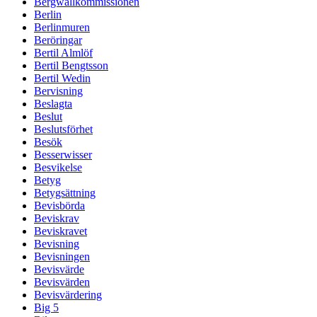
Bergwallkommissionen
Berlin
Berlinmuren
Beröringar
Bertil Almlöf
Bertil Bengtsson
Bertil Wedin
Bervisning
Beslagta
Beslut
Beslutsförhet
Besök
Besserwisser
Besvikelse
Betyg
Betygsättning
Bevisbörda
Beviskrav
Beviskravet
Bevisning
Bevisningen
Bevisvärde
Bevisvärden
Bevisvärdering
Big 5