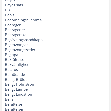
Bayes
Bayes sats
BB
Bebis
Bedömningsdilemma
Bedrägeri
Bedrägerier
Bedragerska
Begåvningshandikapp
Begravningar
Begravningsseder
Begripa
Bekräftelse
Bekvämlighet
Belarus
Bemötande
Bengt Brülde
Bengt Holmström
Bengt Lambe
Bengt Lindström
Bensin
Berättelse
Berättelser