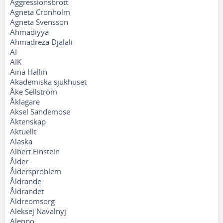
Aggressionsbrott
Agneta Cronholm
Agneta Svensson
Ahmadiyya
Ahmadreza Djalali
AI
AIK
Aina Hallin
Akademiska sjukhuset
Åke Sellström
Åklagare
Aksel Sandemose
Äktenskap
Aktuellt
Alaska
Albert Einstein
Ålder
Åldersproblem
Åldrande
Åldrandet
Äldreomsorg
Aleksej Navalnyj
Aleppo