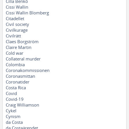
Cilla Benkö
Cissi Wallin
Cissi Wallin Blomberg
Citadellet
Civil society
Civilkurage
Civilrätt
Claes Borgström
Claire Martin
Cold war
Collateral murder
Colombia
Coronakommissionen
Coronasmittan
Coronatider
Costa Rica
Covid
Covid-19
Craig Williamson
Cykel
Cynism
da Costa
da Costaärendet