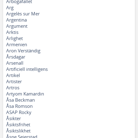
Arbogafallet
Arg
Argelès sur Mer
Argentina
Argument
Arktis
Ärlighet
Armenien
Aron Verständig
Årsdagar
Arsenall
Artificiell intelligens
Artikel
Artister
Artros
Artyom Kamardin
Åsa Beckman
Åsa Romson
ASAP Rocky
Åsikter
Åsiktsfrihet
Åsiktslikhet
Åsne Seierstad