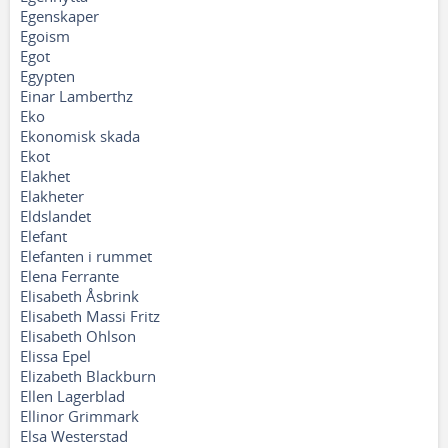
Egenskaper
Egoism
Egot
Egypten
Einar Lamberthz
Eko
Ekonomisk skada
Ekot
Elakhet
Elakheter
Eldslandet
Elefant
Elefanten i rummet
Elena Ferrante
Elisabeth Åsbrink
Elisabeth Massi Fritz
Elisabeth Ohlson
Elissa Epel
Elizabeth Blackburn
Ellen Lagerblad
Ellinor Grimmark
Elsa Westerstad