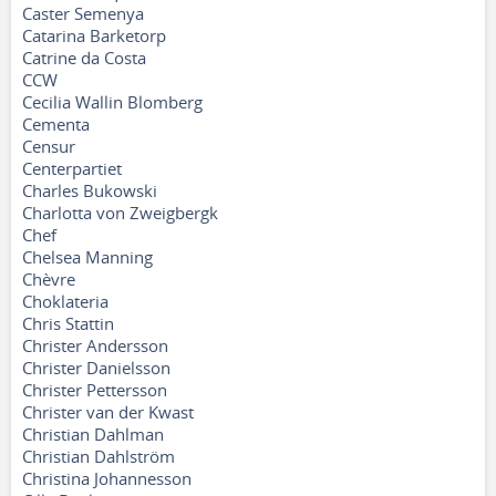
Caster Semenya
Catarina Barketorp
Catrine da Costa
CCW
Cecilia Wallin Blomberg
Cementa
Censur
Centerpartiet
Charles Bukowski
Charlotta von Zweigbergk
Chef
Chelsea Manning
Chèvre
Choklateria
Chris Stattin
Christer Andersson
Christer Danielsson
Christer Pettersson
Christer van der Kwast
Christian Dahlman
Christian Dahlström
Christina Johannesson