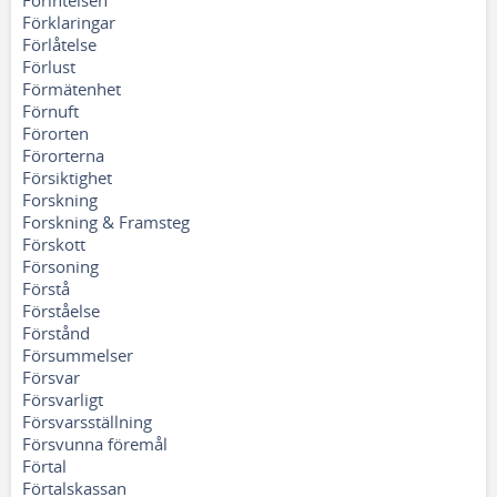
Förintelsen
Förklaringar
Förlåtelse
Förlust
Förmätenhet
Förnuft
Förorten
Förorterna
Försiktighet
Forskning
Forskning & Framsteg
Förskott
Försoning
Förstå
Förståelse
Förstånd
Försummelser
Försvar
Försvarligt
Försvarsställning
Försvunna föremål
Förtal
Förtalskassan