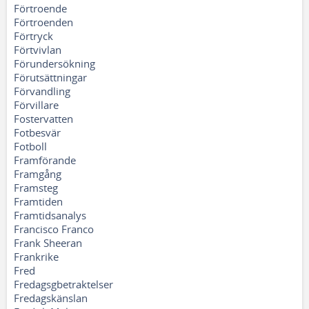
Förtroende
Förtroenden
Förtryck
Förtvivlan
Förundersökning
Förutsättningar
Förvandling
Förvillare
Fostervatten
Fotbesvär
Fotboll
Framförande
Framgång
Framsteg
Framtiden
Framtidsanalys
Francisco Franco
Frank Sheeran
Frankrike
Fred
Fredagsgbetraktelser
Fredagskänslan