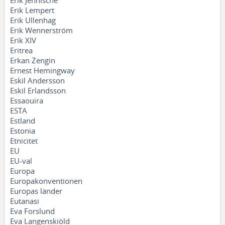
Erik Jennische
Erik Lempert
Erik Ullenhag
Erik Wennerström
Erik XIV
Eritrea
Erkan Zengin
Ernest Hemingway
Eskil Andersson
Eskil Erlandsson
Essaouira
ESTA
Estland
Estonia
Etnicitet
EU
EU-val
Europa
Europakonventionen
Europas länder
Eutanasi
Eva Forslund
Eva Langenskiöld