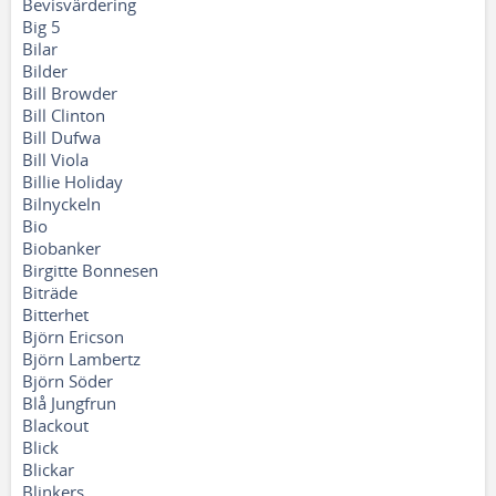
Bevisvärdering
Big 5
Bilar
Bilder
Bill Browder
Bill Clinton
Bill Dufwa
Bill Viola
Billie Holiday
Bilnyckeln
Bio
Biobanker
Birgitte Bonnesen
Biträde
Bitterhet
Björn Ericson
Björn Lambertz
Björn Söder
Blå Jungfrun
Blackout
Blick
Blickar
Blinkers