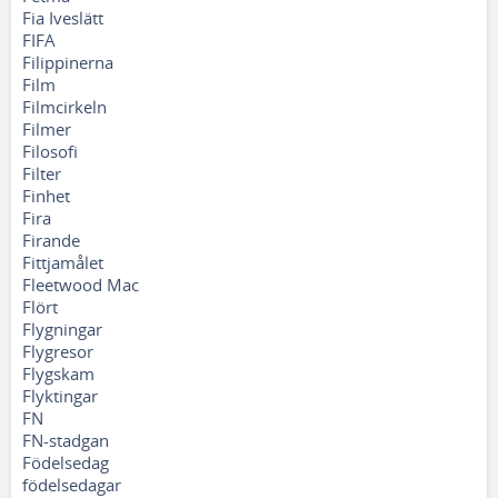
Fia Iveslätt
FIFA
Filippinerna
Film
Filmcirkeln
Filmer
Filosofi
Filter
Finhet
Fira
Firande
Fittjamålet
Fleetwood Mac
Flört
Flygningar
Flygresor
Flygskam
Flyktingar
FN
FN-stadgan
Födelsedag
födelsedagar