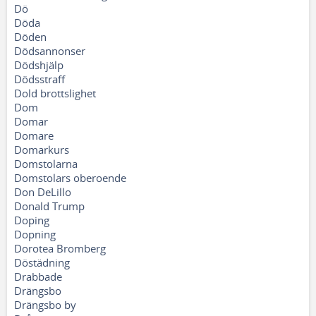
Dö
Döda
Döden
Dödsannonser
Dödshjälp
Dödsstraff
Dold brottslighet
Dom
Domar
Domare
Domarkurs
Domstolarna
Domstolars oberoende
Don DeLillo
Donald Trump
Doping
Dopning
Dorotea Bromberg
Döstädning
Drabbade
Drängsbo
Drängsbo by