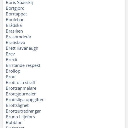
Boris Spasskij
Bortgjord
Borttappat
Boulebar
Brådska
Brasilien
Brasomdetär
Bratislava
Brett Kavanaugh
Brev
Brexit
Bristande respekt
Bröllop
Brott
Brott och straff
Brottsanmälare
Brottsjournalen
Brottsliga uppgifter
Brottslighet
Brottsutredningar
Bruno Liljefors
Bubblor