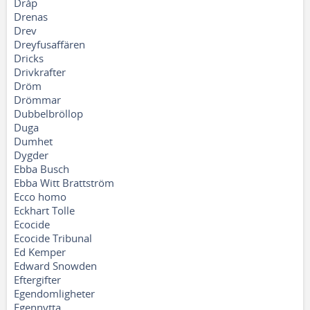
Dråp
Drenas
Drev
Dreyfusaffären
Dricks
Drivkrafter
Dröm
Drömmar
Dubbelbröllop
Duga
Dumhet
Dygder
Ebba Busch
Ebba Witt Brattström
Ecco homo
Eckhart Tolle
Ecocide
Ecocide Tribunal
Ed Kemper
Edward Snowden
Eftergifter
Egendomligheter
Egennytta