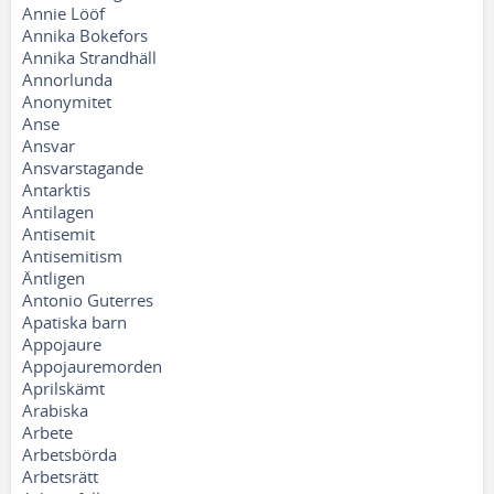
Annie Lööf
Annika Bokefors
Annika Strandhäll
Annorlunda
Anonymitet
Anse
Ansvar
Ansvarstagande
Antarktis
Antilagen
Antisemit
Antisemitism
Äntligen
Antonio Guterres
Apatiska barn
Appojaure
Appojauremorden
Aprilskämt
Arabiska
Arbete
Arbetsbörda
Arbetsrätt