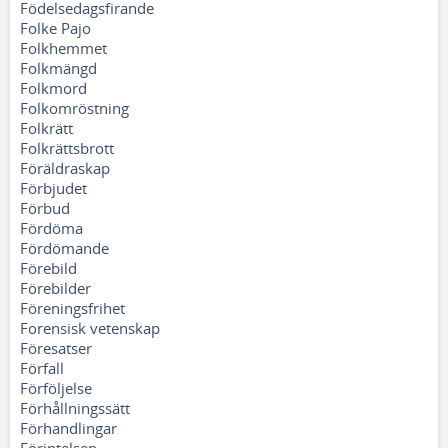
Födelsedagsfirande
Folke Pajo
Folkhemmet
Folkmängd
Folkmord
Folkomröstning
Folkrätt
Folkrättsbrott
Föräldraskap
Förbjudet
Förbud
Fördöma
Fördömande
Förebild
Förebilder
Föreningsfrihet
Forensisk vetenskap
Föresatser
Förfall
Förföljelse
Förhållningssätt
Förhandlingar