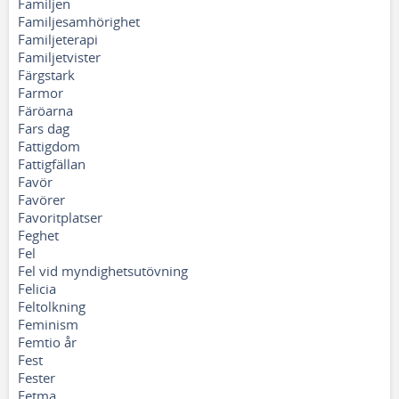
Familjen
Familjesamhörighet
Familjeterapi
Familjetvister
Färgstark
Farmor
Färöarna
Fars dag
Fattigdom
Fattigfällan
Favör
Favörer
Favoritplatser
Feghet
Fel
Fel vid myndighetsutövning
Felicia
Feltolkning
Feminism
Femtio år
Fest
Fester
Fetma