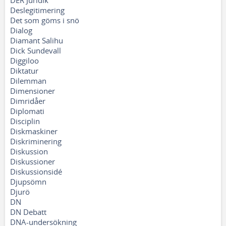
DER Juridik
Deslegitimering
Det som göms i snö
Dialog
Diamant Salihu
Dick Sundevall
Diggiloo
Diktatur
Dilemman
Dimensioner
Dimridåer
Diplomati
Disciplin
Diskmaskiner
Diskriminering
Diskussion
Diskussioner
Diskussionsidé
Djupsömn
Djurö
DN
DN Debatt
DNA-undersökning