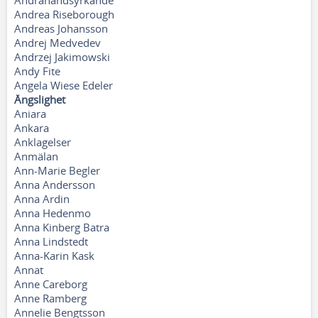
Andrahandsyrkande
Andrea Riseborough
Andreas Johansson
Andrej Medvedev
Andrzej Jakimowski
Andy Fite
Angela Wiese Edeler
Ängslighet
Aniara
Ankara
Anklagelser
Anmälan
Ann-Marie Begler
Anna Andersson
Anna Ardin
Anna Hedenmo
Anna Kinberg Batra
Anna Lindstedt
Anna-Karin Kask
Annat
Anne Careborg
Anne Ramberg
Annelie Bengtsson