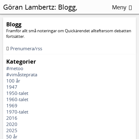
Göran Lambertz:
Blogg,
Meny
Ängslighet
Blogg
Framför allt små noteringar om Quickärendet allteftersom debatten
fortsätter.
Prenumera/rss
Kategorier
#metoo
#vimåsteprata
100 år
1947
1950-talet
1960-talet
1969
1970-talet
2016
2020
2025
50 år