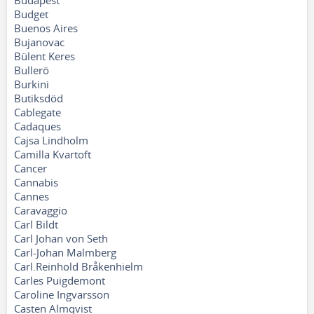
Budapest
Budget
Buenos Aires
Bujanovac
Bülent Keres
Bullerö
Burkini
Butiksdöd
Cablegate
Cadaques
Cajsa Lindholm
Camilla Kvartoft
Cancer
Cannabis
Cannes
Caravaggio
Carl Bildt
Carl Johan von Seth
Carl-Johan Malmberg
Carl.Reinhold Bråkenhielm
Carles Puigdemont
Caroline Ingvarsson
Casten Almqvist