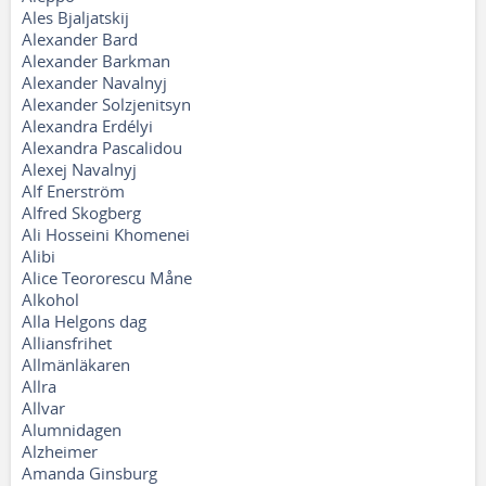
Ales Bjaljatskij
Alexander Bard
Alexander Barkman
Alexander Navalnyj
Alexander Solzjenitsyn
Alexandra Erdélyi
Alexandra Pascalidou
Alexej Navalnyj
Alf Enerström
Alfred Skogberg
Ali Hosseini Khomenei
Alibi
Alice Teororescu Måne
Alkohol
Alla Helgons dag
Alliansfrihet
Allmänläkaren
Allra
Allvar
Alumnidagen
Alzheimer
Amanda Ginsburg