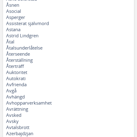
Åsnen
Asocial
Asperger
Assisterat självmord
Astana
Astrid Lindgren
Åtal
Åtalsunderlåtelse
Återseende
Återställning
Återträff
Auktoritet
Autokrati
Avfrienda
Avgå
Avhängd
Avhopparverksamhet
Avrättning
Avsked
Avsky
Avtalsbrott
Azerbajdzjan