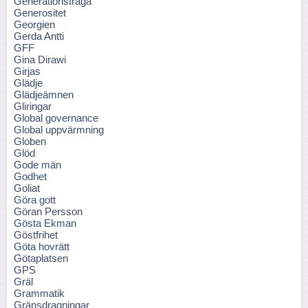
Generationsfråga
Generositet
Georgien
Gerda Antti
GFF
Gina Dirawi
Girjas
Glädje
Glädjeämnen
Gliringar
Global governance
Global uppvärmning
Globen
Glöd
Gode män
Godhet
Goliat
Göra gott
Göran Persson
Gösta Ekman
Göstfrihet
Göta hovrätt
Götaplatsen
GPS
Gräl
Grammatik
Gränsdragningar