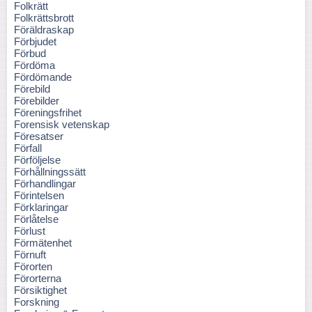
Folkrätt
Folkrättsbrott
Föräldraskap
Förbjudet
Förbud
Fördöma
Fördömande
Förebild
Förebilder
Föreningsfrihet
Forensisk vetenskap
Föresatser
Förfall
Förföljelse
Förhållningssätt
Förhandlingar
Förintelsen
Förklaringar
Förlåtelse
Förlust
Förmätenhet
Förnuft
Förorten
Förorterna
Försiktighet
Forskning