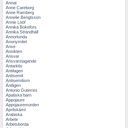
Annat
Anne Careborg
Anne Ramberg
Annelie Bengtsson
Annie Lööf
Annika Bokefors
Annika Strandhäll
Annorlunda
Anonymitet
Anse
Ansikten
Ansvar
Ansvarstagande
Antarktis
Antilagen
Antisemit
Antisemitism
Äntligen
Antonio Guterres
Apatiska barn
Appojaure
Appojauremorden
Aprilskämt
Arabiska
Arbete
Arbetsbörda