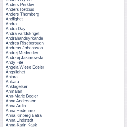
Anders Perklev
Anders Retzius
Anders Thornberg
Andlighet
Andra
Andra Day
Andra världskriget
Andrahandsyrkande
Andrea Riseborough
Andreas Johansson
Andrej Medvedev
Andrzej Jakimowski
Andy Fite
Angela Wiese Edeler
Ängslighet
Aniara
Ankara
Anklagelser
Anmälan
Ann-Marie Begler
Anna Andersson
Anna Ardin
Anna Hedenmo
Anna Kinberg Batra
Anna Lindstedt
Anna-Karin Kask