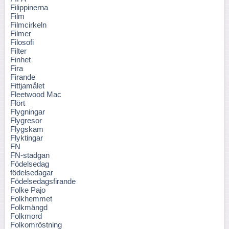
Filippinerna
Film
Filmcirkeln
Filmer
Filosofi
Filter
Finhet
Fira
Firande
Fittjamålet
Fleetwood Mac
Flört
Flygningar
Flygresor
Flygskam
Flyktingar
FN
FN-stadgan
Födelsedag
födelsedagar
Födelsedagsfirande
Folke Pajo
Folkhemmet
Folkmängd
Folkmord
Folkomröstning