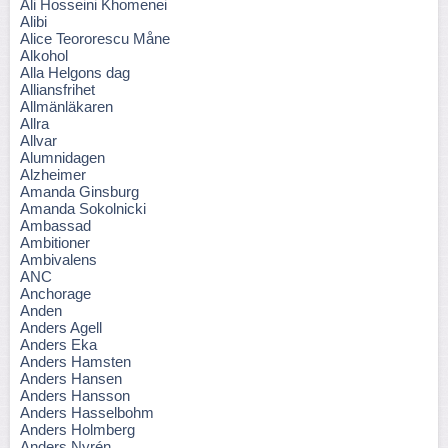
Ali Hosseini Khomenei
Alibi
Alice Teororescu Måne
Alkohol
Alla Helgons dag
Alliansfrihet
Allmänläkaren
Allra
Allvar
Alumnidagen
Alzheimer
Amanda Ginsburg
Amanda Sokolnicki
Ambassad
Ambitioner
Ambivalens
ANC
Anchorage
Anden
Anders Agell
Anders Eka
Anders Hamsten
Anders Hansen
Anders Hansson
Anders Hasselbohm
Anders Holmberg
Anders Nyrén