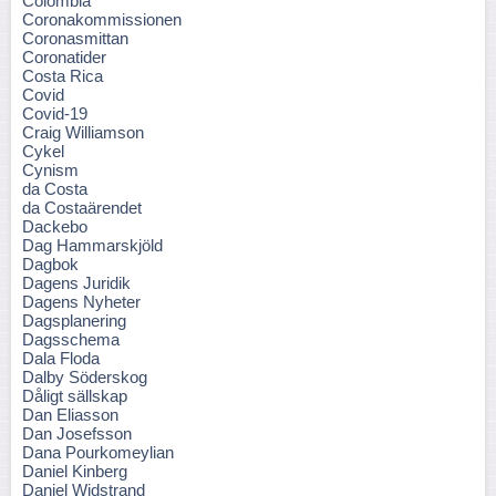
Colombia
Coronakommissionen
Coronasmittan
Coronatider
Costa Rica
Covid
Covid-19
Craig Williamson
Cykel
Cynism
da Costa
da Costaärendet
Dackebo
Dag Hammarskjöld
Dagbok
Dagens Juridik
Dagens Nyheter
Dagsplanering
Dagsschema
Dala Floda
Dalby Söderskog
Dåligt sällskap
Dan Eliasson
Dan Josefsson
Dana Pourkomeylian
Daniel Kinberg
Daniel Widstrand