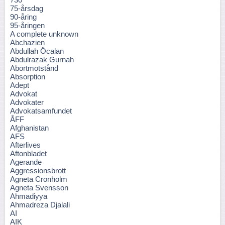
75-årsdag
90-åring
95-åringen
A complete unknown
Abchazien
Abdullah Öcalan
Abdulrazak Gurnah
Abortmotstånd
Absorption
Adept
Advokat
Advokater
Advokatsamfundet
ÅFF
Afghanistan
AFS
Afterlives
Aftonbladet
Agerande
Aggressionsbrott
Agneta Cronholm
Agneta Svensson
Ahmadiyya
Ahmadreza Djalali
AI
AIK