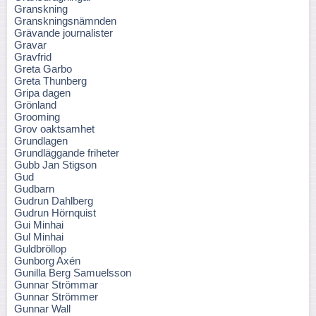
Granskning
Granskningsnämnden
Grävande journalister
Gravar
Gravfrid
Greta Garbo
Greta Thunberg
Gripa dagen
Grönland
Grooming
Grov oaktsamhet
Grundlagen
Grundläggande friheter
Gubb Jan Stigson
Gud
Gudbarn
Gudrun Dahlberg
Gudrun Hörnquist
Gui Minhai
Gul Minhai
Guldbröllop
Gunborg Axén
Gunilla Berg Samuelsson
Gunnar Strömmar
Gunnar Strömmer
Gunnar Wall