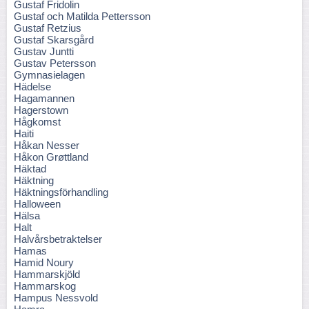
Gustaf Fridolin
Gustaf och Matilda Pettersson
Gustaf Retzius
Gustaf Skarsgård
Gustav Juntti
Gustav Petersson
Gymnasielagen
Hädelse
Hagamannen
Hagerstown
Hågkomst
Haiti
Håkan Nesser
Håkon Grøttland
Häktad
Häktning
Häktningsförhandling
Halloween
Hälsa
Halt
Halvårsbetraktelser
Hamas
Hamid Noury
Hammarskjöld
Hammarskog
Hampus Nessvold