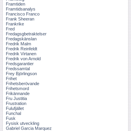
Framtiden
Framtidsanalys
Francisco Franco
Frank Sheeran
Frankrike
Fred
Fredagsgbetraktelser
Fredagskänslan
Fredrik Malm
Fredrik Reinfeldt
Fredrik Virtanen
Fredrik von Arnold
Fredsgarantier
Fredssamtal
Frey Björlingson
Frihet
Frihetsberövande
Frihetsmord
Frikännande
Fru Justitia
Frustration
Fulufjället
Funchal
Fusk
Fysisk utveckling
Gabriel Garcia Marquez