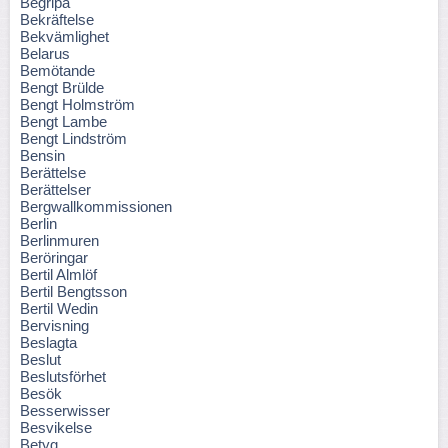
Begripa
Bekräftelse
Bekvämlighet
Belarus
Bemötande
Bengt Brülde
Bengt Holmström
Bengt Lambe
Bengt Lindström
Bensin
Berättelse
Berättelser
Bergwallkommissionen
Berlin
Berlinmuren
Beröringar
Bertil Almlöf
Bertil Bengtsson
Bertil Wedin
Bervisning
Beslagta
Beslut
Beslutsförhet
Besök
Besserwisser
Besvikelse
Betyg