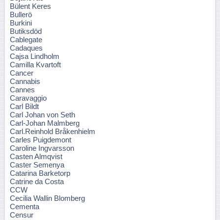
Bülent Keres
Bullerö
Burkini
Butiksdöd
Cablegate
Cadaques
Cajsa Lindholm
Camilla Kvartoft
Cancer
Cannabis
Cannes
Caravaggio
Carl Bildt
Carl Johan von Seth
Carl-Johan Malmberg
Carl.Reinhold Bråkenhielm
Carles Puigdemont
Caroline Ingvarsson
Casten Almqvist
Caster Semenya
Catarina Barketorp
Catrine da Costa
CCW
Cecilia Wallin Blomberg
Cementa
Censur