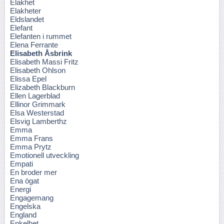
Elakhet
Elakheter
Eldslandet
Elefant
Elefanten i rummet
Elena Ferrante
Elisabeth Åsbrink
Elisabeth Massi Fritz
Elisabeth Ohlson
Elissa Epel
Elizabeth Blackburn
Ellen Lagerblad
Ellinor Grimmark
Elsa Westerstad
Elsvig Lamberthz
Emma
Emma Frans
Emma Prytz
Emotionell utveckling
Empati
En broder mer
Ena ögat
Energi
Engagemang
Engelska
England
Enkelhet