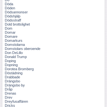
Döda
Döden
Dödsannonser
Dödshjälp
Dödsstraff
Dold brottslighet
Dom
Domar
Domare
Domarkurs
Domstolarna
Domstolars oberoende
Don DeLillo
Donald Trump
Doping
Dopning
Dorotea Bromberg
Döstädning
Drabbade
Drängsbo
Drängsbo by
Dråp
Drenas
Drev
Dreyfusaffären
Dricks