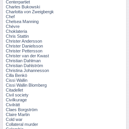
Centerpartiet
Charles Bukowski
Charlotta von Zweigbergk
Chef
Chelsea Manning
Chèvre
Choklateria
Chris Stattin
Christer Andersson
Christer Danielsson
Christer Pettersson
Christer van der Kwast
Christian Dahlman
Christian Dahlström
Christina Johannesson
Cilla Benkö
Cissi Wallin
Cissi Wallin Blomberg
Citadellet
Civil society
Civilkurage
Civilrätt
Claes Borgström
Claire Martin
Cold war
Collateral murder