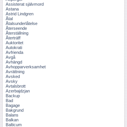
Assisterat självmord
Astana
Astrid Lindgren
Åtal
Åtalsunderlåtelse
Återseende
Återställning
Återträff
Auktoritet
Autokrati
Avfrienda
Avgå
Avhängd
Avhopparverksamhet
Avrättning
Avsked
Avsky
Avtalsbrott
Azerbajdzjan
Backup
Bad
Bagage
Bakgrund
Balans
Balkan
Balticum