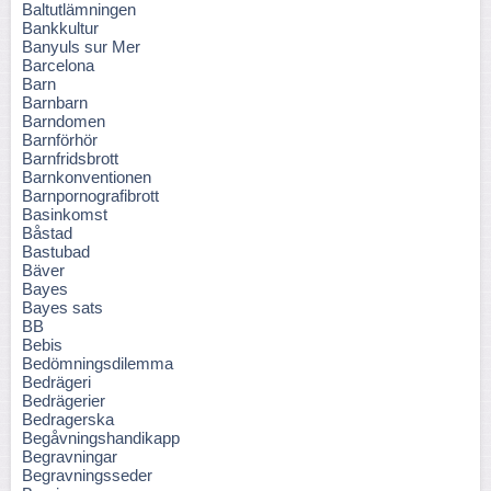
Baltutlämningen
Bankkultur
Banyuls sur Mer
Barcelona
Barn
Barnbarn
Barndomen
Barnförhör
Barnfridsbrott
Barnkonventionen
Barnpornografibrott
Basinkomst
Båstad
Bastubad
Bäver
Bayes
Bayes sats
BB
Bebis
Bedömningsdilemma
Bedrägeri
Bedrägerier
Bedragerska
Begåvningshandikapp
Begravningar
Begravningsseder