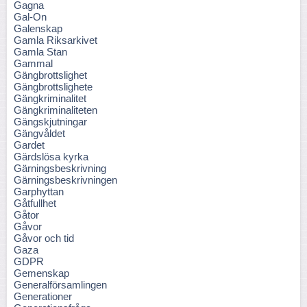
Gagna
Gal-On
Galenskap
Gamla Riksarkivet
Gamla Stan
Gammal
Gängbrottslighet
Gängbrottslighete
Gängkriminalitet
Gängkriminaliteten
Gängskjutningar
Gängvåldet
Gardet
Gärdslösa kyrka
Gärningsbeskrivning
Gärningsbeskrivningen
Garphyttan
Gåtfullhet
Gåtor
Gåvor
Gåvor och tid
Gaza
GDPR
Gemenskap
Generalförsamlingen
Generationer