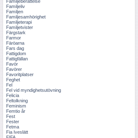
Familjeberättelse
Familjeliv
Familjen
Familjesamhörighet
Familjeterapi
Familjetvister
Färgstark
Farmor
Färöarna
Fars dag
Fattigdom
Fattigfällan
Favör
Favörer
Favoritplatser
Feghet
Fel
Fel vid myndighetsutövning
Felicia
Feltolkning
Feminism
Femtio år
Fest
Fester
Fetma
Fia Iveslätt
FIFA