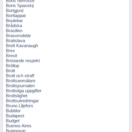
Boris Nemtsov
Boris Spasskij
Bortgjord
Borttappat
Boulebar
Brådska
Brasilien
Brasomdetär
Bratislava
Brett Kavanaugh
Brev
Brexit
Bristande respekt
Bröllop
Brott
Brott och straff
Brottsanmälare
Brottsjournalen
Brottsliga uppgifter
Brottslighet
Brottsutredningar
Bruno Liljefors
Bubblor
Budapest
Budget
Buenos Aires
Bujanovac