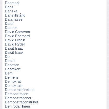
Danmark
Dans
Danska
Danstillstånd
Datatrassel
Dator
Datorer
David Cameron
David Eberhard
David Fredin
David Rydell
Dawit Isaac
Dawit Isaak
De
Debatt
Debatten
Debetkort
Dem
Demens
Demokrati
Demokratin
Demokratirörelsen
Demonstration
Demonstrationer
Demonstrationsfrihet
Den röda filmen