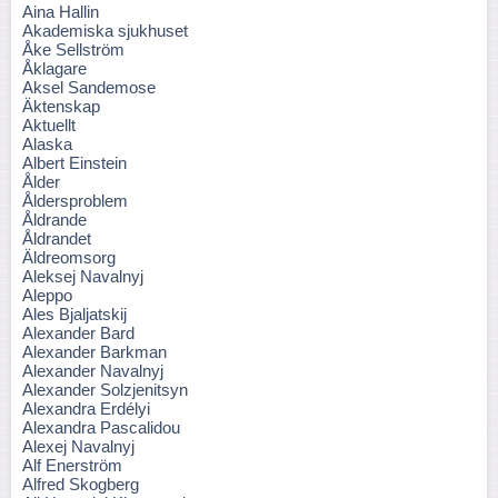
Aina Hallin
Akademiska sjukhuset
Åke Sellström
Åklagare
Aksel Sandemose
Äktenskap
Aktuellt
Alaska
Albert Einstein
Ålder
Åldersproblem
Åldrande
Åldrandet
Äldreomsorg
Aleksej Navalnyj
Aleppo
Ales Bjaljatskij
Alexander Bard
Alexander Barkman
Alexander Navalnyj
Alexander Solzjenitsyn
Alexandra Erdélyi
Alexandra Pascalidou
Alexej Navalnyj
Alf Enerström
Alfred Skogberg