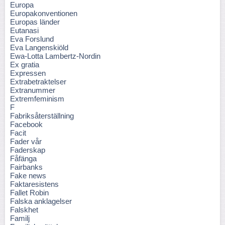
Europa
Europakonventionen
Europas länder
Eutanasi
Eva Forslund
Eva Langenskiöld
Ewa-Lotta Lambertz-Nordin
Ex gratia
Expressen
Extrabetraktelser
Extranummer
Extremfeminism
F
Fabriksåterställning
Facebook
Facit
Fader vår
Faderskap
Fåfänga
Fairbanks
Fake news
Faktaresistens
Fallet Robin
Falska anklagelser
Falskhet
Familj