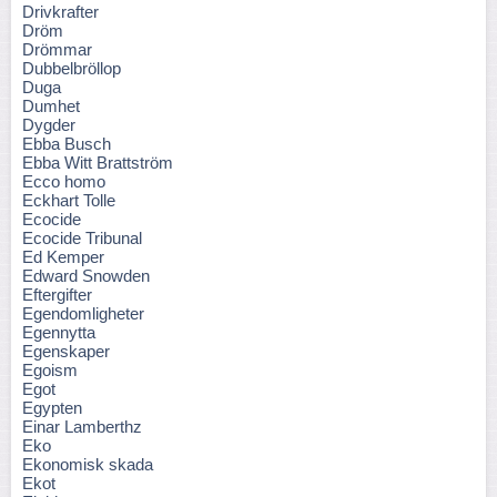
Drivkrafter
Dröm
Drömmar
Dubbelbröllop
Duga
Dumhet
Dygder
Ebba Busch
Ebba Witt Brattström
Ecco homo
Eckhart Tolle
Ecocide
Ecocide Tribunal
Ed Kemper
Edward Snowden
Eftergifter
Egendomligheter
Egennytta
Egenskaper
Egoism
Egot
Egypten
Einar Lamberthz
Eko
Ekonomisk skada
Ekot