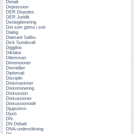
Denali
Depression
DER Disputes
DER Juridik
Deslegitimering
Det som göms i snö
Dialog
Diamant Salihu
Dick Sundevall
Diggiloo
Diktatur
Dilemman
Dimensioner
Dimridåer
Diplomati
Disciplin
Diskmaskiner
Diskriminering
Diskussion
Diskussioner
Diskussionsidé
Djupsömn
Djurö
DN
DN Debatt
DNA-undersökning
Dö