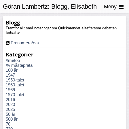
Göran Lambertz:
Blogg, Elisabeth
Meny
Åsbrink
Blogg
Framför allt små noteringar om Quickärendet allteftersom debatten
fortsätter.
Prenumera/rss
Kategorier
#metoo
#vimåsteprata
100 år
1947
1950-talet
1960-talet
1969
1970-talet
2016
2020
2025
50 år
500 år
70
730