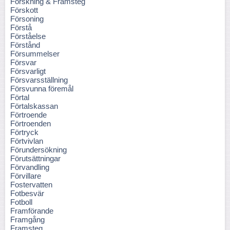
Forskning & Framsteg
Förskott
Försoning
Förstå
Förståelse
Förstånd
Försummelser
Försvar
Försvarligt
Försvarsställning
Försvunna föremål
Förtal
Förtalskassan
Förtroende
Förtroenden
Förtryck
Förtvivlan
Förundersökning
Förutsättningar
Förvandling
Förvillare
Fostervatten
Fotbesvär
Fotboll
Framförande
Framgång
Framsteg