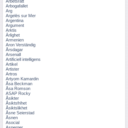
Arbetsrätt
Arbogafallet
Arg
Argelès sur Mer
Argentina
Argument
Arktis
Ärlighet
Armenien
Aron Verständig
Årsdagar
Arsenall
Artificiell intelligens
Artikel
Artister
Artros
Artyom Kamardin
Åsa Beckman
Åsa Romson
ASAP Rocky
Åsikter
Åsiktsfrihet
Åsiktslikhet
Åsne Seierstad
Åsnen
Asocial
Asperger