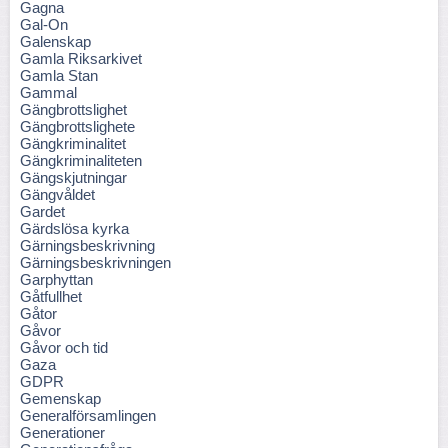
Gagna
Gal-On
Galenskap
Gamla Riksarkivet
Gamla Stan
Gammal
Gängbrottslighet
Gängbrottslighete
Gängkriminalitet
Gängkriminaliteten
Gängskjutningar
Gängvåldet
Gardet
Gärdslösa kyrka
Gärningsbeskrivning
Gärningsbeskrivningen
Garphyttan
Gåtfullhet
Gåtor
Gåvor
Gåvor och tid
Gaza
GDPR
Gemenskap
Generalförsamlingen
Generationer