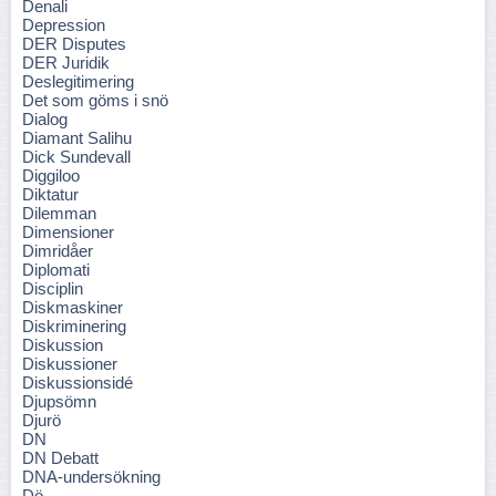
Denali
Depression
DER Disputes
DER Juridik
Deslegitimering
Det som göms i snö
Dialog
Diamant Salihu
Dick Sundevall
Diggiloo
Diktatur
Dilemman
Dimensioner
Dimridåer
Diplomati
Disciplin
Diskmaskiner
Diskriminering
Diskussion
Diskussioner
Diskussionsidé
Djupsömn
Djurö
DN
DN Debatt
DNA-undersökning
Dö