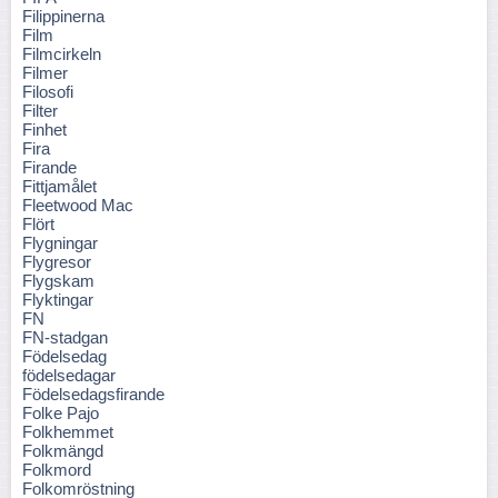
Filippinerna
Film
Filmcirkeln
Filmer
Filosofi
Filter
Finhet
Fira
Firande
Fittjamålet
Fleetwood Mac
Flört
Flygningar
Flygresor
Flygskam
Flyktingar
FN
FN-stadgan
Födelsedag
födelsedagar
Födelsedagsfirande
Folke Pajo
Folkhemmet
Folkmängd
Folkmord
Folkomröstning