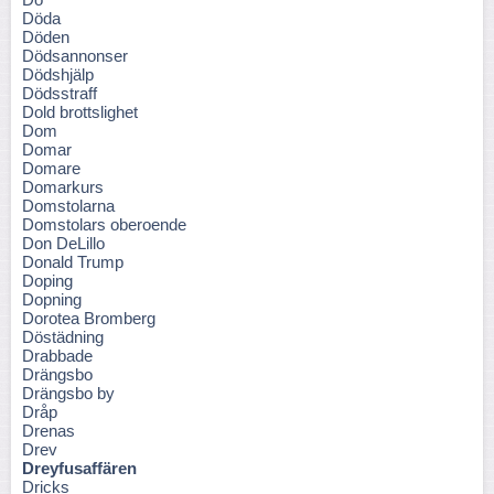
Döda
Döden
Dödsannonser
Dödshjälp
Dödsstraff
Dold brottslighet
Dom
Domar
Domare
Domarkurs
Domstolarna
Domstolars oberoende
Don DeLillo
Donald Trump
Doping
Dopning
Dorotea Bromberg
Döstädning
Drabbade
Drängsbo
Drängsbo by
Dråp
Drenas
Drev
Dreyfusaffären
Dricks