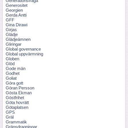
Generationsfråga
Generositet
Georgien
Gerda Antti
GFF
Gina Dirawi
Girjas
Glädje
Glädjeämnen
Gliringar
Global governance
Global uppvärmning
Globen
Glöd
Gode män
Godhet
Goliat
Göra gott
Göran Persson
Gösta Ekman
Göstfrihet
Göta hovrätt
Götaplatsen
GPS
Gräl
Grammatik
Gränsdragningar