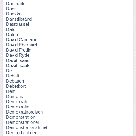
Danmark
Dans
Danska
Danstillstånd
Datatrassel
Dator
Datorer
David Cameron
David Eberhard
David Fredin
David Rydell
Dawit Isaac
Dawit Isaak
De
Debatt
Debatten
Debetkort
Dem
Demens
Demokrati
Demokratin
Demokratirörelsen
Demonstration
Demonstrationer
Demonstrationsfrihet
Den röda filmen