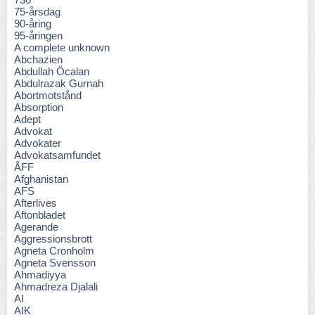
75-årsdag
90-åring
95-åringen
A complete unknown
Abchazien
Abdullah Öcalan
Abdulrazak Gurnah
Abortmotstånd
Absorption
Adept
Advokat
Advokater
Advokatsamfundet
ÅFF
Afghanistan
AFS
Afterlives
Aftonbladet
Agerande
Aggressionsbrott
Agneta Cronholm
Agneta Svensson
Ahmadiyya
Ahmadreza Djalali
AI
AIK