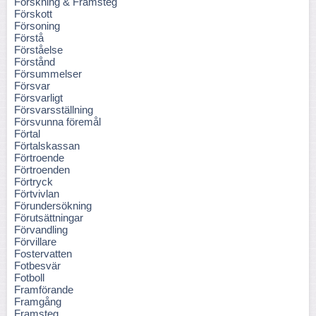
Forskning & Framsteg
Förskott
Försoning
Förstå
Förståelse
Förstånd
Försummelser
Försvar
Försvarligt
Försvarsställning
Försvunna föremål
Förtal
Förtalskassan
Förtroende
Förtroenden
Förtryck
Förtvivlan
Förundersökning
Förutsättningar
Förvandling
Förvillare
Fostervatten
Fotbesvär
Fotboll
Framförande
Framgång
Framsteg