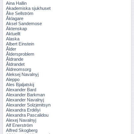
Aina Hallin
Akademiska sjukhuset
Åke Sellström
Åklagare
Aksel Sandemose
Äktenskap
Aktuellt
Alaska
Albert Einstein
Ålder
Åldersproblem
Åldrande
Åldrandet
Äldreomsorg
Aleksej Navalnyj
Aleppo
Ales Bjaljatskij
Alexander Bard
Alexander Barkman
Alexander Navalnyj
Alexander Solzjenitsyn
Alexandra Erdélyi
Alexandra Pascalidou
Alexej Navalnyj
Alf Enerström
Alfred Skogberg