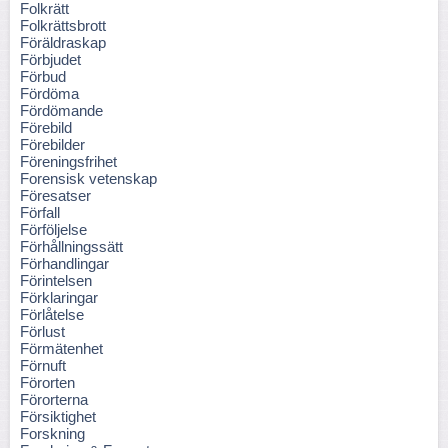
Folkrätt
Folkrättsbrott
Föräldraskap
Förbjudet
Förbud
Fördöma
Fördömande
Förebild
Förebilder
Föreningsfrihet
Forensisk vetenskap
Föresatser
Förfall
Förföljelse
Förhållningssätt
Förhandlingar
Förintelsen
Förklaringar
Förlåtelse
Förlust
Förmätenhet
Förnuft
Förorten
Förorterna
Försiktighet
Forskning