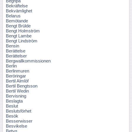
Begripa
Bekräftelse
Bekvämlighet
Belarus
Bemötande
Bengt Brülde
Bengt Holmström
Bengt Lambe
Bengt Lindström
Bensin
Berättelse
Berättelser
Bergwallkommissionen
Berlin
Berlinmuren
Beröringar
Bertil Almlöf
Bertil Bengtsson
Bertil Wedin
Bervisning
Beslagta
Beslut
Beslutsförhet
Besök
Besserwisser
Besvikelse
Betyg