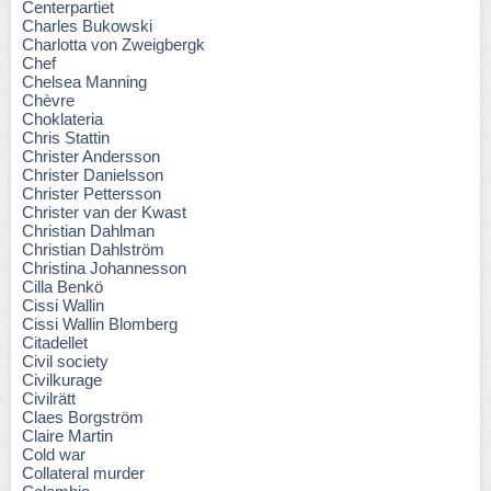
Centerpartiet
Charles Bukowski
Charlotta von Zweigbergk
Chef
Chelsea Manning
Chèvre
Choklateria
Chris Stattin
Christer Andersson
Christer Danielsson
Christer Pettersson
Christer van der Kwast
Christian Dahlman
Christian Dahlström
Christina Johannesson
Cilla Benkö
Cissi Wallin
Cissi Wallin Blomberg
Citadellet
Civil society
Civilkurage
Civilrätt
Claes Borgström
Claire Martin
Cold war
Collateral murder