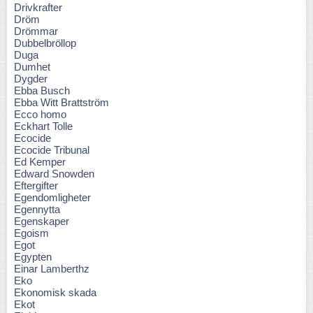
Drivkrafter
Dröm
Drömmar
Dubbelbröllop
Duga
Dumhet
Dygder
Ebba Busch
Ebba Witt Brattström
Ecco homo
Eckhart Tolle
Ecocide
Ecocide Tribunal
Ed Kemper
Edward Snowden
Eftergifter
Egendomligheter
Egennytta
Egenskaper
Egoism
Egot
Egypten
Einar Lamberthz
Eko
Ekonomisk skada
Ekot