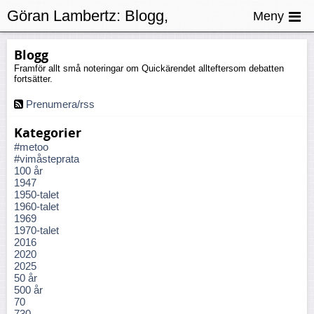
Göran Lambertz:
Blogg,
Meny
Dreyfusaffären
Blogg
Framför allt små noteringar om Quickärendet allteftersom debatten
fortsätter.
Prenumera/rss
Kategorier
#metoo
#vimåsteprata
100 år
1947
1950-talet
1960-talet
1969
1970-talet
2016
2020
2025
50 år
500 år
70
730