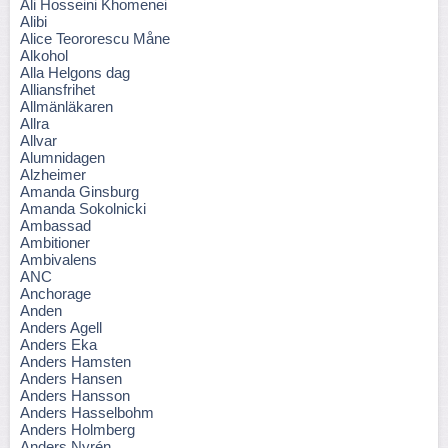
Ali Hosseini Khomenei
Alibi
Alice Teororescu Måne
Alkohol
Alla Helgons dag
Alliansfrihet
Allmänläkaren
Allra
Allvar
Alumnidagen
Alzheimer
Amanda Ginsburg
Amanda Sokolnicki
Ambassad
Ambitioner
Ambivalens
ANC
Anchorage
Anden
Anders Agell
Anders Eka
Anders Hamsten
Anders Hansen
Anders Hansson
Anders Hasselbohm
Anders Holmberg
Anders Nyrén