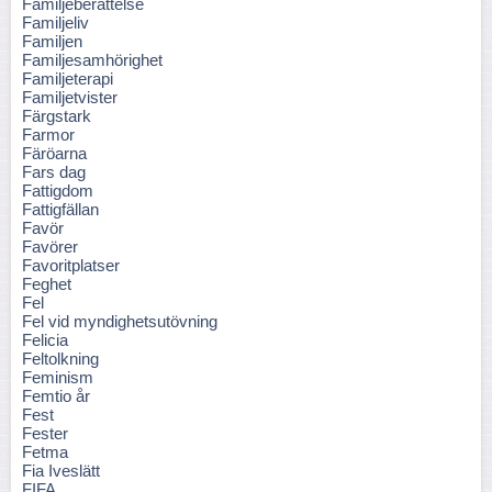
Familjeberättelse
Familjeliv
Familjen
Familjesamhörighet
Familjeterapi
Familjetvister
Färgstark
Farmor
Färöarna
Fars dag
Fattigdom
Fattigfällan
Favör
Favörer
Favoritplatser
Feghet
Fel
Fel vid myndighetsutövning
Felicia
Feltolkning
Feminism
Femtio år
Fest
Fester
Fetma
Fia Iveslätt
FIFA