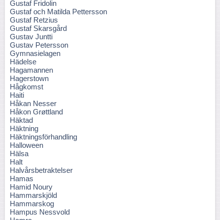
Gustaf Fridolin
Gustaf och Matilda Pettersson
Gustaf Retzius
Gustaf Skarsgård
Gustav Juntti
Gustav Petersson
Gymnasielagen
Hädelse
Hagamannen
Hagerstown
Hågkomst
Haiti
Håkan Nesser
Håkon Grøttland
Häktad
Häktning
Häktningsförhandling
Halloween
Hälsa
Halt
Halvårsbetraktelser
Hamas
Hamid Noury
Hammarskjöld
Hammarskog
Hampus Nessvold