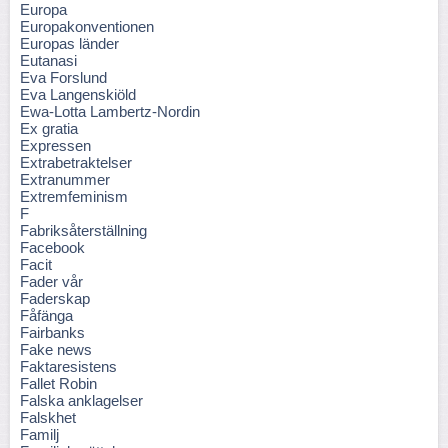
Europa
Europakonventionen
Europas länder
Eutanasi
Eva Forslund
Eva Langenskiöld
Ewa-Lotta Lambertz-Nordin
Ex gratia
Expressen
Extrabetraktelser
Extranummer
Extremfeminism
F
Fabriksåterställning
Facebook
Facit
Fader vår
Faderskap
Fåfänga
Fairbanks
Fake news
Faktaresistens
Fallet Robin
Falska anklagelser
Falskhet
Familj