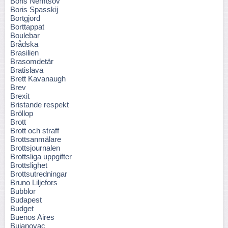
Boris Nemtsov
Boris Spasskij
Bortgjord
Borttappat
Boulebar
Brådska
Brasilien
Brasomdetär
Bratislava
Brett Kavanaugh
Brev
Brexit
Bristande respekt
Bröllop
Brott
Brott och straff
Brottsanmälare
Brottsjournalen
Brottsliga uppgifter
Brottslighet
Brottsutredningar
Bruno Liljefors
Bubblor
Budapest
Budget
Buenos Aires
Bujanovac