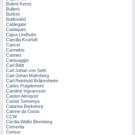
Bülent Keres
Bullerö
Burkini
Butiksdöd
Cablegate
Cadaques
Cajsa Lindholm
Camilla Kvartoft
Cancer
Cannabis
Cannes
Caravaggio
Carl Bildt
Carl Johan von Seth
Carl-Johan Malmberg
Carl.Reinhold Bråkenhielm
Carles Puigdemont
Caroline Ingvarsson
Casten Almqvist
Caster Semenya
Catarina Barketorp
Catrine da Costa
CCW
Cecilia Wallin Blomberg
Cementa
Censur