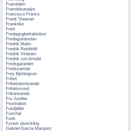
Framtiden
Framtidsanalys
Francisco Franco
Frank Sheeran
Frankrike
Fred
Fredagsgbetraktelser
Fredagskänslan
Fredrik Malm
Fredrik Reinfeldt
Fredrik Virtanen
Fredrik von Arnold
Fredsgarantier
Fredssamtal
Frey Björlingson
Frihet
Frihetsberövande
Frihetsmord
Frikännande
Fru Justitia
Frustration
Fulufjället
Funchal
Fusk
Fysisk utveckling
Gabriel Garcia Marquez