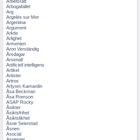
Arbetsrätt
Arbogafallet
Arg
Argelès sur Mer
Argentina
Argument
Arktis
Ärlighet
Armenien
Aron Verständig
Årsdagar
Arsenall
Artificiell intelligens
Artikel
Artister
Artros
Artyom Kamardin
Åsa Beckman
Åsa Romson
ASAP Rocky
Åsikter
Åsiktsfrihet
Åsiktslikhet
Åsne Seierstad
Åsnen
Asocial
Asperger