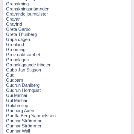
Granskning
Granskningsnämnden
Grävande journalister
Gravar
Gravfrid
Greta Garbo
Greta Thunberg
Gripa dagen
Grönland
Grooming
Grov oaktsamhet
Grundlagen
Grundläggande friheter
Gubb Jan Stigson
Gud
Gudbarn
Gudrun Dahlberg
Gudrun Hörnquist
Gui Minhai
Gul Minhai
Guldbröllop
Gunborg Axén
Gunilla Berg Samuelsson
Gunnar Strömmar
Gunnar Strömmer
Gunnar Wall