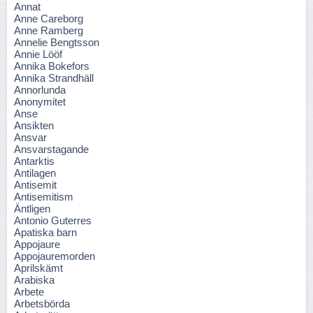
Annat
Anne Careborg
Anne Ramberg
Annelie Bengtsson
Annie Lööf
Annika Bokefors
Annika Strandhäll
Annorlunda
Anonymitet
Anse
Ansikten
Ansvar
Ansvarstagande
Antarktis
Antilagen
Antisemit
Antisemitism
Äntligen
Antonio Guterres
Apatiska barn
Appojaure
Appojauremorden
Aprilskämt
Arabiska
Arbete
Arbetsbörda