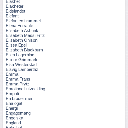
Elakhet
Elakheter
Eldslandet
Elefant
Elefanten i rummet
Elena Ferrante
Elisabeth Åsbrink
Elisabeth Massi Fritz
Elisabeth Ohlson
Elissa Epel
Elizabeth Blackburn
Ellen Lagerblad
Ellinor Grimmark
Elsa Westerstad
Elsvig Lamberthz
Emma
Emma Frans
Emma Prytz
Emotionell utveckling
Empati
En broder mer
Ena ögat
Energi
Engagemang
Engelska
England
Enkelhet