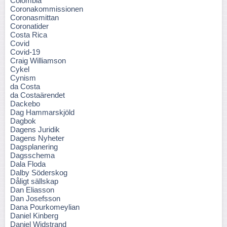
Colombia
Coronakommissionen
Coronasmittan
Coronatider
Costa Rica
Covid
Covid-19
Craig Williamson
Cykel
Cynism
da Costa
da Costaärendet
Dackebo
Dag Hammarskjöld
Dagbok
Dagens Juridik
Dagens Nyheter
Dagsplanering
Dagsschema
Dala Floda
Dalby Söderskog
Dåligt sällskap
Dan Eliasson
Dan Josefsson
Dana Pourkomeylian
Daniel Kinberg
Daniel Widstrand