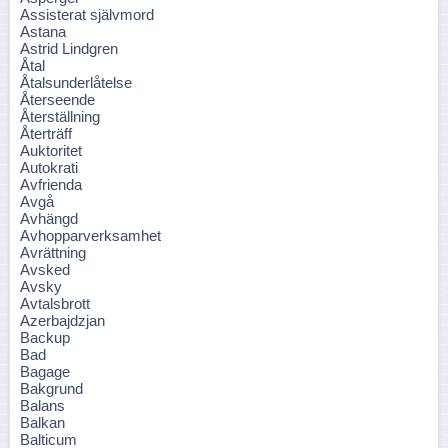
Assisterat självmord
Astana
Astrid Lindgren
Åtal
Åtalsunderlåtelse
Återseende
Återställning
Återträff
Auktoritet
Autokrati
Avfrienda
Avgå
Avhängd
Avhopparverksamhet
Avrättning
Avsked
Avsky
Avtalsbrott
Azerbajdzjan
Backup
Bad
Bagage
Bakgrund
Balans
Balkan
Balticum