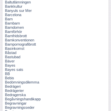
Baltutlämningen
Bankkultur
Banyuls sur Mer
Barcelona
Barn
Barnbarn
Barndomen
Barnförhör
Barnfridsbrott
Barnkonventionen
Barnpornografibrott
Basinkomst
Båstad
Bastubad
Bäver
Bayes
Bayes sats
BB
Bebis
Bedömningsdilemma
Bedrägeri
Bedrägerier
Bedragerska
Begåvningshandikapp
Begravningar
Begravningsseder