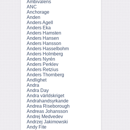
Ambivalens
ANC
Anchorage
Anden
Anders Agell
Anders Eka
Anders Hamsten
Anders Hansen
Anders Hansson
Anders Hasselbohm
Anders Holmberg
Anders Nyrén
Anders Perklev
Anders Retzius
Anders Thornberg
Andlighet
Andra
Andra Day
Andra världskriget
Andrahandsyrkande
Andrea Riseborough
Andreas Johansson
Andrej Medvedev
Andrzej Jakimowski
Andy Fite