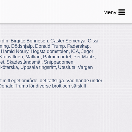
Meny
ardin, Birgitte Bonnesen, Caster Semenya, Cissi
kning, Dödshjälp, Donald Trump, Faderskap,
l, Hamid Noury, Högsta domstolen, ICA, Jegor
ronvittnen, Maffian, Palmemordet, Per Maritz,
såret, Skadeståndsmål, Snippadomen,
öterska, Uppsala tingsrätt, Utesluta, Vargen
åt mitt eget område, det rättsliga. Vad hände under
onald Trump för diverse brott och särskilt