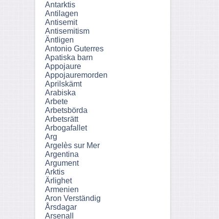
Antarktis
Antilagen
Antisemit
Antisemitism
Äntligen
Antonio Guterres
Apatiska barn
Appojaure
Appojauremorden
Aprilskämt
Arabiska
Arbete
Arbetsbörda
Arbetsrätt
Arbogafallet
Arg
Argelès sur Mer
Argentina
Argument
Arktis
Ärlighet
Armenien
Aron Verständig
Årsdagar
Arsenall