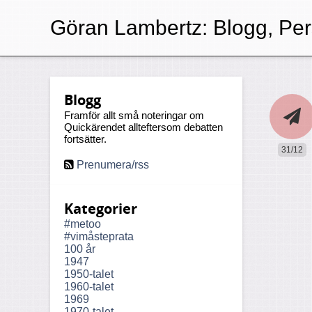
Göran Lambertz:
Blogg, Pe
Blogg
Framför allt små noteringar om
Quickärendet allteftersom debatten
fortsätter.
31/12
Prenumera/rss
Kategorier
#metoo
#vimåsteprata
100 år
1947
1950-talet
1960-talet
1969
1970-talet