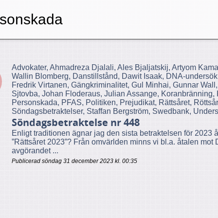
rsonskada
Advokater, Ahmadreza Djalali, Ales Bjaljatskij, Artyom Kam
Wallin Blomberg, Danstillstånd, Dawit Isaak, DNA-undersö
Fredrik Virtanen, Gängkriminalitet, Gul Minhai, Gunnar Wal
Sjtovba, Johan Floderaus, Julian Assange, Koranbränning, K
Personskada, PFAS, Politiken, Prejudikat, Rättsåret, Rött
Söndagsbetraktelser, Staffan Bergström, Swedbank, Undersk
Söndagsbetraktelse nr 448
Enligt traditionen ägnar jag den sista betraktelsen för 2023 
”Rättsåret 2023”? Från omvärlden minns vi bl.a. åtalen mot D
avgörandet ...
Publicerad söndag 31 december 2023 kl. 00:35