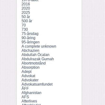
2016
2020
2025
50 år
500 år
70
730
75-årsdag
90-åring
95-åringen
A complete unknown
Abchazien
Abdullah Öcalan
Abdulrazak Gurnah
Abortmotstånd
Absorption
Adept
Advokat
Advokater
Advokatsamfundet
ÅFF
Afghanistan
AFS
Afterlives