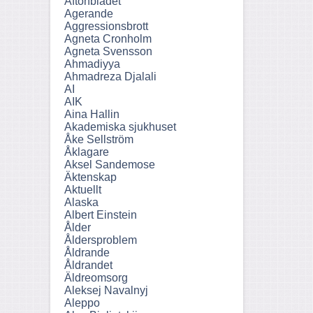
Aftonbladet
Agerande
Aggressionsbrott
Agneta Cronholm
Agneta Svensson
Ahmadiyya
Ahmadreza Djalali
AI
AIK
Aina Hallin
Akademiska sjukhuset
Åke Sellström
Åklagare
Aksel Sandemose
Äktenskap
Aktuellt
Alaska
Albert Einstein
Ålder
Åldersproblem
Åldrande
Åldrandet
Äldreomsorg
Aleksej Navalnyj
Aleppo