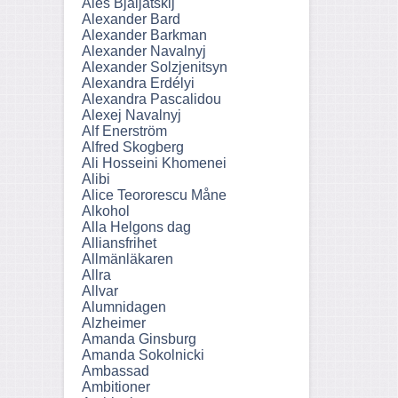
Ales Bjaljatskij
Alexander Bard
Alexander Barkman
Alexander Navalnyj
Alexander Solzjenitsyn
Alexandra Erdélyi
Alexandra Pascalidou
Alexej Navalnyj
Alf Enerström
Alfred Skogberg
Ali Hosseini Khomenei
Alibi
Alice Teororescu Måne
Alkohol
Alla Helgons dag
Alliansfrihet
Allmänläkaren
Allra
Allvar
Alumnidagen
Alzheimer
Amanda Ginsburg
Amanda Sokolnicki
Ambassad
Ambitioner