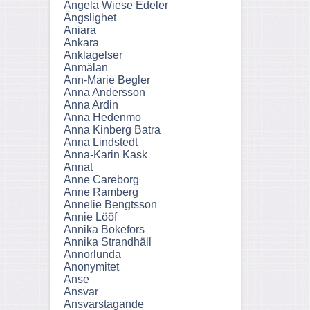
Angela Wiese Edeler
Ängslighet
Aniara
Ankara
Anklagelser
Anmälan
Ann-Marie Begler
Anna Andersson
Anna Ardin
Anna Hedenmo
Anna Kinberg Batra
Anna Lindstedt
Anna-Karin Kask
Annat
Anne Careborg
Anne Ramberg
Annelie Bengtsson
Annie Lööf
Annika Bokefors
Annika Strandhäll
Annorlunda
Anonymitet
Anse
Ansvar
Ansvarstagande