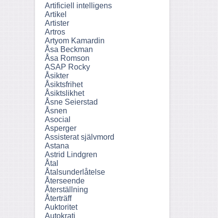
Artificiell intelligens
Artikel
Artister
Artros
Artyom Kamardin
Åsa Beckman
Åsa Romson
ASAP Rocky
Åsikter
Åsiktsfrihet
Åsiktslikhet
Åsne Seierstad
Åsnen
Asocial
Asperger
Assisterat självmord
Astana
Astrid Lindgren
Åtal
Åtalsunderlåtelse
Återseende
Återställning
Återträff
Auktoritet
Autokrati