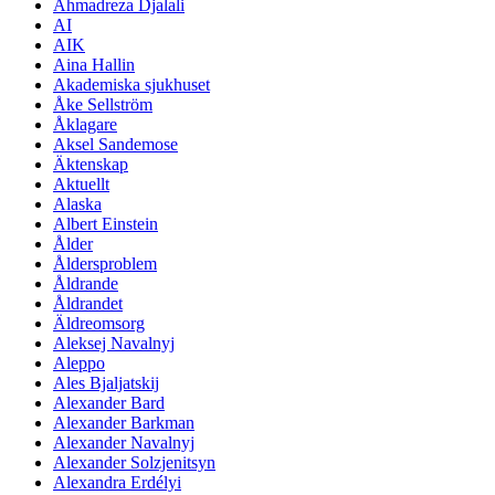
Ahmadreza Djalali
AI
AIK
Aina Hallin
Akademiska sjukhuset
Åke Sellström
Åklagare
Aksel Sandemose
Äktenskap
Aktuellt
Alaska
Albert Einstein
Ålder
Åldersproblem
Åldrande
Åldrandet
Äldreomsorg
Aleksej Navalnyj
Aleppo
Ales Bjaljatskij
Alexander Bard
Alexander Barkman
Alexander Navalnyj
Alexander Solzjenitsyn
Alexandra Erdélyi