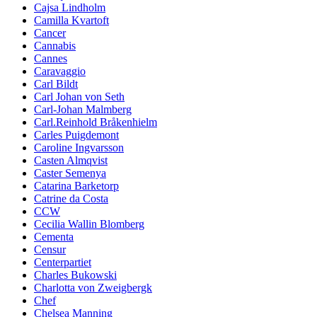
Cajsa Lindholm
Camilla Kvartoft
Cancer
Cannabis
Cannes
Caravaggio
Carl Bildt
Carl Johan von Seth
Carl-Johan Malmberg
Carl.Reinhold Bråkenhielm
Carles Puigdemont
Caroline Ingvarsson
Casten Almqvist
Caster Semenya
Catarina Barketorp
Catrine da Costa
CCW
Cecilia Wallin Blomberg
Cementa
Censur
Centerpartiet
Charles Bukowski
Charlotta von Zweigbergk
Chef
Chelsea Manning