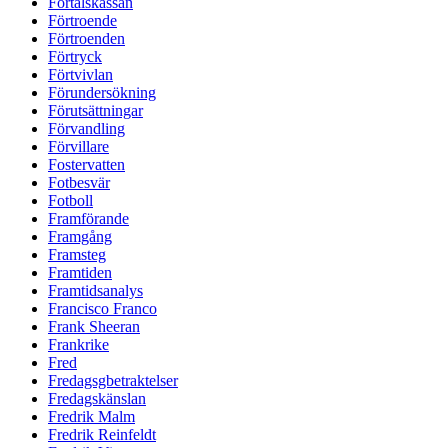
Förtalskassan
Förtroende
Förtroenden
Förtryck
Förtvivlan
Förundersökning
Förutsättningar
Förvandling
Förvillare
Fostervatten
Fotbesvär
Fotboll
Framförande
Framgång
Framsteg
Framtiden
Framtidsanalys
Francisco Franco
Frank Sheeran
Frankrike
Fred
Fredagsgbetraktelser
Fredagskänslan
Fredrik Malm
Fredrik Reinfeldt