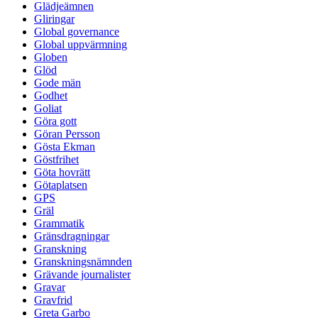
Glädjeämnen
Gliringar
Global governance
Global uppvärmning
Globen
Glöd
Gode män
Godhet
Goliat
Göra gott
Göran Persson
Gösta Ekman
Göstfrihet
Göta hovrätt
Götaplatsen
GPS
Gräl
Grammatik
Gränsdragningar
Granskning
Granskningsnämnden
Grävande journalister
Gravar
Gravfrid
Greta Garbo