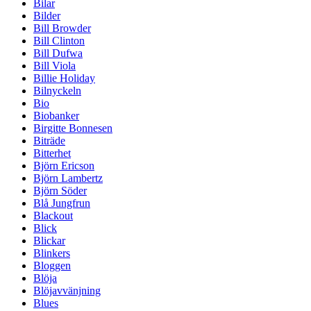
Bilar
Bilder
Bill Browder
Bill Clinton
Bill Dufwa
Bill Viola
Billie Holiday
Bilnyckeln
Bio
Biobanker
Birgitte Bonnesen
Biträde
Bitterhet
Björn Ericson
Björn Lambertz
Björn Söder
Blå Jungfrun
Blackout
Blick
Blickar
Blinkers
Bloggen
Blöja
Blöjavvänjning
Blues