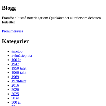
Blogg
Framför allt små noteringar om Quickärendet allteftersom debatten
fortsätter.
Prenumera/rss
Kategorier
#metoo
#vimåsteprata
100 år
1947
1950-talet
1960-talet
1969
1970-talet
2016
2020
2025
50 år
500 år