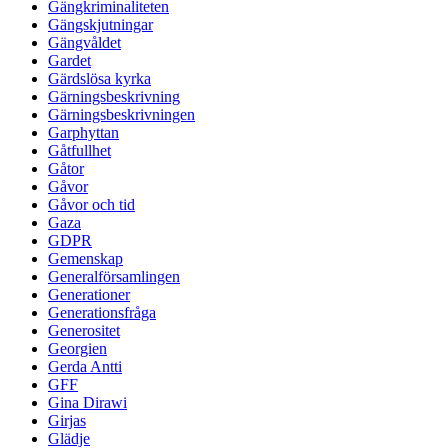
Gängkriminaliteten
Gängskjutningar
Gängvåldet
Gardet
Gärdslösa kyrka
Gärningsbeskrivning
Gärningsbeskrivningen
Garphyttan
Gåtfullhet
Gåtor
Gåvor
Gåvor och tid
Gaza
GDPR
Gemenskap
Generalförsamlingen
Generationer
Generationsfråga
Generositet
Georgien
Gerda Antti
GFF
Gina Dirawi
Girjas
Glädje