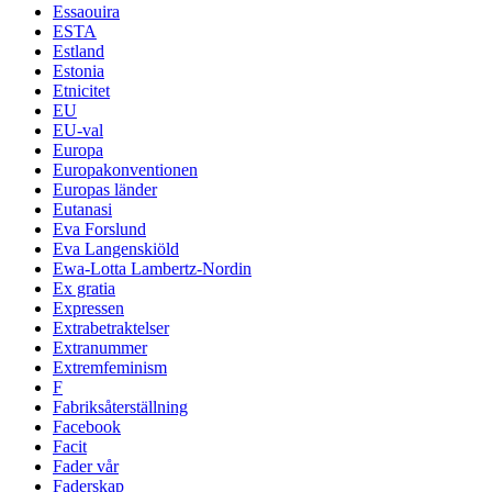
Essaouira
ESTA
Estland
Estonia
Etnicitet
EU
EU-val
Europa
Europakonventionen
Europas länder
Eutanasi
Eva Forslund
Eva Langenskiöld
Ewa-Lotta Lambertz-Nordin
Ex gratia
Expressen
Extrabetraktelser
Extranummer
Extremfeminism
F
Fabriksåterställning
Facebook
Facit
Fader vår
Faderskap