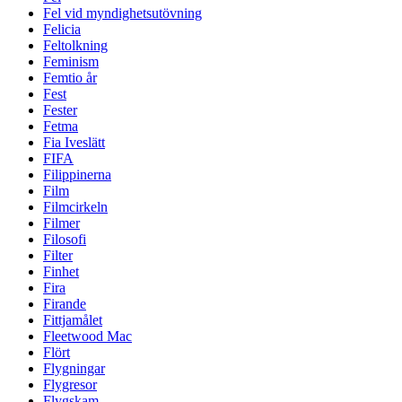
Fel vid myndighetsutövning
Felicia
Feltolkning
Feminism
Femtio år
Fest
Fester
Fetma
Fia Iveslätt
FIFA
Filippinerna
Film
Filmcirkeln
Filmer
Filosofi
Filter
Finhet
Fira
Firande
Fittjamålet
Fleetwood Mac
Flört
Flygningar
Flygresor
Flygskam