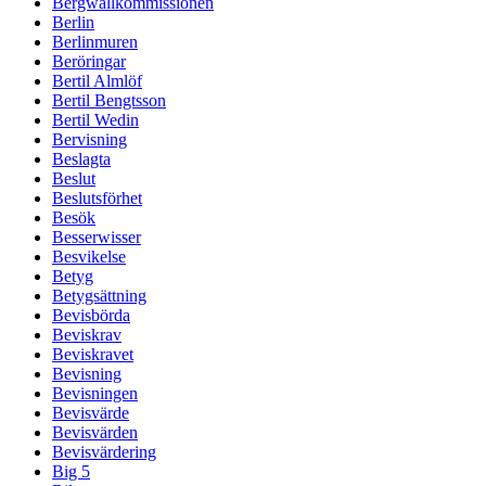
Bergwallkommissionen
Berlin
Berlinmuren
Beröringar
Bertil Almlöf
Bertil Bengtsson
Bertil Wedin
Bervisning
Beslagta
Beslut
Beslutsförhet
Besök
Besserwisser
Besvikelse
Betyg
Betygsättning
Bevisbörda
Beviskrav
Beviskravet
Bevisning
Bevisningen
Bevisvärde
Bevisvärden
Bevisvärdering
Big 5