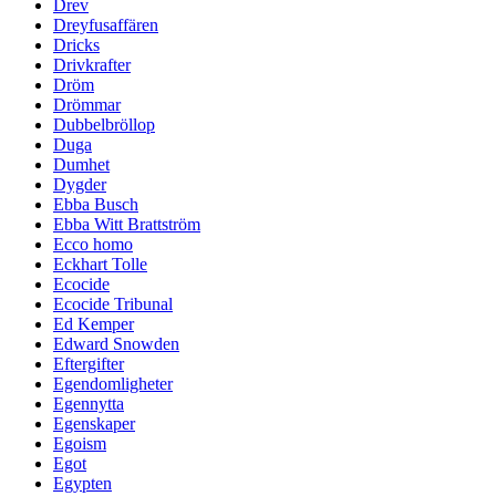
Drev
Dreyfusaffären
Dricks
Drivkrafter
Dröm
Drömmar
Dubbelbröllop
Duga
Dumhet
Dygder
Ebba Busch
Ebba Witt Brattström
Ecco homo
Eckhart Tolle
Ecocide
Ecocide Tribunal
Ed Kemper
Edward Snowden
Eftergifter
Egendomligheter
Egennytta
Egenskaper
Egoism
Egot
Egypten