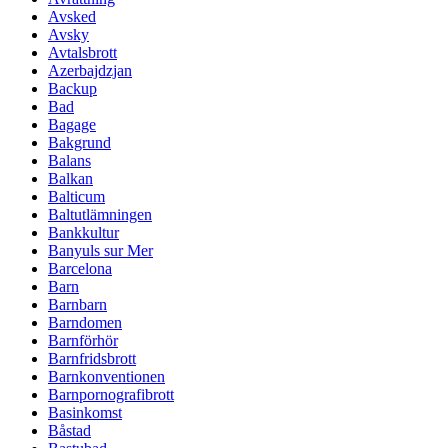
Avsked
Avsky
Avtalsbrott
Azerbajdzjan
Backup
Bad
Bagage
Bakgrund
Balans
Balkan
Balticum
Baltutlämningen
Bankkultur
Banyuls sur Mer
Barcelona
Barn
Barnbarn
Barndomen
Barnförhör
Barnfridsbrott
Barnkonventionen
Barnpornografibrott
Basinkomst
Båstad