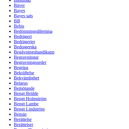
Bastubad
Bäver
Bayes
Bayes sats
BB
Bebis
Bedömningsdilemma
Bedrägeri
Bedrägerier
Bedragerska
Begåvningshandikapp
Begravningar
Begravningsseder
Begripa
Bekräftelse
Bekvämlighet
Belarus
Bemötande
Bengt Brülde
Bengt Holmström
Bengt Lambe
Bengt Lindström
Bensin
Berättelse
Berättelser