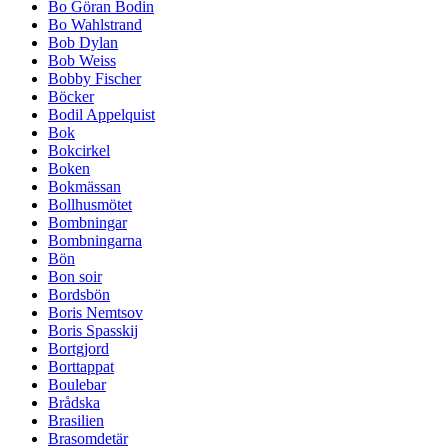
Bo Göran Bodin
Bo Wahlstrand
Bob Dylan
Bob Weiss
Bobby Fischer
Böcker
Bodil Appelquist
Bok
Bokcirkel
Boken
Bokmässan
Bollhusmötet
Bombningar
Bombningarna
Bön
Bon soir
Bordsbön
Boris Nemtsov
Boris Spasskij
Bortgjord
Borttappat
Boulebar
Brådska
Brasilien
Brasomdetär