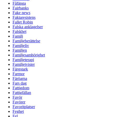
Fåfänga
Fairbanks
Fake news
Faktaresistens
Fallet Robin
Falska anklagelser
Falskhet
Familj
Familjeberättelse
Familjeliv
Familjen
Familjesamhörighet
Familjeterapi
Familjetvister
Färgstark
Farmor
Färöarna
Fars dag
Fattigdom
Fattigfällan
Favör
Favörer
Favoritplatser
Feghet
Fel