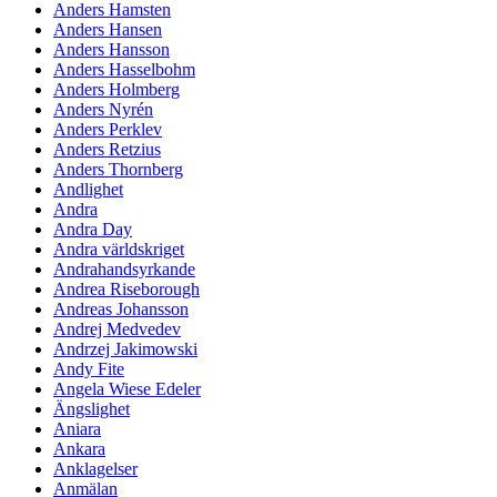
Anders Hamsten
Anders Hansen
Anders Hansson
Anders Hasselbohm
Anders Holmberg
Anders Nyrén
Anders Perklev
Anders Retzius
Anders Thornberg
Andlighet
Andra
Andra Day
Andra världskriget
Andrahandsyrkande
Andrea Riseborough
Andreas Johansson
Andrej Medvedev
Andrzej Jakimowski
Andy Fite
Angela Wiese Edeler
Ängslighet
Aniara
Ankara
Anklagelser
Anmälan