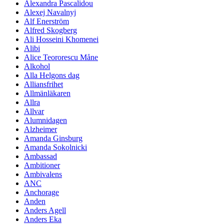
Alexandra Pascalidou
Alexej Navalnyj
Alf Enerström
Alfred Skogberg
Ali Hosseini Khomenei
Alibi
Alice Teororescu Måne
Alkohol
Alla Helgons dag
Alliansfrihet
Allmänläkaren
Allra
Allvar
Alumnidagen
Alzheimer
Amanda Ginsburg
Amanda Sokolnicki
Ambassad
Ambitioner
Ambivalens
ANC
Anchorage
Anden
Anders Agell
Anders Eka