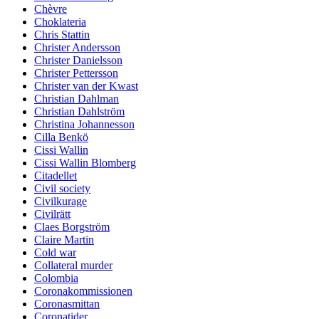
Chèvre
Choklateria
Chris Stattin
Christer Andersson
Christer Danielsson
Christer Pettersson
Christer van der Kwast
Christian Dahlman
Christian Dahlström
Christina Johannesson
Cilla Benkö
Cissi Wallin
Cissi Wallin Blomberg
Citadellet
Civil society
Civilkurage
Civilrätt
Claes Borgström
Claire Martin
Cold war
Collateral murder
Colombia
Coronakommissionen
Coronasmittan
Coronatider