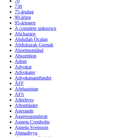
70
730
75-årsdag
90-åring
95-åringen
A complete unknown
Abchazien
Abdullah Öcalan
Abdulrazak Gurnah
Abortmotstånd
Absorption
Adept
Advokat
Advokater
Advokatsamfundet
ÅFF
Afghanistan
AFS
Afterlives
Aftonbladet
Agerande
Aggressionsbrott
Agneta Cronholm
Agneta Svensson
Ahmadiyya