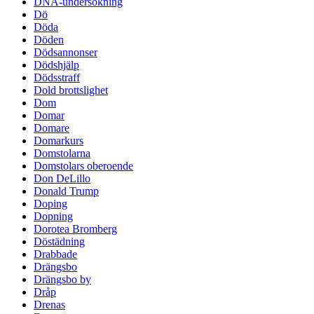
DNA-undersökning
Dö
Döda
Döden
Dödsannonser
Dödshjälp
Dödsstraff
Dold brottslighet
Dom
Domar
Domare
Domarkurs
Domstolarna
Domstolars oberoende
Don DeLillo
Donald Trump
Doping
Dopning
Dorotea Bromberg
Döstädning
Drabbade
Drängsbo
Drängsbo by
Dråp
Drenas