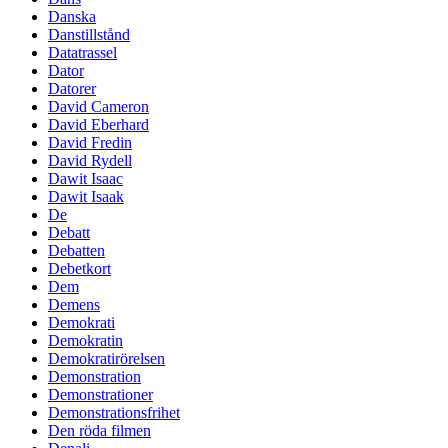
Danska
Danstillstånd
Datatrassel
Dator
Datorer
David Cameron
David Eberhard
David Fredin
David Rydell
Dawit Isaac
Dawit Isaak
De
Debatt
Debatten
Debetkort
Dem
Demens
Demokrati
Demokratin
Demokratirörelsen
Demonstration
Demonstrationer
Demonstrationsfrihet
Den röda filmen