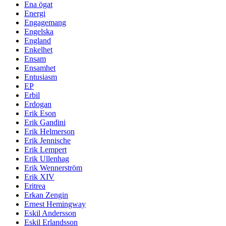
Ena ögat
Energi
Engagemang
Engelska
England
Enkelhet
Ensam
Ensamhet
Entusiasm
EP
Erbil
Erdogan
Erik Eson
Erik Gandini
Erik Helmerson
Erik Jennische
Erik Lempert
Erik Ullenhag
Erik Wennerström
Erik XIV
Eritrea
Erkan Zengin
Ernest Hemingway
Eskil Andersson
Eskil Erlandsson