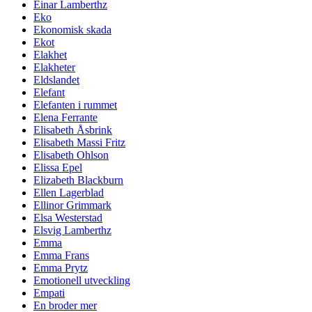
Einar Lamberthz
Eko
Ekonomisk skada
Ekot
Elakhet
Elakheter
Eldslandet
Elefant
Elefanten i rummet
Elena Ferrante
Elisabeth Åsbrink
Elisabeth Massi Fritz
Elisabeth Ohlson
Elissa Epel
Elizabeth Blackburn
Ellen Lagerblad
Ellinor Grimmark
Elsa Westerstad
Elsvig Lamberthz
Emma
Emma Frans
Emma Prytz
Emotionell utveckling
Empati
En broder mer