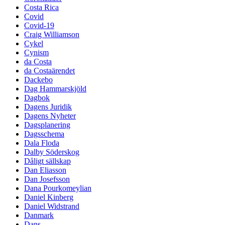
Costa Rica
Covid
Covid-19
Craig Williamson
Cykel
Cynism
da Costa
da Costaärendet
Dackebo
Dag Hammarskjöld
Dagbok
Dagens Juridik
Dagens Nyheter
Dagsplanering
Dagsschema
Dala Floda
Dalby Söderskog
Dåligt sällskap
Dan Eliasson
Dan Josefsson
Dana Pourkomeylian
Daniel Kinberg
Daniel Widstrand
Danmark
Dans