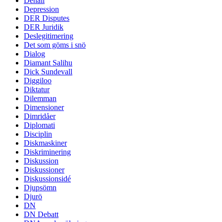
Denali
Depression
DER Disputes
DER Juridik
Deslegitimering
Det som göms i snö
Dialog
Diamant Salihu
Dick Sundevall
Diggiloo
Diktatur
Dilemman
Dimensioner
Dimridåer
Diplomati
Disciplin
Diskmaskiner
Diskriminering
Diskussion
Diskussioner
Diskussionsidé
Djupsömn
Djurö
DN
DN Debatt