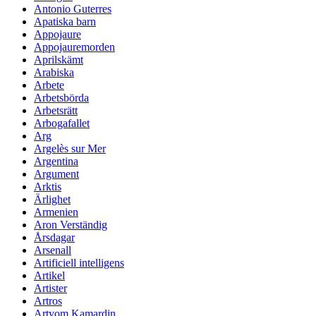
Antonio Guterres
Apatiska barn
Appojaure
Appojauremorden
Aprilskämt
Arabiska
Arbete
Arbetsbörda
Arbetsrätt
Arbogafallet
Arg
Argelès sur Mer
Argentina
Argument
Arktis
Ärlighet
Armenien
Aron Verständig
Årsdagar
Arsenall
Artificiell intelligens
Artikel
Artister
Artros
Artyom Kamardin