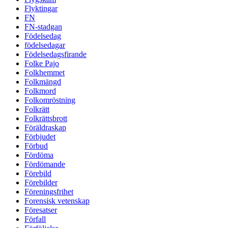
Flyktingar
FN
FN-stadgan
Födelsedag
födelsedagar
Födelsedagsfirande
Folke Pajo
Folkhemmet
Folkmängd
Folkmord
Folkomröstning
Folkrätt
Folkrättsbrott
Föräldraskap
Förbjudet
Förbud
Fördöma
Fördömande
Förebild
Förebilder
Föreningsfrihet
Forensisk vetenskap
Föresatser
Förfall