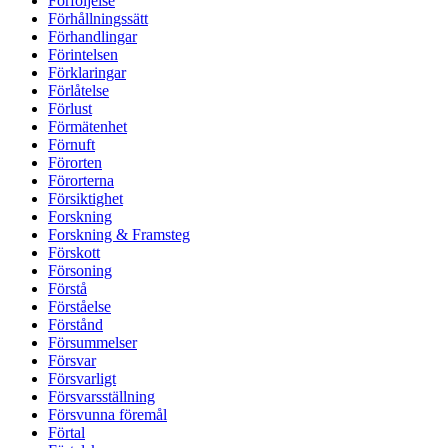
Förföljelse
Förhållningssätt
Förhandlingar
Förintelsen
Förklaringar
Förlåtelse
Förlust
Förmätenhet
Förnuft
Förorten
Förorterna
Försiktighet
Forskning
Forskning & Framsteg
Förskott
Försoning
Förstå
Förståelse
Förstånd
Försummelser
Försvar
Försvarligt
Försvarsställning
Försvunna föremål
Förtal