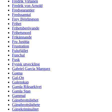
Fredrik Virtanen
Fredrik von Arnold
Fredsgarantier
Fredssamtal
Frey Björlingson
Frihet
Frihetsberövande
Frihetsmord
Frikännande
Fru Justitia
Frustration
Fulufjället
Funchal
Fusk
Fysisk utveckling
Gabriel Garcia Marquez
Gagna
Gal-On
Galenskap
Gamla Riksarkivet
Gamla Stan
Gammal
Gängbrottslighet
Gängbrottslighete
Gängkriminalitet