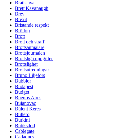
Bratislava
Brett Kavanaugh
Brev
Brexit
Bristande respekt
Bröllop
Brott
Brott och straff
Brottsanmälare
Brottsjournalen
Brottsliga uppgifter
Brottslighet
Brottsutredningar
Bruno Liljefors
Bubblor
Budapest
Budget
Buenos Aires
Bujanovac
Bülent Keres
Bullerö
Burkini
Butiksdöd
Cablegate
Cadaques