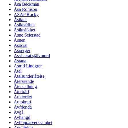
Åsa Beckman
Åsa Romson
ASAP Rocky
Åsikter
Åsiktsfrihet
Åsiktslikhet
Åsne Seierstad
Åsnen
Asocial
Asperger
Assisterat självmord
Astana
Astrid Lindgren
Åtal
Åtalsunderlåtelse
Återseende
Återställning
Återträff
Auktoritet
Autokrati
Avfrienda
Avgå
Avhängd
Avhopparverksamhet
Avrättning