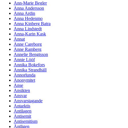
Ann-Marie Begler
Anna Andersson
Anna Ardin
Anna Hedenmo
Anna Kinberg Batra
Anna Lindstedt
Anna-Karin Kask
Annat
Anne Careborg
Anne Ramberg
Annelie Bengtsson
Annie Lööf
Annika Bokefors
Annika Strandhäll
Annorlunda
Anonymitet
Anse
Ansikten
Ansvar
Ansvarstagande
Antarktis
Antilagen
Antisemit
Antisemitism
Äntligen