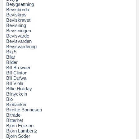
Betygsättning
Bevisbörda
Beviskrav
Beviskravet
Bevisning
Bevisningen
Bevisvärde
Bevisvärden
Bevisvärdering
Big 5
Bilar
Bilder
Bill Browder
Bill Clinton
Bill Dufwa
Bill Viola
Billie Holiday
Bilnyckeln
Bio
Biobanker
Birgitte Bonnesen
Biträde
Bitterhet
Björn Ericson
Björn Lambertz
Björn Söder