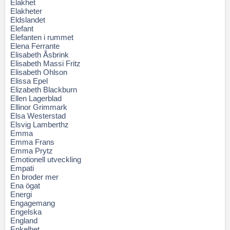
Elakhet
Elakheter
Eldslandet
Elefant
Elefanten i rummet
Elena Ferrante
Elisabeth Åsbrink
Elisabeth Massi Fritz
Elisabeth Ohlson
Elissa Epel
Elizabeth Blackburn
Ellen Lagerblad
Ellinor Grimmark
Elsa Westerstad
Elsvig Lamberthz
Emma
Emma Frans
Emma Prytz
Emotionell utveckling
Empati
En broder mer
Ena ögat
Energi
Engagemang
Engelska
England
Enkelhet