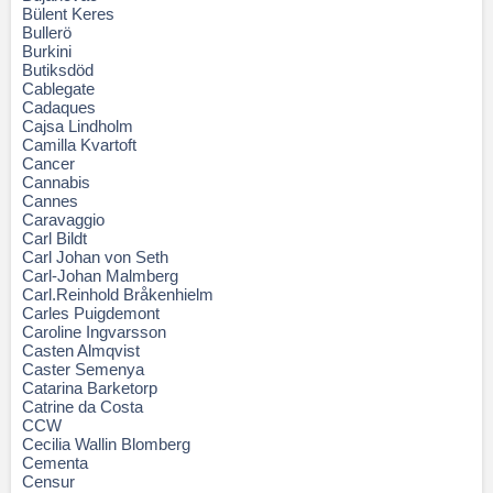
Bülent Keres
Bullerö
Burkini
Butiksdöd
Cablegate
Cadaques
Cajsa Lindholm
Camilla Kvartoft
Cancer
Cannabis
Cannes
Caravaggio
Carl Bildt
Carl Johan von Seth
Carl-Johan Malmberg
Carl.Reinhold Bråkenhielm
Carles Puigdemont
Caroline Ingvarsson
Casten Almqvist
Caster Semenya
Catarina Barketorp
Catrine da Costa
CCW
Cecilia Wallin Blomberg
Cementa
Censur