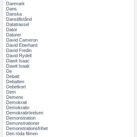
Danmark
Dans
Danska
Danstillstånd
Datatrassel
Dator
Datorer
David Cameron
David Eberhard
David Fredin
David Rydell
Dawit Isaac
Dawit Isaak
De
Debatt
Debatten
Debetkort
Dem
Demens
Demokrati
Demokratin
Demokratirörelsen
Demonstration
Demonstrationer
Demonstrationsfrihet
Den röda filmen