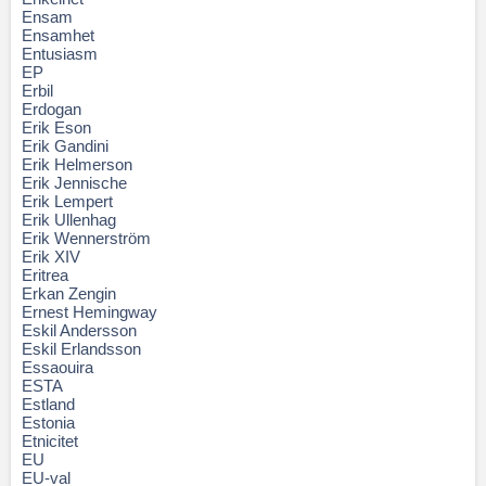
Ensam
Ensamhet
Entusiasm
EP
Erbil
Erdogan
Erik Eson
Erik Gandini
Erik Helmerson
Erik Jennische
Erik Lempert
Erik Ullenhag
Erik Wennerström
Erik XIV
Eritrea
Erkan Zengin
Ernest Hemingway
Eskil Andersson
Eskil Erlandsson
Essaouira
ESTA
Estland
Estonia
Etnicitet
EU
EU-val