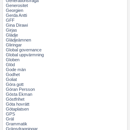
Generationsfråga
Generositet
Georgien
Gerda Antti
GFF
Gina Dirawi
Girjas
Glädje
Glädjeämnen
Gliringar
Global governance
Global uppvärmning
Globen
Glöd
Gode män
Godhet
Goliat
Göra gott
Göran Persson
Gösta Ekman
Göstfrihet
Göta hovrätt
Götaplatsen
GPS
Gräl
Grammatik
Gränsdragningar