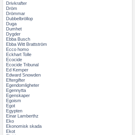
Drivkrafter
Dröm
Drömmar
Dubbelbröllop
Duga
Dumhet
Dygder
Ebba Busch
Ebba Witt Brattström
Ecco homo
Eckhart Tolle
Ecocide
Ecocide Tribunal
Ed Kemper
Edward Snowden
Eftergifter
Egendomligheter
Egennytta
Egenskaper
Egoism
Egot
Egypten
Einar Lamberthz
Eko
Ekonomisk skada
Ekot