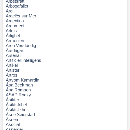
Arbetsrätt
Arbogafallet
Arg
Argelès sur Mer
Argentina
Argument
Arktis
Ärlighet
Armenien
Aron Verständig
Årsdagar
Arsenall
Artificiell intelligens
Artikel
Artister
Artros
Artyom Kamardin
Åsa Beckman
Åsa Romson
ASAP Rocky
Åsikter
Åsiktsfrihet
Åsiktslikhet
Åsne Seierstad
Åsnen
Asocial
Asperger