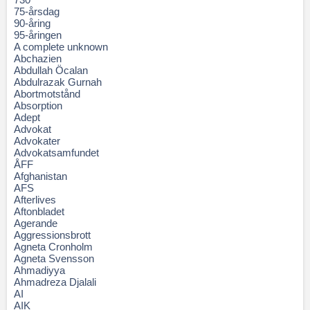
75-årsdag
90-åring
95-åringen
A complete unknown
Abchazien
Abdullah Öcalan
Abdulrazak Gurnah
Abortmotstånd
Absorption
Adept
Advokat
Advokater
Advokatsamfundet
ÅFF
Afghanistan
AFS
Afterlives
Aftonbladet
Agerande
Aggressionsbrott
Agneta Cronholm
Agneta Svensson
Ahmadiyya
Ahmadreza Djalali
AI
AIK