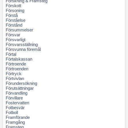
Forskning & Framsteg
Förskott
Försoning
Förstå
Förståelse
Förstånd
Försummelser
Försvar
Försvarligt
Försvarsställning
Försvunna föremål
Förtal
Förtalskassan
Förtroende
Förtroenden
Förtryck
Förtvivlan
Förundersökning
Förutsättningar
Förvandling
Förvillare
Fostervatten
Fotbesvär
Fotboll
Framförande
Framgång
Framsteg