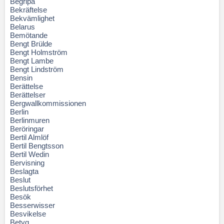
Begripa
Bekräftelse
Bekvämlighet
Belarus
Bemötande
Bengt Brülde
Bengt Holmström
Bengt Lambe
Bengt Lindström
Bensin
Berättelse
Berättelser
Bergwallkommissionen
Berlin
Berlinmuren
Beröringar
Bertil Almlöf
Bertil Bengtsson
Bertil Wedin
Bervisning
Beslagta
Beslut
Beslutsförhet
Besök
Besserwisser
Besvikelse
Betyg