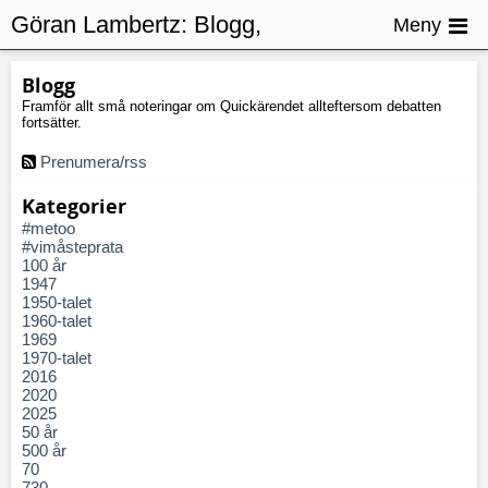
Göran Lambertz:
Blogg,
Meny
Folkrättsbrott
Blogg
Framför allt små noteringar om Quickärendet allteftersom debatten
fortsätter.
Prenumera/rss
Kategorier
#metoo
#vimåsteprata
100 år
1947
1950-talet
1960-talet
1969
1970-talet
2016
2020
2025
50 år
500 år
70
730