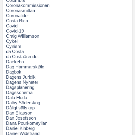
Colombia
Coronakommissionen
Coronasmittan
Coronatider
Costa Rica
Covid
Covid-19
Craig Williamson
Cykel
Cynism
da Costa
da Costaärendet
Dackebo
Dag Hammarskjöld
Dagbok
Dagens Juridik
Dagens Nyheter
Dagsplanering
Dagsschema
Dala Floda
Dalby Söderskog
Dåligt sällskap
Dan Eliasson
Dan Josefsson
Dana Pourkomeylian
Daniel Kinberg
Daniel Widstrand