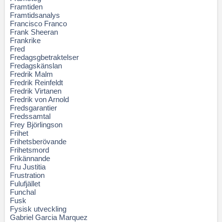
Framtiden
Framtidsanalys
Francisco Franco
Frank Sheeran
Frankrike
Fred
Fredagsgbetraktelser
Fredagskänslan
Fredrik Malm
Fredrik Reinfeldt
Fredrik Virtanen
Fredrik von Arnold
Fredsgarantier
Fredssamtal
Frey Björlingson
Frihet
Frihetsberövande
Frihetsmord
Frikännande
Fru Justitia
Frustration
Fulufjället
Funchal
Fusk
Fysisk utveckling
Gabriel Garcia Marquez