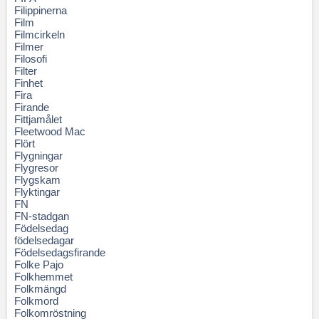
Filippinerna
Film
Filmcirkeln
Filmer
Filosofi
Filter
Finhet
Fira
Firande
Fittjamålet
Fleetwood Mac
Flört
Flygningar
Flygresor
Flygskam
Flyktingar
FN
FN-stadgan
Födelsedag
födelsedagar
Födelsedagsfirande
Folke Pajo
Folkhemmet
Folkmängd
Folkmord
Folkomröstning