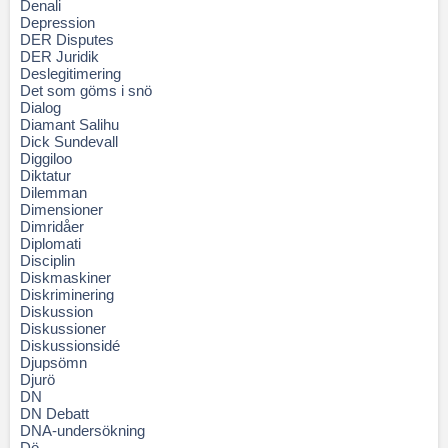
Denali
Depression
DER Disputes
DER Juridik
Deslegitimering
Det som göms i snö
Dialog
Diamant Salihu
Dick Sundevall
Diggiloo
Diktatur
Dilemman
Dimensioner
Dimridåer
Diplomati
Disciplin
Diskmaskiner
Diskriminering
Diskussion
Diskussioner
Diskussionsidé
Djupsömn
Djurö
DN
DN Debatt
DNA-undersökning
Dö