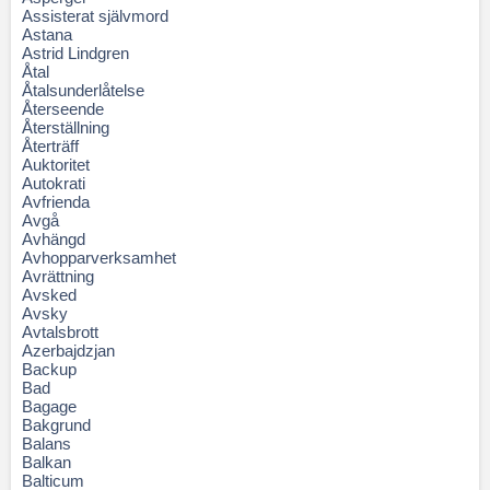
Assisterat självmord
Astana
Astrid Lindgren
Åtal
Åtalsunderlåtelse
Återseende
Återställning
Återträff
Auktoritet
Autokrati
Avfrienda
Avgå
Avhängd
Avhopparverksamhet
Avrättning
Avsked
Avsky
Avtalsbrott
Azerbajdzjan
Backup
Bad
Bagage
Bakgrund
Balans
Balkan
Balticum