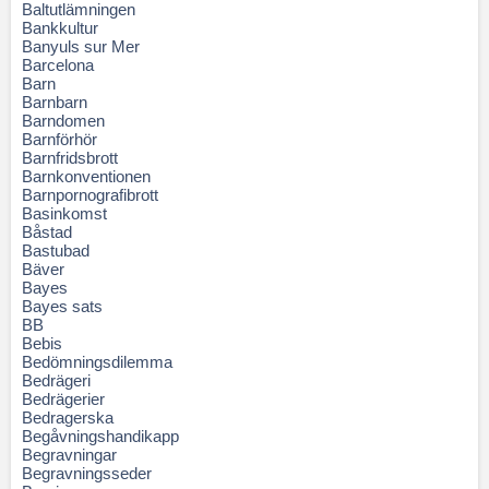
Baltutlämningen
Bankkultur
Banyuls sur Mer
Barcelona
Barn
Barnbarn
Barndomen
Barnförhör
Barnfridsbrott
Barnkonventionen
Barnpornografibrott
Basinkomst
Båstad
Bastubad
Bäver
Bayes
Bayes sats
BB
Bebis
Bedömningsdilemma
Bedrägeri
Bedrägerier
Bedragerska
Begåvningshandikapp
Begravningar
Begravningsseder