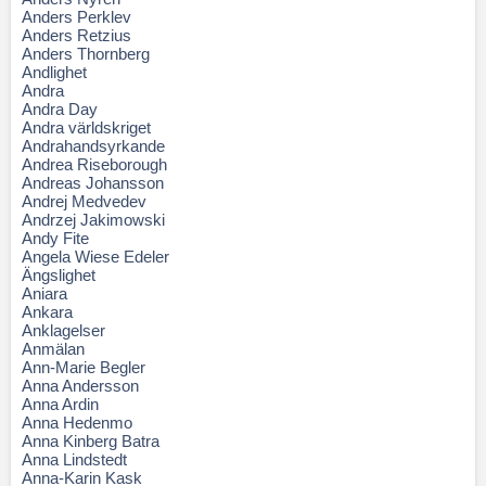
Anders Perklev
Anders Retzius
Anders Thornberg
Andlighet
Andra
Andra Day
Andra världskriget
Andrahandsyrkande
Andrea Riseborough
Andreas Johansson
Andrej Medvedev
Andrzej Jakimowski
Andy Fite
Angela Wiese Edeler
Ängslighet
Aniara
Ankara
Anklagelser
Anmälan
Ann-Marie Begler
Anna Andersson
Anna Ardin
Anna Hedenmo
Anna Kinberg Batra
Anna Lindstedt
Anna-Karin Kask