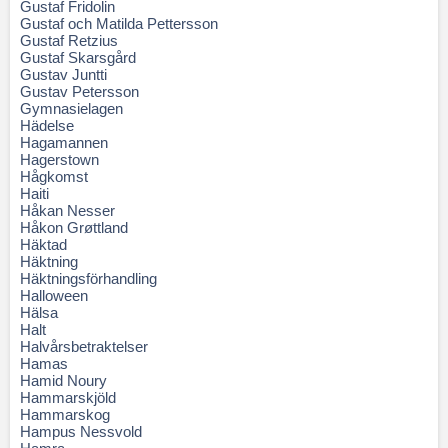
Gustaf Fridolin
Gustaf och Matilda Pettersson
Gustaf Retzius
Gustaf Skarsgård
Gustav Juntti
Gustav Petersson
Gymnasielagen
Hädelse
Hagamannen
Hagerstown
Hågkomst
Haiti
Håkan Nesser
Håkon Grøttland
Häktad
Häktning
Häktningsförhandling
Halloween
Hälsa
Halt
Halvårsbetraktelser
Hamas
Hamid Noury
Hammarskjöld
Hammarskog
Hampus Nessvold