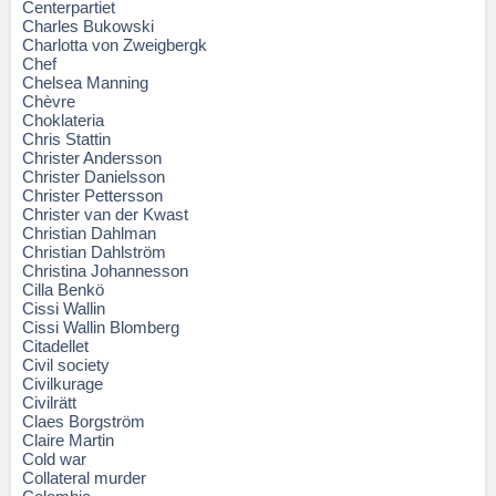
Centerpartiet
Charles Bukowski
Charlotta von Zweigbergk
Chef
Chelsea Manning
Chèvre
Choklateria
Chris Stattin
Christer Andersson
Christer Danielsson
Christer Pettersson
Christer van der Kwast
Christian Dahlman
Christian Dahlström
Christina Johannesson
Cilla Benkö
Cissi Wallin
Cissi Wallin Blomberg
Citadellet
Civil society
Civilkurage
Civilrätt
Claes Borgström
Claire Martin
Cold war
Collateral murder