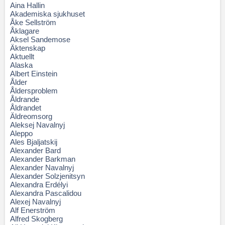
Aina Hallin
Akademiska sjukhuset
Åke Sellström
Åklagare
Aksel Sandemose
Äktenskap
Aktuellt
Alaska
Albert Einstein
Ålder
Åldersproblem
Åldrande
Åldrandet
Äldreomsorg
Aleksej Navalnyj
Aleppo
Ales Bjaljatskij
Alexander Bard
Alexander Barkman
Alexander Navalnyj
Alexander Solzjenitsyn
Alexandra Erdélyi
Alexandra Pascalidou
Alexej Navalnyj
Alf Enerström
Alfred Skogberg