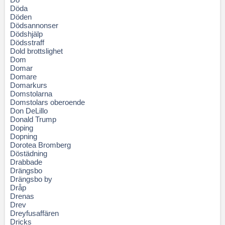
Döda
Döden
Dödsannonser
Dödshjälp
Dödsstraff
Dold brottslighet
Dom
Domar
Domare
Domarkurs
Domstolarna
Domstolars oberoende
Don DeLillo
Donald Trump
Doping
Dopning
Dorotea Bromberg
Döstädning
Drabbade
Drängsbo
Drängsbo by
Dråp
Drenas
Drev
Dreyfusaffären
Dricks