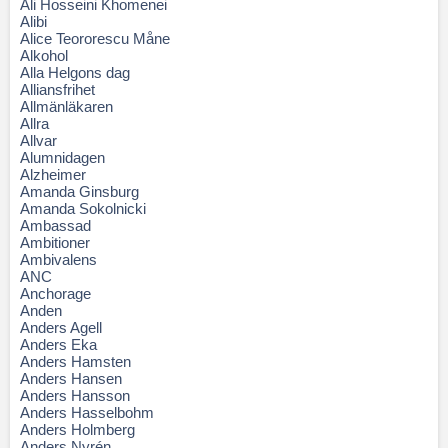
Ali Hosseini Khomenei
Alibi
Alice Teororescu Måne
Alkohol
Alla Helgons dag
Alliansfrihet
Allmänläkaren
Allra
Allvar
Alumnidagen
Alzheimer
Amanda Ginsburg
Amanda Sokolnicki
Ambassad
Ambitioner
Ambivalens
ANC
Anchorage
Anden
Anders Agell
Anders Eka
Anders Hamsten
Anders Hansen
Anders Hansson
Anders Hasselbohm
Anders Holmberg
Anders Nyrén