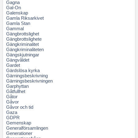
Gagna
Gal-On
Galenskap
Gamla Riksarkivet
Gamla Stan
Gammal
Gängbrottslighet
Gängbrottslighete
Gängkriminalitet
Gängkriminaliteten
Gängskjutningar
Gängvåldet
Gardet
Gärdslösa kyrka
Gärningsbeskrivning
Gärningsbeskrivningen
Garphyttan
Gåtfullhet
Gåtor
Gåvor
Gåvor och tid
Gaza
GDPR
Gemenskap
Generalförsamlingen
Generationer