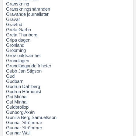
Granskning
Granskningsnämnden
Grävande journalister
Gravar
Gravfrid
Greta Garbo
Greta Thunberg
Gripa dagen
Grönland
Grooming
Grov oaktsamhet
Grundlagen
Grundläggande friheter
Gubb Jan Stigson
Gud
Gudbarn
Gudrun Dahlberg
Gudrun Hörnquist
Gui Minhai
Gul Minhai
Guldbröllop
Gunborg Axén
Gunilla Berg Samuelsson
Gunnar Strömmar
Gunnar Strömmer
Gunnar Wall