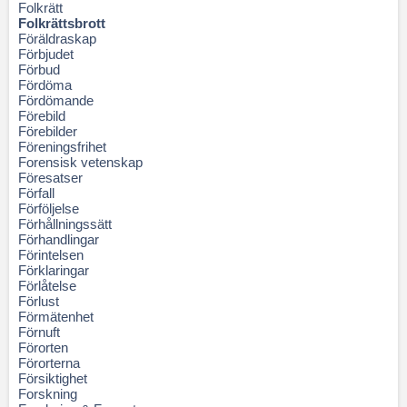
Folkrätt
Folkrättsbrott
Föräldraskap
Förbjudet
Förbud
Fördöma
Fördömande
Förebild
Förebilder
Föreningsfrihet
Forensisk vetenskap
Föresatser
Förfall
Förföljelse
Förhållningssätt
Förhandlingar
Förintelsen
Förklaringar
Förlåtelse
Förlust
Förmätenhet
Förnuft
Förorten
Förorterna
Försiktighet
Forskning