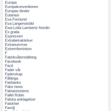
Europa
Europakonventionen
Europas länder
Eutanasi
Eva Forslund
Eva Langenskiöld
Ewa-Lotta Lambertz-Nordin
Ex gratia
Expressen
Extrabetraktelser
Extranummer
Extremfeminism
F
Fabriksåterställning
Facebook
Facit
Fader vår
Faderskap
Fåfänga
Fairbanks
Fake news
Faktaresistens
Fallet Robin
Falska anklagelser
Falskhet
Familj