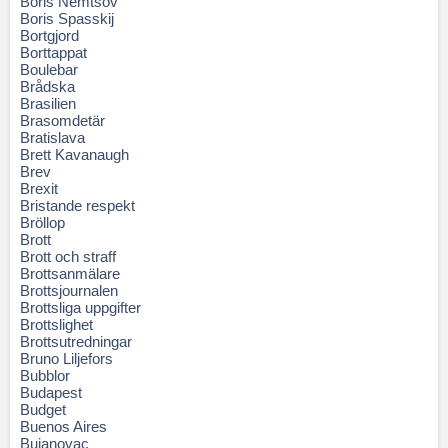
Boris Nemtsov
Boris Spasskij
Bortgjord
Borttappat
Boulebar
Brådska
Brasilien
Brasomdetär
Bratislava
Brett Kavanaugh
Brev
Brexit
Bristande respekt
Bröllop
Brott
Brott och straff
Brottsanmälare
Brottsjournalen
Brottsliga uppgifter
Brottslighet
Brottsutredningar
Bruno Liljefors
Bubblor
Budapest
Budget
Buenos Aires
Bujanovac