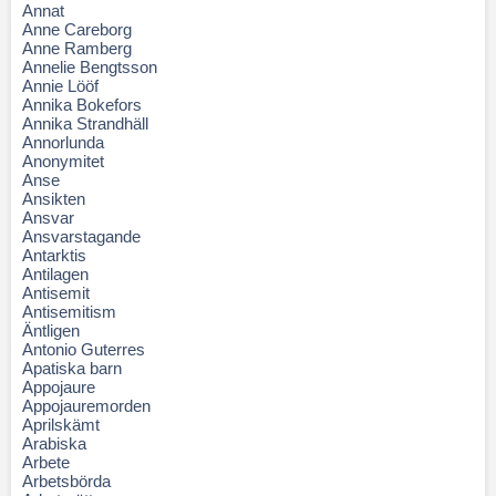
Annat
Anne Careborg
Anne Ramberg
Annelie Bengtsson
Annie Lööf
Annika Bokefors
Annika Strandhäll
Annorlunda
Anonymitet
Anse
Ansikten
Ansvar
Ansvarstagande
Antarktis
Antilagen
Antisemit
Antisemitism
Äntligen
Antonio Guterres
Apatiska barn
Appojaure
Appojauremorden
Aprilskämt
Arabiska
Arbete
Arbetsbörda