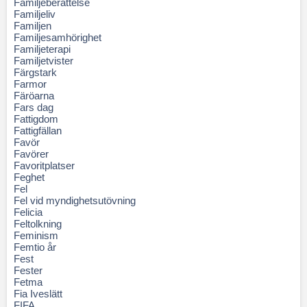
Familjeberättelse
Familjeliv
Familjen
Familjesamhörighet
Familjeterapi
Familjetvister
Färgstark
Farmor
Färöarna
Fars dag
Fattigdom
Fattigfällan
Favör
Favörer
Favoritplatser
Feghet
Fel
Fel vid myndighetsutövning
Felicia
Feltolkning
Feminism
Femtio år
Fest
Fester
Fetma
Fia Iveslätt
FIFA