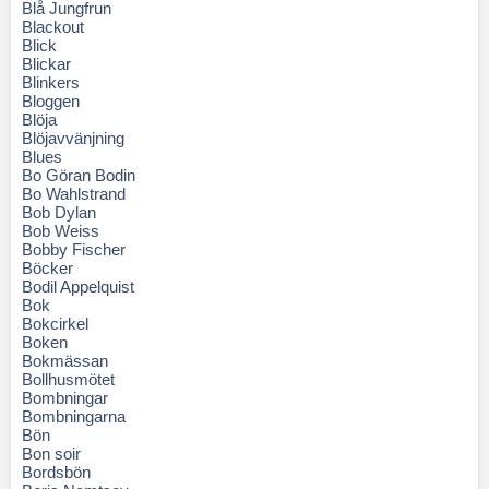
Blå Jungfrun
Blackout
Blick
Blickar
Blinkers
Bloggen
Blöja
Blöjavvänjning
Blues
Bo Göran Bodin
Bo Wahlstrand
Bob Dylan
Bob Weiss
Bobby Fischer
Böcker
Bodil Appelquist
Bok
Bokcirkel
Boken
Bokmässan
Bollhusmötet
Bombningar
Bombningarna
Bön
Bon soir
Bordsbön