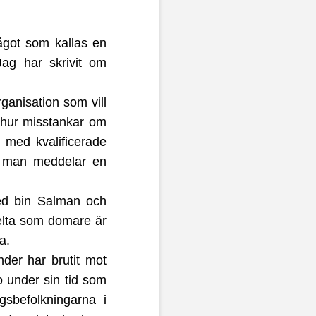
ågot som kallas en
Jag har skrivit om
ganisation som vill
h hur misstankar om
l med kvalificerade
h man meddelar en
med bin Salman och
delta som domare är
a.
der har brutit mot
o under sin tid som
ngsbefolkningarna i