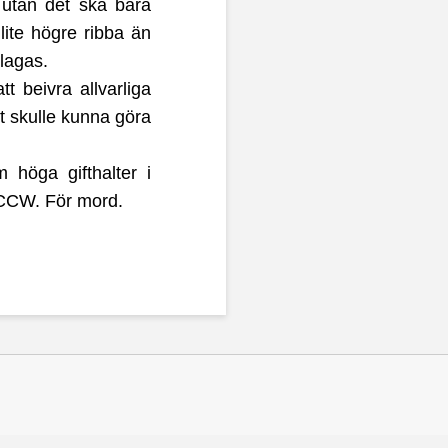
 utan det ska bara
lite högre ribba än
lagas.
t beivra allvarliga
et skulle kunna göra
höga gifthalter i
r CCW. För mord.