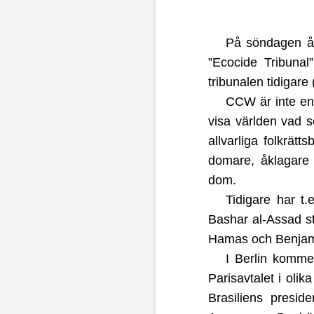
På söndagen åk
”Ecocide Tribunal
tribunalen tidigare
CCW är inte en 
visa världen vad s
allvarliga folkrät
domare, åklagare
dom.
Tidigare har t
Bashar al-Assad st
Hamas och Benjamin
I Berlin komme
Parisavtalet i oli
Brasiliens preside