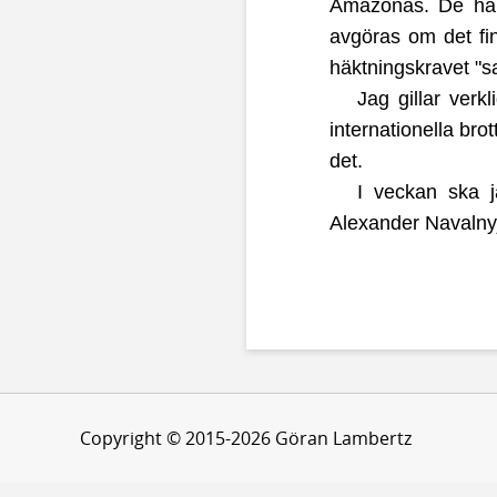
Amazonas. De här 
avgöras om det fin
häktningskravet "s
Jag gillar verk
internationella bro
det.
I veckan ska j
Alexander Navalnyjs
Copyright © 2015-2026 Göran Lambertz