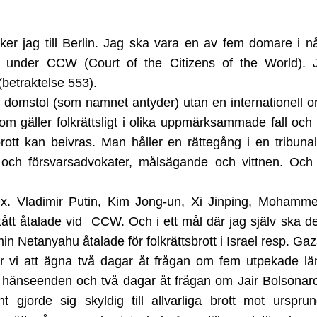
er jag till Berlin. Jag ska vara en av fem domare i n
” under CCW (Court of the Citizens of the World). 
 (betraktelse 553).
domstol (som namnet antyder) utan en internationell or
om gäller folkrättsligt i olika uppmärksammade fall oc
tsbrott kan beivras. Man håller en rättegång i en tribuna
 och försvarsadvokater, målsägande och vittnen. Oc
.ex. Vladimir Putin, Kim Jong-un, Xi Jinping, Moham
ått åtalade vid CCW. Och i ett mål där jag själv ska 
 Netanyahu åtalade för folkrättsbrott i Israel resp. Gaz
r vi att ägna två dagar åt frågan om fem utpekade län
ka hänseenden och två dagar åt frågan om Jair Bolsonar
nt gjorde sig skyldig till allvarliga brott mot urspru