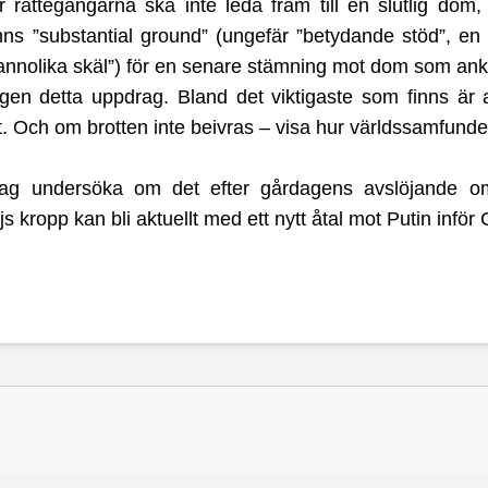
rättegångarna ska inte leda fram till en slutlig dom,
ns ”substantial ground” (ungefär ”betydande stöd”, en 
annolika skäl”) för en senare stämning mot dom som ank
ligen detta uppdrag. Bland det viktigaste som finns är at
tt. Och om brotten inte beivras – visa hur världssamfund
ag undersöka om det efter gårdagens avslöjande om 
 kropp kan bli aktuellt med ett nytt åtal mot Putin infö