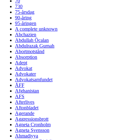
70
730
75-årsdag
90-åring
95-åringen
A complete unknown
Abchazien
Abdullah Öcalan
Abdulrazak Gurnah
Abortmotstånd
Absorption
Adept
Advokat
Advokater
Advokatsamfundet
ÅFF
Afghanistan
AFS
Afterlives
Aftonbladet
Agerande
Aggressionsbrott
Agneta Cronholm
Agneta Svensson
Ahmadiyya