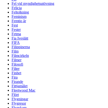
Fel vid myndighetsutövning
Felicia
Feltolkning
Feminism
Femtio år
Fest
Fester
Fetma
Fia Iveslätt
FIFA
Filippinerna
Film
Filmcirkeln
Filmer
Filosofi
Filter
Finhet
Fira
Firande
Fittjamålet
Fleetwood Mac
Flört
Flygningar
Flygresor
Flygskam