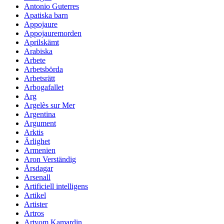
Antonio Guterres
Apatiska barn
Appojaure
Appojauremorden
Aprilskämt
Arabiska
Arbete
Arbetsbörda
Arbetsrätt
Arbogafallet
Arg
Argelès sur Mer
Argentina
Argument
Arktis
Ärlighet
Armenien
Aron Verständig
Årsdagar
Arsenall
Artificiell intelligens
Artikel
Artister
Artros
Artyom Kamardin