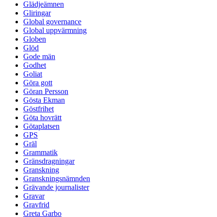
Glädjeämnen
Gliringar
Global governance
Global uppvärmning
Globen
Glöd
Gode män
Godhet
Goliat
Göra gott
Göran Persson
Gösta Ekman
Göstfrihet
Göta hovrätt
Götaplatsen
GPS
Gräl
Grammatik
Gränsdragningar
Granskning
Granskningsnämnden
Grävande journalister
Gravar
Gravfrid
Greta Garbo