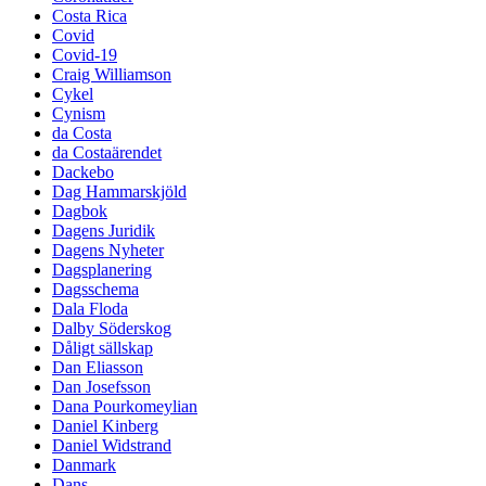
Costa Rica
Covid
Covid-19
Craig Williamson
Cykel
Cynism
da Costa
da Costaärendet
Dackebo
Dag Hammarskjöld
Dagbok
Dagens Juridik
Dagens Nyheter
Dagsplanering
Dagsschema
Dala Floda
Dalby Söderskog
Dåligt sällskap
Dan Eliasson
Dan Josefsson
Dana Pourkomeylian
Daniel Kinberg
Daniel Widstrand
Danmark
Dans