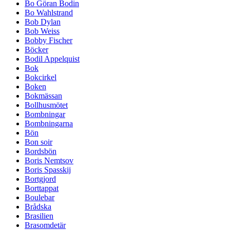
Bo Göran Bodin
Bo Wahlstrand
Bob Dylan
Bob Weiss
Bobby Fischer
Böcker
Bodil Appelquist
Bok
Bokcirkel
Boken
Bokmässan
Bollhusmötet
Bombningar
Bombningarna
Bön
Bon soir
Bordsbön
Boris Nemtsov
Boris Spasskij
Bortgjord
Borttappat
Boulebar
Brådska
Brasilien
Brasomdetär