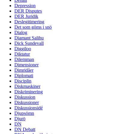
Denali
Depression
DER Disputes
DER Juridik
Deslegitimering
Det som göms i snö
Dialog
Diamant Salihu
Dick Sundevall
Diggiloo
Diktatur
Dilemman
Dimensioner
Dimridåer
Diplomati
Disciplin
Diskmaskiner
Diskriminering
Diskussion
Diskussioner
Diskussionsidé
Djupsömn
Djurö
DN
DN Debatt