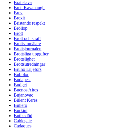
Bratislava
Brett Kavanaugh
Brev
Brexit
Bristande respekt
Bröllop
Brott
Brott och straff
Brottsanmälare
Brottsjournalen
Brottsliga uppgifter
Brottslighet
Brottsutredningar
Bruno Liljefors
Bubblor
Budapest
Budget
Buenos Aires
Bujanovac
Bülent Keres
Bullerö
Burkini
Butiksdöd
Cablegate
Cadaques