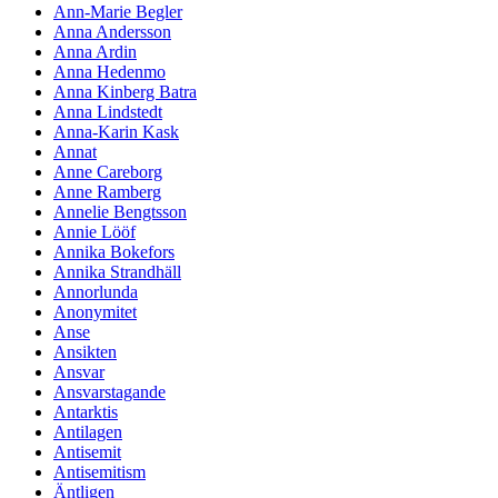
Ann-Marie Begler
Anna Andersson
Anna Ardin
Anna Hedenmo
Anna Kinberg Batra
Anna Lindstedt
Anna-Karin Kask
Annat
Anne Careborg
Anne Ramberg
Annelie Bengtsson
Annie Lööf
Annika Bokefors
Annika Strandhäll
Annorlunda
Anonymitet
Anse
Ansikten
Ansvar
Ansvarstagande
Antarktis
Antilagen
Antisemit
Antisemitism
Äntligen