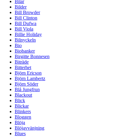
Bilar
Bilder
Bill Browder
Bill Clinton
Bill Dufwa
Bill Viola
Billie Holiday
Bilnyckeln
Bio
Biobanker
Birgitte Bonnesen
Biträde
Bitterhet
Björn Ericson
Björn Lambertz
Björn Söder
Blå Jungfrun
Blackout
Blick
Blickar
Blinkers
Bloggen
Blöja
Blöjavvänjning
Blues