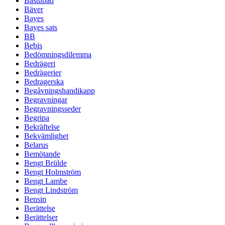
Bastubad
Bäver
Bayes
Bayes sats
BB
Bebis
Bedömningsdilemma
Bedrägeri
Bedrägerier
Bedragerska
Begåvningshandikapp
Begravningar
Begravningsseder
Begripa
Bekräftelse
Bekvämlighet
Belarus
Bemötande
Bengt Brülde
Bengt Holmström
Bengt Lambe
Bengt Lindström
Bensin
Berättelse
Berättelser