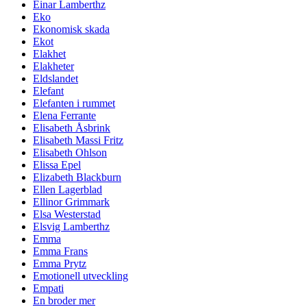
Einar Lamberthz
Eko
Ekonomisk skada
Ekot
Elakhet
Elakheter
Eldslandet
Elefant
Elefanten i rummet
Elena Ferrante
Elisabeth Åsbrink
Elisabeth Massi Fritz
Elisabeth Ohlson
Elissa Epel
Elizabeth Blackburn
Ellen Lagerblad
Ellinor Grimmark
Elsa Westerstad
Elsvig Lamberthz
Emma
Emma Frans
Emma Prytz
Emotionell utveckling
Empati
En broder mer