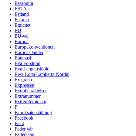
Essaouira
ESTA
Estland
Estonia
Etnicitet
EU
EU-val
Europa
Europakonventionen
Europas länder
Eutanasi
Eva Forslund
Eva Langenskiöld
Ewa-Lotta Lambertz-Nordin
Ex gratia
Expressen
Extrabetraktelser
Extranummer
Extremfeminism
F
Fabriksåterställning
Facebook
Facit
Fader vår
Faderskap