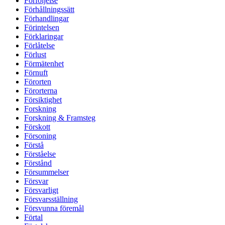
Förföljelse
Förhållningssätt
Förhandlingar
Förintelsen
Förklaringar
Förlåtelse
Förlust
Förmätenhet
Förnuft
Förorten
Förorterna
Försiktighet
Forskning
Forskning & Framsteg
Förskott
Försoning
Förstå
Förståelse
Förstånd
Försummelser
Försvar
Försvarligt
Försvarsställning
Försvunna föremål
Förtal