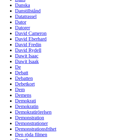
Danska
Danstillstånd
Datatrassel
Dator
Datorer
David Cameron
David Eberhard
David Fredin
David Rydell
Dawit Isaac
Dawit Isaak
De
Debatt
Debatten
Debetkort
Dem
Demens
Demokrati
Demokratin
Demokratirörelsen
Demonstration
Demonstrationer
Demonstrationsfrihet
Den röda filmen