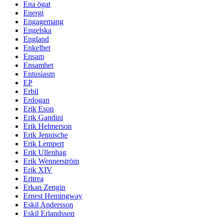
Ena ögat
Energi
Engagemang
Engelska
England
Enkelhet
Ensam
Ensamhet
Entusiasm
EP
Erbil
Erdogan
Erik Eson
Erik Gandini
Erik Helmerson
Erik Jennische
Erik Lempert
Erik Ullenhag
Erik Wennerström
Erik XIV
Eritrea
Erkan Zengin
Ernest Hemingway
Eskil Andersson
Eskil Erlandsson