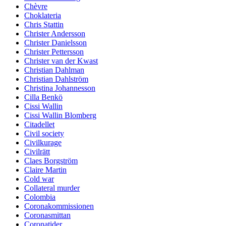
Chèvre
Choklateria
Chris Stattin
Christer Andersson
Christer Danielsson
Christer Pettersson
Christer van der Kwast
Christian Dahlman
Christian Dahlström
Christina Johannesson
Cilla Benkö
Cissi Wallin
Cissi Wallin Blomberg
Citadellet
Civil society
Civilkurage
Civilrätt
Claes Borgström
Claire Martin
Cold war
Collateral murder
Colombia
Coronakommissionen
Coronasmittan
Coronatider