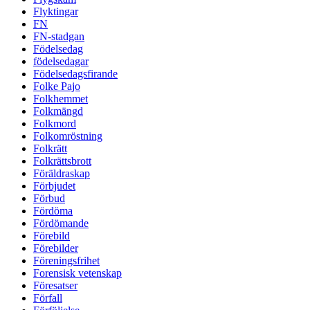
Flyktingar
FN
FN-stadgan
Födelsedag
födelsedagar
Födelsedagsfirande
Folke Pajo
Folkhemmet
Folkmängd
Folkmord
Folkomröstning
Folkrätt
Folkrättsbrott
Föräldraskap
Förbjudet
Förbud
Fördöma
Fördömande
Förebild
Förebilder
Föreningsfrihet
Forensisk vetenskap
Föresatser
Förfall