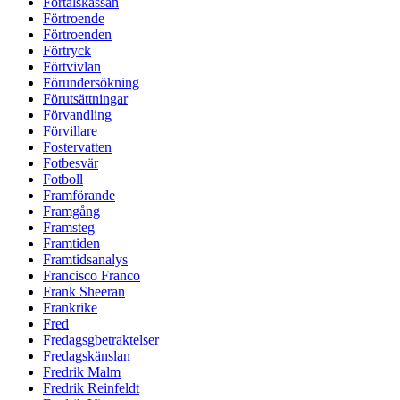
Förtalskassan
Förtroende
Förtroenden
Förtryck
Förtvivlan
Förundersökning
Förutsättningar
Förvandling
Förvillare
Fostervatten
Fotbesvär
Fotboll
Framförande
Framgång
Framsteg
Framtiden
Framtidsanalys
Francisco Franco
Frank Sheeran
Frankrike
Fred
Fredagsgbetraktelser
Fredagskänslan
Fredrik Malm
Fredrik Reinfeldt