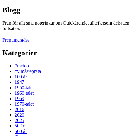
Blogg
Framför allt små noteringar om Quickärendet allteftersom debatten
fortsätter.
Prenumera/rss
Kategorier
#metoo
#vimåsteprata
100 år
1947
1950-talet
1960-talet
1969
1970-talet
2016
2020
2025
50 år
500 år