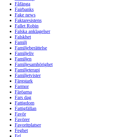
Fåfänga
Fairbanks
Fake news
Faktaresistens
Fallet Robin
Falska anklagelser
Falskhet
Familj
Familjeberättelse
Familjeliv
Familjen
Familjesamhörighet
Familjeterapi
Familjetvister
Färgstark
Farmor
Färöarna
Fars dag
Fattigdom
Fattigfällan
Favör
Favörer
Favoritplatser
Feghet
Fel