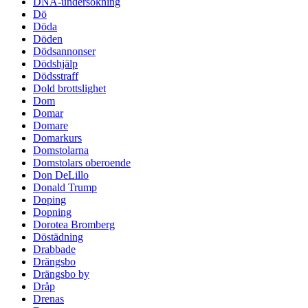
DNA-undersökning
Dö
Döda
Döden
Dödsannonser
Dödshjälp
Dödsstraff
Dold brottslighet
Dom
Domar
Domare
Domarkurs
Domstolarna
Domstolars oberoende
Don DeLillo
Donald Trump
Doping
Dopning
Dorotea Bromberg
Döstädning
Drabbade
Drängsbo
Drängsbo by
Dråp
Drenas