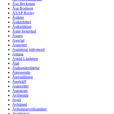
Åsa Beckman
Åsa Romson
ASAP Rocky
Åsikter
Åsiktsfrihet
Åsiktslikhet
Åsne Seierstad
Åsnen
Asocial
Asperger
Assisterat självmord
Astana
Astrid Lindgren
Åtal
Åtalsunderlåtelse
Återseende
Återställning
Återträff
Auktoritet
Autokrati
Avfrienda
Avgå
Avhängd
Avhopparverksamhet
Avrättning