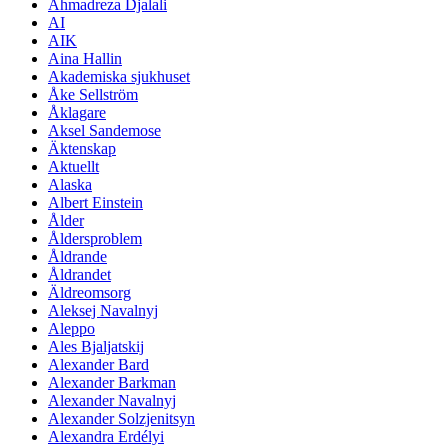
Ahmadreza Djalali
AI
AIK
Aina Hallin
Akademiska sjukhuset
Åke Sellström
Åklagare
Aksel Sandemose
Äktenskap
Aktuellt
Alaska
Albert Einstein
Ålder
Åldersproblem
Åldrande
Åldrandet
Äldreomsorg
Aleksej Navalnyj
Aleppo
Ales Bjaljatskij
Alexander Bard
Alexander Barkman
Alexander Navalnyj
Alexander Solzjenitsyn
Alexandra Erdélyi