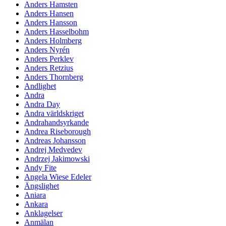
Anders Hamsten
Anders Hansen
Anders Hansson
Anders Hasselbohm
Anders Holmberg
Anders Nyrén
Anders Perklev
Anders Retzius
Anders Thornberg
Andlighet
Andra
Andra Day
Andra världskriget
Andrahandsyrkande
Andrea Riseborough
Andreas Johansson
Andrej Medvedev
Andrzej Jakimowski
Andy Fite
Angela Wiese Edeler
Ängslighet
Aniara
Ankara
Anklagelser
Anmälan