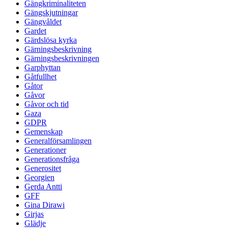
Gängkriminaliteten
Gängskjutningar
Gängvåldet
Gardet
Gärdslösa kyrka
Gärningsbeskrivning
Gärningsbeskrivningen
Garphyttan
Gåtfullhet
Gåtor
Gåvor
Gåvor och tid
Gaza
GDPR
Gemenskap
Generalförsamlingen
Generationer
Generationsfråga
Generositet
Georgien
Gerda Antti
GFF
Gina Dirawi
Girjas
Glädje