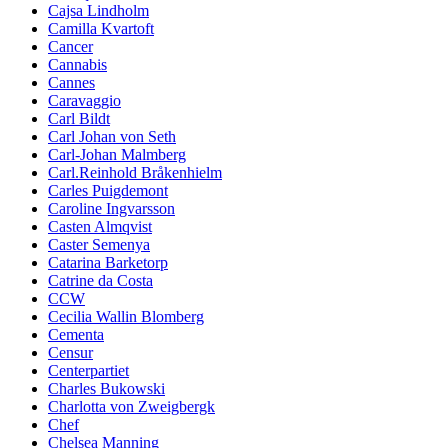
Cajsa Lindholm
Camilla Kvartoft
Cancer
Cannabis
Cannes
Caravaggio
Carl Bildt
Carl Johan von Seth
Carl-Johan Malmberg
Carl.Reinhold Bråkenhielm
Carles Puigdemont
Caroline Ingvarsson
Casten Almqvist
Caster Semenya
Catarina Barketorp
Catrine da Costa
CCW
Cecilia Wallin Blomberg
Cementa
Censur
Centerpartiet
Charles Bukowski
Charlotta von Zweigbergk
Chef
Chelsea Manning