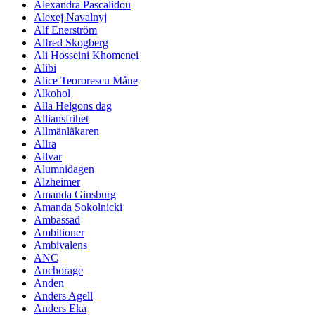
Alexandra Pascalidou
Alexej Navalnyj
Alf Enerström
Alfred Skogberg
Ali Hosseini Khomenei
Alibi
Alice Teororescu Måne
Alkohol
Alla Helgons dag
Alliansfrihet
Allmänläkaren
Allra
Allvar
Alumnidagen
Alzheimer
Amanda Ginsburg
Amanda Sokolnicki
Ambassad
Ambitioner
Ambivalens
ANC
Anchorage
Anden
Anders Agell
Anders Eka