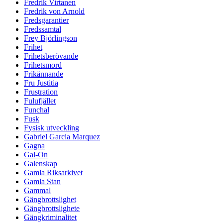
Fredrik Virtanen
Fredrik von Arnold
Fredsgarantier
Fredssamtal
Frey Björlingson
Frihet
Frihetsberövande
Frihetsmord
Frikännande
Fru Justitia
Frustration
Fulufjället
Funchal
Fusk
Fysisk utveckling
Gabriel Garcia Marquez
Gagna
Gal-On
Galenskap
Gamla Riksarkivet
Gamla Stan
Gammal
Gängbrottslighet
Gängbrottslighete
Gängkriminalitet