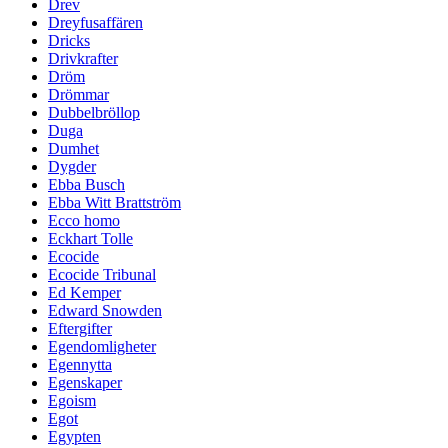
Drev
Dreyfusaffären
Dricks
Drivkrafter
Dröm
Drömmar
Dubbelbröllop
Duga
Dumhet
Dygder
Ebba Busch
Ebba Witt Brattström
Ecco homo
Eckhart Tolle
Ecocide
Ecocide Tribunal
Ed Kemper
Edward Snowden
Eftergifter
Egendomligheter
Egennytta
Egenskaper
Egoism
Egot
Egypten