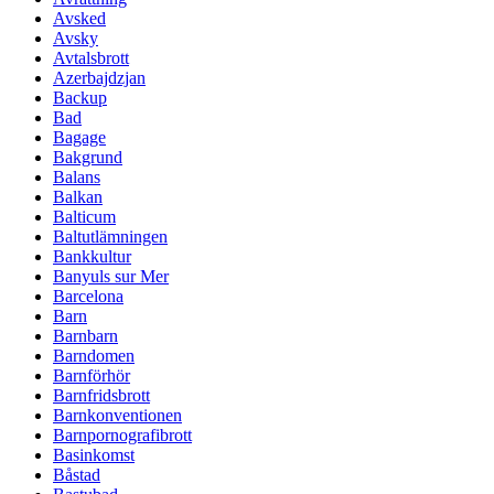
Avsked
Avsky
Avtalsbrott
Azerbajdzjan
Backup
Bad
Bagage
Bakgrund
Balans
Balkan
Balticum
Baltutlämningen
Bankkultur
Banyuls sur Mer
Barcelona
Barn
Barnbarn
Barndomen
Barnförhör
Barnfridsbrott
Barnkonventionen
Barnpornografibrott
Basinkomst
Båstad