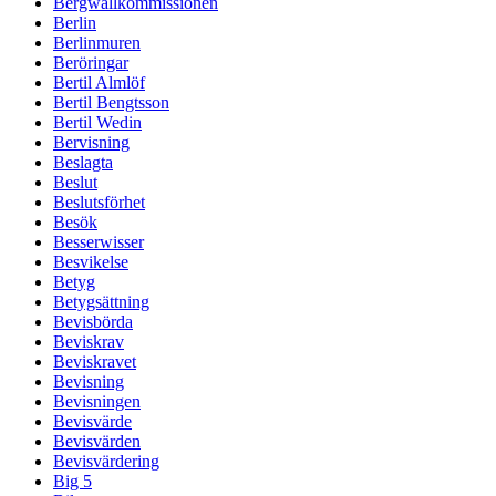
Bergwallkommissionen
Berlin
Berlinmuren
Beröringar
Bertil Almlöf
Bertil Bengtsson
Bertil Wedin
Bervisning
Beslagta
Beslut
Beslutsförhet
Besök
Besserwisser
Besvikelse
Betyg
Betygsättning
Bevisbörda
Beviskrav
Beviskravet
Bevisning
Bevisningen
Bevisvärde
Bevisvärden
Bevisvärdering
Big 5