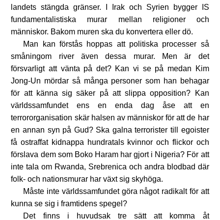
landets stängda gränser. I Irak och Syrien bygger IS
fundamentalistiska murar mellan religioner och
människor. Bakom muren ska du konvertera eller dö.
Man kan förstås hoppas att politiska processer så
småningom river även dessa murar. Men är det
försvarligt att vänta på det? Kan vi se på medan Kim
Jong-Un mördar så många personer som han behagar
för att känna sig säker på att slippa opposition? Kan
världssamfundet ens en enda dag åse att en
terrororganisation skär halsen av människor för att de har
en annan syn på Gud? Ska galna terrorister till egoister
få ostraffat kidnappa hundratals kvinnor och flickor och
förslava dem som Boko Haram har gjort i Nigeria? För att
inte tala om Rwanda, Srebrenica och andra blodbad där
folk- och nationsmurar har växt sig skyhöga.
Måste inte världssamfundet göra något radikalt för att
kunna se sig i framtidens spegel?
Det finns i huvudsak tre sätt att komma åt