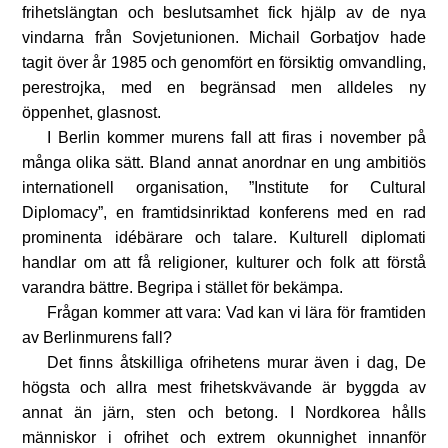
frihetslängtan och beslutsamhet fick hjälp av de nya
vindarna från Sovjetunionen. Michail Gorbatjov hade
tagit över år 1985 och genomfört en försiktig omvandling,
perestrojka, med en begränsad men alldeles ny
öppenhet, glasnost.
I Berlin kommer murens fall att firas i november på
många olika sätt. Bland annat anordnar en ung ambitiös
internationell organisation, ”Institute for Cultural
Diplomacy”, en framtidsinriktad konferens med en rad
prominenta idébärare och talare. Kulturell diplomati
handlar om att få religioner, kulturer och folk att förstå
varandra bättre. Begripa i stället för bekämpa.
Frågan kommer att vara: Vad kan vi lära för framtiden
av Berlinmurens fall?
Det finns åtskilliga ofrihetens murar även i dag, De
högsta och allra mest frihetskvävande är byggda av
annat än järn, sten och betong. I Nordkorea hålls
människor i ofrihet och extrem okunnighet innanför