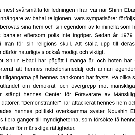
a mest svårsmälta för ledningen i Iran var när Shirin Eb
anhängare av bahai-religionen, vars sympatisörer förföljs 
 berövas sina hem och sin egendom av kriminella som ha
st bahaier eftersom polis inte ingriper. Sedan år 1979
i Iran för sin religions skull. Att ställa upp till deras
ärför naturligtvis också modigt och viktigt.
ot Shirin Ebadi har pågått i många år, och hoten har 
orterat att hennes nobelprismedalj och annan egendo
t tillgångarna på hennes bankkonto har frysts. På olika 
 i utlandet om demokrati och övergrepp mot mänskliga r
r stängt hennes Center för Försvarare av Mänsklig
 datorer. ”Demonstranter” har attackerat hennes hem oc
ades hennes politiskt overksamma syster Noushin Eb
s flera gånger till myndigheterna, som försökte få henne
viteter för mänskliga rättigheter.