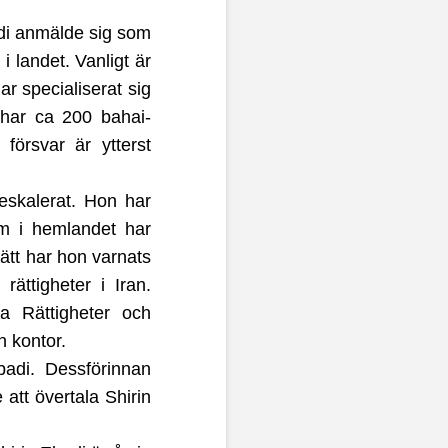
adi anmälde sig som
i landet. Vanligt är
r specialiserat sig
 har ca 200 bahai-
 försvar är ytterst
eskalerat. Hon har
m i hemlandet har
sätt har hon varnats
ättigheter i Iran.
a Rättigheter och
h kontor.
adi. Dessförinnan
 att övertala Shirin