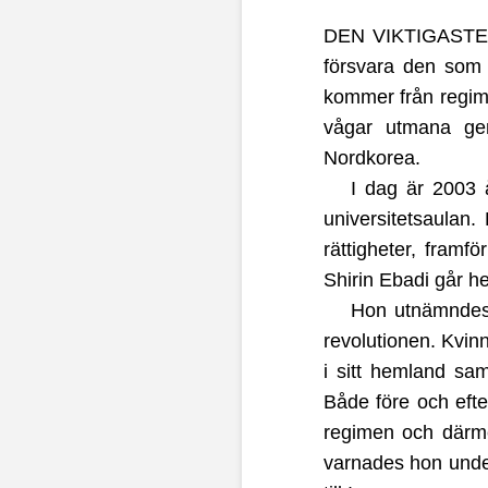
Den viktigast
försvara den som d
kommer från regimen
vågar utmana ge
Nordkorea.
I dag är 2003 
universitetsaulan.
rättigheter, framf
Shirin Ebadi går 
Hon utnämndes 
revolutionen. Kvin
i sitt hemland sam
Både före och efte
regimen och därmed
varnades hon unde