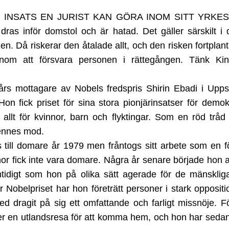
e insats en jurist kan göra inom sitt yrke
ras inför domstol och är hatad. Det gäller särskilt i 
. Då riskerar den åtalade allt, och den risken fortplant
nom att försvara personen i rättegången. Tänk Ki
års mottagare av Nobels fredspris Shirin Ebadi i Uppsa
 Hon fick priset för sina stora pionjärinsatser för demo
ör allt för kvinnor, barn och flyktingar. Som en röd tråd
hennes mod.
till domare år 1979 men fråntogs sitt arbete som en fö
nor fick inte vara domare. Några år senare började hon
tidigt som hon på olika sätt agerade för de mänskliga
r Nobelpriset har hon företrätt personer i stark opposit
 dragit på sig ett omfattande och farligt missnöje. F
r en utlandsresa för att komma hem, och hon har sedan 