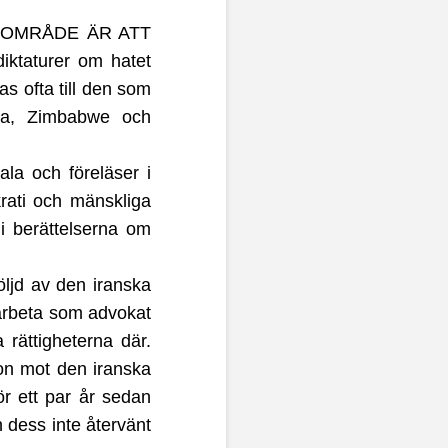
sområde är att
diktaturer om hatet
as ofta till den som
na, Zimbabwe och
la och föreläser i
krati och mänskliga
 i berättelserna om
ljd av den iranska
 arbeta som advokat
 rättigheterna där.
ion mot den iranska
ör ett par år sedan
dess inte återvänt