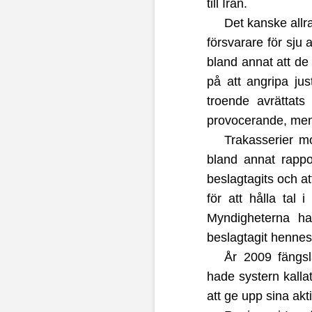
till Iran.
Det kanske allr
försvarare för sju 
bland annat att de
på att angripa ju
troende avrättats 
provocerande, men d
Trakasserier m
bland annat rapp
beslagtagits och at
för att hålla tal
Myndigheterna ha
beslagtagit hennes
År 2009 fängsl
hade systern kallat
att ge upp sina akti