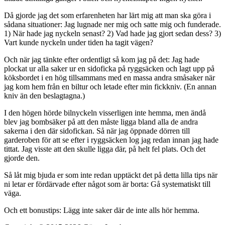
Då gjorde jag det som erfarenheten har lärt mig att man ska göra i
sådana situationer: Jag lugnade ner mig och satte mig och funderade.
1) När hade jag nyckeln senast? 2) Vad hade jag gjort sedan dess? 3)
Vart kunde nyckeln under tiden ha tagit vägen?
Och när jag tänkte efter ordentligt så kom jag på det: Jag hade
plockat ur alla saker ur en sidoficka på ryggsäcken och lagt upp på
köksbordet i en hög tillsammans med en massa andra småsaker när
jag kom hem från en biltur och letade efter min fickkniv. (En annan
kniv än den beslagtagna.)
I den högen hörde bilnyckeln visserligen inte hemma, men ändå
blev jag bombsäker på att den måste ligga bland alla de andra
sakerna i den där sidofickan. Så när jag öppnade dörren till
garderoben för att se efter i ryggsäcken log jag redan innan jag hade
tittat. Jag visste att den skulle ligga där, på helt fel plats. Och det
gjorde den.
Så låt mig bjuda er som inte redan upptäckt det på detta lilla tips när
ni letar er fördärvade efter något som är borta: Gå systematiskt till
väga.
Och ett bonustips: Lägg inte saker där de inte alls hör hemma.