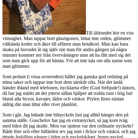
Till åldrandet hör en viss
vimsighet. Man tappar bort glasögonen, hittar inte orden, glömmer
välkända koder och åker till affären utan betalkort. Man kan bara
skaka på huvudet åt sig själv när man för andra gången på några
minuter kommer ner från övervåningen utan att ha fått med sig det
som man gick upp för att hämta. För att inte tala om alla namn som
man glömmer.
Som pedant (i vissa avseenden) håller jag ganska god ordning på
mina saker och tappar inte bort dem särskilt ofta. När det ändå
händer ibland med telefonen, nycklarna eller (Gud förbjude!) datorn,
då har jag märkt att det ytterst sällan hjälper att rodda runt i hög fart
bland alla byxor, kavajer, lådor och väskor. Prylen finns nästan
aldrig där man tittar eller river planlöst.
Som i går. Jag hittade inte bilnyckeln fast jag alltid hänger den på
samma ställe. Guschelov har jag en extranyckel, så jag kom iväg
med bilen dit jag skulle. Men var sjutton var den ordinarie nyckeln?
Både före och efter bilfärden rev jag runt i fickor och väskor, och jag
tittade åtskilliga gånger i bilen och nyckelskåpet. Ingen nyckel.