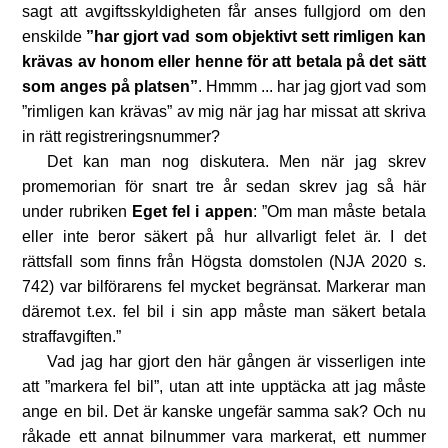
sagt att avgiftsskyldigheten får anses fullgjord om den
enskilde
”har gjort vad som objektivt sett rimligen kan
krävas av honom eller henne för att betala på det sätt
som anges på platsen”
. Hmmm ... har jag gjort vad som
”rimligen kan krävas” av mig när jag har missat att skriva
in rätt registreringsnummer?
Det kan man nog diskutera. Men när jag skrev
promemorian för snart tre år sedan skrev jag så här
under rubriken
Eget fel i appen
: ”Om man måste betala
eller inte beror säkert på hur allvarligt felet är. I det
rättsfall som finns från Högsta domstolen (NJA 2020 s.
742) var bilförarens fel mycket begränsat. Markerar man
däremot t.ex. fel bil i sin app måste man säkert betala
straffavgiften.”
Vad jag har gjort den här gången är visserligen inte
att ”markera fel bil”, utan att inte upptäcka att jag måste
ange en bil. Det är kanske ungefär samma sak? Och nu
råkade ett annat bilnummer vara markerat, ett nummer