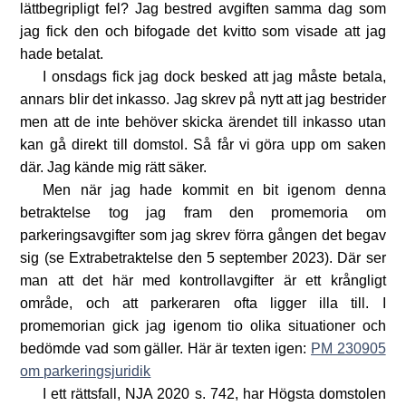
lättbegripligt fel? Jag bestred avgiften samma dag som
jag fick den och bifogade det kvitto som visade att jag
hade betalat.
I onsdags fick jag dock besked att jag måste betala,
annars blir det inkasso. Jag skrev på nytt att jag bestrider
men att de inte behöver skicka ärendet till inkasso utan
kan gå direkt till domstol. Så får vi göra upp om saken
där. Jag kände mig rätt säker.
Men när jag hade kommit en bit igenom denna
betraktelse tog jag fram den promemoria om
parkeringsavgifter som jag skrev förra gången det begav
sig (se Extrabetraktelse den 5 september 2023). Där ser
man att det här med kontrollavgifter är ett krångligt
område, och att parkeraren ofta ligger illa till. I
promemorian gick jag igenom tio olika situationer och
bedömde vad som gäller. Här är texten igen:
PM 230905
om parkeringsjuridik
I ett rättsfall, NJA 2020 s. 742, har Högsta domstolen