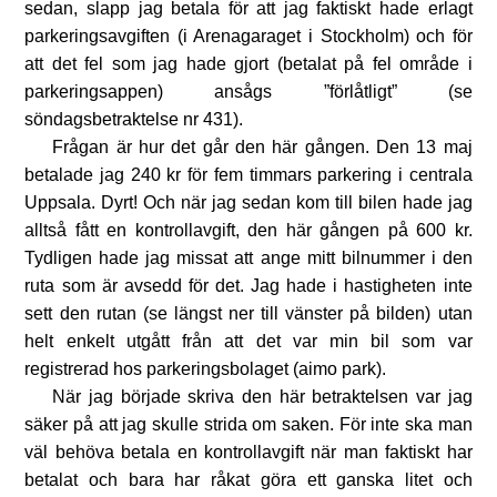
sedan, slapp jag betala för att jag faktiskt hade erlagt
parkeringsavgiften (i Arenagaraget i Stockholm) och för
att det fel som jag hade gjort (betalat på fel område i
parkeringsappen) ansågs ”förlåtligt” (se
söndagsbetraktelse nr 431).
Frågan är hur det går den här gången. Den 13 maj
betalade jag 240 kr för fem timmars parkering i centrala
Uppsala. Dyrt! Och när jag sedan kom till bilen hade jag
alltså fått en kontrollavgift, den här gången på 600 kr.
Tydligen hade jag missat att ange mitt bilnummer i den
ruta som är avsedd för det. Jag hade i hastigheten inte
sett den rutan (se längst ner till vänster på bilden) utan
helt enkelt utgått från att det var min bil som var
registrerad hos parkeringsbolaget (aimo park).
När jag började skriva den här betraktelsen var jag
säker på att jag skulle strida om saken. För inte ska man
väl behöva betala en kontrollavgift när man faktiskt har
betalat och bara har råkat göra ett ganska litet och