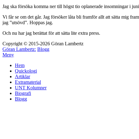
Jag ska försöka komma ner till högst tio oplanerade insomningar i juni, å
Vi får se om det går. Jag försöker låta bli framför allt att sätta mig fra
jag ”utsövd”. Hoppas jag.
Och nu har jag berättat för att sätta lite extra press.
Copyright © 2015-2026 Göran Lambertz
Göran Lambertz:
Blogg
Meny
Hem
Quickologi
Artiklar
Extramaterial
UNT Kolumner
Biografi
Blogg