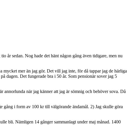
pt tio år sedan. Nog hade det hänt någon gång även tidigare, men nu
 mycket mer än jag gör. Det vill jag inte, för då tappar jag de härliga
ur på dagen. Det fungerade bra i 50 år. Som pensionär sover jag 5
t är annorlunda när jag känner att jag är sömnig och behöver sova. Då
e gång i form av 100 kr till välgörande ändamål. 2) Jag skulle göra
et skulle bli. Nämligen 14 gånger sammanlagt under maj månad. 1400