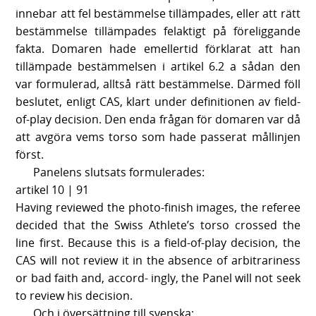
innebar att fel bestämmelse tillämpades, eller att rätt
bestämmelse tillämpades felaktigt på föreliggande
fakta. Domaren hade emellertid förklarat att han
tillämpade bestämmelsen i artikel 6.2 a sådan den
var formulerad, alltså rätt bestämmelse. Därmed föll
beslutet, enligt CAS, klart under definitionen av field-
of-play decision. Den enda frågan för domaren var då
att avgöra vems torso som hade passerat mållinjen
först.
Panelens slutsats formulerades:
artikel 10 | 91
Having reviewed the photo-finish images, the referee
decided that the Swiss Athlete’s torso crossed the
line first. Because this is a field-of-play decision, the
CAS will not review it in the absence of arbitrariness
or bad faith and, accord- ingly, the Panel will not seek
to review his decision.
Och i översättning till svenska: