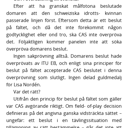
Efter att ha granskat målfotona beslutade
domaren att den schweiziska idrotts- kvinnan
passerade linjen först. Eftersom detta är ett beslut
på fältet, och då det inte förekommit någon
godtycklighet eller ond tro, ska CAS inte överpröva
det. Följaktligen kommer panelen inte att söka
överpröva domarens beslut.
Ingen sakprövning alltså. Domarens beslut hade
överprövats av ITU EB, och enligt sina principer för
beslut på fältet accepterade CAS beslutet i denna
överprövning som slutligt. Ingen delad guldmedalj
för Lisa Nordén.
Var det rätt?
Utifrån den princip för beslut på fältet som gäller
var CAS avgörande riktigt. Om field- of-play decision
definieras på det angivna ganska vidsträckta sättet –
ungefär: ett beslut i en tävlingssituation med
tillämpning av rätt bestämmelse – går det inte att