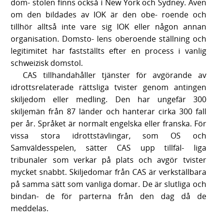
dom- stolen finns också i New York och Sydney. Även
om den bildades av IOK är den obe- roende och
tillhör alltså inte vare sig IOK eller någon annan
organisation. Domsto- lens oberoende ställning och
legitimitet har fastställts efter en process i vanlig
schweizisk domstol.
CAS tillhandahåller tjänster för avgörande av
idrottsrelaterade rättsliga tvister genom antingen
skiljedom eller medling. Den har ungefär 300
skiljemän från 87 länder och hanterar cirka 300 fall
per år. Språket är normalt engelska eller franska. För
vissa stora idrottstävlingar, som OS och
Samväldesspelen, sätter CAS upp tillfäl- liga
tribunaler som verkar på plats och avgör tvister
mycket snabbt. Skiljedomar från CAS är verkställbara
på samma sätt som vanliga domar. De är slutliga och
bindan- de för parterna från den dag då de
meddelas.