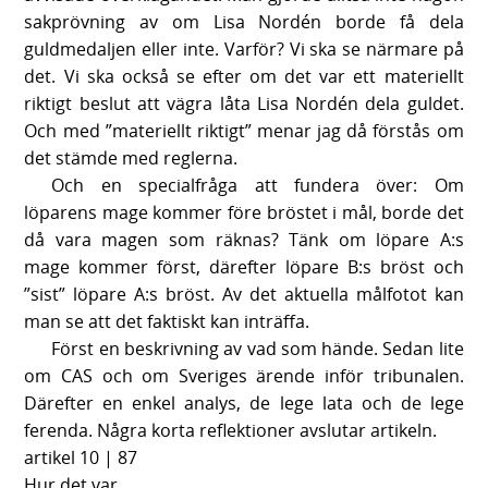
sakprövning av om Lisa Nordén borde få dela
guldmedaljen eller inte. Varför? Vi ska se närmare på
det. Vi ska också se efter om det var ett materiellt
riktigt beslut att vägra låta Lisa Nordén dela guldet.
Och med ”materiellt riktigt” menar jag då förstås om
det stämde med reglerna.
Och en specialfråga att fundera över: Om
löparens mage kommer före bröstet i mål, borde det
då vara magen som räknas? Tänk om löpare A:s
mage kommer först, därefter löpare B:s bröst och
”sist” löpare A:s bröst. Av det aktuella målfotot kan
man se att det faktiskt kan inträffa.
Först en beskrivning av vad som hände. Sedan lite
om CAS och om Sveriges ärende inför tribunalen.
Därefter en enkel analys, de lege lata och de lege
ferenda. Några korta reflektioner avslutar artikeln.
artikel 10 | 87
Hur det var