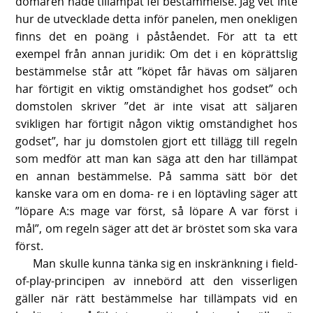
domaren hade tillämpat fel bestämmelse. Jag vet inte
hur de utvecklade detta inför panelen, men onekligen
finns det en poäng i påståendet. För att ta ett
exempel från annan juridik: Om det i en köprättslig
bestämmelse står att ”köpet får hävas om säljaren
har förtigit en viktig omständighet hos godset” och
domstolen skriver ”det är inte visat att säljaren
svikligen har förtigit någon viktig omständighet hos
godset”, har ju domstolen gjort ett tillägg till regeln
som medför att man kan säga att den har tillämpat
en annan bestämmelse. På samma sätt bör det
kanske vara om en doma- re i en löptävling säger att
”löpare A:s mage var först, så löpare A var först i
mål”, om regeln säger att det är bröstet som ska vara
först.
Man skulle kunna tänka sig en inskränkning i field-
of-play-principen av innebörd att den visserligen
gäller när rätt bestämmelse har tillämpats vid en