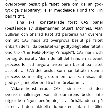
överprövar beslut på fältet bara om de är god-
tyckliga (”arbitrary”) eller meddelade i ond tro (”in
bad faith”).
I sina skäl konstaterade först CAS panel
(bestående av skiljemännen Stuart McInnes, Alan
Sullivan och Sharad Rao) att parterna var överens
om att CAS hade att överpröva beslut på fältet
enbart i de fall då beslutet var godtyckligt eller fattat i
ond tro (”the Field-of-Play Principle”). CAS har i och
för sig domsrätt. Men i de fall det finns en relevant
process för att avgöra tvister om beslut på fältet
accepterar CAS det beslut som har fattats i denna
process som slutligt, utom om det kan visas att
godtycklighet eller ond tro har förekommit.
Vidare konstaterade CAS i sina skäl att den
svenska hållningen var att domarens beslut inte
utgjorde någon bedömning av förhållandena på
fältet vid den aktuella tidpunkten, utan i stället