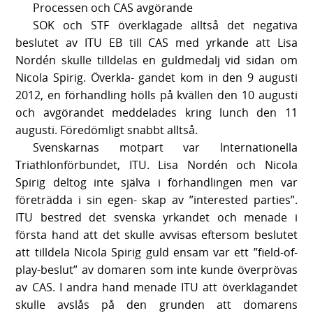
Processen och CAS avgörande
SOK och STF överklagade alltså det negativa
beslutet av ITU EB till CAS med yrkande att Lisa
Nordén skulle tilldelas en guldmedalj vid sidan om
Nicola Spirig. Överkla- gandet kom in den 9 augusti
2012, en förhandling hölls på kvällen den 10 augusti
och avgörandet meddelades kring lunch den 11
augusti. Föredömligt snabbt alltså.
Svenskarnas motpart var Internationella
Triathlonförbundet, ITU. Lisa Nordén och Nicola
Spirig deltog inte själva i förhandlingen men var
företrädda i sin egen- skap av ”interested parties”.
ITU bestred det svenska yrkandet och menade i
första hand att det skulle avvisas eftersom beslutet
att tilldela Nicola Spirig guld ensam var ett ”field-of-
play-beslut” av domaren som inte kunde överprövas
av CAS. I andra hand menade ITU att överklagandet
skulle avslås på den grunden att domarens