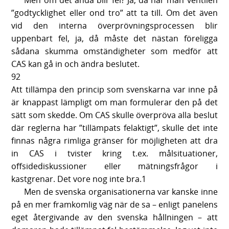
Men om det ändå blir fel? Ja, då har man ventilen
”godtycklighet eller ond tro” att ta till. Om det även
vid den interna överprövningsprocessen blir
uppenbart fel, ja, då måste det nästan föreligga
sådana skumma omständigheter som medför att
CAS kan gå in och ändra beslutet.
92
Att tillämpa den princip som svenskarna var inne på
är knappast lämpligt om man formulerar den på det
sätt som skedde. Om CAS skulle överpröva alla beslut
där reglerna har ”tillämpats felaktigt”, skulle det inte
finnas några rimliga gränser för möjligheten att dra
in CAS i tvister kring t.ex. målsituationer,
offsidediskussioner eller mätningsfrågor i
kastgrenar. Det vore nog inte bra.1
Men de svenska organisationerna var kanske inne
på en mer framkomlig väg när de sa – enligt panelens
eget återgivande av den svenska hållningen – att