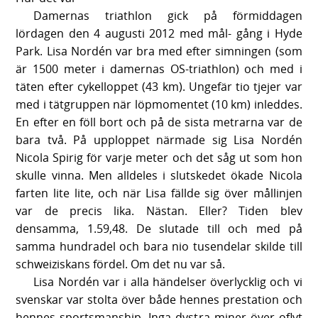
Damernas triathlon gick på förmiddagen
lördagen den 4 augusti 2012 med mål- gång i Hyde
Park. Lisa Nordén var bra med efter simningen (som
är 1500 meter i damernas OS-triathlon) och med i
täten efter cykelloppet (43 km). Ungefär tio tjejer var
med i tätgruppen när löpmomentet (10 km) inleddes.
En efter en föll bort och på de sista metrarna var de
bara två. På upploppet närmade sig Lisa Nordén
Nicola Spirig för varje meter och det såg ut som hon
skulle vinna. Men alldeles i slutskedet ökade Nicola
farten lite lite, och när Lisa fällde sig över mållinjen
var de precis lika. Nästan. Eller? Tiden blev
densamma, 1.59,48. De slutade till och med på
samma hundradel och bara nio tusendelar skilde till
schweiziskans fördel. Om det nu var så.
Lisa Nordén var i alla händelser överlycklig och vi
svenskar var stolta över både hennes prestation och
hennes sportsmanship. Inga dystra miner över oflyt