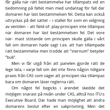
får gälla när rätt bestämmelse har tillämpats vid en
bedömning på fältet men med undantag för fall där
domaren har läst bestämmelsen fel. Detta kan också
uttryckas på det sättet – i stället för som en vidgning
av ventilen – att field-of- play-principen inte tillämpas
när domaren har läst bestämmelsen fel. Det vore
när- mast stötande om principen skulle gälla i vårt
fall om domaren hade sagt t.ex. att han tillämpade
rätt bestämmelse men trodde att ”sternum” betyder
”buk”.
Men vi får utgå från att panelen gjorde rätt de
lege lata, i varje fall om det inte finns någon tidigare
praxis från CAS som säger att principen ska tillämpas
bara om domaren läser reglerna rätt.
Om något fel begicks i ärendet skedde det
möjligen snarast på nivån under CAS, alltså hos ITU:s
Executive Board. Där hade man möjlighet att ändra
domarens beslut efter en sakprövning. Men det