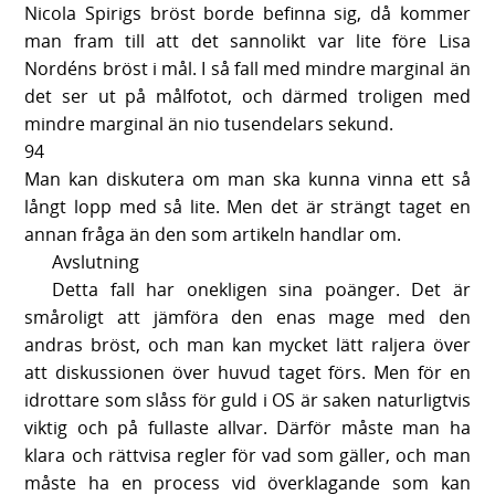
Nicola Spirigs bröst borde befinna sig, då kommer
man fram till att det sannolikt var lite före Lisa
Nordéns bröst i mål. I så fall med mindre marginal än
det ser ut på målfotot, och därmed troligen med
mindre marginal än nio tusendelars sekund.
94
Man kan diskutera om man ska kunna vinna ett så
långt lopp med så lite. Men det är strängt taget en
annan fråga än den som artikeln handlar om.
Avslutning
Detta fall har onekligen sina poänger. Det är
småroligt att jämföra den enas mage med den
andras bröst, och man kan mycket lätt raljera över
att diskussionen över huvud taget förs. Men för en
idrottare som slåss för guld i OS är saken naturligtvis
viktig och på fullaste allvar. Därför måste man ha
klara och rättvisa regler för vad som gäller, och man
måste ha en process vid överklagande som kan