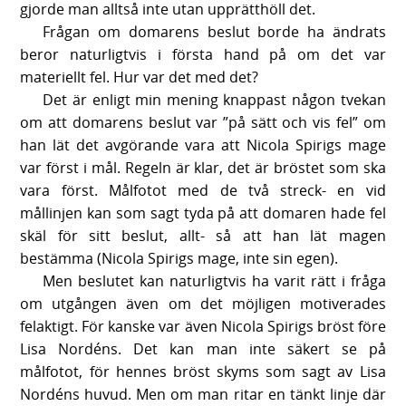
gjorde man alltså inte utan upprätthöll det.
Frågan om domarens beslut borde ha ändrats
beror naturligtvis i första hand på om det var
materiellt fel. Hur var det med det?
Det är enligt min mening knappast någon tvekan
om att domarens beslut var ”på sätt och vis fel” om
han lät det avgörande vara att Nicola Spirigs mage
var först i mål. Regeln är klar, det är bröstet som ska
vara först. Målfotot med de två streck- en vid
mållinjen kan som sagt tyda på att domaren hade fel
skäl för sitt beslut, allt- så att han lät magen
bestämma (Nicola Spirigs mage, inte sin egen).
Men beslutet kan naturligtvis ha varit rätt i fråga
om utgången även om det möjligen motiverades
felaktigt. För kanske var även Nicola Spirigs bröst före
Lisa Nordéns. Det kan man inte säkert se på
målfotot, för hennes bröst skyms som sagt av Lisa
Nordéns huvud. Men om man ritar en tänkt linje där