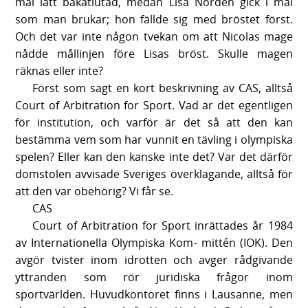
mål lätt bakåtlutad, medan Lisa Nordén gick i mål
som man brukar; hon fällde sig med bröstet först.
Och det var inte någon tvekan om att Nicolas mage
nådde mållinjen före Lisas bröst. Skulle magen
räknas eller inte?
Först som sagt en kort beskrivning av CAS, alltså
Court of Arbitration for Sport. Vad är det egentligen
för institution, och varför är det så att den kan
bestämma vem som har vunnit en tävling i olympiska
spelen? Eller kan den kanske inte det? Var det därför
domstolen avvisade Sveriges överklagande, alltså för
att den var obehörig? Vi får se.
CAS
Court of Arbitration for Sport inrättades år 1984
av Internationella Olympiska Kom- mittén (IOK). Den
avgör tvister inom idrotten och avger rådgivande
yttranden som rör juridiska frågor inom
sportvärlden. Huvudkontoret finns i Lausanne, men