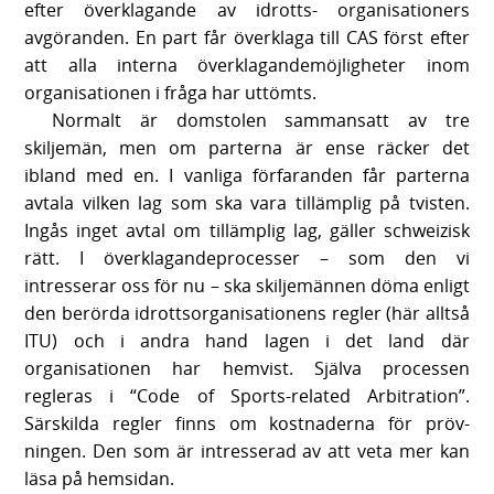
efter överklagande av idrotts- organisationers
avgöranden. En part får överklaga till CAS först efter
att alla interna överklagandemöjligheter inom
organisationen i fråga har uttömts.
Normalt är domstolen sammansatt av tre
skiljemän, men om parterna är ense räcker det
ibland med en. I vanliga förfaranden får parterna
avtala vilken lag som ska vara tillämplig på tvisten.
Ingås inget avtal om tillämplig lag, gäller schweizisk
rätt. I överklagandeprocesser – som den vi
intresserar oss för nu – ska skiljemännen döma enligt
den berörda idrottsorganisationens regler (här alltså
ITU) och i andra hand lagen i det land där
organisationen har hemvist. Själva processen
regleras i “Code of Sports-related Arbitration”.
Särskilda regler finns om kostnaderna för pröv-
ningen. Den som är intresserad av att veta mer kan
läsa på hemsidan.