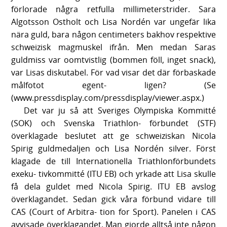
förlorade några retfulla millimeterstrider. Sara
Algotsson Ostholt och Lisa Nordén var ungefär lika
nära guld, bara någon centimeters bakhov respektive
schweizisk magmuskel ifrån. Men medan Saras
guldmiss var oomtvistlig (bommen föll, inget snack),
var Lisas diskutabel. För vad visar det där förbaskade
målfotot egent- ligen? (Se
(www.pressdisplay.com/pressdisplay/viewer.aspx.)
Det var ju så att Sveriges Olympiska Kommitté
(SOK) och Svenska Triathlon- förbundet (STF)
överklagade beslutet att ge schweiziskan Nicola
Spirig guldmedaljen och Lisa Nordén silver. Först
klagade de till Internationella Triathlonförbundets
exeku- tivkommitté (ITU EB) och yrkade att Lisa skulle
få dela guldet med Nicola Spirig. ITU EB avslog
överklagandet. Sedan gick våra förbund vidare till
CAS (Court of Arbitra- tion for Sport). Panelen i CAS
avvisade överklagandet. Man gjorde alltså inte någon