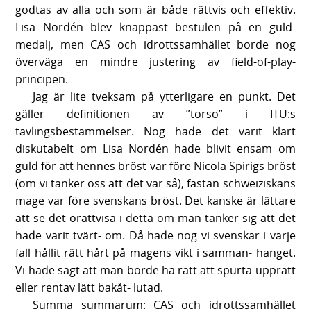
godtas av alla och som är både rättvis och effektiv.
Lisa Nordén blev knappast bestulen på en guld-
medalj, men CAS och idrottssamhället borde nog
överväga en mindre justering av field-of-play-
principen.
Jag är lite tveksam på ytterligare en punkt. Det
gäller definitionen av ”torso” i ITU:s
tävlingsbestämmelser. Nog hade det varit klart
diskutabelt om Lisa Nordén hade blivit ensam om
guld för att hennes bröst var före Nicola Spirigs bröst
(om vi tänker oss att det var så), fastän schweiziskans
mage var före svenskans bröst. Det kanske är lättare
att se det orättvisa i detta om man tänker sig att det
hade varit tvärt- om. Då hade nog vi svenskar i varje
fall hållit rätt hårt på magens vikt i samman- hanget.
Vi hade sagt att man borde ha rätt att spurta upprätt
eller rentav lätt bakåt- lutad.
Summa summarum: CAS och idrottssamhället