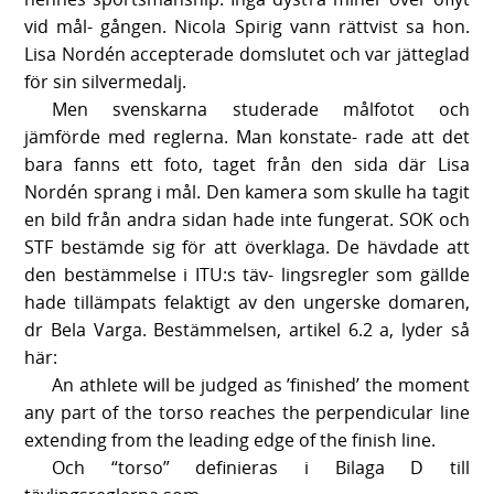
vid mål- gången. Nicola Spirig vann rättvist sa hon.
Lisa Nordén accepterade domslutet och var jätteglad
för sin silvermedalj.
Men svenskarna studerade målfotot och
jämförde med reglerna. Man konstate- rade att det
bara fanns ett foto, taget från den sida där Lisa
Nordén sprang i mål. Den kamera som skulle ha tagit
en bild från andra sidan hade inte fungerat. SOK och
STF bestämde sig för att överklaga. De hävdade att
den bestämmelse i ITU:s täv- lingsregler som gällde
hade tillämpats felaktigt av den ungerske domaren,
dr Bela Varga. Bestämmelsen, artikel 6.2 a, lyder så
här:
An athlete will be judged as ’finished’ the moment
any part of the torso reaches the perpendicular line
extending from the leading edge of the finish line.
Och “torso” definieras i Bilaga D till