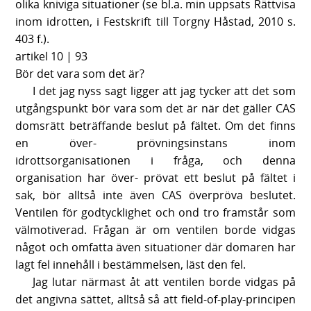
olika kniviga situationer (se bl.a. min uppsats Rättvisa
inom idrotten, i Festskrift till Torgny Håstad, 2010 s.
403 f.).
artikel 10 | 93
Bör det vara som det är?
I det jag nyss sagt ligger att jag tycker att det som
utgångspunkt bör vara som det är när det gäller CAS
domsrätt beträffande beslut på fältet. Om det finns
en över- prövningsinstans inom
idrottsorganisationen i fråga, och denna
organisation har över- prövat ett beslut på fältet i
sak, bör alltså inte även CAS överpröva beslutet.
Ventilen för godtycklighet och ond tro framstår som
välmotiverad. Frågan är om ventilen borde vidgas
något och omfatta även situationer där domaren har
lagt fel innehåll i bestämmelsen, läst den fel.
Jag lutar närmast åt att ventilen borde vidgas på
det angivna sättet, alltså så att field-of-play-principen