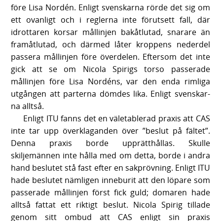
före Lisa Nordén. Enligt svenskarna rörde det sig om
ett ovanligt och i reglerna inte förutsett fall, där
idrottaren korsar mållinjen bakåtlutad, snarare än
framåtlutad, och därmed låter kroppens nederdel
passera mållinjen före överdelen. Eftersom det inte
gick att se om Nicola Spirigs torso passerade
mållinjen före Lisa Nordéns, var den enda rimliga
utgången att parterna dömdes lika. Enligt svenskar-
na alltså.
Enligt ITU fanns det en väletablerad praxis att CAS
inte tar upp överklaganden över ”beslut på fältet”.
Denna praxis borde upprätthållas. Skulle
skiljemännen inte hålla med om detta, borde i andra
hand beslutet stå fast efter en sakprövning. Enligt ITU
hade beslutet nämligen inneburit att den löpare som
passerade mållinjen först fick guld; domaren hade
alltså fattat ett riktigt beslut. Nicola Spirig tillade
genom sitt ombud att CAS enligt sin praxis