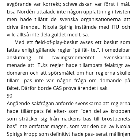
avgörande var korrekt; schweiziskan var först i mål.
Lisa Nordén uttalade inte någon uppfattning i tvisten
men hade tillåtit de svenska organisationerna att
driva ärendet. Nicola Spirig instämde med ITU och
ville alltså inte dela guldet med Lisa.
Med ett field-of-play-beslut avses ett beslut som
fattas enligt gällande regler ”på fäl- tet”, i omedelbar
anslutning till tävlingsmomentet. Svenskarna
menade att ITU:s regler hade tillämpats felaktigt av
domaren och att spörsmålet om hur reglerna skulle
tilläm- pas inte var någon fråga om dömande på
fältet. Därför borde CAS pröva ärendet i sak.
90
Angående sakfrågan anförde svenskarna att reglerna
hade tillämpats fel efter- som ”den del av kroppen
som sträcker sig från nackens bas till bröstbenets
bas” inte omfattar magen, som var den del av Nicola
Spirigs kropp som definitivt hade pas- serat mållinjen