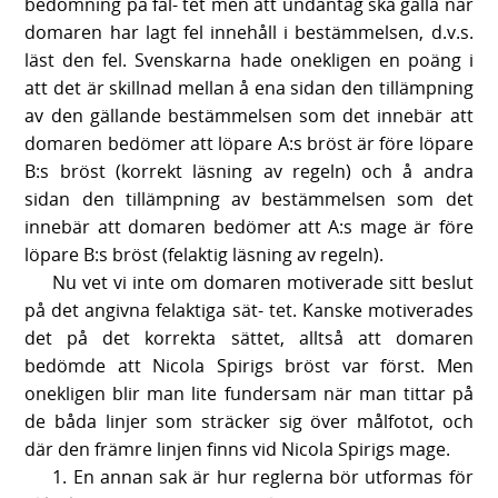
bedömning på fäl- tet men att undantag ska gälla när
domaren har lagt fel innehåll i bestämmelsen, d.v.s.
läst den fel. Svenskarna hade onekligen en poäng i
att det är skillnad mellan å ena sidan den tillämpning
av den gällande bestämmelsen som det innebär att
domaren bedömer att löpare A:s bröst är före löpare
B:s bröst (korrekt läsning av regeln) och å andra
sidan den tillämpning av bestämmelsen som det
innebär att domaren bedömer att A:s mage är före
löpare B:s bröst (felaktig läsning av regeln).
Nu vet vi inte om domaren motiverade sitt beslut
på det angivna felaktiga sät- tet. Kanske motiverades
det på det korrekta sättet, alltså att domaren
bedömde att Nicola Spirigs bröst var först. Men
onekligen blir man lite fundersam när man tittar på
de båda linjer som sträcker sig över målfotot, och
där den främre linjen finns vid Nicola Spirigs mage.
1. En annan sak är hur reglerna bör utformas för