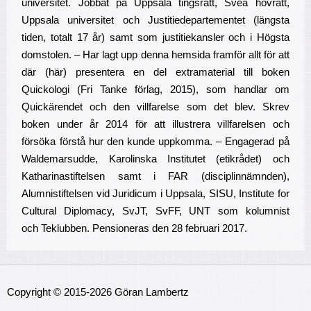
universitet. Jobbat på Uppsala tingsrätt, Svea hovrätt,
Uppsala universitet och Justitiedepartementet (längsta
tiden, totalt 17 år) samt som justitiekansler och i Högsta
domstolen. – Har lagt upp denna hemsida framför allt för att
där (här) presentera en del extramaterial till boken
Quickologi (Fri Tanke förlag, 2015), som handlar om
Quickärendet och den villfarelse som det blev. Skrev
boken under år 2014 för att illustrera villfarelsen och
försöka förstå hur den kunde uppkomma. – Engagerad på
Waldemarsudde, Karolinska Institutet (etikrådet) och
Katharinastiftelsen samt i FAR (disciplinnämnden),
Alumnistiftelsen vid Juridicum i Uppsala, SISU, Institute for
Cultural Diplomacy, SvJT, SvFF, UNT som kolumnist
och Teklubben. Pensioneras den 28 februari 2017.
Copyright © 2015-2026 Göran Lambertz