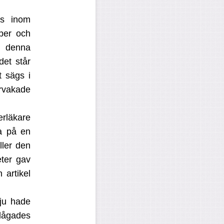
vs inom
per och
i denna
det står
 sägs i
rvakade
erläkare
na på en
ler den
ter
gav
 artikel
 ju hade
plågades