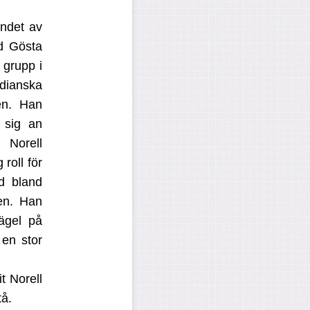
andet av
d Gösta
 grupp i
dianska
en. Han
 sig an
 Norell
roll för
d bland
pen. Han
rägel på
en stor
t Norell
tå.