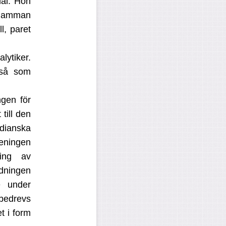
al. Hon
 mamman
l, paret
lytiker.
kså som
ngen för
till den
udianska
eningen
ning av
dningen
e under
 bedrevs
t i form