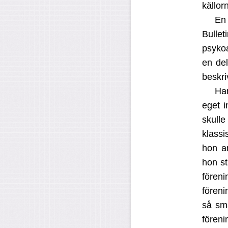
källor
En 
Bulle
psyko
en del
beskri
Han
eget i
skull
klass
hon an
hon s
fören
fören
så sm
föreni