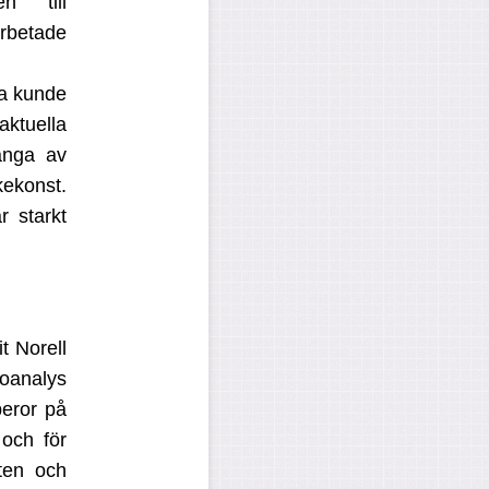
n till
rbetade
ra kunde
ktuella
många av
kekonst.
 starkt
t Norell
oanalys
beror på
 och för
eten och