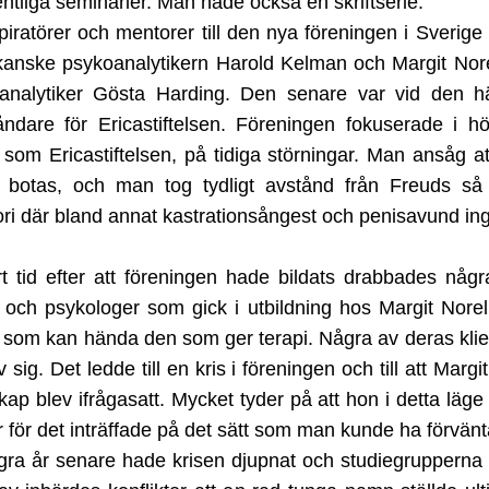
entliga seminarier. Man hade också en skriftserie.
piratörer och mentorer till den nya föreningen i Sverige
anske psykoanalytikern Harold Kelman och Margit Nore
 analytiker Gösta Harding. Den senare var vid den hä
åndare för Ericastiftelsen. Föreningen fokuserade i h
 som Ericastiftelsen, på tidiga störningar. Man ansåg a
 botas, och man tog tydligt avstånd från Freuds så 
eori där bland annat kastrationsångest och penisavund ing
t tid efter att föreningen hade bildats drabbades någ
 och psykologer som gick i utbildning hos Margit Norel
 som kan hända den som ger terapi. Några av deras klie
v sig. Det ledde till en kris i föreningen och till att Margi
kap blev ifrågasatt. Mycket tyder på att hon i detta läge 
 för det inträffade på det sätt som man kunde ha förvänt
ra år senare hade krisen djupnat och studiegrupperna b