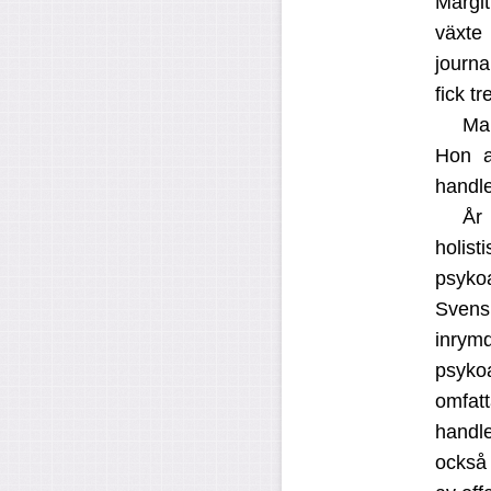
Margi
växte
journa
fick tr
Mar
Hon a
handle
År 
holist
psykoa
Svens
inrym
psyko
omfat
handle
också 