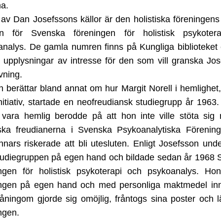
na.
av Dan Josefssons källor är den holistiska föreningens 
tin för Svenska föreningen för holistisk psykoter
analys
.
De gamla numren finns på Kungliga biblioteket
 upplysningar av intresse för den som vill granska Jo
vning.
 berättar bland annat om hur Margit Norell i hemlighet
nitiativ, startade en neofreudiansk studiegrupp år 1963.
e vara hemlig berodde på att hon inte ville stöta si
iska freudianerna i Svenska Psykoanalytiska Förening
nars riskerade att bli utesluten. Enligt Josefsson und
tudiegruppen på egen hand och bildade sedan år 1968 
ingen för holistisk psykoterapi och psykoanalys. Hon
ingen på egen hand och med personliga maktmedel in
åningom gjorde sig omöjlig, fråntogs sina poster och
ngen.