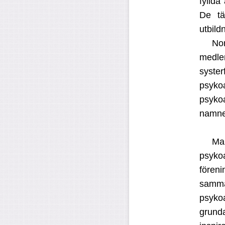
fyllda
De tä
utbild
No
medlem
syste
psyk
psyko
namnet
Ma
psyko
fören
samm
psyko
grund