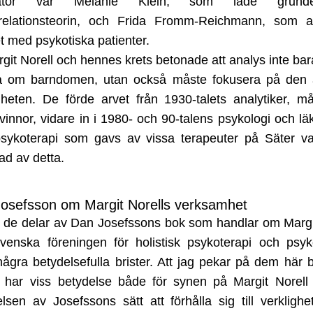
iratör var Melanie Klein, som lade grunde
trelationsteorin, och Frida Fromm-Reichmann, som a
 med psykotiska patienter.
git Norell och hennes krets betonade att analys inte ba
a om barndomen, utan också måste fokusera på den a
gheten. De förde arvet från 1930-talets analytiker, 
innor, vidare in i 1980- och 90-talens psykologi och lä
sykoterapi som gavs av vissa terapeuter på Säter var
rad av detta.
osefsson om Margit Norells verksamhet
 de delar av Dan Josefssons bok som handlar om Margi
venska föreningen för holistisk psykoterapi och psyk
några betydelsefulla brister. Att jag pekar på dem här 
e har viss betydelse både för synen på Margit Norell
elsen av Josefssons sätt att förhålla sig till verkligh