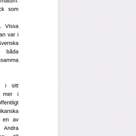
timatum.
ick som
. Vissa
an var i
 Svenska
e båda
ensamma
 i sitt
e mer i
entligt
kanska
r en av
. Andra