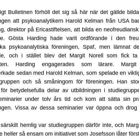
igt Bulletinen förhöll det sig så här när det gällde bild
ingen att psykoanalytikern Harold Kelman från USA ba
g, direktor på Ericastiftelsen, att bilda en neofreudiansk
ge. Gösta Harding hade varit ordförande i den freu
ka psykoanalytiska föreningen, Spaf, men lämnat d
de, och i stället blev det Margit Norell som fick ta
ften. Harding engagerades som lärare. Margit
kade sedan med Harold Kelman, som spelade en viktig 
egruppen och så småningom för föreningen. Han sto
för betydelsefulla delar av utbildningen i studiegrup
eminarier under tolv års tid och kom att sätta sin p
ingen. Vissa av dessa seminarier var öppna och drog 
.
särskilt hemlig var studiegruppen därför inte, och Margi
te heller så ensam om initiativet som Josefsson låter förs