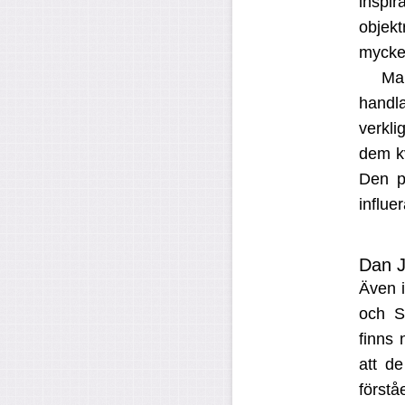
insp
objek
mycket
Mar
handl
verkli
dem kv
Den p
influe
Dan J
Även i
och S
finns 
att d
förstå