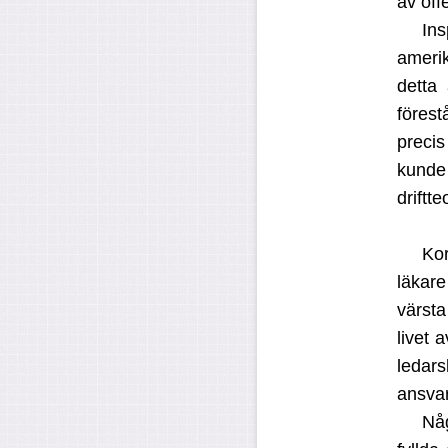
av off
Ins
amerik
detta
förest
precis
kunde
driftt
Kor
läkare
värsta
livet a
ledars
ansvar
Någ