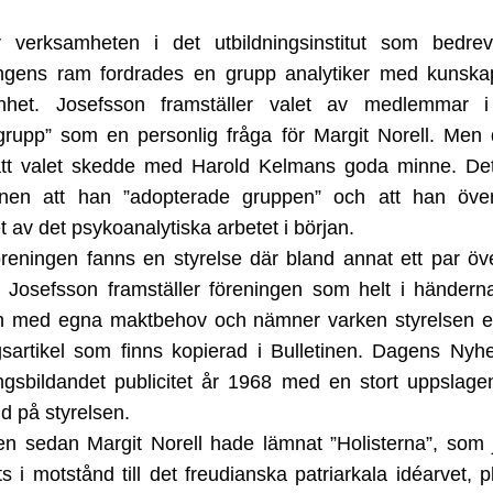
r verksamheten i det utbildningsinstitut som bedre
ingens ram fordrades en grupp analytiker med kunska
enhet. Josefsson framställer valet av medlemmar 
grupp” som en personlig fråga för Margit Norell. Men 
 att valet skedde med Harold Kelmans goda minne. Det
tinen att han ”adopterade gruppen” och att han öve
 av det psykoanalytiska arbetet i början.
öreningen fanns en styrelse där bland annat ett par öv
. Josefsson framställer föreningen som helt i händer
n med egna maktbehov och nämner varken styrelsen el
gsartikel som finns kopierad i Bulletinen.
Dagens Nyhe
ngsbildandet publicitet år 1968 med en stort uppslagen
ld på styrelsen.
n sedan Margit Norell hade lämnat ”Holisterna”, som
s i motstånd till det freudianska patriarkala idéarvet, 