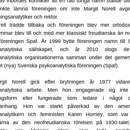
 av inbördes konflikter att en rad tunga namn ställde ul
nkte lämna föreningen om inte Margit Norell avg
ningsanalytiker och rektor.
rell trädde tillbaka och föreningen blev mer ortodox
mar blev till och med mer klassiskt freudianska än m
rföreningen Spaf. År 1999 bytte föreningen namn till
oanalytiska sällskapet, och år 2010 slogs d
analytiska organisationerna samman under det gem
 (nya) Svenska psykoanalytiska föreningen (Spaf).
rgit Norell gick efter brytningen år 1977 vidare
analytiska arbete. Men hon engagerade sig int
ingsform eller fungerade som ledare i något off
anhang. Hon var starkt påverkad av den ameri
analytikern och feministen Karen Horney, som va
arna av den neofreudianska rörelsen på 1930-talet