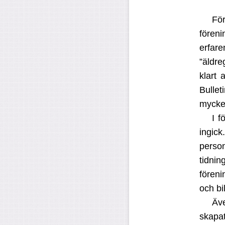
Fö
fören
erfar
”äldre
klart
Bulle
mycket
I f
ingick
perso
tidnin
föreni
och bi
Äve
skapat