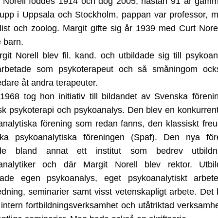
t Norell föddes 1914 och dog 2005, nästan 91 år gamm
 upp i Uppsala och Stockholm, pappan var professor,
list och zoolog. Margit gifte sig år 1939 med Curt Norel
e barn.
git Norell blev fil. kand. och utbildade sig till psykoana
rbetade som psykoterapeut och så småningom oc
dare åt andra terapeuter.
1968 tog hon initiativ till bildandet av Svenska föreni
isk psykoterapi och psykoanalys. Den blev en konkurrent 
nalytiska förening som redan fanns, den klassiskt fre
ka psykoanalytiska föreningen (Spaf). Den nya för
de bland annat ett institut som bedrev utbild
analytiker och där Margit Norell blev rektor. Utbil
tade egen psykoanalys, eget psykoanalytiskt arbet
dning, seminarier samt visst vetenskapligt arbete. Det
intern fortbildningsverksamhet och utåtriktad verksamhe