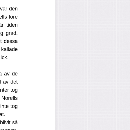
 var den
lls före
r tiden
ög grad,
tt dessa
kallade
ick.
ra av de
l av det
nter tog
t Norells
inte tog
at.
livit så