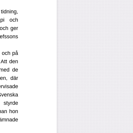
tidning,
api och
 och ger
sefssons
, och på
 Att den
g med de
en, där
ervisade
Svenska
 styrde
nan hon
 lämnade