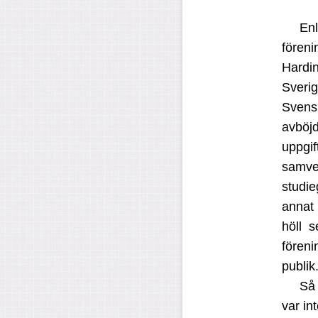
Enl
fören
Hardin
Sveri
Svens
avböj
uppgi
samver
studi
annat 
höll s
fören
publik
Så 
var in