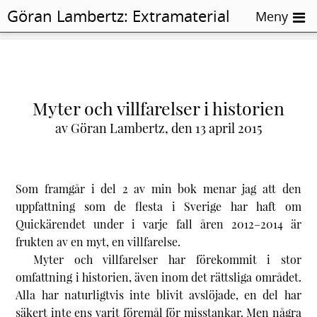
Göran Lambertz:
Extramaterial
Meny
Quickologi
Myter och villfarelser i historien
av Göran Lambertz, den 13 april 2015
Som framgår i del 2 av min bok menar jag att den
uppfattning som de flesta i Sverige har haft om
Quickärendet under i varje fall åren 2012–2014 är
frukten av en myt, en villfarelse.
Myter och villfarelser har förekommit i stor
omfattning i historien, även inom det rättsliga området.
Alla har naturligtvis inte blivit avslöjade, en del har
säkert inte ens varit föremål för misstankar. Men några