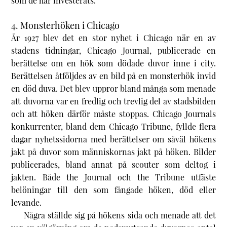
som de har investerats.
4. Monsterhöken i Chicago
År 1927 blev det en stor nyhet i Chicago när en av
stadens tidningar,
Chicago Journal
, publicerade en
berättelse om en hök som dödade duvor inne i city.
Berättelsen åtföljdes av en bild på en monsterhök invid
en död duva. Det blev uppror bland många som menade
att duvorna var en fredlig och trevlig del av stadsbilden
och att höken därför måste stoppas.
Chicago Journals
konkurrenter, bland dem
Chicago Tribune
, fyllde flera
dagar nyhetssidorna med berättelser om såväl hökens
jakt på duvor som människornas jakt på höken. Bilder
publicerades, bland annat på scouter som deltog i
jakten. Både
the Journal
och
the Tribune
utfäste
belöningar till den som fångade höken, död eller
levande.
Några ställde sig på hökens sida och menade att det