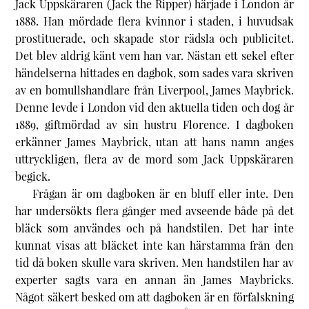
Jack Uppskäraren (Jack the Ripper) härjade i London år
1888. Han mördade flera kvinnor i staden, i huvudsak
prostituerade, och skapade stor rädsla och publicitet.
Det blev aldrig känt vem han var. Nästan ett sekel efter
händelserna hittades en dagbok, som sades vara skriven
av en bomullshandlare från Liverpool, James Maybrick.
Denne levde i London vid den aktuella tiden och dog år
1889, giftmördad av sin hustru Florence. I dagboken
erkänner James Maybrick, utan att hans namn anges
uttryckligen, flera av de mord som Jack Uppskäraren
begick.
Frågan är om dagboken är en bluff eller inte. Den
har undersökts flera gånger med avseende både på det
bläck som användes och på handstilen. Det har inte
kunnat visas att bläcket inte kan härstamma från den
tid då boken skulle vara skriven. Men handstilen har av
experter sagts vara en annan än James Maybricks.
Något säkert besked om att dagboken är en förfalskning