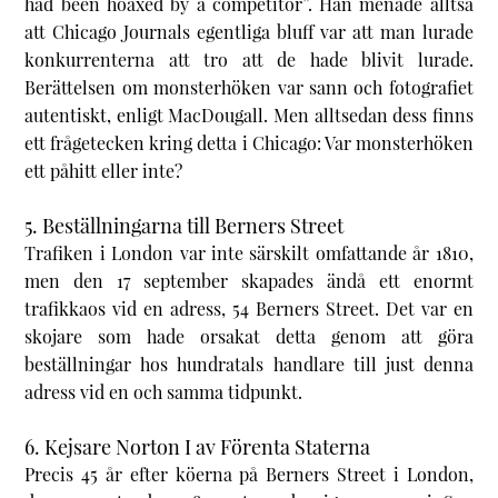
had been hoaxed by a competitor”. Han menade alltså
att
Chicago Journals
egentliga bluff var att man lurade
konkurrenterna att tro att de hade blivit lurade.
Berättelsen om monsterhöken var sann och fotografiet
autentiskt, enligt MacDougall. Men alltsedan dess finns
ett frågetecken kring detta i Chicago: Var monsterhöken
ett påhitt eller inte?
5. Beställningarna till Berners Street
Trafiken i London var inte särskilt omfattande år 1810,
men den 17 september skapades ändå ett enormt
trafikkaos vid en adress, 54 Berners Street. Det var en
skojare som hade orsakat detta genom att göra
beställningar hos hundratals handlare till just denna
adress vid en och samma tidpunkt.
6. Kejsare Norton I av Förenta Staterna
Precis 45 år efter köerna på Berners Street i London,