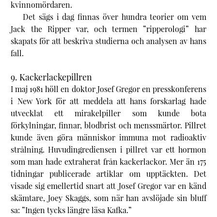
kvinnomördaren.
Det sägs i dag finnas över hundra teorier om vem
Jack the Ripper var, och termen ”ripperologi” har
skapats för att beskriva studierna och analysen av hans
fall.
9. Kackerlackepillren
I maj 1981 höll en doktor Josef Gregor en presskonferens
i New York för att meddela att hans forskarlag hade
utvecklat ett mirakelpiller som kunde bota
förkylningar, finnar, blodbrist och menssmärtor. Pillret
kunde även göra människor immuna mot radioaktiv
strålning. Huvudingrediensen i pillret var ett hormon
som man hade extraherat från kackerlackor. Mer än 175
tidningar publicerade artiklar om upptäckten. Det
visade sig emellertid snart att Josef Gregor var en känd
skämtare, Joey Skaggs, som när han avslöjade sin bluff
sa: ”Ingen tycks längre läsa Kafka.”