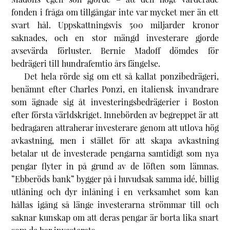
fonden i fråga om tillgångar inte var mycket mer än ett
svart hål. Uppskattningsvis 500 miljarder kronor
saknades, och en stor mängd investerare gjorde
avsevärda förluster. Bernie Madoff dömdes för
bedrägeri till hundrafemtio års fängelse.
Det hela rörde sig om ett så kallat ponzibedrägeri,
benämnt efter Charles Ponzi, en italiensk invandrare
som ägnade sig åt investeringsbedrägerier i Boston
efter första världskriget. Innebörden av begreppet är att
bedragaren attraherar investerare genom att utlova hög
avkastning, men i stället för att skapa avkastning
betalar ut de investerade pengarna samtidigt som nya
pengar flyter in på grund av de löften som lämnas.
”Ebberöds bank” bygger på i huvudsak samma idé, billig
utlåning och dyr inlåning i en verksamhet som kan
hållas igång så länge investerarna strömmar till och
saknar kunskap om att deras pengar är borta lika snart