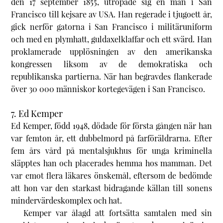
den 17 september 1855, utropade sig en man i San
Francisco till kejsare av USA. Han regerade i tjugoett år,
gick nerför gatorna i San Francisco i militäruniform
och med en plymhatt, guldaxelklaffar och ett svärd. Han
proklamerade upplösningen av den amerikanska
kongressen liksom av de demokratiska och
republikanska partierna. När han begravdes flankerade
över 30 000 människor kortegevägen i San Francisco.
7. Ed Kemper
Ed Kemper, född 1948, dödade för första gången när han
var femton år, ett dubbelmord på farföräldrarna. Efter
fem års vård på mentalsjukhus för unga kriminella
släpptes han och placerades hemma hos mamman. Det
var emot flera läkares önskemål, eftersom de bedömde
att hon var den starkast bidragande källan till sonens
mindervärdeskomplex och hat.
Kemper var ålagd att fortsätta samtalen med sin