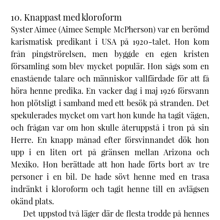
10. Knappast med kloroform
Syster Aimee (Aimee Semple McPherson) var en berömd
karismatisk predikant i USA på 1920-talet. Hon kom
från pingströrelsen, men byggde en egen kristen
församling som blev mycket populär. Hon sågs som en
enastående talare och människor vallfärdade för att få
höra henne predika. En vacker dag i maj 1926 försvann
hon plötsligt i samband med ett besök på stranden. Det
spekulerades mycket om vart hon kunde ha tagit vägen,
och frågan var om hon skulle återuppstå i tron på sin
Herre. En knapp månad efter försvinnandet dök hon
upp i en liten ort på gränsen mellan Arizona och
Mexiko. Hon berättade att hon hade förts bort av tre
personer i en bil. De hade sövt henne med en trasa
indränkt i kloroform och tagit henne till en avlägsen
okänd plats.
Det uppstod två läger där de flesta trodde på hennes