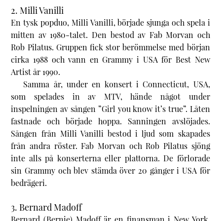
2. Milli Vanilli
En tysk popduo, Milli Vanilli, började sjunga och spela i
mitten av 1980-talet. Den bestod av Fab Morvan och
Rob Pilatus. Gruppen fick stor berömmelse med början
cirka 1988 och vann en Grammy i USA för Best New
Artist år 1990.
Samma år, under en konsert i Connecticut, USA,
som spelades in av MTV, hände något under
inspelningen av sången ”Girl you know it’s true”. Låten
fastnade och började hoppa. Sanningen avslöjades.
Sången från Milli Vanilli bestod i ljud som skapades
från andra röster. Fab Morvan och Rob Pilatus sjöng
inte alls på konserterna eller plattorna. De förlorade
sin Grammy och blev stämda över 20 gånger i USA för
bedrägeri.
3. Bernard Madoff
Bernard (Bernie) Madoff är en finansman i New York,