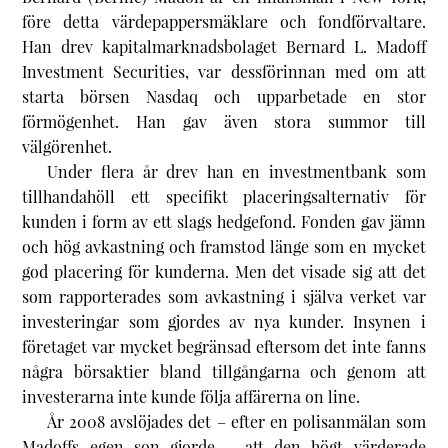
före detta värdepappersmäklare och fondförvaltare.
Han drev kapitalmarknadsbolaget Bernard L. Madoff
Investment Securities, var dessförinnan med om att
starta börsen Nasdaq och upparbetade en stor
förmögenhet. Han gav även stora summor till
välgörenhet.
Under flera år drev han en investmentbank som
tillhandahöll ett specifikt placeringsalternativ för
kunden i form av ett slags hedgefond. Fonden gav jämn
och hög avkastning och framstod länge som en mycket
god placering för kunderna. Men det visade sig att det
som rapporterades som avkastning i själva verket var
investeringar som gjordes av nya kunder. Insynen i
företaget var mycket begränsad eftersom det inte fanns
några börsaktier bland tillgångarna och genom att
investerarna inte kunde följa affärerna on line.
År 2008 avslöjades det – efter en polisanmälan som
Madoffs egen son gjorde – att den högt värderade