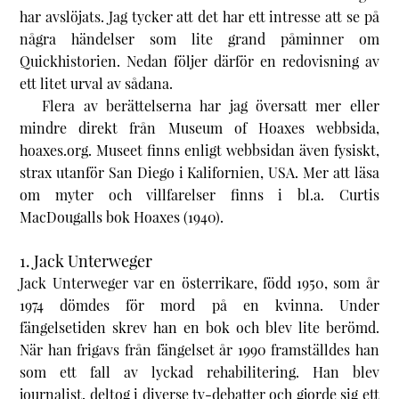
har avslöjats. Jag tycker att det har ett intresse att se på
några händelser som lite grand påminner om
Quickhistorien. Nedan följer därför en redovisning av
ett litet urval av sådana.
Flera av berättelserna har jag översatt mer eller
mindre direkt från Museum of Hoaxes webbsida,
hoaxes.org. Museet finns enligt webbsidan även fysiskt,
strax utanför San Diego i Kalifornien, USA. Mer att läsa
om myter och villfarelser finns i bl.a. Curtis
MacDougalls bok
Hoaxes
(1940).
1. Jack Unterweger
Jack Unterweger var en österrikare, född 1950, som år
1974 dömdes för mord på en kvinna. Under
fängelsetiden skrev han en bok och blev lite berömd.
När han frigavs från fängelset år 1990 framställdes han
som ett fall av lyckad rehabilitering. Han blev
journalist, deltog i diverse tv-debatter och gjorde sig ett