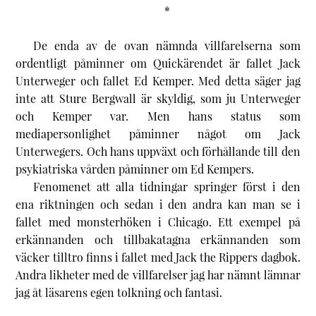
*
De enda av de ovan nämnda villfarelserna som
ordentligt påminner om Quickärendet är fallet Jack
Unterweger och fallet Ed Kemper. Med detta säger jag
inte att Sture Bergwall är skyldig, som ju Unterweger
och Kemper var. Men hans status som
mediapersonlighet påminner något om Jack
Unterwegers. Och hans uppväxt och förhållande till den
psykiatriska vården påminner om Ed Kempers.
Fenomenet att alla tidningar springer först i den
ena riktningen och sedan i den andra kan man se i
fallet med monsterhöken i Chicago. Ett exempel på
erkännanden och tillbakatagna erkännanden som
väcker tilltro finns i fallet med Jack the Rippers dagbok.
Andra likheter med de villfarelser jag har nämnt lämnar
jag åt läsarens egen tolkning och fantasi.