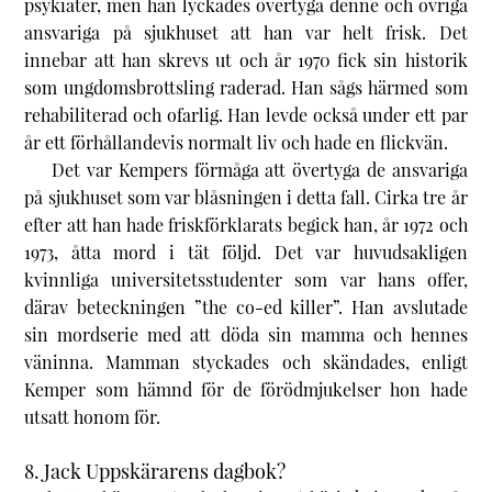
psykiater, men han lyckades övertyga denne och övriga
ansvariga på sjukhuset att han var helt frisk. Det
innebar att han skrevs ut och år 1970 fick sin historik
som ungdomsbrottsling raderad. Han sågs härmed som
rehabiliterad och ofarlig. Han levde också under ett par
år ett förhållandevis normalt liv och hade en flickvän.
Det var Kempers förmåga att övertyga de ansvariga
på sjukhuset som var blåsningen i detta fall. Cirka tre år
efter att han hade friskförklarats begick han, år 1972 och
1973, åtta mord i tät följd. Det var huvudsakligen
kvinnliga universitetsstudenter som var hans offer,
därav beteckningen ”the co-ed killer”. Han avslutade
sin mordserie med att döda sin mamma och hennes
väninna. Mamman styckades och skändades, enligt
Kemper som hämnd för de förödmjukelser hon hade
utsatt honom för.
8. Jack Uppskärarens dagbok?