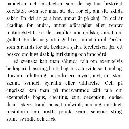
händelser och företeelser som de jag har beskrivit
kortfattat ovan ser man att det rör sig om vitt skilda
saker. En del är på allvar, annat är på skoj. En del är
skadligt för andra, annat oförargligt eller rentav
njutningsfyllt. En del handlar om ondska, annat om
godhet. En del är gjort i god tro, annat i ond. Orden
som används för att beskriva själva företeelsen ger ett
besked om huvudsaklig inriktning och innebörd:
På svenska kan man sålunda tala om exempelvis
bedrägeri, blåsning, bluff, båg, fusk, förvillelse, humbug,
illusion, inbillning, lurendrejeri, mygel, myt, nit, skoj,
skämt, svindel, synvilla eller villfarelse. Och på
engelska kan man på motsvarande sätt tala om
exempelvis bogus, cheating, cun, deception, dodge,
dupe, fakery, fraud, hoax, hoodwink, humbug, mischief,
misinformation, myth, prank, scam, scheme, sting,
stunt, swindle och trick.