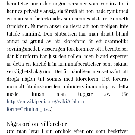
berättelse, men där några personer som var insatta i
hennes privatliv ansåg sig förstå att hon hade rymt med
en man som betecknades som hennes älskare, Kenneth
Ormiston. Numera anser de flesta att hon troligen inte
talade sanning. Den slutsatsen har man dragit bland
annat på grund av att kloroform är ett osannolikt
sövningsmedel. Visserligen förekommer ofta berättelser
där kloroform har just den rollen, men bland experter
är detta en kliché från kriminalberättelser som saknar
verklighetsbakgrund. Det är nämligen mycket svårt att
droga någon till sömns med kloroform. Det fordras
normalt åtminstone fem minuters inandning av detta
medel innan man tuppar av. (Se
http://en.wikipedia.org/wiki/Chloro-
form#Criminal_use
.)
Några ord om villfarelser
Om man letar i sin ordbok efter ord som beskriver