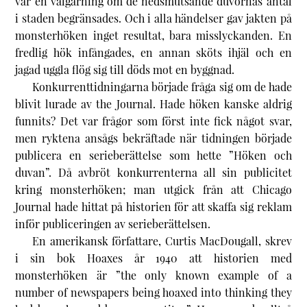
var en välgärning om de nedsmutsande duvornas antal
i staden begränsades. Och i alla händelser gav jakten på
monsterhöken inget resultat, bara misslyckanden. En
fredlig hök infångades, en annan sköts ihjäl och en
jagad uggla flög sig till döds mot en byggnad.
Konkurrenttidningarna började fråga sig om de hade
blivit lurade av
the Journal
. Hade höken kanske aldrig
funnits? Det var frågor som först inte fick något svar,
men ryktena ansågs bekräftade när tidningen började
publicera en serieberättelse som hette ”Höken och
duvan”. Då avbröt konkurrenterna all sin publicitet
kring monsterhöken; man utgick från att
Chicago
Journal
hade hittat på historien för att skaffa sig reklam
inför publiceringen av serieberättelsen.
En amerikansk författare, Curtis MacDougall, skrev
i sin bok
Hoaxes
år 1940 att historien med
monsterhöken är ”the only known example of a
number of newspapers being hoaxed into thinking they