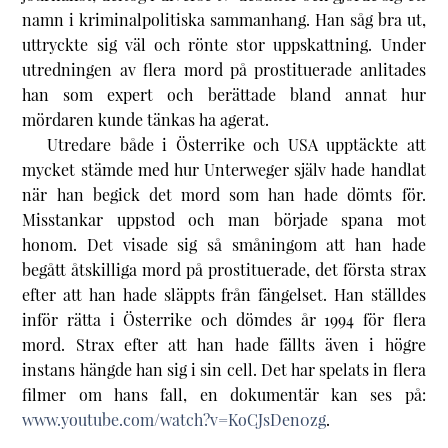
namn i kriminalpolitiska sammanhang. Han såg bra ut,
uttryckte sig väl och rönte stor uppskattning. Under
utredningen av flera mord på prostituerade anlitades
han som expert och berättade bland annat hur
mördaren kunde tänkas ha agerat.
Utredare både i Österrike och USA upptäckte att
mycket stämde med hur Unterweger själv hade handlat
när han begick det mord som han hade dömts för.
Misstankar uppstod och man började spana mot
honom. Det visade sig så småningom att han hade
begått åtskilliga mord på prostituerade, det första strax
efter att han hade släppts från fängelset. Han ställdes
inför rätta i Österrike och dömdes år 1994 för flera
mord. Strax efter att han hade fällts även i högre
instans hängde han sig i sin cell. Det har spelats in flera
filmer om hans fall, en dokumentär kan ses på:
www.youtube.com/watch?v=KoCJsDen0zg
.