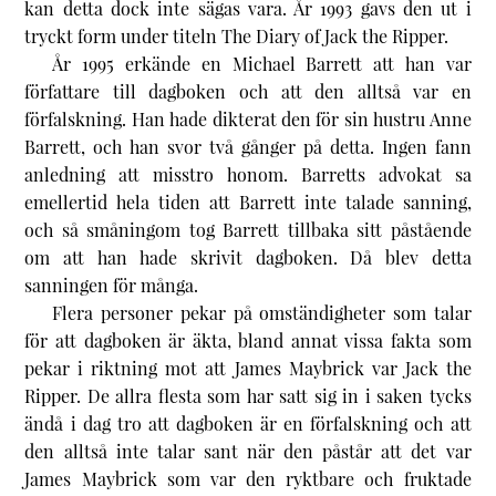
kan detta dock inte sägas vara. År 1993 gavs den ut i
tryckt form under titeln
The Diary of Jack the Ripper
.
År 1995 erkände en Michael Barrett att han var
författare till dagboken och att den alltså var en
förfalskning. Han hade dikterat den för sin hustru Anne
Barrett, och han svor två gånger på detta. Ingen fann
anledning att misstro honom. Barretts advokat sa
emellertid hela tiden att Barrett inte talade sanning,
och så småningom tog Barrett tillbaka sitt påstående
om att han hade skrivit dagboken. Då blev detta
sanningen för många.
Flera personer pekar på omständigheter som talar
för att dagboken är äkta, bland annat vissa fakta som
pekar i riktning mot att James Maybrick var Jack the
Ripper. De allra flesta som har satt sig in i saken tycks
ändå i dag tro att dagboken är en förfalskning och att
den alltså inte talar sant när den påstår att det var
James Maybrick som var den ryktbare och fruktade