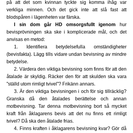
på att det som kvinnan tyckte sig komma ihåg var
verkliga minnen. Och det gick inte att slå fast att
blodspåren i lägenheten var färska.
I sin dom går HD omsorgsfullt igenom
hur
bevisprövningen ska ske i komplicerade mål, och det
anvisas en metod:
1. Identifiera betydelsefulla omständigheter
(bevisfakta). Lägg tills vidare undan bevisning av mindre
betydelse.
2. Värdera den viktiga bevisning som finns för att den
åtalade är skyldig. Räcker den för att skulden ska vara
”ställd utom rimligt tvivel”? Frikänn annars.
3. Är den viktiga bevisningen i och för sig tillräcklig?
Granska då den åtalades berättelse och annan
motbevisning. Tar denna motbevisning bort så mycket
kraft från åklagarens bevis att det nu finns ett rimligt
tvivel? Då ska den åtalade frias.
4. Finns kraften i åklagarens bevisning kvar? Gör då