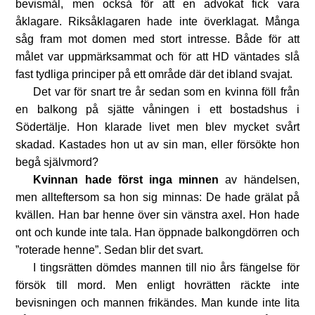
bevismål, men också för att en advokat fick vara
åklagare. Riksåklagaren hade inte överklagat. Många
såg fram mot domen med stort intresse. Både för att
målet var uppmärksammat och för att HD väntades slå
fast tydliga principer på ett område där det ibland svajat.
Det var för snart tre år sedan som en kvinna föll från
en balkong på sjätte våningen i ett bostadshus i
Södertälje. Hon klarade livet men blev mycket svårt
skadad. Kastades hon ut av sin man, eller försökte hon
begå självmord?
Kvinnan hade först inga minnen
av händelsen,
men allteftersom sa hon sig minnas: De hade grälat på
kvällen. Han bar henne över sin vänstra axel. Hon hade
ont och kunde inte tala. Han öppnade balkongdörren och
”roterade henne”. Sedan blir det svart.
I tingsrätten dömdes mannen till nio års fängelse för
försök till mord. Men enligt hovrätten räckte inte
bevisningen och mannen frikändes. Man kunde inte lita