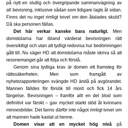
på nytt en slutlig och övergripande sammanvägning av
all bevisning, inklusive sådan som tidigare lagts åt sidan.
Finns det nu inget rimligt tvivel om den åtalades skuld?
Då ska personen fällas.
Det här verkar kanske bara naturligt.
Men
domstolarna har ibland värderat bevisningen rätt
översiktligt och utan att tydligt redovisa hur bedömningen
gått till. Nu säger HD att domstolarna måste skriva så att
resonemanget går att följa och förstå.
Genom sina tydliga krav är domen ett framsteg för
rättssäkerheten. Men som framgått av
nyhetsrapporteringen svängde HD ändå på avgörandet.
Mannen fälldes för försök till mord och fick 14 års
fängelse. Bevisningen – framför allt en del blod som
definitivt var färskt – gav mycket starkt stöd åt kvinnans
minnesbilder. Det fanns därför inte något rimligt tvivel om
att mannen hade kastat ut henne.
Domen visar att en mycket hög nivå
på