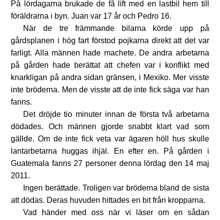
På lördagarna brukade de få lift med en lastbil hem till
föräldrarna i byn. Juan var 17 år och Pedro 16.
När de tre främmande bilarna körde upp på
gårdsplanen i hög fart förstod pojkarna direkt att det var
farligt. Alla männen hade machete. De andra arbetarna
på gården hade berättat att chefen var i konflikt med
knarkligan på andra sidan gränsen, i Mexiko. Mer visste
inte bröderna. Men de visste att de inte fick säga var han
fanns.
Det dröjde tio minuter innan de första två arbetarna
dödades. Och männen gjorde snabbt klart vad som
gällde. Om de inte fick veta var ägaren höll hus skulle
lantarbetarna huggas ihjäl. En efter en. På gården i
Guatemala fanns 27 personer denna lördag den 14 maj
2011.
Ingen berättade. Troligen var bröderna bland de sista
att dödas. Deras huvuden hittades en bit från kropparna.
Vad händer med oss när vi läser om en sådan