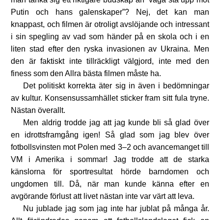
Putin och hans galenskaper”? Nej, det kan man
knappast, och filmen är otroligt avslöjande och intressant
i sin spegling av vad som händer på en skola och i en
liten stad efter den ryska invasionen av Ukraina. Men
den är faktiskt inte tillräckligt välgjord, inte med den
finess som den Allra bästa filmen måste ha.
Det politiskt korrekta äter sig in även i bedömningar
av kultur. Konsensussamhället sticker fram sitt fula tryne.
Nästan överallt.
Men aldrig trodde jag att jag kunde bli så glad över
en idrottsframgång igen! Så glad som jag blev över
fotbollsvinsten mot Polen med 3–2 och avancemanget till
VM i Amerika i sommar! Jag trodde att de starka
känslorna för sportresultat hörde barndomen och
ungdomen till. Då, när man kunde känna efter en
avgörande förlust att livet nästan inte var värt att leva.
Nu jublade jag som jag inte har jublat på många år.