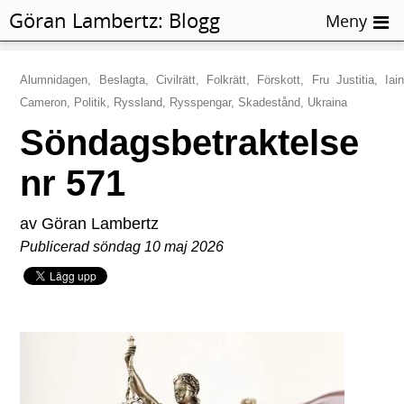
Göran Lambertz:
Blogg
Meny
Alumnidagen, Beslagta, Civilrätt, Folkrätt, Förskott, Fru Justitia, Iain
Cameron, Politik, Ryssland, Rysspengar, Skadestånd, Ukraina
Söndagsbetraktelse
nr 571
av Göran Lambertz
Publicerad söndag 10 maj 2026