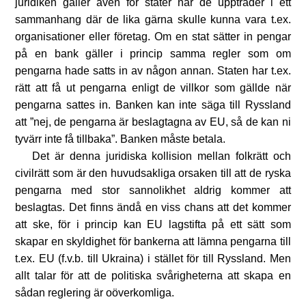
juridiken gäller även för stater när de uppträder i ett
sammanhang där de lika gärna skulle kunna vara t.ex.
organisationer eller företag. Om en stat sätter in pengar
på en bank gäller i princip samma regler som om
pengarna hade satts in av någon annan. Staten har t.ex.
rätt att få ut pengarna enligt de villkor som gällde när
pengarna sattes in. Banken kan inte säga till Ryssland
att ”nej, de pengarna är beslagtagna av EU, så de kan ni
tyvärr inte få tillbaka”. Banken måste betala.
Det är denna juridiska kollision mellan folkrätt och
civilrätt som är den huvudsakliga orsaken till att de ryska
pengarna med stor sannolikhet aldrig kommer att
beslagtas. Det finns ändå en viss chans att det kommer
att ske, för i princip kan EU lagstifta på ett sätt som
skapar en skyldighet för bankerna att lämna pengarna till
t.ex. EU (f.v.b. till Ukraina) i stället för till Ryssland. Men
allt talar för att de politiska svårigheterna att skapa en
sådan reglering är oöverkomliga.