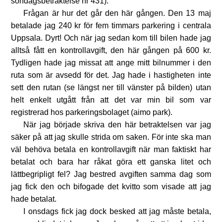
söndagsbetraktelse nr 431).
Frågan är hur det går den här gången. Den 13 maj
betalade jag 240 kr för fem timmars parkering i centrala
Uppsala. Dyrt! Och när jag sedan kom till bilen hade jag
alltså fått en kontrollavgift, den här gången på 600 kr.
Tydligen hade jag missat att ange mitt bilnummer i den
ruta som är avsedd för det. Jag hade i hastigheten inte
sett den rutan (se längst ner till vänster på bilden) utan
helt enkelt utgått från att det var min bil som var
registrerad hos parkeringsbolaget (aimo park).
När jag började skriva den här betraktelsen var jag
säker på att jag skulle strida om saken. För inte ska man
väl behöva betala en kontrollavgift när man faktiskt har
betalat och bara har råkat göra ett ganska litet och
lättbegripligt fel? Jag bestred avgiften samma dag som
jag fick den och bifogade det kvitto som visade att jag
hade betalat.
I onsdags fick jag dock besked att jag måste betala,