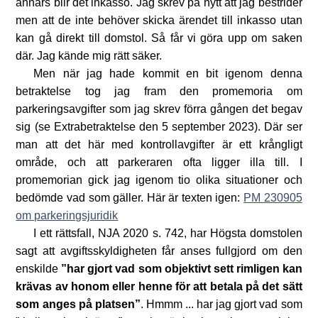
annars blir det inkasso. Jag skrev på nytt att jag bestrider
men att de inte behöver skicka ärendet till inkasso utan
kan gå direkt till domstol. Så får vi göra upp om saken
där. Jag kände mig rätt säker.
Men när jag hade kommit en bit igenom denna
betraktelse tog jag fram den promemoria om
parkeringsavgifter som jag skrev förra gången det begav
sig (se Extrabetraktelse den 5 september 2023). Där ser
man att det här med kontrollavgifter är ett krångligt
område, och att parkeraren ofta ligger illa till. I
promemorian gick jag igenom tio olika situationer och
bedömde vad som gäller. Här är texten igen:
PM 230905
om parkeringsjuridik
I ett rättsfall, NJA 2020 s. 742, har Högsta domstolen
sagt att avgiftsskyldigheten får anses fullgjord om den
enskilde
”har gjort vad som objektivt sett rimligen kan
krävas av honom eller henne för att betala på det sätt
som anges på platsen”
. Hmmm ... har jag gjort vad som