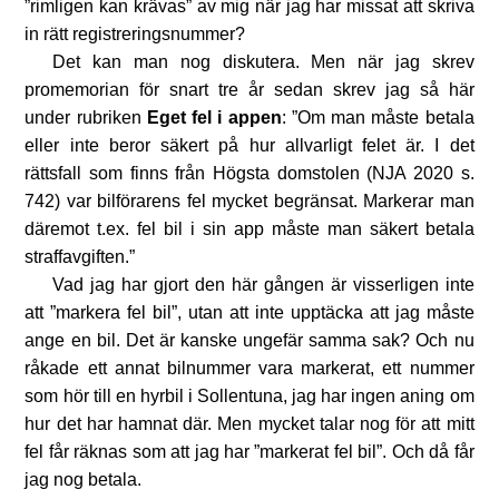
”rimligen kan krävas” av mig när jag har missat att skriva
in rätt registreringsnummer?
Det kan man nog diskutera. Men när jag skrev
promemorian för snart tre år sedan skrev jag så här
under rubriken
Eget fel i appen
: ”Om man måste betala
eller inte beror säkert på hur allvarligt felet är. I det
rättsfall som finns från Högsta domstolen (NJA 2020 s.
742) var bilförarens fel mycket begränsat. Markerar man
däremot t.ex. fel bil i sin app måste man säkert betala
straffavgiften.”
Vad jag har gjort den här gången är visserligen inte
att ”markera fel bil”, utan att inte upptäcka att jag måste
ange en bil. Det är kanske ungefär samma sak? Och nu
råkade ett annat bilnummer vara markerat, ett nummer
som hör till en hyrbil i Sollentuna, jag har ingen aning om
hur det har hamnat där. Men mycket talar nog för att mitt
fel får räknas som att jag har ”markerat fel bil”. Och då får
jag nog betala.