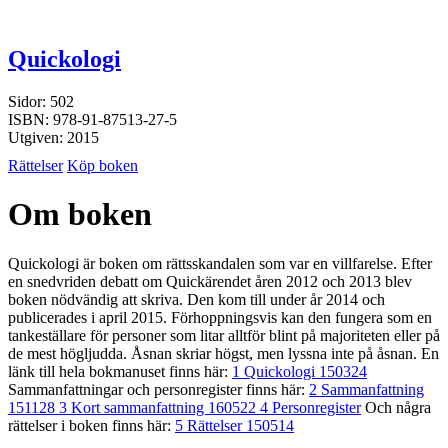
Quickologi
Sidor: 502
ISBN: 978-91-87513-27-5
Utgiven: 2015
Rättelser
Köp boken
Om boken
Quickologi är boken om rättsskandalen som var en villfarelse. Efter
en snedvriden debatt om Quickärendet åren 2012 och 2013 blev
boken nödvändig att skriva. Den kom till under år 2014 och
publicerades i april 2015. Förhoppningsvis kan den fungera som en
tankeställare för personer som litar alltför blint på majoriteten eller på
de mest högljudda. Åsnan skriar högst, men lyssna inte på åsnan. En
länk till hela bokmanuset finns här:
1 Quickologi 150324
Sammanfattningar och personregister finns här:
2 Sammanfattning
151128
3 Kort sammanfattning 160522
4 Personregister
Och några
rättelser i boken finns här:
5 Rättelser 150514