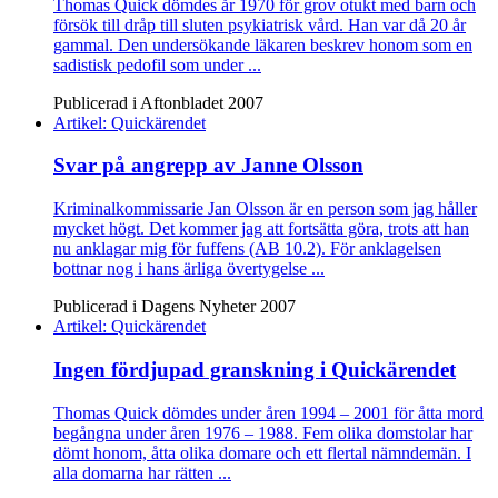
Thomas Quick dömdes år 1970 för grov otukt med barn och
försök till dråp till sluten psykiatrisk vård. Han var då 20 år
gammal. Den undersökande läkaren beskrev honom som en
sadistisk pedofil som under ...
Publicerad i Aftonbladet 2007
Artikel: Quickärendet
Svar på angrepp av Janne Olsson
Kriminalkommissarie Jan Olsson är en person som jag håller
mycket högt. Det kommer jag att fortsätta göra, trots att han
nu anklagar mig för fuffens (AB 10.2). För anklagelsen
bottnar nog i hans ärliga övertygelse ...
Publicerad i Dagens Nyheter 2007
Artikel: Quickärendet
Ingen fördjupad granskning i Quickärendet
Thomas Quick dömdes under åren 1994 – 2001 för åtta mord
begångna under åren 1976 – 1988. Fem olika domstolar har
dömt honom, åtta olika domare och ett flertal nämndemän. I
alla domarna har rätten ...