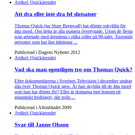
Artikel: Quickärendet
Att dra eller inte dra fel slutsatser
Thomas Quick (nu Sture Bergwall) har dömts oskyldig för
åtta mord. Om detta är alla numera övertygade. Utom de flesta
som arbetade med ärendena i olika roller på 90-talet. Tusentals
personer som har läst tidningar ...
Publicerad i Dagens Nyheter 2012
Artikel: Quickärendet
Vad ska man egentligen tro om Thomas Quick?
Efter dokumentärerna i Sveriges Television i december undrar
alla över Thomas Quick igen. Är han skyldig till de åtta mord
som han har dömts för? Eller är domarna mot honom ett
gigantiskt bedrägeri, där polis ...
Publicerad i Aftonbladet 2009
Artikel: Quickärendet
Svar till Janne Olsson