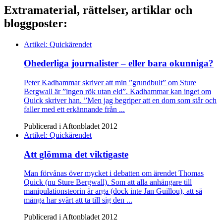
Extramaterial, rättelser, artiklar och
bloggposter:
Artikel: Quickärendet
Ohederliga journalister – eller bara okunniga?
Peter Kadhammar skriver att min ”grundbult” om Sture
Bergwall är ”ingen rök utan eld”. Kadhammar kan inget om
Quick skriver han. ”Men jag begriper att en dom som står och
faller med ett erkännande från ...
Publicerad i Aftonbladet 2012
Artikel: Quickärendet
Att glömma det viktigaste
Man förvånas över mycket i debatten om ärendet Thomas
Quick (nu Sture Bergwall). Som att alla anhängare till
manipulationsteorin är arga (dock inte Jan Guillou), att så
många har svårt att ta till sig den ...
Publicerad i Aftonbladet 2012