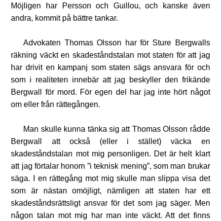
Möjligen har Persson och Guillou, och kanske även
andra, kommit på bättre tankar.
Advokaten Thomas Olsson har för Sture Bergwalls
räkning väckt en skadeståndstalan mot staten för att jag
har drivit en kampanj som staten sägs ansvara för och
som i realiteten innebär att jag beskyller den frikände
Bergwall för mord. För egen del har jag inte hört något
om eller från rättegången.
Man skulle kunna tänka sig att Thomas Olsson rådde
Bergwall att också (eller i stället) väcka en
skadeståndstalan mot mig personligen. Det är helt klart
att jag förtalar honom ”i teknisk mening”, som man brukar
säga. I en rättegång mot mig skulle man slippa visa det
som är nästan omöjligt, nämligen att staten har ett
skadeståndsrättsligt ansvar för det som jag säger. Men
någon talan mot mig har man inte väckt. Att det finns