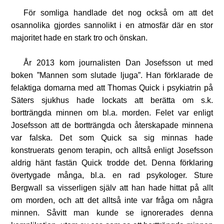
För somliga handlade det nog också om att det
osannolika gjordes sannolikt i en atmosfär där en stor
majoritet hade en stark tro och önskan.
År 2013 kom journalisten Dan Josefsson ut med
boken ”Mannen som slutade ljuga”. Han förklarade de
felaktiga domarna med att Thomas Quick i psykiatrin på
Säters sjukhus hade lockats att berätta om s.k.
bortträngda minnen om bl.a. morden. Felet var enligt
Josefsson att de bortträngda och återskapade minnena
var falska. Det som Quick sa sig minnas hade
konstruerats genom terapin, och alltså enligt Josefsson
aldrig hänt fastän Quick trodde det. Denna förklaring
övertygade många, bl.a. en rad psykologer. Sture
Bergwall sa visserligen själv att han hade hittat på allt
om morden, och att det alltså inte var fråga om några
minnen. Såvitt man kunde se ignorerades denna