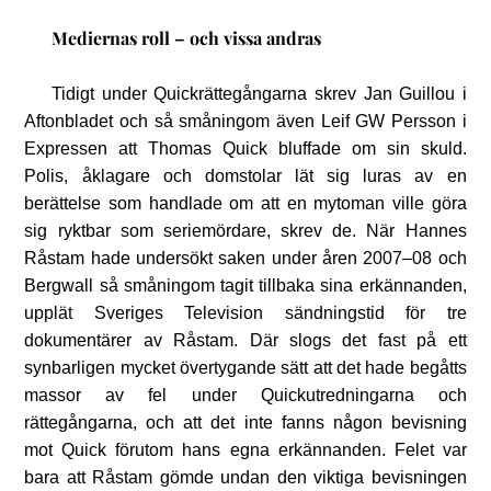
Mediernas roll – och vissa andras
Tidigt under Quickrättegångarna skrev Jan Guillou i
Aftonbladet och så småningom även Leif GW Persson i
Expressen att Thomas Quick bluffade om sin skuld.
Polis, åklagare och domstolar lät sig luras av en
berättelse som handlade om att en mytoman ville göra
sig ryktbar som seriemördare, skrev de. När Hannes
Råstam hade undersökt saken under åren 2007–08 och
Bergwall så småningom tagit tillbaka sina erkännanden,
upplät Sveriges Television sändningstid för tre
dokumentärer av Råstam. Där slogs det fast på ett
synbarligen mycket övertygande sätt att det hade begåtts
massor av fel under Quickutredningarna och
rättegångarna, och att det inte fanns någon bevisning
mot Quick förutom hans egna erkännanden. Felet var
bara att Råstam gömde undan den viktiga bevisningen