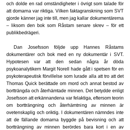
och dolde en rad omständigheter i övrigt som talade för
att domarna var riktiga. Vilken faktagranskning som SVT
gjorde känner jag inte till, men jag kallar dokumentärerna
– liksom den bok som Råstam senare skrev – för ett
publikbedrägeri.
Dan Josefsson följde upp Hannes Råstams
dokumentärer och bok med en ny dokumentär i SVT.
Hypotesen var att den sedan några år döda
psykoanalytikern Margit Norell hade gått i spetsen för en
psykoterapeutisk förvillelse som lurade alla att tro att det
Thomas Quick berättade om mord och annat bestod av
bortträngda och återhämtade minnen. Det betydde enligt
Josefsson att erkännandena var felaktiga, eftersom teorin
om bortträngning och återhämtning av minnen är
ovetenskaplig och oriktig. I dokumentären nämndes inte
att de fällande domarna byggde på bevisning och att
bortträngning av minnen berördes bara kort i en av