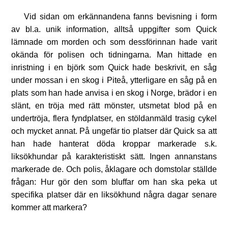
Vid sidan om erkännandena fanns bevisning i form
av bl.a. unik information, alltså uppgifter som Quick
lämnade om morden och som dessförinnan hade varit
okända för polisen och tidningarna. Man hittade en
inristning i en björk som Quick hade beskrivit, en såg
under mossan i en skog i Piteå, ytterligare en såg på en
plats som han hade anvisa i en skog i Norge, brädor i en
slänt, en tröja med rätt mönster, utsmetat blod på en
undertröja, flera fyndplatser, en stöldanmäld trasig cykel
och mycket annat. På ungefär tio platser där Quick sa att
han hade hanterat döda kroppar markerade s.k.
liksökhundar på karakteristiskt sätt. Ingen annanstans
markerade de. Och polis, åklagare och domstolar ställde
frågan: Hur gör den som bluffar om han ska peka ut
specifika platser där en liksökhund några dagar senare
kommer att markera?