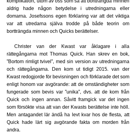
komplikation, utom av oss som sa att bortträngda minnen
aldrig hade någon betydelse i utredningarna eller
domarna. Josefssons egen förklaring var att det viktiga
var att utredarna själva trodde på både teorin om
bortträngda minnen och Quicks berättelser.
Christer van der Kwast var åklagare i alla
rättegångarna mot Thomas Quick. Han skrev en bok,
”Bortom rimligt tvivel”, med sin version av utredningarna
och rättegångarna. Den kom ut tidigt 2015. van der
Kwast redogjorde för bevisningen och förklarade det som
enligt honom var avgörande: att de omständigheter som
fungerade som bevis var ”unika”, dvs. att de kom från
Quick och ingen annan. Såvitt framgick var det ingen
som försökte visa att van der Kwasts berättelse inte höll.
Men antagandet lär ändå ha levt kvar hos de flesta, att
Quick hade lärt sig avgörande fakta om morden från
andra.