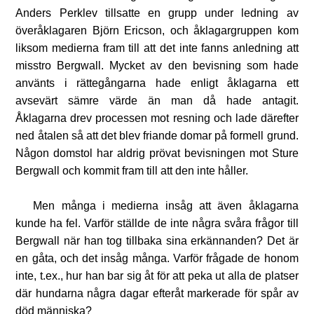
Anders Perklev tillsatte en grupp under ledning av
överåklagaren Björn Ericson, och åklagargruppen kom
liksom medierna fram till att det inte fanns anledning att
misstro Bergwall. Mycket av den bevisning som hade
använts i rättegångarna hade enligt åklagarna ett
avsevärt sämre värde än man då hade antagit.
Åklagarna drev processen mot resning och lade därefter
ned åtalen så att det blev friande domar på formell grund.
Någon domstol har aldrig prövat bevisningen mot Sture
Bergwall och kommit fram till att den inte håller.
Men många i medierna insåg att även åklagarna
kunde ha fel. Varför ställde de inte några svåra frågor till
Bergwall när han tog tillbaka sina erkännanden? Det är
en gåta, och det insåg många. Varför frågade de honom
inte, t.ex., hur han bar sig åt för att peka ut alla de platser
där hundarna några dagar efteråt markerade för spår av
död människa?