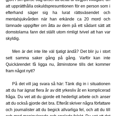
att upprätthålla oskuldspresumtionen för en person som i
efterhand säger sig ha lurat rättsväsendet och
mentalsjukvården när han erkände ca 20 mord och
lämnade uppgifter om åtta av dem på ett sådant sätt att
domstolarna fann det ställt utom rimligt tvivel att han var
skyldig.
Men är det inte lite väl tjatigt ändå? Det blir ju i stort
sett samma saker gång på gång. Varför kan inte
Quickärendet få ligga nu, åtminstone tills det kommer
fram något nytt?
På det vill jag svara så här: Tänk dig in i situationen
att du har ägnat flera år av ditt yrkesliv åt en komplicerad
fråga. Du vet att du gjorde ett hederligt arbete och anser
att du också gjorde det bra. Efteråt skriver några författare
och journalister att du begick allvarliga fel, och att du till