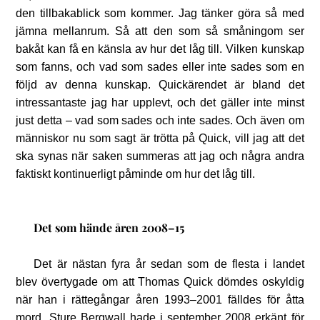
den tillbakablick som kommer. Jag tänker göra så med
jämna mellanrum. Så att den som så småningom ser
bakåt kan få en känsla av hur det låg till. Vilken kunskap
som fanns, och vad som sades eller inte sades som en
följd av denna kunskap. Quickärendet är bland det
intressantaste jag har upplevt, och det gäller inte minst
just detta – vad som sades och inte sades. Och även om
människor nu som sagt är trötta på Quick, vill jag att det
ska synas när saken summeras att jag och några andra
faktiskt kontinuerligt påminde om hur det låg till.
Det som hände åren 2008–15
Det är nästan fyra år sedan som de flesta i landet
blev övertygade om att Thomas Quick dömdes oskyldig
när han i rättegångar åren 1993–2001 fälldes för åtta
mord. Sture Bergwall hade i september 2008 erkänt för