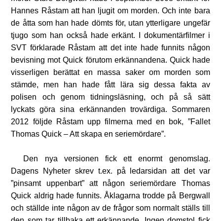
Hannes Råstam att han ljugit om morden. Och inte bara
de åtta som han hade dömts för, utan ytterligare ungefär
tjugo som han också hade erkänt. I dokumentärfilmer i
SVT förklarade Råstam att det inte hade funnits någon
bevisning mot Quick förutom erkännandena. Quick hade
visserligen berättat en massa saker om morden som
stämde, men han hade fått lära sig dessa fakta av
polisen och genom tidningsläsning, och på så sätt
lyckats göra sina erkännanden trovärdiga. Sommaren
2012 följde Råstam upp filmerna med en bok, ”Fallet
Thomas Quick – Att skapa en seriemördare”.
Den nya versionen fick ett enormt genomslag.
Dagens Nyheter skrev t.ex. på ledarsidan att det var
”pinsamt uppenbart” att någon seriemördare Thomas
Quick aldrig hade funnits. Åklagarna trodde på Bergwall
och ställde inte någon av de frågor som normalt ställs till
den som tar tillbaka ett erkännande. Ingen domstol fick