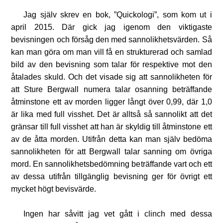
Jag själv skrev en bok, ”Quickologi”, som kom ut i
april 2015. Där gick jag igenom den viktigaste
bevisningen och försåg den med sannolikhetsvärden. Så
kan man göra om man vill få en strukturerad och samlad
bild av den bevisning som talar för respektive mot den
åtalades skuld. Och det visade sig att sannolikheten för
att Sture Bergwall numera talar osanning beträffande
åtminstone ett av morden ligger långt över 0,99, där 1,0
är lika med full visshet. Det är alltså så sannolikt att det
gränsar till full visshet att han är skyldig till åtminstone ett
av de åtta morden. Utifrån detta kan man själv bedöma
sannolikheten för att Bergwall talar sanning om övriga
mord. En sannolikhetsbedömning beträffande vart och ett
av dessa utifrån tillgänglig bevisning ger för övrigt ett
mycket högt bevisvärde.
Ingen har såvitt jag vet gått i clinch med dessa