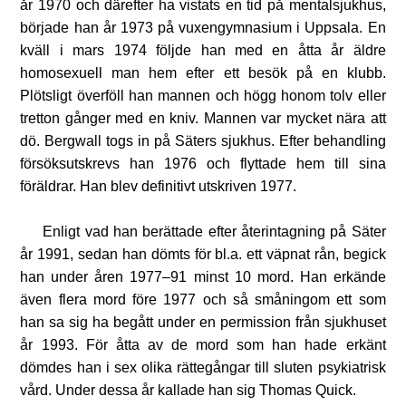
år 1970 och därefter ha vistats en tid på mentalsjukhus,
började han år 1973 på vuxengymnasium i Uppsala. En
kväll i mars 1974 följde han med en åtta år äldre
homosexuell man hem efter ett besök på en klubb.
Plötsligt överföll han mannen och högg honom tolv eller
tretton gånger med en kniv. Mannen var mycket nära att
dö. Bergwall togs in på Säters sjukhus. Efter behandling
försöksutskrevs han 1976 och flyttade hem till sina
föräldrar. Han blev definitivt utskriven 1977.
Enligt vad han berättade efter återintagning på Säter
år 1991, sedan han dömts för bl.a. ett väpnat rån, begick
han under åren 1977–91 minst 10 mord. Han erkände
även flera mord före 1977 och så småningom ett som
han sa sig ha begått under en permission från sjukhuset
år 1993. För åtta av de mord som han hade erkänt
dömdes han i sex olika rättegångar till sluten psykiatrisk
vård. Under dessa år kallade han sig Thomas Quick.