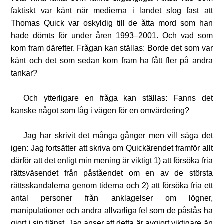
faktiskt var känt när medierna i landet slog fast att
Thomas Quick var oskyldig till de åtta mord som han
hade dömts för under åren 1993–2001. Och vad som
kom fram därefter. Frågan kan ställas: Borde det som var
känt och det som sedan kom fram ha fått fler på andra
tankar?
Och ytterligare en fråga kan ställas: Fanns det
kanske något som låg i vägen för en omvärdering?
Jag har skrivit det många gånger men vill säga det
igen: Jag fortsätter att skriva om Quickärendet framför allt
därför att det enligt min mening är viktigt 1) att försöka fria
rättsväsendet från påståendet om en av de största
rättsskandalerna genom tiderna och 2) att försöka fria ett
antal personer från anklagelser om lögner,
manipulationer och andra allvarliga fel som de påstås ha
gjort i sin tjänst. Jag anser att detta är avgjort viktigare än