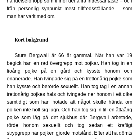
händelseförlopp som tillhör det allra intressantaste – och
från personlig synpunkt mest tillfredsställande – som
man har varit med om.
Kort bakgrund
Sture Bergwall är 66 år gammal. När han var 19
begick han en rad övergrepp mot pojkar. Han tog in en
tioårig pojke på en gård och kysste honom och
onanerade. Han tvingade sig på en trettonårig pojke som
han kysste och berörde sexuellt. Han tog tag i en annan
trettonårig pojkes hals och tvingade ner honom i ett dike
samtidigt som han hotade att något skulle hända om
pojken inte höll sig lugn. Och han tog sig in till en åttaårig
pojke som låg på det sjukhus där Bergwall arbetade,
rörde honom sexuellt och tog sedan ett kraftigt
strypgrepp när pojken gjorde motstånd. Efter att ha dömts