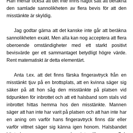
Han menar också att det inte finns något sätt att beräkna
den samlade sannolikheten av flera bevis för att den
misstänkte är skyldig.
Jag godtar gärna att det kanske inte går att beräkna
sannolikheten exakt. Men alla kan nog acceptera att flera
oberoende omständigheter med ett starkt positivt
bevisvärde ger ett sammantaget betydligt högre värde.
Rent matematiskt är detta elementärt.
Anta t.ex. att det finns färska fingeravtryck från en
misstänkt tjuv på en brottsplats, att en kvinna säger sig
säker på att hon såg den misstänkte på platsen vid
tidpunkten för inbrottet och att ett halsband som stals vid
inbrottet hittas hemma hos den misstänkte. Mannen
säger att han inte har varit på platsen och att han inte har
en aning om varför hans fingeravtryck finns där eller
varför vittnet säger sig känna igen honom. Halsbandet