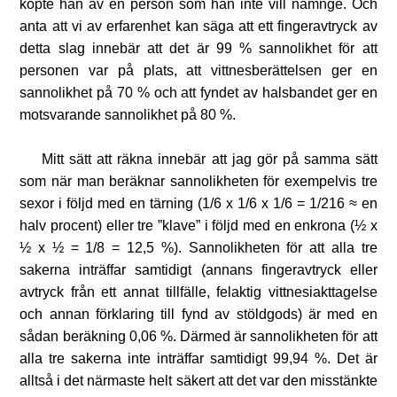
köpte han av en person som han inte vill namnge. Och
anta att vi av erfarenhet kan säga att ett fingeravtryck av
detta slag innebär att det är 99 % sannolikhet för att
personen var på plats, att vittnesberättelsen ger en
sannolikhet på 70 % och att fyndet av halsbandet ger en
motsvarande sannolikhet på 80 %.
Mitt sätt att räkna innebär att jag gör på samma sätt
som när man beräknar sannolikheten för exempelvis tre
sexor i följd med en tärning (1/6 x 1/6 x 1/6 = 1/216 ≈ en
halv procent) eller tre ”klave” i följd med en enkrona (½ x
½ x ½ = 1/8 = 12,5 %). Sannolikheten för att alla tre
sakerna inträffar samtidigt (annans fingeravtryck eller
avtryck från ett annat tillfälle, felaktig vittnesiakttagelse
och annan förklaring till fynd av stöldgods) är med en
sådan beräkning 0,06 %. Därmed är sannolikheten för att
alla tre sakerna inte inträffar samtidigt 99,94 %. Det är
alltså i det närmaste helt säkert att det var den misstänkte