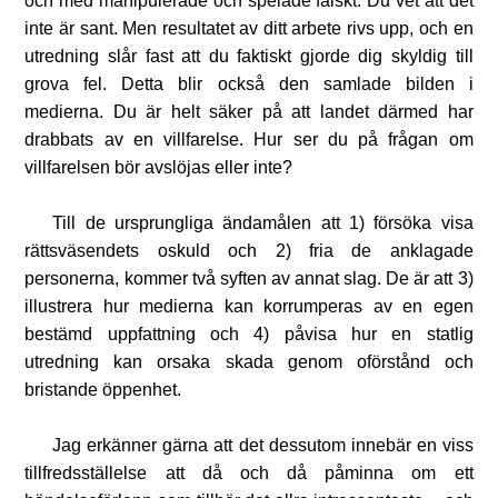
och med manipulerade och spelade falskt. Du vet att det
inte är sant. Men resultatet av ditt arbete rivs upp, och en
utredning slår fast att du faktiskt gjorde dig skyldig till
grova fel. Detta blir också den samlade bilden i
medierna. Du är helt säker på att landet därmed har
drabbats av en villfarelse. Hur ser du på frågan om
villfarelsen bör avslöjas eller inte?
Till de ursprungliga ändamålen att 1) försöka visa
rättsväsendets oskuld och 2) fria de anklagade
personerna, kommer två syften av annat slag. De är att 3)
illustrera hur medierna kan korrumperas av en egen
bestämd uppfattning och 4) påvisa hur en statlig
utredning kan orsaka skada genom oförstånd och
bristande öppenhet.
Jag erkänner gärna att det dessutom innebär en viss
tillfredsställelse att då och då påminna om ett