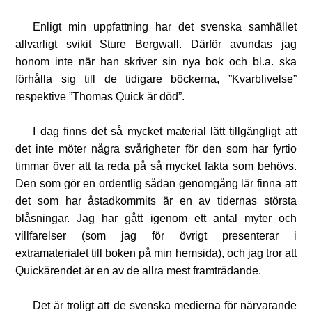
Enligt min uppfattning har det svenska samhället
allvarligt svikit Sture Bergwall. Därför avundas jag
honom inte när han skriver sin nya bok och bl.a. ska
förhålla sig till de tidigare böckerna, ”Kvarblivelse”
respektive ”Thomas Quick är död”.
I dag finns det så mycket material lätt tillgängligt att
det inte möter några svårigheter för den som har fyrtio
timmar över att ta reda på så mycket fakta som behövs.
Den som gör en ordentlig sådan genomgång lär finna att
det som har åstadkommits är en av tidernas största
blåsningar. Jag har gått igenom ett antal myter och
villfarelser (som jag för övrigt presenterar i
extramaterialet till boken på min hemsida), och jag tror att
Quickärendet är en av de allra mest framträdande.
Det är troligt att de svenska medierna för närvarande