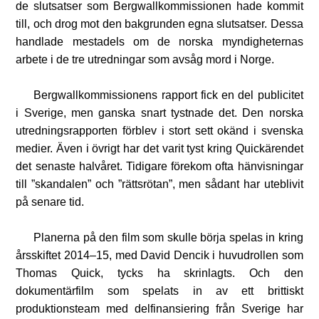
de slutsatser som Bergwallkommissionen hade kommit
till, och drog mot den bakgrunden egna slutsatser. Dessa
handlade mestadels om de norska myndigheternas
arbete i de tre utredningar som avsåg mord i Norge.
Bergwallkommissionens rapport fick en del publicitet
i Sverige, men ganska snart tystnade det. Den norska
utredningsrapporten förblev i stort sett okänd i svenska
medier. Även i övrigt har det varit tyst kring Quickärendet
det senaste halvåret. Tidigare förekom ofta hänvisningar
till ”skandalen” och ”rättsrötan”, men sådant har uteblivit
på senare tid.
Planerna på den film som skulle börja spelas in kring
årsskiftet 2014–15, med David Dencik i huvudrollen som
Thomas Quick, tycks ha skrinlagts. Och den
dokumentärfilm som spelats in av ett brittiskt
produktionsteam med delfinansiering från Sverige har