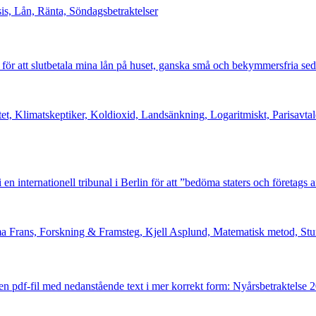
is, Lån, Ränta, Söndagsbetraktelser
 för att slutbetala mina lån på huset, ganska små och bekymmersfria se
tet, Klimatskeptiker, Koldioxid, Landsänkning, Logaritmiskt, Parisavt
 en internationell tribunal i Berlin för att ”bedöma staters och företags a
ma Frans, Forskning & Framsteg, Kjell Asplund, Matematisk metod, S
 en pdf-fil med nedanstående text i mer korrekt form: Nyårsbetraktelse 2