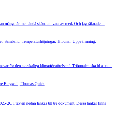
dan många år men ändå sköna att vara av med. Och jag räknade ...
alet, Samband, Temperaturhöjningar, Tribunal, Uppvärmning,
nsvar för den storskaliga klimatförstörelsen”. Tribunalen ska bl.a. ta ...
ture Bergwall, Thomas Quick
025-26. I texten nedan länkas till tre dokument. Dessa länkar finns