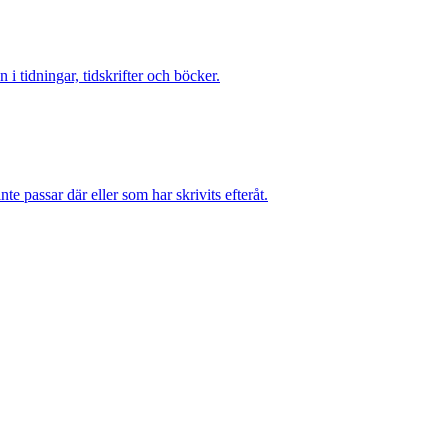
 i tidningar, tidskrifter och böcker.
te passar där eller som har skrivits efteråt.