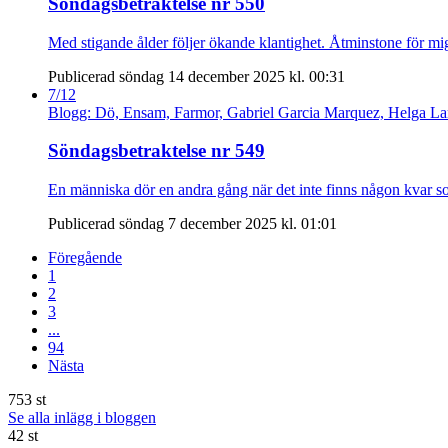
Söndagsbetraktelse nr 550
Med stigande ålder följer ökande klantighet. Åtminstone för mig
Publicerad söndag 14 december 2025 kl. 00:31
7/12
Blogg: Dö, Ensam, Farmor, Gabriel Garcia Marquez, Helga Lam
Söndagsbetraktelse nr 549
En människa dör en andra gång när det inte finns någon kvar so
Publicerad söndag 7 december 2025 kl. 01:01
Föregående
1
2
3
...
94
Nästa
753 st
Se alla inlägg i bloggen
42 st