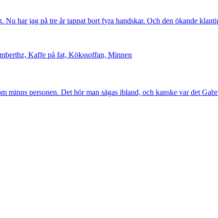
. Nu har jag på tre år tappat bort fyra handskar. Och den ökande klanti
berthz, Kaffe på fat, Kökssoffan, Minnen
m minns personen. Det hör man sägas ibland, och kanske var det Gabrie