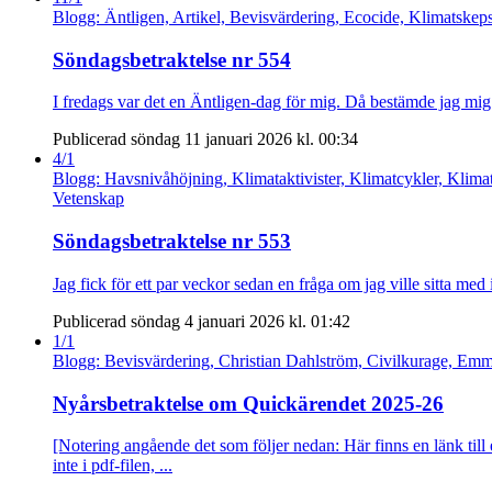
Blogg: Äntligen, Artikel, Bevisvärdering, Ecocide, Klimatskeps
Söndagsbetraktelse nr 554
I fredags var det en Äntligen-dag för mig. Då bestämde jag mig
Publicerad söndag 11 januari 2026 kl. 00:34
4/1
Blogg: Havsnivåhöjning, Klimataktivister, Klimatcykler, Klima
Vetenskap
Söndagsbetraktelse nr 553
Jag fick för ett par veckor sedan en fråga om jag ville sitta med i
Publicerad söndag 4 januari 2026 kl. 01:42
1/1
Blogg: Bevisvärdering, Christian Dahlström, Civilkurage, Em
Nyårsbetraktelse om Quickärendet 2025-26
[Notering angående det som följer nedan: Här finns en länk till
inte i pdf-filen, ...