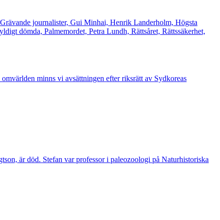
 Grävande journalister, Gui Minhai, Henrik Landerholm, Högsta
ldigt dömda, Palmemordet, Petra Lundh, Rättsåret, Rättssäkerhet,
n omvärlden minns vi avsättningen efter riksrätt av Sydkoreas
tson, är död. Stefan var professor i paleozoologi på Naturhistoriska