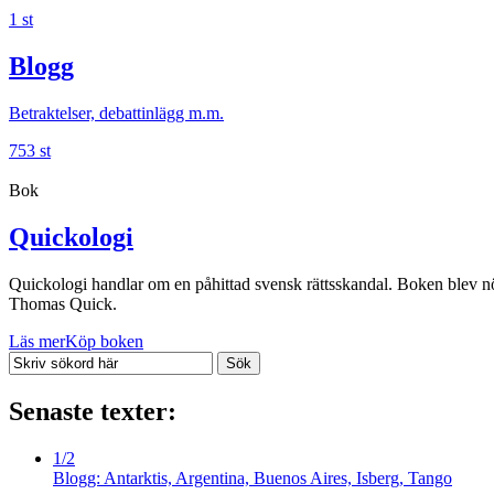
1 st
Blogg
Betraktelser, debattinlägg m.m.
753 st
Bok
Quickologi
Quickologi handlar om en påhittad svensk rättsskandal. Boken blev nödv
Thomas Quick.
Läs mer
Köp boken
Senaste texter:
1/2
Blogg: Antarktis, Argentina, Buenos Aires, Isberg, Tango