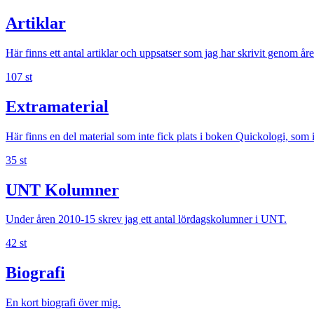
Artiklar
Här finns ett antal artiklar och uppsatser som jag har skrivit genom åren
107 st
Extra­material
Här finns en del material som inte fick plats i boken Quickologi, som in
35 st
UNT Kolumner
Under åren 2010-15 skrev jag ett antal lördagskolumner i UNT.
42 st
Biografi
En kort biografi över mig.