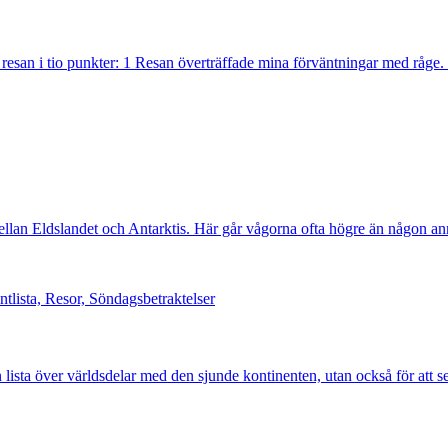
esan i tio punkter: 1 Resan överträffade mina förväntningar med råge. 
ellan Eldslandet och Antarktis. Här går vågorna ofta högre än någon anna
tlista, Resor, Söndagsbetraktelser
min lista över världsdelar med den sjunde kontinenten, utan också för att 