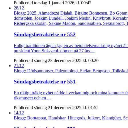
Publicerad torsdag 1 januari 2026 kl. 00:42
28/12
Blogg: 2025, Ahmadreza Djalali, Birgitte Bonnesen, Bo Göran 
domstolen, Joakim Lundell, Joakim Medin, Knivbrott, Koranbrä
Risbergska skolan, Sakine Madon, Saudiarabien, Sexualbrott, T
Söndagsbetraktelse nr 552
Enligt traditionen ägnar jag en av betraktelserna kring nyåret å
president Yoon Suk-yeol, domen på 27 års ...
Publicerad söndag 28 december 2025 kl. 00:20
21/12
Blogg: Dödsannonser, Paleontologi, Stefan Bengtson, Tolksko
Söndagsbetraktelse nr 551
En riktigt tråkig nyhet nådde i veckan mig och mina kamrater fr
riksmuseet och en ...
Publicerad söndag 21 december 2025 kl. 01:52
14/12
Blogg: Borttappat, Handskar, Hittegods, Julkort, Klantighet, Sc