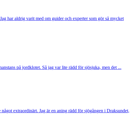
Jag har aldrig varit med om guider och experter som gör så mycket
nstans på jordklotet. Så jag var lite rädd för sjösjuka, men det ...
se något extraordinärt. Jag är en aning rädd för sjögången i Draksundet,