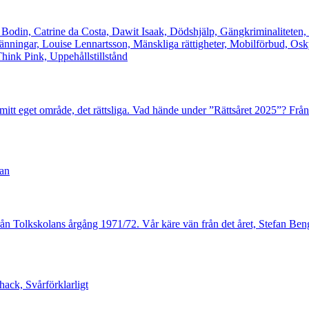
Bodin, Catrine da Costa, Dawit Isaak, Dödshjälp, Gängkriminaliteten,
nningar, Louise Lennartsson, Mänskliga rättigheter, Mobilförbud, Osky
hink Pink, Uppehållstillstånd
t mitt eget område, det rättsliga. Vad hände under ”Rättsåret 2025”? Frå
lan
ån Tolkskolans årgång 1971/72. Vår käre vän från det året, Stefan Beng
hack, Svårförklarligt