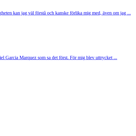
gheten kan jag väl förstå och kanske förlika mig med, även om jag ...
l Garcia Marquez som sa det först. För mig blev uttrycket ...