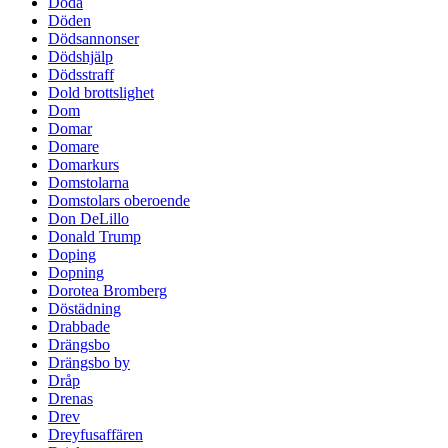
Döda
Döden
Dödsannonser
Dödshjälp
Dödsstraff
Dold brottslighet
Dom
Domar
Domare
Domarkurs
Domstolarna
Domstolars oberoende
Don DeLillo
Donald Trump
Doping
Dopning
Dorotea Bromberg
Döstädning
Drabbade
Drängsbo
Drängsbo by
Dråp
Drenas
Drev
Dreyfusaffären