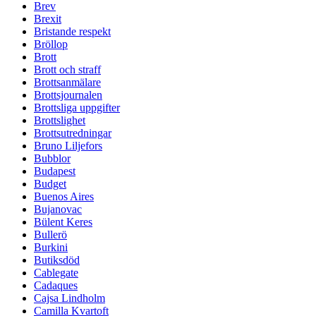
Brev
Brexit
Bristande respekt
Bröllop
Brott
Brott och straff
Brottsanmälare
Brottsjournalen
Brottsliga uppgifter
Brottslighet
Brottsutredningar
Bruno Liljefors
Bubblor
Budapest
Budget
Buenos Aires
Bujanovac
Bülent Keres
Bullerö
Burkini
Butiksdöd
Cablegate
Cadaques
Cajsa Lindholm
Camilla Kvartoft