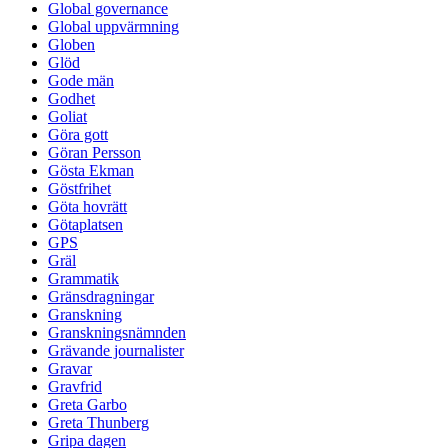
Global governance
Global uppvärmning
Globen
Glöd
Gode män
Godhet
Goliat
Göra gott
Göran Persson
Gösta Ekman
Göstfrihet
Göta hovrätt
Götaplatsen
GPS
Gräl
Grammatik
Gränsdragningar
Granskning
Granskningsnämnden
Grävande journalister
Gravar
Gravfrid
Greta Garbo
Greta Thunberg
Gripa dagen