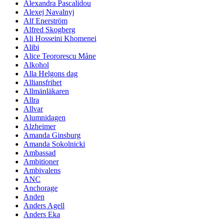
Alexandra Pascalidou
Alexej Navalnyj
Alf Enerström
Alfred Skogberg
Ali Hosseini Khomenei
Alibi
Alice Teororescu Måne
Alkohol
Alla Helgons dag
Alliansfrihet
Allmänläkaren
Allra
Allvar
Alumnidagen
Alzheimer
Amanda Ginsburg
Amanda Sokolnicki
Ambassad
Ambitioner
Ambivalens
ANC
Anchorage
Anden
Anders Agell
Anders Eka