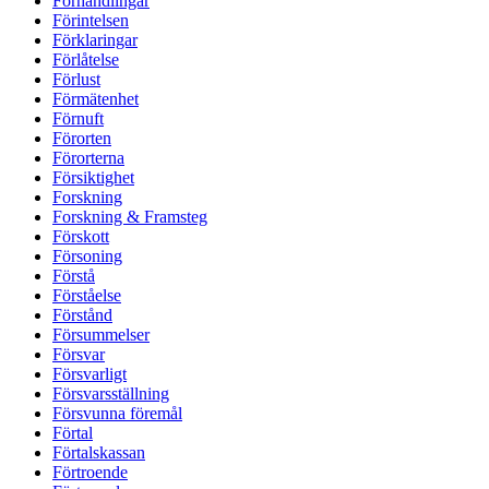
Förhandlingar
Förintelsen
Förklaringar
Förlåtelse
Förlust
Förmätenhet
Förnuft
Förorten
Förorterna
Försiktighet
Forskning
Forskning & Framsteg
Förskott
Försoning
Förstå
Förståelse
Förstånd
Försummelser
Försvar
Försvarligt
Försvarsställning
Försvunna föremål
Förtal
Förtalskassan
Förtroende