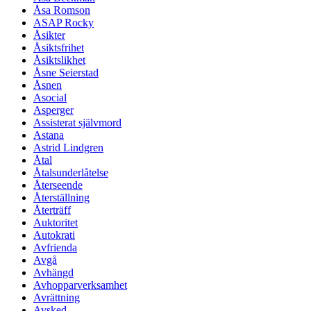
Åsa Romson
ASAP Rocky
Åsikter
Åsiktsfrihet
Åsiktslikhet
Åsne Seierstad
Åsnen
Asocial
Asperger
Assisterat självmord
Astana
Astrid Lindgren
Åtal
Åtalsunderlåtelse
Återseende
Återställning
Återträff
Auktoritet
Autokrati
Avfrienda
Avgå
Avhängd
Avhopparverksamhet
Avrättning
Avsked