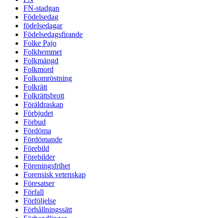
FN-stadgan
Födelsedag
födelsedagar
Födelsedagsfirande
Folke Pajo
Folkhemmet
Folkmängd
Folkmord
Folkomröstning
Folkrätt
Folkrättsbrott
Föräldraskap
Förbjudet
Förbud
Fördöma
Fördömande
Förebild
Förebilder
Föreningsfrihet
Forensisk vetenskap
Föresatser
Förfall
Förföljelse
Förhållningssätt