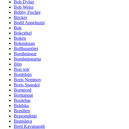
Bob Dylan
Bob Weiss
Bobby Fischer
Böcker
Bodil Appelquist
Bok
Bokcirkel
Boken
Bokmässan
Bollhusmötet
Bombningar
Bombningarna
Bön
Bon soir
Bordsbön
Boris Nemtsov
Boris Spasskij
Bortgjord
Borttappat
Boulebar
Brådska
Brasilien
Brasomdetär
Bratislava
Brett Kavanaugh