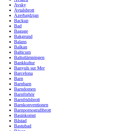
Avsky
Avtalsbrott
Azerbajdzjan
Backup
Bad
Bagage
Bakgrund
Balans
Balkan
Balticum
Baltutlämningen
Bankkultur
Banyuls sur Mer
Barcelona
Barn
Barnbarn
Barndomen
Barnförhör
Barnfridsbrott
Barnkonventionen
Barnpornografibrott
Basinkomst
Båstad
Bastubad