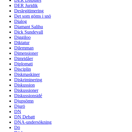
DER Disputes
DER Juridik
Deslegitimering
Det som göms i snö
Dialog
Diamant Salihu
Dick Sundevall
Diggiloo
Diktatur
Dilemman
Dimensioner
Dimridåer
Diplomati
Disciplin
Diskmaskiner
Diskriminering
Diskussion
Diskussioner
Diskussionsidé
Djupsömn
Djurö
DN
DN Debatt
DNA-undersökning
Dö