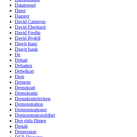
Datatrassel
Dator
Datorer
David Cameron
David Eberhard
David Fredin
David Rydell
Dawit Isaac
Dawit Isaak
De
Debatt
Debatten
Debetkort
Dem
Demens
Demokrati
Demokratin
Demokratirörelsen
Demonstration
Demonstrationer
Demonstrationsfrihet
Den röda filmen
Denali
Depression