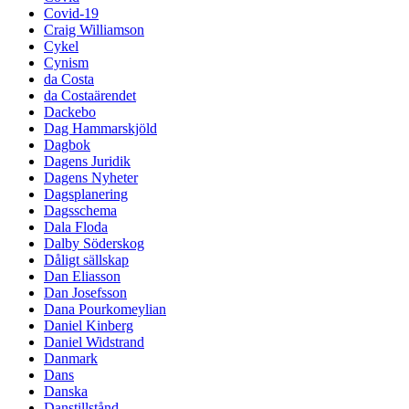
Covid-19
Craig Williamson
Cykel
Cynism
da Costa
da Costaärendet
Dackebo
Dag Hammarskjöld
Dagbok
Dagens Juridik
Dagens Nyheter
Dagsplanering
Dagsschema
Dala Floda
Dalby Söderskog
Dåligt sällskap
Dan Eliasson
Dan Josefsson
Dana Pourkomeylian
Daniel Kinberg
Daniel Widstrand
Danmark
Dans
Danska
Danstillstånd