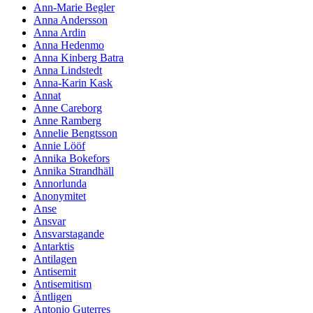
Ann-Marie Begler
Anna Andersson
Anna Ardin
Anna Hedenmo
Anna Kinberg Batra
Anna Lindstedt
Anna-Karin Kask
Annat
Anne Careborg
Anne Ramberg
Annelie Bengtsson
Annie Lööf
Annika Bokefors
Annika Strandhäll
Annorlunda
Anonymitet
Anse
Ansvar
Ansvarstagande
Antarktis
Antilagen
Antisemit
Antisemitism
Äntligen
Antonio Guterres