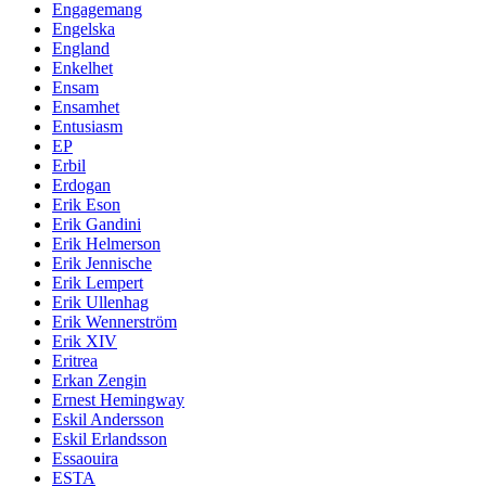
Engagemang
Engelska
England
Enkelhet
Ensam
Ensamhet
Entusiasm
EP
Erbil
Erdogan
Erik Eson
Erik Gandini
Erik Helmerson
Erik Jennische
Erik Lempert
Erik Ullenhag
Erik Wennerström
Erik XIV
Eritrea
Erkan Zengin
Ernest Hemingway
Eskil Andersson
Eskil Erlandsson
Essaouira
ESTA