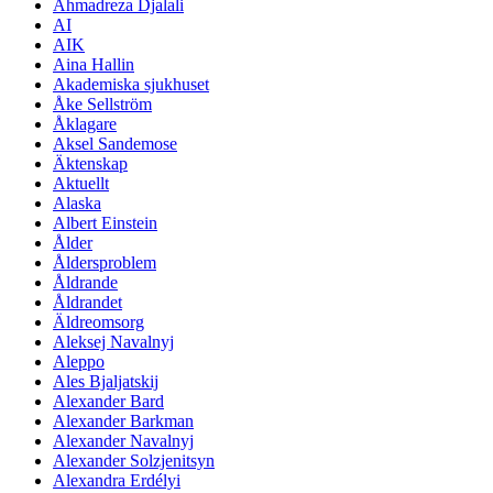
Ahmadreza Djalali
AI
AIK
Aina Hallin
Akademiska sjukhuset
Åke Sellström
Åklagare
Aksel Sandemose
Äktenskap
Aktuellt
Alaska
Albert Einstein
Ålder
Åldersproblem
Åldrande
Åldrandet
Äldreomsorg
Aleksej Navalnyj
Aleppo
Ales Bjaljatskij
Alexander Bard
Alexander Barkman
Alexander Navalnyj
Alexander Solzjenitsyn
Alexandra Erdélyi