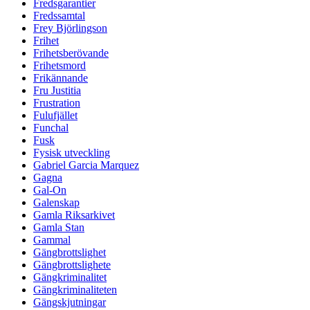
Fredsgarantier
Fredssamtal
Frey Björlingson
Frihet
Frihetsberövande
Frihetsmord
Frikännande
Fru Justitia
Frustration
Fulufjället
Funchal
Fusk
Fysisk utveckling
Gabriel Garcia Marquez
Gagna
Gal-On
Galenskap
Gamla Riksarkivet
Gamla Stan
Gammal
Gängbrottslighet
Gängbrottslighete
Gängkriminalitet
Gängkriminaliteten
Gängskjutningar