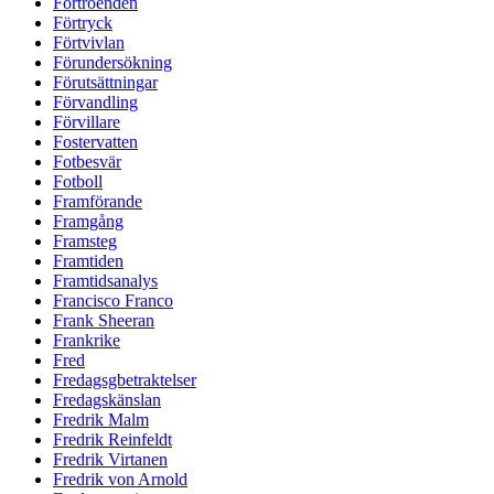
Förtroenden
Förtryck
Förtvivlan
Förundersökning
Förutsättningar
Förvandling
Förvillare
Fostervatten
Fotbesvär
Fotboll
Framförande
Framgång
Framsteg
Framtiden
Framtidsanalys
Francisco Franco
Frank Sheeran
Frankrike
Fred
Fredagsgbetraktelser
Fredagskänslan
Fredrik Malm
Fredrik Reinfeldt
Fredrik Virtanen
Fredrik von Arnold