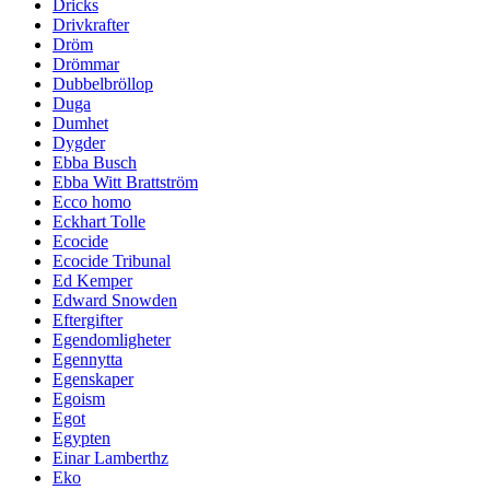
Dricks
Drivkrafter
Dröm
Drömmar
Dubbelbröllop
Duga
Dumhet
Dygder
Ebba Busch
Ebba Witt Brattström
Ecco homo
Eckhart Tolle
Ecocide
Ecocide Tribunal
Ed Kemper
Edward Snowden
Eftergifter
Egendomligheter
Egennytta
Egenskaper
Egoism
Egot
Egypten
Einar Lamberthz
Eko