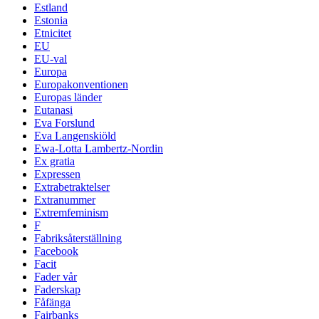
Estland
Estonia
Etnicitet
EU
EU-val
Europa
Europakonventionen
Europas länder
Eutanasi
Eva Forslund
Eva Langenskiöld
Ewa-Lotta Lambertz-Nordin
Ex gratia
Expressen
Extrabetraktelser
Extranummer
Extremfeminism
F
Fabriksåterställning
Facebook
Facit
Fader vår
Faderskap
Fåfänga
Fairbanks