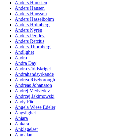
Anders Hamsten
Anders Hansen
Anders Hansson
Anders Hasselbohm
Anders Holmberg
Anders Nyrén
Anders Perklev
Anders Retzius
Anders Thornberg
Andlighet
Andra
Andra Day
Andra världskriget
Andrahandsyrkande
Andrea Riseborough
Andreas Johansson
Andrej Medvedev
Andrzej Jakimowski
Andy Fite
Angela Wiese Edeler
Ängslighet
Aniara
Ankara
Anklagelser
Anmälan