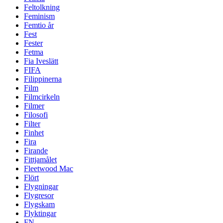
Feltolkning
Feminism
Femtio år
Fest
Fester
Fetma
Fia Iveslätt
FIFA
Filippinerna
Film
Filmcirkeln
Filmer
Filosofi
Filter
Finhet
Fira
Firande
Fittjamålet
Fleetwood Mac
Flört
Flygningar
Flygresor
Flygskam
Flyktingar
FN