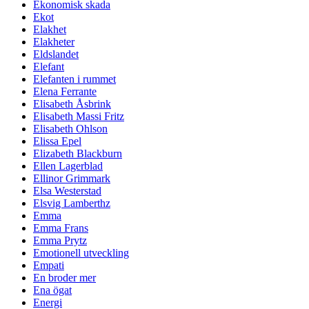
Ekonomisk skada
Ekot
Elakhet
Elakheter
Eldslandet
Elefant
Elefanten i rummet
Elena Ferrante
Elisabeth Åsbrink
Elisabeth Massi Fritz
Elisabeth Ohlson
Elissa Epel
Elizabeth Blackburn
Ellen Lagerblad
Ellinor Grimmark
Elsa Westerstad
Elsvig Lamberthz
Emma
Emma Frans
Emma Prytz
Emotionell utveckling
Empati
En broder mer
Ena ögat
Energi