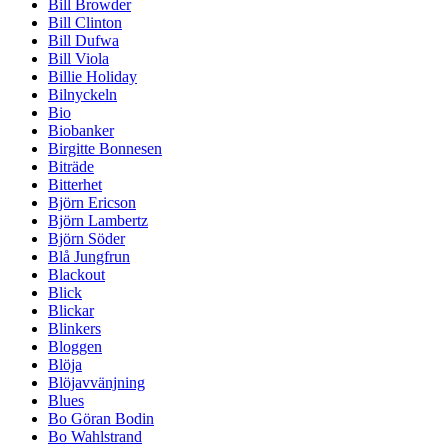
Bill Browder
Bill Clinton
Bill Dufwa
Bill Viola
Billie Holiday
Bilnyckeln
Bio
Biobanker
Birgitte Bonnesen
Biträde
Bitterhet
Björn Ericson
Björn Lambertz
Björn Söder
Blå Jungfrun
Blackout
Blick
Blickar
Blinkers
Bloggen
Blöja
Blöjavvänjning
Blues
Bo Göran Bodin
Bo Wahlstrand