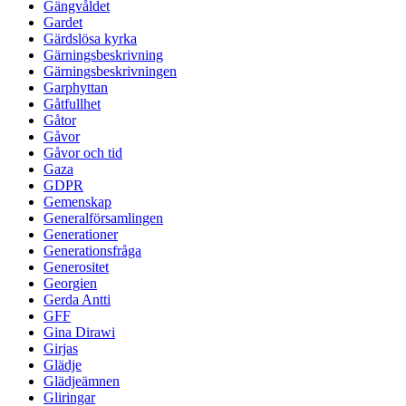
Gängvåldet
Gardet
Gärdslösa kyrka
Gärningsbeskrivning
Gärningsbeskrivningen
Garphyttan
Gåtfullhet
Gåtor
Gåvor
Gåvor och tid
Gaza
GDPR
Gemenskap
Generalförsamlingen
Generationer
Generationsfråga
Generositet
Georgien
Gerda Antti
GFF
Gina Dirawi
Girjas
Glädje
Glädjeämnen
Gliringar