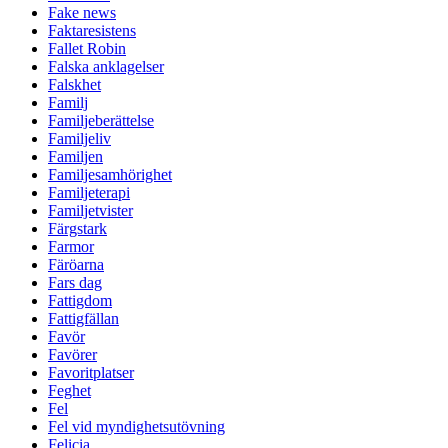
Fake news
Faktaresistens
Fallet Robin
Falska anklagelser
Falskhet
Familj
Familjeberättelse
Familjeliv
Familjen
Familjesamhörighet
Familjeterapi
Familjetvister
Färgstark
Farmor
Färöarna
Fars dag
Fattigdom
Fattigfällan
Favör
Favörer
Favoritplatser
Feghet
Fel
Fel vid myndighetsutövning
Felicia