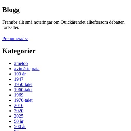
Blogg
Framför allt små noteringar om Quickärendet allteftersom debatten
fortsätter.
Prenumera/rss
Kategorier
#metoo
#vimåsteprata
100 år
1947
1950-talet
1960-talet
1969
1970-talet
2016
2020
2025
50 år
500 år