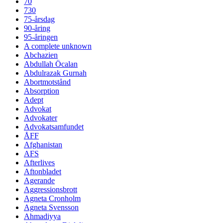
70
730
75-årsdag
90-åring
95-åringen
A complete unknown
Abchazien
Abdullah Öcalan
Abdulrazak Gurnah
Abortmotstånd
Absorption
Adept
Advokat
Advokater
Advokatsamfundet
ÅFF
Afghanistan
AFS
Afterlives
Aftonbladet
Agerande
Aggressionsbrott
Agneta Cronholm
Agneta Svensson
Ahmadiyya