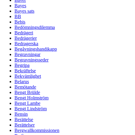
Bäver
Bayes
Bayes sats
BB
Bebis
Bedömningsdilemma
Bedrägeri
Bedrägerier
Bedragerska
Begåvningshandikapp
Begravningar
Begravningsseder
Begripa
Bekräftelse
Bekvämlighet
Belarus
Bemötande
Bengt Brülde
Bengt Holmström
Bengt Lambe
Bengt Lindström
Bensin
Berättelse
Berättelser
Bergwallkommissionen