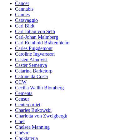
Cancer
Cannabis
Cannes
Caravaggio
Carl Bildt
Carl Johan von Seth
Carl-Johan Malmberg
Carl.Reinhold Bråkenhielm
Carles Puigdemont
Caroline Ingvarsson
Casten Almqvist
Caster Semenya
Catarina Barketorp
Catrine da Costa
CCW
Cecilia Wallin Blomberg
Cementa
Censur
Centerpartiet
Charles Bukowski
Charlotta von Zweigbergk
Chef
Chelsea Manning
Chèvre
Choklateria