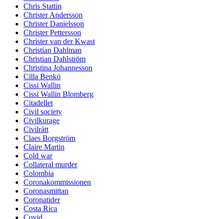
Chris Stattin
Christer Andersson
Christer Danielsson
Christer Pettersson
Christer van der Kwast
Christian Dahlman
Christian Dahlström
Christina Johannesson
Cilla Benkö
Cissi Wallin
Cissi Wallin Blomberg
Citadellet
Civil society
Civilkurage
Civilrätt
Claes Borgström
Claire Martin
Cold war
Collateral murder
Colombia
Coronakommissionen
Coronasmittan
Coronatider
Costa Rica
Covid