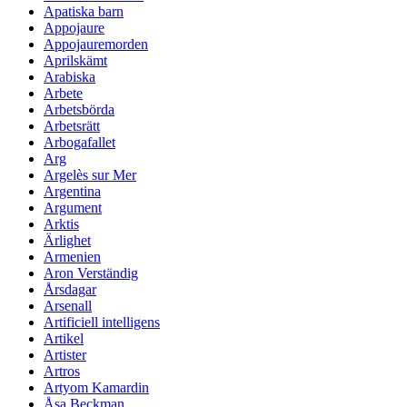
Apatiska barn
Appojaure
Appojauremorden
Aprilskämt
Arabiska
Arbete
Arbetsbörda
Arbetsrätt
Arbogafallet
Arg
Argelès sur Mer
Argentina
Argument
Arktis
Ärlighet
Armenien
Aron Verständig
Årsdagar
Arsenall
Artificiell intelligens
Artikel
Artister
Artros
Artyom Kamardin
Åsa Beckman