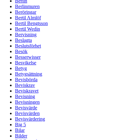
Berlin
Berlinmuren
Beröringar
Bertil Almlöf
Bertil Bengtsson
Bertil Wedin
Bervisning
Beslagta
Beslutsförhet
Besök
Besserwisser
Besvikelse
Betyg
Betygsättning
Bevisbörda
Beviskrav
Beviskravet
Bevisning
Bevisningen
Bevisvärde
Bevisvärden
Bevisvärdering
Big 5
Bilar
Bilder