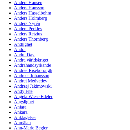
Anders Hansen
Anders Hansson
Anders Hasselbohm
Anders Holmberg
Anders Nyrén
Anders Perklev
Anders Retzius
Anders Thornberg
Andlighet
Andra
Andra Day
Andra världskriget
Andrahandsyrkande
Andrea Riseborough
Andreas Johansson
Andrej Medvedev
Andrzej Jakimowski
Andy Fite
Angela Wiese Edeler
Ängslighet
Aniara
Ankara
Anklagelser
Anmälan
Ann-Marie Begler