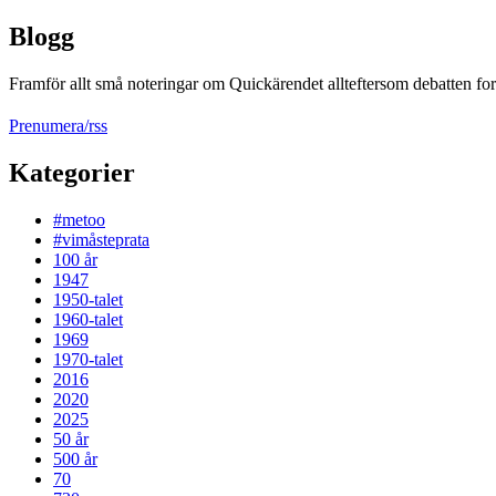
Blogg
Framför allt små noteringar om Quickärendet allteftersom debatten fort
Prenumera/rss
Kategorier
#metoo
#vimåsteprata
100 år
1947
1950-talet
1960-talet
1969
1970-talet
2016
2020
2025
50 år
500 år
70