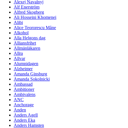
Alexej Navalnyj
Alf Enerström
Alfred Skogberg
Ali Hosseini Khomenei
Alibi
Alice Teororescu Måne
Alkohol
Alla Helgons dag
Alliansfrihet
Allmänläkaren
Allra
Allvar
Alumnidagen
Alzheimer
Amanda Ginsburg
Amanda Sokolnicki
Ambassad
Ambitioner
Ambivalens
ANC
Anchorage
Anden
Anders Agell
Anders Eka
Anders Hamsten