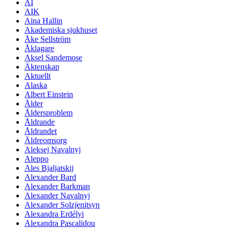
AI
AIK
Aina Hallin
Akademiska sjukhuset
Åke Sellström
Åklagare
Aksel Sandemose
Äktenskap
Aktuellt
Alaska
Albert Einstein
Ålder
Åldersproblem
Åldrande
Åldrandet
Äldreomsorg
Aleksej Navalnyj
Aleppo
Ales Bjaljatskij
Alexander Bard
Alexander Barkman
Alexander Navalnyj
Alexander Solzjenitsyn
Alexandra Erdélyi
Alexandra Pascalidou