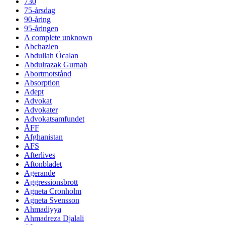
730
75-årsdag
90-åring
95-åringen
A complete unknown
Abchazien
Abdullah Öcalan
Abdulrazak Gurnah
Abortmotstånd
Absorption
Adept
Advokat
Advokater
Advokatsamfundet
ÅFF
Afghanistan
AFS
Afterlives
Aftonbladet
Agerande
Aggressionsbrott
Agneta Cronholm
Agneta Svensson
Ahmadiyya
Ahmadreza Djalali