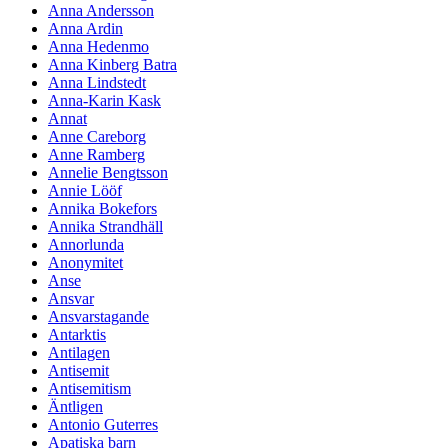
Anna Andersson
Anna Ardin
Anna Hedenmo
Anna Kinberg Batra
Anna Lindstedt
Anna-Karin Kask
Annat
Anne Careborg
Anne Ramberg
Annelie Bengtsson
Annie Lööf
Annika Bokefors
Annika Strandhäll
Annorlunda
Anonymitet
Anse
Ansvar
Ansvarstagande
Antarktis
Antilagen
Antisemit
Antisemitism
Äntligen
Antonio Guterres
Apatiska barn