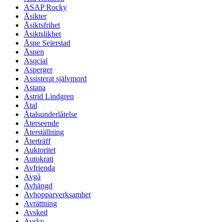
ASAP Rocky
Åsikter
Åsiktsfrihet
Åsiktslikhet
Åsne Seierstad
Åsnen
Asocial
Asperger
Assisterat självmord
Astana
Astrid Lindgren
Åtal
Åtalsunderlåtelse
Återseende
Återställning
Återträff
Auktoritet
Autokrati
Avfrienda
Avgå
Avhängd
Avhopparverksamhet
Avrättning
Avsked
Avsky