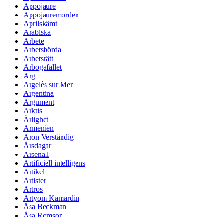
Appojaure
Appojauremorden
Aprilskämt
Arabiska
Arbete
Arbetsbörda
Arbetsrätt
Arbogafallet
Arg
Argelès sur Mer
Argentina
Argument
Arktis
Ärlighet
Armenien
Aron Verständig
Årsdagar
Arsenall
Artificiell intelligens
Artikel
Artister
Artros
Artyom Kamardin
Åsa Beckman
Åsa Romson