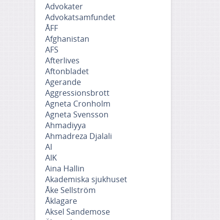
Advokater
Advokatsamfundet
ÅFF
Afghanistan
AFS
Afterlives
Aftonbladet
Agerande
Aggressionsbrott
Agneta Cronholm
Agneta Svensson
Ahmadiyya
Ahmadreza Djalali
AI
AIK
Aina Hallin
Akademiska sjukhuset
Åke Sellström
Åklagare
Aksel Sandemose