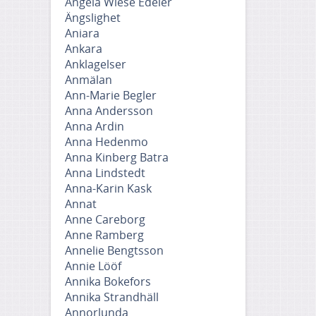
Angela Wiese Edeler
Ängslighet
Aniara
Ankara
Anklagelser
Anmälan
Ann-Marie Begler
Anna Andersson
Anna Ardin
Anna Hedenmo
Anna Kinberg Batra
Anna Lindstedt
Anna-Karin Kask
Annat
Anne Careborg
Anne Ramberg
Annelie Bengtsson
Annie Lööf
Annika Bokefors
Annika Strandhäll
Annorlunda