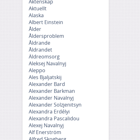
Äktenskap
Aktuellt
Alaska
Albert Einstein
Ålder
Åldersproblem
Åldrande
Åldrandet
Äldreomsorg
Aleksej Navalnyj
Aleppo
Ales Bjaljatskij
Alexander Bard
Alexander Barkman
Alexander Navalnyj
Alexander Solzjenitsyn
Alexandra Erdélyi
Alexandra Pascalidou
Alexej Navalnyj
Alf Enerström
Alfred Skogberg