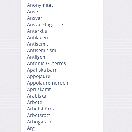
Anonymitet
Anse
Ansvar
Ansvarstagande
Antarktis
Antilagen
Antisemit
Antisemitism
Äntligen
Antonio Guterres
Apatiska barn
Appojaure
Appojauremorden
Aprilskämt
Arabiska
Arbete
Arbetsbörda
Arbetsrätt
Arbogafallet
Arg