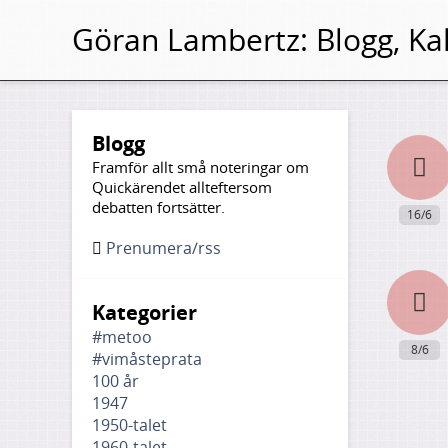
Göran Lambertz:
Blogg, Kal
Blogg
Framför allt små noteringar om
Quickärendet allteftersom
debatten fortsätter.
16/6
Prenumera/rss
Kategorier
#metoo
8/6
#vimåsteprata
100 år
1947
1950-talet
1960-talet