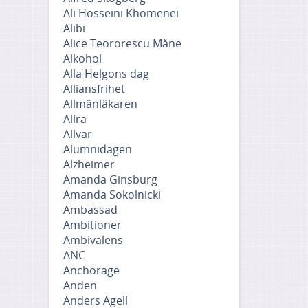
Ali Hosseini Khomenei
Alibi
Alice Teororescu Måne
Alkohol
Alla Helgons dag
Alliansfrihet
Allmänläkaren
Allra
Allvar
Alumnidagen
Alzheimer
Amanda Ginsburg
Amanda Sokolnicki
Ambassad
Ambitioner
Ambivalens
ANC
Anchorage
Anden
Anders Agell