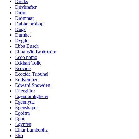
Dricks
Drivkrafter
Dröm
Drömmar
Dubbelbröllop
Duga
Dumhet
Dygder
Ebba Busch
Ebba Witt Brattström
Ecco homo
Eckhart Tolle
Ecocide
Ecocide Tribunal
Ed Kemper
Edward Snowden
Eftergifter
Egendomligheter
Egennytta
Egenskaper
Egoism
Egot
Egypten
Einar Lamberthz
Eko