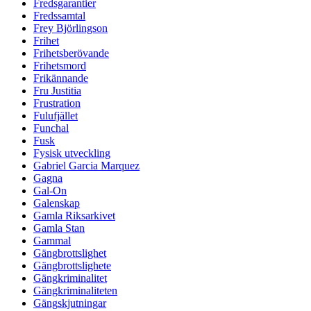
Fredsgarantier
Fredssamtal
Frey Björlingson
Frihet
Frihetsberövande
Frihetsmord
Frikännande
Fru Justitia
Frustration
Fulufjället
Funchal
Fusk
Fysisk utveckling
Gabriel Garcia Marquez
Gagna
Gal-On
Galenskap
Gamla Riksarkivet
Gamla Stan
Gammal
Gängbrottslighet
Gängbrottslighete
Gängkriminalitet
Gängkriminaliteten
Gängskjutningar