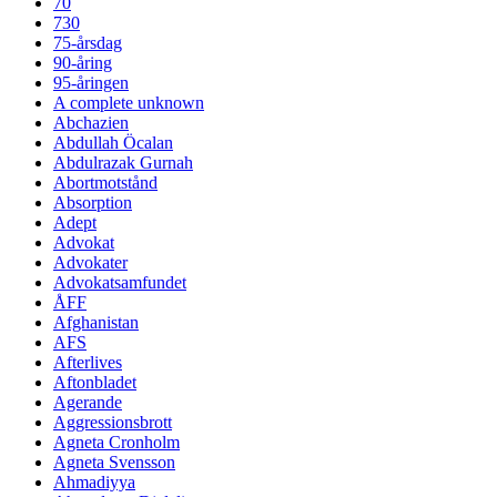
70
730
75-årsdag
90-åring
95-åringen
A complete unknown
Abchazien
Abdullah Öcalan
Abdulrazak Gurnah
Abortmotstånd
Absorption
Adept
Advokat
Advokater
Advokatsamfundet
ÅFF
Afghanistan
AFS
Afterlives
Aftonbladet
Agerande
Aggressionsbrott
Agneta Cronholm
Agneta Svensson
Ahmadiyya