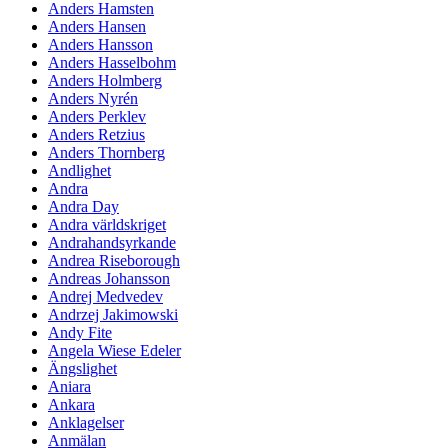
Anders Hamsten
Anders Hansen
Anders Hansson
Anders Hasselbohm
Anders Holmberg
Anders Nyrén
Anders Perklev
Anders Retzius
Anders Thornberg
Andlighet
Andra
Andra Day
Andra världskriget
Andrahandsyrkande
Andrea Riseborough
Andreas Johansson
Andrej Medvedev
Andrzej Jakimowski
Andy Fite
Angela Wiese Edeler
Ängslighet
Aniara
Ankara
Anklagelser
Anmälan