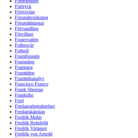
Förtroenden
Förtryck
Förtvivlan
Förundersökning
Förutsättningar
Förvandling
Förvillare
Fostervatten
Fotbesvär
Fotboll
Framförande
Framgång
Framsteg
Framtiden
Framtidsanalys
Francisco Franco
Frank Sheeran
Frankrike
Fred
Fredagsgbetraktelser
Fredagskänslan
Fredrik Malm
Fredrik Reinfeldt
Fredrik Virtanen
Fredrik von Arnold