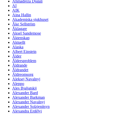
Ahmadreza Djalali
AI
AIK
Aina Hallin
Akademiska sjukhuset
Åke Sellström
Åklagare
Aksel Sandemose
Äktenskap
Aktuellt
Alaska
Albert Einstein
Ålder
Åldersproblem
Åldrande
Åldrandet
Äldreomsorg
Aleksej Navalnyj
Aleppo
Ales Bjaljatskij
Alexander Bard
Alexander Barkman
Alexander Navalnyj
Alexander Solzjenitsyn
Alexandra Erdélyi