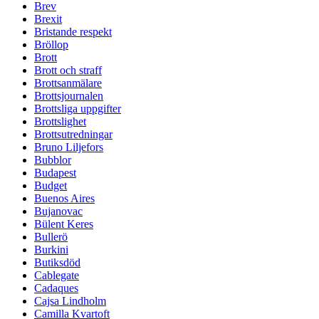
Brev
Brexit
Bristande respekt
Bröllop
Brott
Brott och straff
Brottsanmälare
Brottsjournalen
Brottsliga uppgifter
Brottslighet
Brottsutredningar
Bruno Liljefors
Bubblor
Budapest
Budget
Buenos Aires
Bujanovac
Bülent Keres
Bullerö
Burkini
Butiksdöd
Cablegate
Cadaques
Cajsa Lindholm
Camilla Kvartoft