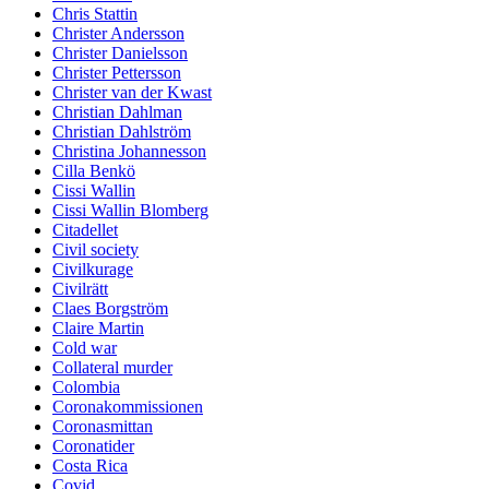
Chris Stattin
Christer Andersson
Christer Danielsson
Christer Pettersson
Christer van der Kwast
Christian Dahlman
Christian Dahlström
Christina Johannesson
Cilla Benkö
Cissi Wallin
Cissi Wallin Blomberg
Citadellet
Civil society
Civilkurage
Civilrätt
Claes Borgström
Claire Martin
Cold war
Collateral murder
Colombia
Coronakommissionen
Coronasmittan
Coronatider
Costa Rica
Covid