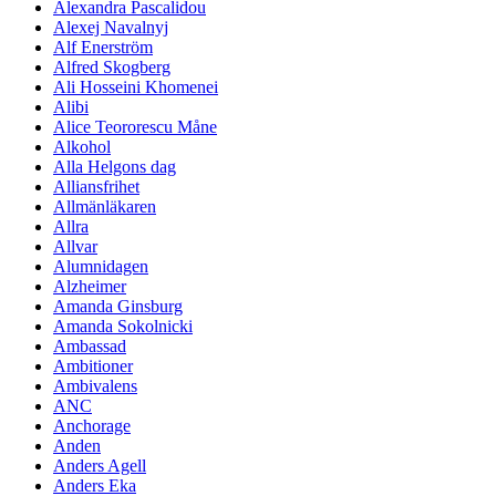
Alexandra Pascalidou
Alexej Navalnyj
Alf Enerström
Alfred Skogberg
Ali Hosseini Khomenei
Alibi
Alice Teororescu Måne
Alkohol
Alla Helgons dag
Alliansfrihet
Allmänläkaren
Allra
Allvar
Alumnidagen
Alzheimer
Amanda Ginsburg
Amanda Sokolnicki
Ambassad
Ambitioner
Ambivalens
ANC
Anchorage
Anden
Anders Agell
Anders Eka