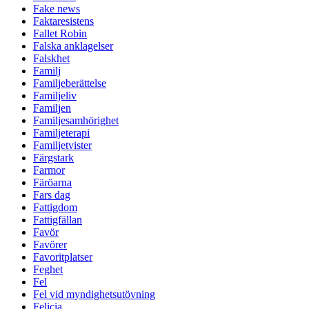
Fake news
Faktaresistens
Fallet Robin
Falska anklagelser
Falskhet
Familj
Familjeberättelse
Familjeliv
Familjen
Familjesamhörighet
Familjeterapi
Familjetvister
Färgstark
Farmor
Färöarna
Fars dag
Fattigdom
Fattigfällan
Favör
Favörer
Favoritplatser
Feghet
Fel
Fel vid myndighetsutövning
Felicia