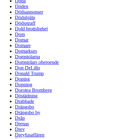
Döda
Döden
Dödsannonser
Dödshjälp
Dödsstraff
Dold brottslighet
Dom
Domar
Domare
Domarkurs
Domstolarna
Domstolars oberoende
Don DeLillo
Donald Trump
Doping
Dopning
Dorotea Bromberg
Döstädning
Drabbade
Drängsbo
Drängsbo by
Dråp
Drenas
Drev
Dreyfusaffären