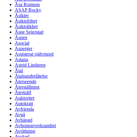
Åsa Romson
ASAP Rocky
Åsikter
Åsiktsfrihet
Åsiktslikhet
Åsne Seierstad
Åsnen
Asocial
Asperger
Assisterat självmord
Astana
Astrid Lindgren
Åtal
Åtalsunderlåtelse
Återseende
Återställning
Återträff
Auktoritet
Autokrati
Avfrienda
Avgå
Avhängd
Avhopparverksamhet
Avrättning
Avsked