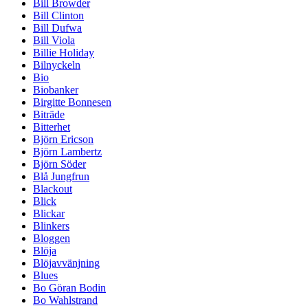
Bill Browder
Bill Clinton
Bill Dufwa
Bill Viola
Billie Holiday
Bilnyckeln
Bio
Biobanker
Birgitte Bonnesen
Biträde
Bitterhet
Björn Ericson
Björn Lambertz
Björn Söder
Blå Jungfrun
Blackout
Blick
Blickar
Blinkers
Bloggen
Blöja
Blöjavvänjning
Blues
Bo Göran Bodin
Bo Wahlstrand