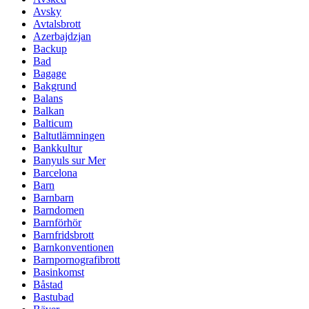
Avsky
Avtalsbrott
Azerbajdzjan
Backup
Bad
Bagage
Bakgrund
Balans
Balkan
Balticum
Baltutlämningen
Bankkultur
Banyuls sur Mer
Barcelona
Barn
Barnbarn
Barndomen
Barnförhör
Barnfridsbrott
Barnkonventionen
Barnpornografibrott
Basinkomst
Båstad
Bastubad