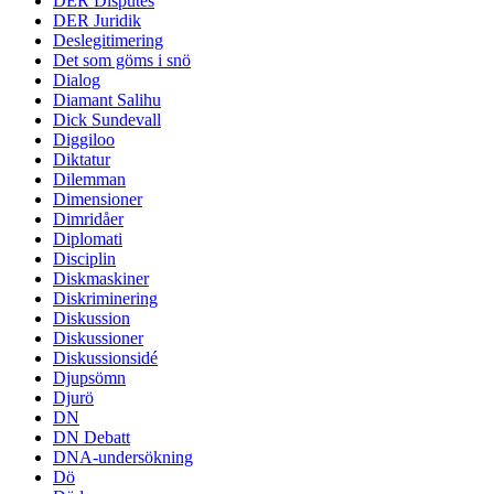
DER Disputes
DER Juridik
Deslegitimering
Det som göms i snö
Dialog
Diamant Salihu
Dick Sundevall
Diggiloo
Diktatur
Dilemman
Dimensioner
Dimridåer
Diplomati
Disciplin
Diskmaskiner
Diskriminering
Diskussion
Diskussioner
Diskussionsidé
Djupsömn
Djurö
DN
DN Debatt
DNA-undersökning
Dö