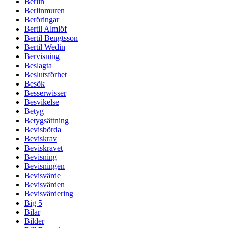
Berlin
Berlinmuren
Beröringar
Bertil Almlöf
Bertil Bengtsson
Bertil Wedin
Bervisning
Beslagta
Beslutsförhet
Besök
Besserwisser
Besvikelse
Betyg
Betygsättning
Bevisbörda
Beviskrav
Beviskravet
Bevisning
Bevisningen
Bevisvärde
Bevisvärden
Bevisvärdering
Big 5
Bilar
Bilder