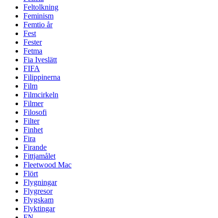
Feltolkning
Feminism
Femtio år
Fest
Fester
Fetma
Fia Iveslätt
FIFA
Filippinerna
Film
Filmcirkeln
Filmer
Filosofi
Filter
Finhet
Fira
Firande
Fittjamålet
Fleetwood Mac
Flört
Flygningar
Flygresor
Flygskam
Flyktingar
FN