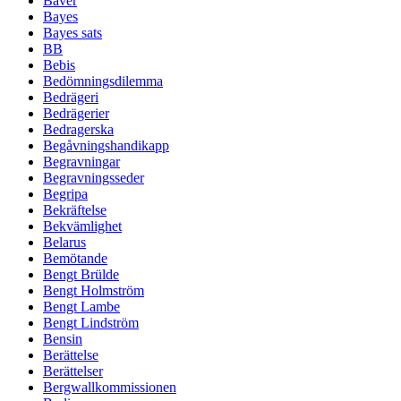
Bäver
Bayes
Bayes sats
BB
Bebis
Bedömningsdilemma
Bedrägeri
Bedrägerier
Bedragerska
Begåvningshandikapp
Begravningar
Begravningsseder
Begripa
Bekräftelse
Bekvämlighet
Belarus
Bemötande
Bengt Brülde
Bengt Holmström
Bengt Lambe
Bengt Lindström
Bensin
Berättelse
Berättelser
Bergwallkommissionen