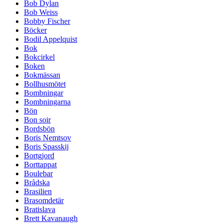
Bob Dylan
Bob Weiss
Bobby Fischer
Böcker
Bodil Appelquist
Bok
Bokcirkel
Boken
Bokmässan
Bollhusmötet
Bombningar
Bombningarna
Bön
Bon soir
Bordsbön
Boris Nemtsov
Boris Spasskij
Bortgjord
Borttappat
Boulebar
Brådska
Brasilien
Brasomdetär
Bratislava
Brett Kavanaugh