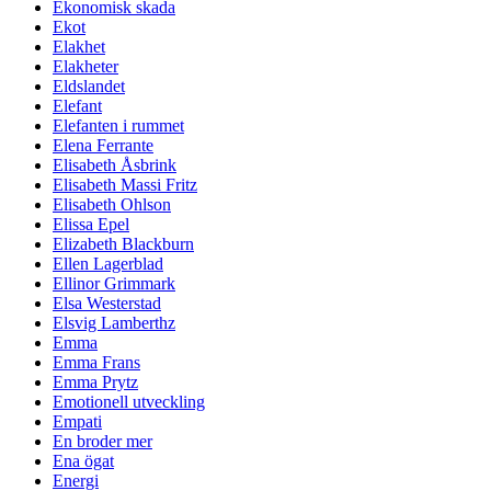
Ekonomisk skada
Ekot
Elakhet
Elakheter
Eldslandet
Elefant
Elefanten i rummet
Elena Ferrante
Elisabeth Åsbrink
Elisabeth Massi Fritz
Elisabeth Ohlson
Elissa Epel
Elizabeth Blackburn
Ellen Lagerblad
Ellinor Grimmark
Elsa Westerstad
Elsvig Lamberthz
Emma
Emma Frans
Emma Prytz
Emotionell utveckling
Empati
En broder mer
Ena ögat
Energi