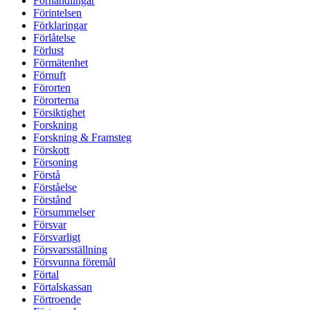
Förhandlingar
Förintelsen
Förklaringar
Förlåtelse
Förlust
Förmätenhet
Förnuft
Förorten
Förorterna
Försiktighet
Forskning
Forskning & Framsteg
Förskott
Försoning
Förstå
Förståelse
Förstånd
Försummelser
Försvar
Försvarligt
Försvarsställning
Försvunna föremål
Förtal
Förtalskassan
Förtroende