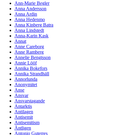
Ann-Marie Begler
Anna Andersson
Anna Ardin
Anna Hedenmo
Anna Kinberg Batra
Anna Lindstedt
Anna-Karin Kask
Annat
Anne Careborg
Anne Ramberg
Annelie Bengtsson
Annie Lööf
Annika Bokefors
Annika Strandhäll
Annorlunda
Anonymitet
Anse
Ansvar
Ansvarstagande
Antarktis
Antilagen
Antisemit
Antisemitism
Äntligen
Antonio Guterres