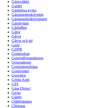
Gängvåldet
Gardet
Gärdslösa kyrka
Gärningsbeskrivning
Gärningsbeskrivningen
Garphyttan
Gåtfullhet
Gåtor
Gåvor
Gåvor och tid
Gaza
GDPR
Gemenskap
Generalförsamlingen
Generationer
Generationsfråga
Generositet
Georgien
Gerda Antti
GFF
Gina Dirawi
Girjas
Glädje
Glädjeämnen
Gliringar