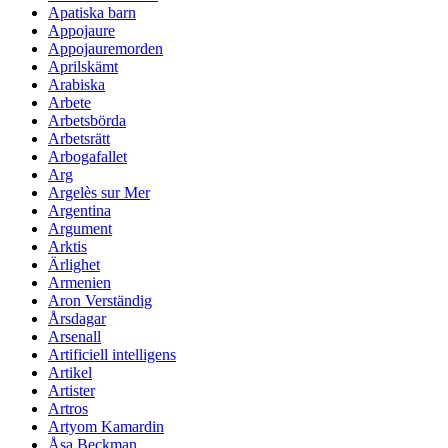
Apatiska barn
Appojaure
Appojauremorden
Aprilskämt
Arabiska
Arbete
Arbetsbörda
Arbetsrätt
Arbogafallet
Arg
Argelès sur Mer
Argentina
Argument
Arktis
Ärlighet
Armenien
Aron Verständig
Årsdagar
Arsenall
Artificiell intelligens
Artikel
Artister
Artros
Artyom Kamardin
Åsa Beckman