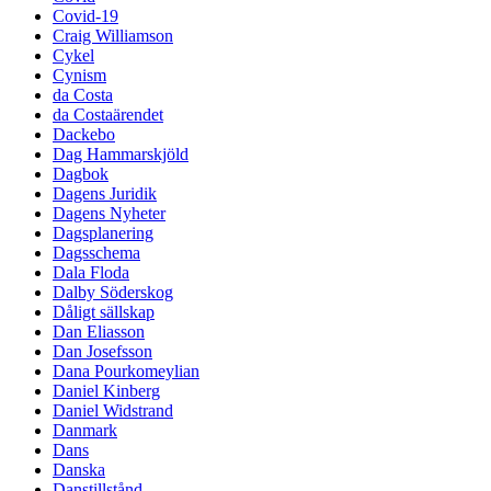
Covid-19
Craig Williamson
Cykel
Cynism
da Costa
da Costaärendet
Dackebo
Dag Hammarskjöld
Dagbok
Dagens Juridik
Dagens Nyheter
Dagsplanering
Dagsschema
Dala Floda
Dalby Söderskog
Dåligt sällskap
Dan Eliasson
Dan Josefsson
Dana Pourkomeylian
Daniel Kinberg
Daniel Widstrand
Danmark
Dans
Danska
Danstillstånd