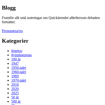
Blogg
Framför allt små noteringar om Quickärendet allteftersom debatten
fortsätter.
Prenumera/rss
Kategorier
#metoo
#vimåsteprata
100 år
1947
1950-talet
1960-talet
1969
1970-talet
2016
2020
2025
50 år
500 år