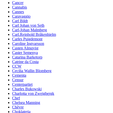
Cancer
Cannabis
Cannes
Caravaggio
Carl Bildt
Carl Johan von Seth
Carl-Johan Malmberg
Carl.Reinhold Bråkenhielm
Carles Puigdemont
Caroline Ingvarsson
Casten Almqvist
Caster Semenya
Catarina Barketorp
Catrine da Costa
CCW
Cecilia Wallin Blomberg
Cementa
Censur
Centerpartiet
Charles Bukowski
Charlotta von Zweigbergk
Chef
Chelsea Manning
Chèvre
Choklateria