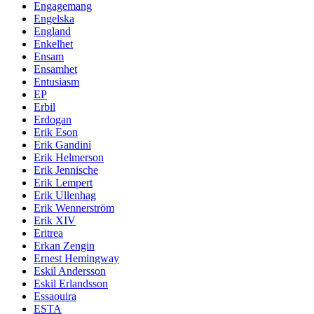
Engagemang
Engelska
England
Enkelhet
Ensam
Ensamhet
Entusiasm
EP
Erbil
Erdogan
Erik Eson
Erik Gandini
Erik Helmerson
Erik Jennische
Erik Lempert
Erik Ullenhag
Erik Wennerström
Erik XIV
Eritrea
Erkan Zengin
Ernest Hemingway
Eskil Andersson
Eskil Erlandsson
Essaouira
ESTA