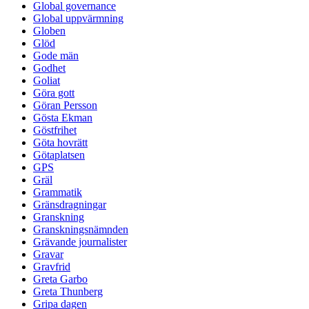
Global governance
Global uppvärmning
Globen
Glöd
Gode män
Godhet
Goliat
Göra gott
Göran Persson
Gösta Ekman
Göstfrihet
Göta hovrätt
Götaplatsen
GPS
Gräl
Grammatik
Gränsdragningar
Granskning
Granskningsnämnden
Grävande journalister
Gravar
Gravfrid
Greta Garbo
Greta Thunberg
Gripa dagen