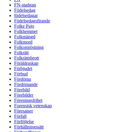
FN-stadgan
Födelsedag
födelsedagar
Födelsedagsfirande
Folke Pajo
Folkhemmet
Folkmängd
Folkmord
Folkomröstning
Folkrätt
Folkrättsbrott
Föräldraskap
Förbjudet
Förbud
Fördöma
Fördömande
Förebild
Förebilder
Föreningsfrihet
Forensisk vetenskap
Föresatser
Förfall
Förföljelse
Förhållningssätt