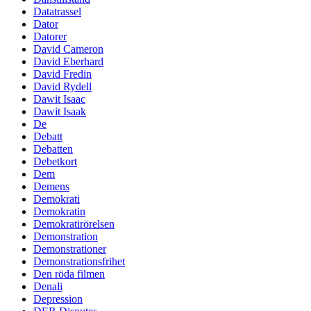
Datatrassel
Dator
Datorer
David Cameron
David Eberhard
David Fredin
David Rydell
Dawit Isaac
Dawit Isaak
De
Debatt
Debatten
Debetkort
Dem
Demens
Demokrati
Demokratin
Demokratirörelsen
Demonstration
Demonstrationer
Demonstrationsfrihet
Den röda filmen
Denali
Depression