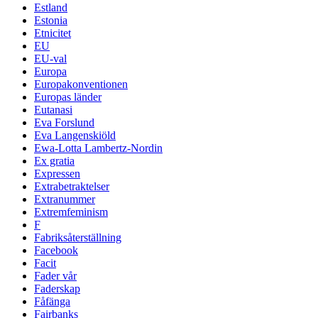
Estland
Estonia
Etnicitet
EU
EU-val
Europa
Europakonventionen
Europas länder
Eutanasi
Eva Forslund
Eva Langenskiöld
Ewa-Lotta Lambertz-Nordin
Ex gratia
Expressen
Extrabetraktelser
Extranummer
Extremfeminism
F
Fabriksåterställning
Facebook
Facit
Fader vår
Faderskap
Fåfänga
Fairbanks