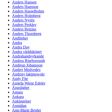
Anders Hansen
Anders Hansson
Anders Hasselbohm
Anders Holmberg
Anders Nyrén
Anders Perklev
Anders Retzius
Anders Thornberg
Andlighet
Andra
Andra Day
Andra världskriget
Andrahandsyrkande
Andrea Riseborough
Andreas Johansson
Andrej Medvedev
Andrzej Jakimowski
Andy Fite
Angela Wiese Edeler
Ängslighet
Aniara
Ankara
Anklagelser
Anmälan
Ann-Marie Begler