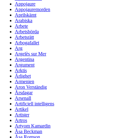
Appojaure
Appojauremorden
Aprilskämt
Arabiska
Arbete
Arbetsbörda
Arbetsrätt
Arbogafallet
Arg
Argelès sur Mer
Argentina
Argument
Arktis
Ärlighet
Armenien
Aron Verständig
Årsdagar
Arsenall
Artificiell intelligens
Artikel
Artister
Artros
Artyom Kamardin
Åsa Beckman
Åsa Romson