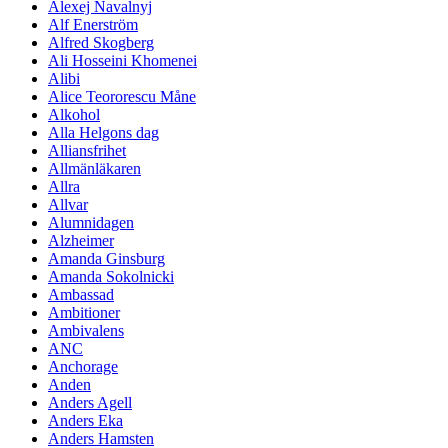
Alexej Navalnyj
Alf Enerström
Alfred Skogberg
Ali Hosseini Khomenei
Alibi
Alice Teororescu Måne
Alkohol
Alla Helgons dag
Alliansfrihet
Allmänläkaren
Allra
Allvar
Alumnidagen
Alzheimer
Amanda Ginsburg
Amanda Sokolnicki
Ambassad
Ambitioner
Ambivalens
ANC
Anchorage
Anden
Anders Agell
Anders Eka
Anders Hamsten