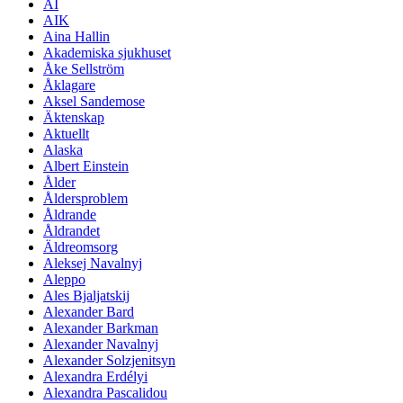
AI
AIK
Aina Hallin
Akademiska sjukhuset
Åke Sellström
Åklagare
Aksel Sandemose
Äktenskap
Aktuellt
Alaska
Albert Einstein
Ålder
Åldersproblem
Åldrande
Åldrandet
Äldreomsorg
Aleksej Navalnyj
Aleppo
Ales Bjaljatskij
Alexander Bard
Alexander Barkman
Alexander Navalnyj
Alexander Solzjenitsyn
Alexandra Erdélyi
Alexandra Pascalidou