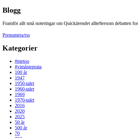
Blogg
Framför allt små noteringar om Quickärendet allteftersom debatten fort
Prenumera/rss
Kategorier
#metoo
#vimåsteprata
100 år
1947
1950-talet
1960-talet
1969
1970-talet
2016
2020
2025
50 år
500 år
70