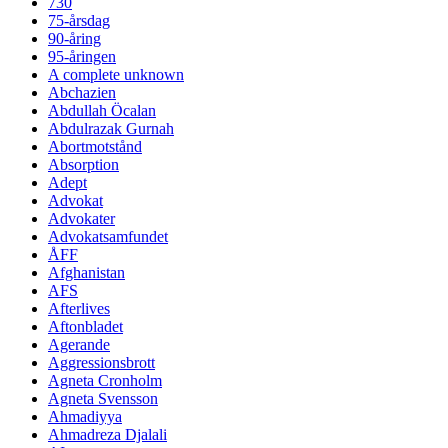
730
75-årsdag
90-åring
95-åringen
A complete unknown
Abchazien
Abdullah Öcalan
Abdulrazak Gurnah
Abortmotstånd
Absorption
Adept
Advokat
Advokater
Advokatsamfundet
ÅFF
Afghanistan
AFS
Afterlives
Aftonbladet
Agerande
Aggressionsbrott
Agneta Cronholm
Agneta Svensson
Ahmadiyya
Ahmadreza Djalali