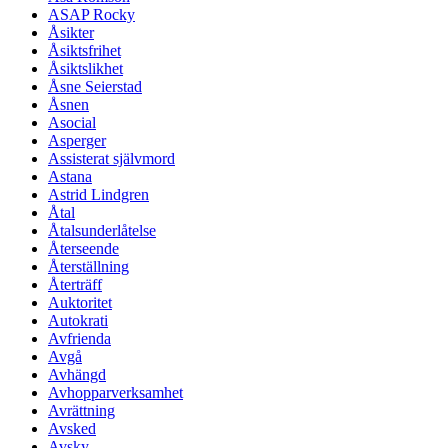
ASAP Rocky
Åsikter
Åsiktsfrihet
Åsiktslikhet
Åsne Seierstad
Åsnen
Asocial
Asperger
Assisterat självmord
Astana
Astrid Lindgren
Åtal
Åtalsunderlåtelse
Återseende
Återställning
Återträff
Auktoritet
Autokrati
Avfrienda
Avgå
Avhängd
Avhopparverksamhet
Avrättning
Avsked
Avsky