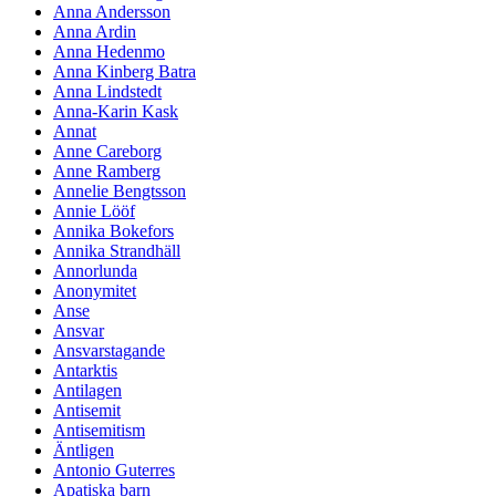
Anna Andersson
Anna Ardin
Anna Hedenmo
Anna Kinberg Batra
Anna Lindstedt
Anna-Karin Kask
Annat
Anne Careborg
Anne Ramberg
Annelie Bengtsson
Annie Lööf
Annika Bokefors
Annika Strandhäll
Annorlunda
Anonymitet
Anse
Ansvar
Ansvarstagande
Antarktis
Antilagen
Antisemit
Antisemitism
Äntligen
Antonio Guterres
Apatiska barn