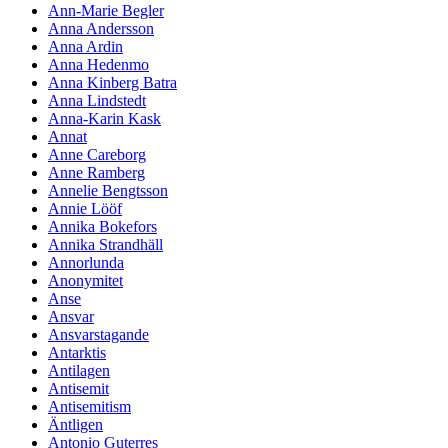
Ann-Marie Begler
Anna Andersson
Anna Ardin
Anna Hedenmo
Anna Kinberg Batra
Anna Lindstedt
Anna-Karin Kask
Annat
Anne Careborg
Anne Ramberg
Annelie Bengtsson
Annie Lööf
Annika Bokefors
Annika Strandhäll
Annorlunda
Anonymitet
Anse
Ansvar
Ansvarstagande
Antarktis
Antilagen
Antisemit
Antisemitism
Äntligen
Antonio Guterres