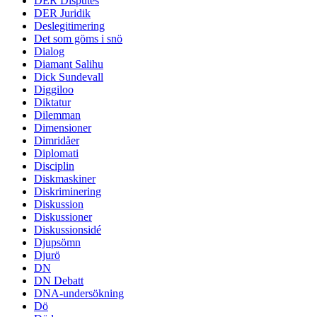
DER Disputes
DER Juridik
Deslegitimering
Det som göms i snö
Dialog
Diamant Salihu
Dick Sundevall
Diggiloo
Diktatur
Dilemman
Dimensioner
Dimridåer
Diplomati
Disciplin
Diskmaskiner
Diskriminering
Diskussion
Diskussioner
Diskussionsidé
Djupsömn
Djurö
DN
DN Debatt
DNA-undersökning
Dö