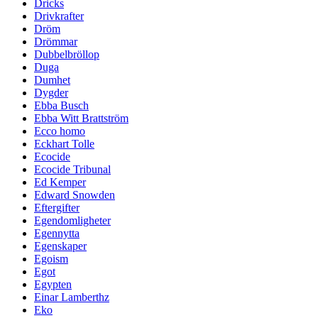
Dricks
Drivkrafter
Dröm
Drömmar
Dubbelbröllop
Duga
Dumhet
Dygder
Ebba Busch
Ebba Witt Brattström
Ecco homo
Eckhart Tolle
Ecocide
Ecocide Tribunal
Ed Kemper
Edward Snowden
Eftergifter
Egendomligheter
Egennytta
Egenskaper
Egoism
Egot
Egypten
Einar Lamberthz
Eko