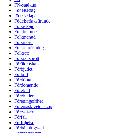
FN-stadgan
Födelsedag
födelsedagar
Födelsedagsfirande
Folke Pajo
Folkhemmet
Folkmängd
Folkmord
Folkomröstning
Folkrätt
Folkrättsbrott
Föräldraskap
Förbjudet
Förbud
Fördöma
Fördömande
Förebild
Förebilder
Föreningsfrihet
Forensisk vetenskap
Föresatser
Förfall
Förföljelse
Förhållningssätt