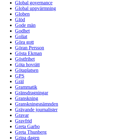
Global governance
Global uppvärmning
Globen
Glöd
Gode män
Godhet
Goliat
Göra gott
Göran Persson
Gösta Ekman
Göstfrihet
Göta hovrätt
Götaplatsen
GPS
Gräl
Grammatik
Gränsdragningar
Granskning
Granskningsnämnden
Grävande journalister
Gravar
Gravfrid
Greta Garbo
Greta Thunberg
Gripa dagen