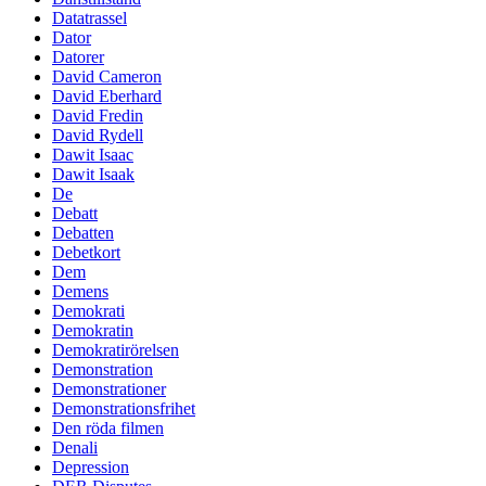
Datatrassel
Dator
Datorer
David Cameron
David Eberhard
David Fredin
David Rydell
Dawit Isaac
Dawit Isaak
De
Debatt
Debatten
Debetkort
Dem
Demens
Demokrati
Demokratin
Demokratirörelsen
Demonstration
Demonstrationer
Demonstrationsfrihet
Den röda filmen
Denali
Depression