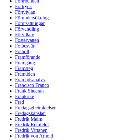
Förtroenden
Förtryck
Förtvivlan
Förundersökning
Förutsättningar
Förvandling
Förvillare
Fostervatten
Fotbesvär
Fotboll
Framförande
Framgång
Framsteg
Framtiden
Framtidsanalys
Francisco Franco
Frank Sheeran
Frankrike
Fred
Fredagsgbetraktelser
Fredagskänslan
Fredrik Malm
Fredrik Reinfeldt
Fredrik Virtanen
Fredrik von Arnold