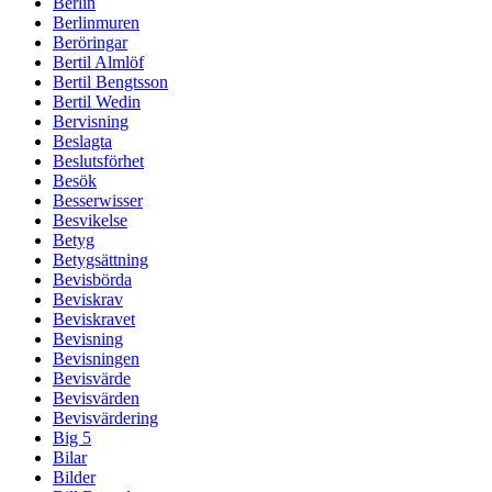
Berlin
Berlinmuren
Beröringar
Bertil Almlöf
Bertil Bengtsson
Bertil Wedin
Bervisning
Beslagta
Beslutsförhet
Besök
Besserwisser
Besvikelse
Betyg
Betygsättning
Bevisbörda
Beviskrav
Beviskravet
Bevisning
Bevisningen
Bevisvärde
Bevisvärden
Bevisvärdering
Big 5
Bilar
Bilder