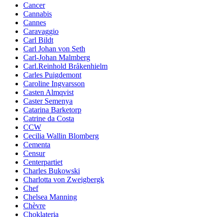
Cancer
Cannabis
Cannes
Caravaggio
Carl Bildt
Carl Johan von Seth
Carl-Johan Malmberg
Carl.Reinhold Bråkenhielm
Carles Puigdemont
Caroline Ingvarsson
Casten Almqvist
Caster Semenya
Catarina Barketorp
Catrine da Costa
CCW
Cecilia Wallin Blomberg
Cementa
Censur
Centerpartiet
Charles Bukowski
Charlotta von Zweigbergk
Chef
Chelsea Manning
Chèvre
Choklateria