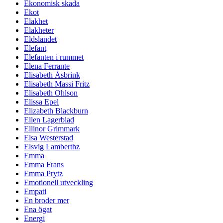
Ekonomisk skada
Ekot
Elakhet
Elakheter
Eldslandet
Elefant
Elefanten i rummet
Elena Ferrante
Elisabeth Åsbrink
Elisabeth Massi Fritz
Elisabeth Ohlson
Elissa Epel
Elizabeth Blackburn
Ellen Lagerblad
Ellinor Grimmark
Elsa Westerstad
Elsvig Lamberthz
Emma
Emma Frans
Emma Prytz
Emotionell utveckling
Empati
En broder mer
Ena ögat
Energi