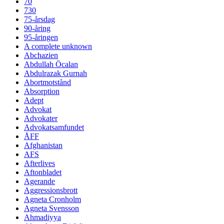
70
730
75-årsdag
90-åring
95-åringen
A complete unknown
Abchazien
Abdullah Öcalan
Abdulrazak Gurnah
Abortmotstånd
Absorption
Adept
Advokat
Advokater
Advokatsamfundet
ÅFF
Afghanistan
AFS
Afterlives
Aftonbladet
Agerande
Aggressionsbrott
Agneta Cronholm
Agneta Svensson
Ahmadiyya