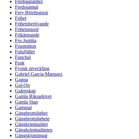
Fredsgarantier
Fredssamtal
Frey Björlingson
Frihet
Frihetsberövande
Frihetsmord
Frikännande
Fru Justitia
Frustration
Fulufjället
Funchal
Fusk
Fysisk utveckling
Gabriel Garcia Marquez
Gagna
Gal-On
Galenskap
Gamla Riksarkivet
Gamla Stan
Gammal
Gängbrottslighet
Gängbrottslighete
Gängkriminalitet
Gängkriminaliteten
Gängskjutningar