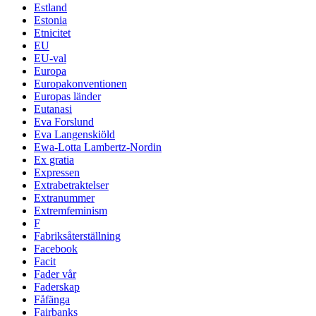
Estland
Estonia
Etnicitet
EU
EU-val
Europa
Europakonventionen
Europas länder
Eutanasi
Eva Forslund
Eva Langenskiöld
Ewa-Lotta Lambertz-Nordin
Ex gratia
Expressen
Extrabetraktelser
Extranummer
Extremfeminism
F
Fabriksåterställning
Facebook
Facit
Fader vår
Faderskap
Fåfänga
Fairbanks