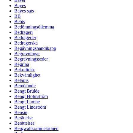
Bäver
Bayes
Bayes sats
BB
Bebis
Bedömningsdilemma
Bedrägeri
Bedrägerier
Bedragerska
Begåvningshandikapp
Begravningar
Begravningsseder
Begripa
Bekräftelse
Bekvämlighet
Belarus
Bemötande
Bengt Brülde
Bengt Holmström
Bengt Lambe
Bengt Lindström
Bensin
Berättelse
Berättelser
Bergwallkommissionen