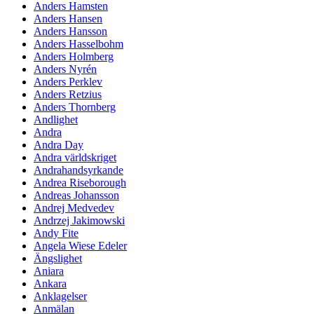
Anders Hamsten
Anders Hansen
Anders Hansson
Anders Hasselbohm
Anders Holmberg
Anders Nyrén
Anders Perklev
Anders Retzius
Anders Thornberg
Andlighet
Andra
Andra Day
Andra världskriget
Andrahandsyrkande
Andrea Riseborough
Andreas Johansson
Andrej Medvedev
Andrzej Jakimowski
Andy Fite
Angela Wiese Edeler
Ängslighet
Aniara
Ankara
Anklagelser
Anmälan