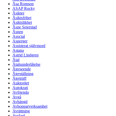
Åsa Romson
ASAP Rocky
Åsikter
Åsiktsfrihet
Åsiktslikhet
Åsne Seierstad
Åsnen
Asocial
Asperger
Assisterat självmord
Astana
Astrid Lindgren
Åtal
Åtalsunderlåtelse
Återseende
Återställning
Återträff
Auktoritet
Autokrati
Avfrienda
Avgå
Avhängd
Avhopparverksamhet
Avrättning
Avsked