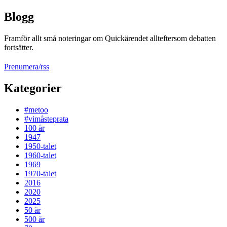
Blogg
Framför allt små noteringar om Quickärendet allteftersom debatten
fortsätter.
Prenumera/rss
Kategorier
#metoo
#vimåsteprata
100 år
1947
1950-talet
1960-talet
1969
1970-talet
2016
2020
2025
50 år
500 år