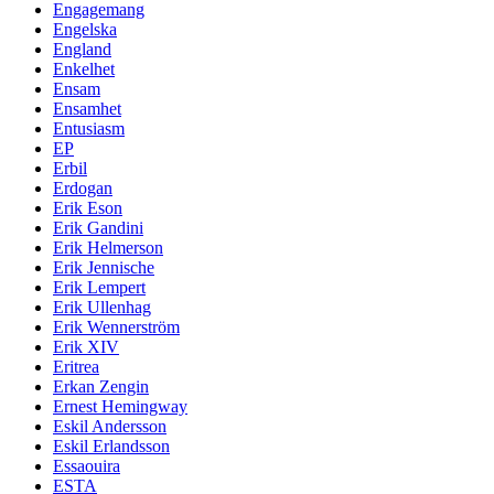
Engagemang
Engelska
England
Enkelhet
Ensam
Ensamhet
Entusiasm
EP
Erbil
Erdogan
Erik Eson
Erik Gandini
Erik Helmerson
Erik Jennische
Erik Lempert
Erik Ullenhag
Erik Wennerström
Erik XIV
Eritrea
Erkan Zengin
Ernest Hemingway
Eskil Andersson
Eskil Erlandsson
Essaouira
ESTA