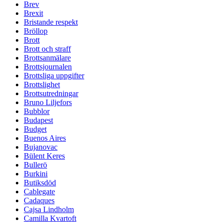
Brev
Brexit
Bristande respekt
Bröllop
Brott
Brott och straff
Brottsanmälare
Brottsjournalen
Brottsliga uppgifter
Brottslighet
Brottsutredningar
Bruno Liljefors
Bubblor
Budapest
Budget
Buenos Aires
Bujanovac
Bülent Keres
Bullerö
Burkini
Butiksdöd
Cablegate
Cadaques
Cajsa Lindholm
Camilla Kvartoft