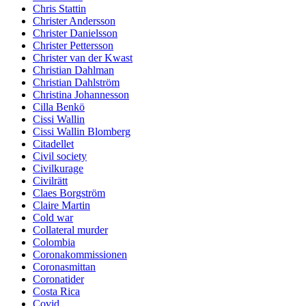
Chris Stattin
Christer Andersson
Christer Danielsson
Christer Pettersson
Christer van der Kwast
Christian Dahlman
Christian Dahlström
Christina Johannesson
Cilla Benkö
Cissi Wallin
Cissi Wallin Blomberg
Citadellet
Civil society
Civilkurage
Civilrätt
Claes Borgström
Claire Martin
Cold war
Collateral murder
Colombia
Coronakommissionen
Coronasmittan
Coronatider
Costa Rica
Covid