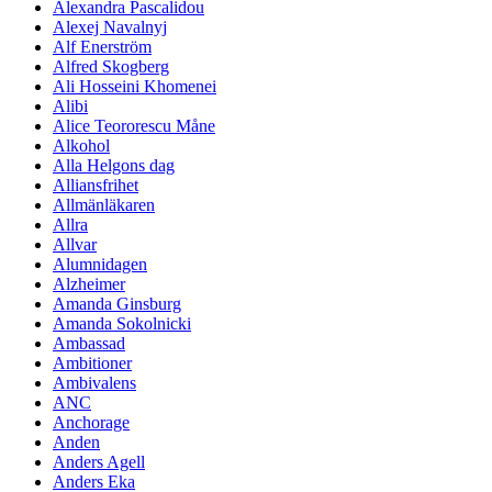
Alexandra Pascalidou
Alexej Navalnyj
Alf Enerström
Alfred Skogberg
Ali Hosseini Khomenei
Alibi
Alice Teororescu Måne
Alkohol
Alla Helgons dag
Alliansfrihet
Allmänläkaren
Allra
Allvar
Alumnidagen
Alzheimer
Amanda Ginsburg
Amanda Sokolnicki
Ambassad
Ambitioner
Ambivalens
ANC
Anchorage
Anden
Anders Agell
Anders Eka