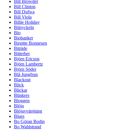
Bill Browder
Bill Clinton
Bill Dufwa
Bill Viola
Billie Holiday
Bilnyckeln
Bio
Biobanker
Birgitte Bonnesen
Biträde
Bitterhet
Björn Ericson
Björn Lambertz
Björn Söder
Blå Jungfrun
Blackout
Blick
Blickar
Blinkers
Bloggen
Blöja
Blöjavvänjning
Blues
Bo Göran Bodin
Bo Wahlstrand