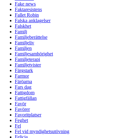
Fake news
Faktaresistens
Fallet Robin
Falska anklagelser
Falskhet
Familj
Familjeberättelse
Familjeliv
Familjen
Familjesamhörighet
Familjeterapi
Familjetvister
Färgstark
Farmor
Färöarna
Fars dag
Fattigdom
Fattigfällan
Favör
Favörer
Favoritplatser
Feghet
Fel
Fel vid myndighetsutövning
Felicia