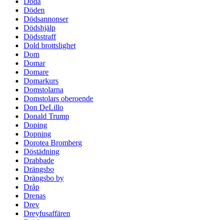
Döda
Döden
Dödsannonser
Dödshjälp
Dödsstraff
Dold brottslighet
Dom
Domar
Domare
Domarkurs
Domstolarna
Domstolars oberoende
Don DeLillo
Donald Trump
Doping
Dopning
Dorotea Bromberg
Döstädning
Drabbade
Drängsbo
Drängsbo by
Dråp
Drenas
Drev
Dreyfusaffären