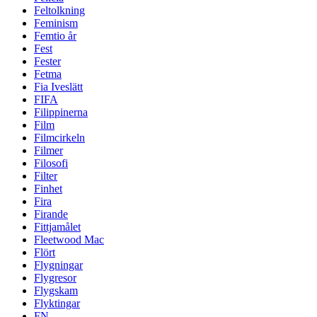
Feltolkning
Feminism
Femtio år
Fest
Fester
Fetma
Fia Iveslätt
FIFA
Filippinerna
Film
Filmcirkeln
Filmer
Filosofi
Filter
Finhet
Fira
Firande
Fittjamålet
Fleetwood Mac
Flört
Flygningar
Flygresor
Flygskam
Flyktingar
FN