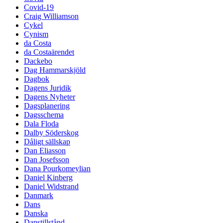
Covid-19
Craig Williamson
Cykel
Cynism
da Costa
da Costaärendet
Dackebo
Dag Hammarskjöld
Dagbok
Dagens Juridik
Dagens Nyheter
Dagsplanering
Dagsschema
Dala Floda
Dalby Söderskog
Dåligt sällskap
Dan Eliasson
Dan Josefsson
Dana Pourkomeylian
Daniel Kinberg
Daniel Widstrand
Danmark
Dans
Danska
Danstillstånd