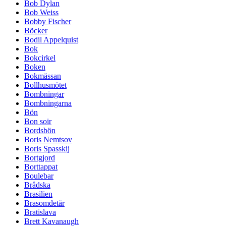
Bob Dylan
Bob Weiss
Bobby Fischer
Böcker
Bodil Appelquist
Bok
Bokcirkel
Boken
Bokmässan
Bollhusmötet
Bombningar
Bombningarna
Bön
Bon soir
Bordsbön
Boris Nemtsov
Boris Spasskij
Bortgjord
Borttappat
Boulebar
Brådska
Brasilien
Brasomdetär
Bratislava
Brett Kavanaugh