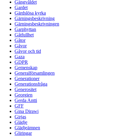
Gängvåldet
Gardet
Gärdslösa kyrka
Gärningsbeskrivning
Gärningsbeskrivningen
Garphyttan
Gåtfullhet
Gåtor
Gåvor
Gåvor och tid
Gaza
GDPR
Gemenskap
Generalförsamlingen
Generationer
Generationsfråga
Generositet
Georgien
Gerda Antti
GFF
Gina Dirawi
Girjas
Glädje
Glädjeämnen
Gliringar