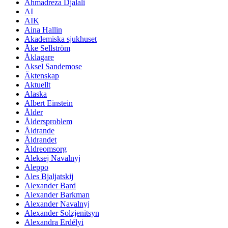
Ahmadreza Djalali
AI
AIK
Aina Hallin
Akademiska sjukhuset
Åke Sellström
Åklagare
Aksel Sandemose
Äktenskap
Aktuellt
Alaska
Albert Einstein
Ålder
Åldersproblem
Åldrande
Åldrandet
Äldreomsorg
Aleksej Navalnyj
Aleppo
Ales Bjaljatskij
Alexander Bard
Alexander Barkman
Alexander Navalnyj
Alexander Solzjenitsyn
Alexandra Erdélyi