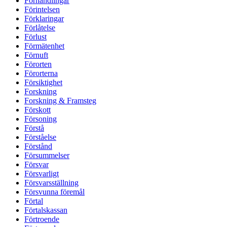
Förhandlingar
Förintelsen
Förklaringar
Förlåtelse
Förlust
Förmätenhet
Förnuft
Förorten
Förorterna
Försiktighet
Forskning
Forskning & Framsteg
Förskott
Försoning
Förstå
Förståelse
Förstånd
Försummelser
Försvar
Försvarligt
Försvarsställning
Försvunna föremål
Förtal
Förtalskassan
Förtroende