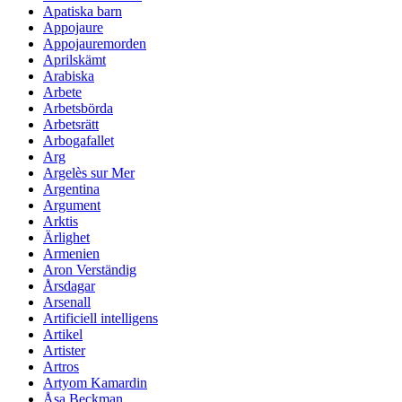
Apatiska barn
Appojaure
Appojauremorden
Aprilskämt
Arabiska
Arbete
Arbetsbörda
Arbetsrätt
Arbogafallet
Arg
Argelès sur Mer
Argentina
Argument
Arktis
Ärlighet
Armenien
Aron Verständig
Årsdagar
Arsenall
Artificiell intelligens
Artikel
Artister
Artros
Artyom Kamardin
Åsa Beckman