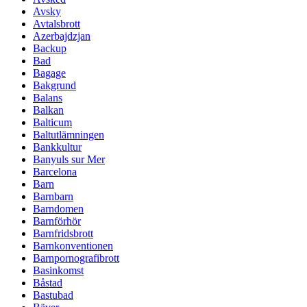
Avsky
Avtalsbrott
Azerbajdzjan
Backup
Bad
Bagage
Bakgrund
Balans
Balkan
Balticum
Baltutlämningen
Bankkultur
Banyuls sur Mer
Barcelona
Barn
Barnbarn
Barndomen
Barnförhör
Barnfridsbrott
Barnkonventionen
Barnpornografibrott
Basinkomst
Båstad
Bastubad