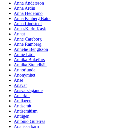
Anna Andersson
Anna Ardin
Anna Hedenmo
Anna Kinberg Batra
Anna Lindstedt
Anna-Karin Kask
Annat
Anne Careborg
Anne Ramberg
Annelie Bengtsson
Annie Lööf
Annika Bokefors
Annika Strandhäll
Annorlunda
Anonymitet
Anse
Ansvar
Ansvarstagande
Antarktis
Antilagen
Antisemit
Antisemitism
Äntligen
Antonio Guterres
Apatiska barn