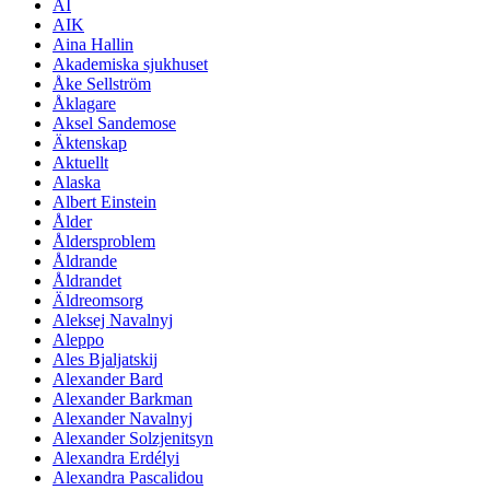
AI
AIK
Aina Hallin
Akademiska sjukhuset
Åke Sellström
Åklagare
Aksel Sandemose
Äktenskap
Aktuellt
Alaska
Albert Einstein
Ålder
Åldersproblem
Åldrande
Åldrandet
Äldreomsorg
Aleksej Navalnyj
Aleppo
Ales Bjaljatskij
Alexander Bard
Alexander Barkman
Alexander Navalnyj
Alexander Solzjenitsyn
Alexandra Erdélyi
Alexandra Pascalidou