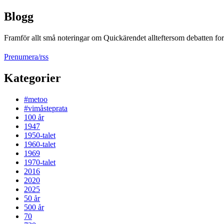
Blogg
Framför allt små noteringar om Quickärendet allteftersom debatten fort
Prenumera/rss
Kategorier
#metoo
#vimåsteprata
100 år
1947
1950-talet
1960-talet
1969
1970-talet
2016
2020
2025
50 år
500 år
70