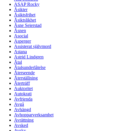
ASAP Rocky
Åsikter
Åsiktsfrihet
Åsiktslikhet
Åsne Seierstad
Åsnen
Asocial
Asperger
Assisterat självmord
Astana
Astrid Lindgren
Åtal
Åtalsunderlåtelse
Återseende
Återställning
Återträff
Auktoritet
Autokrati
Avfrienda
Avgå
Avhängd
Avhopparverksamhet
Avrättning
Avsked
Avsky