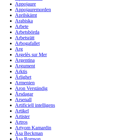
Appojaure
Appojauremorden
Aprilskämt
Arabiska
Arbete
Arbetsbörda
Arbetsrätt
Arbogafallet
Arg
Argelès sur Mer
Argentina
Argument
Arktis
Ärlighet
Armenien
Aron Verständig
Årsdagar
Arsenall
Artificiell intelligens
Artikel
Artister
Artros
Artyom Kamardin
Åsa Beckman
Åsa Romson