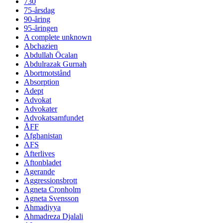
730
75-årsdag
90-åring
95-åringen
A complete unknown
Abchazien
Abdullah Öcalan
Abdulrazak Gurnah
Abortmotstånd
Absorption
Adept
Advokat
Advokater
Advokatsamfundet
ÅFF
Afghanistan
AFS
Afterlives
Aftonbladet
Agerande
Aggressionsbrott
Agneta Cronholm
Agneta Svensson
Ahmadiyya
Ahmadreza Djalali