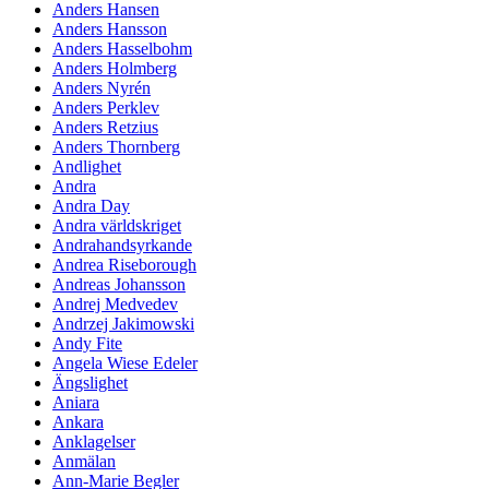
Anders Hansen
Anders Hansson
Anders Hasselbohm
Anders Holmberg
Anders Nyrén
Anders Perklev
Anders Retzius
Anders Thornberg
Andlighet
Andra
Andra Day
Andra världskriget
Andrahandsyrkande
Andrea Riseborough
Andreas Johansson
Andrej Medvedev
Andrzej Jakimowski
Andy Fite
Angela Wiese Edeler
Ängslighet
Aniara
Ankara
Anklagelser
Anmälan
Ann-Marie Begler