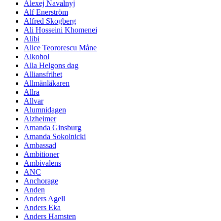
Alexej Navalnyj
Alf Enerström
Alfred Skogberg
Ali Hosseini Khomenei
Alibi
Alice Teororescu Måne
Alkohol
Alla Helgons dag
Alliansfrihet
Allmänläkaren
Allra
Allvar
Alumnidagen
Alzheimer
Amanda Ginsburg
Amanda Sokolnicki
Ambassad
Ambitioner
Ambivalens
ANC
Anchorage
Anden
Anders Agell
Anders Eka
Anders Hamsten