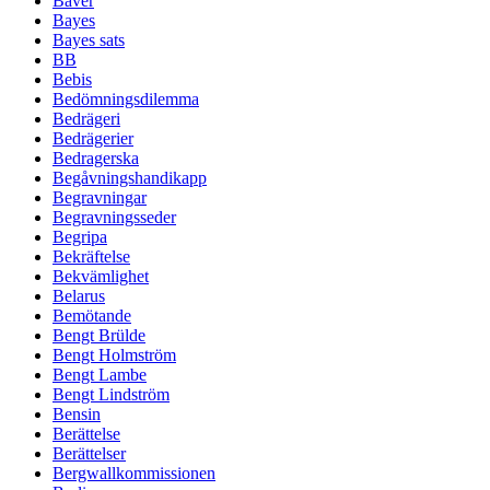
Bäver
Bayes
Bayes sats
BB
Bebis
Bedömningsdilemma
Bedrägeri
Bedrägerier
Bedragerska
Begåvningshandikapp
Begravningar
Begravningsseder
Begripa
Bekräftelse
Bekvämlighet
Belarus
Bemötande
Bengt Brülde
Bengt Holmström
Bengt Lambe
Bengt Lindström
Bensin
Berättelse
Berättelser
Bergwallkommissionen