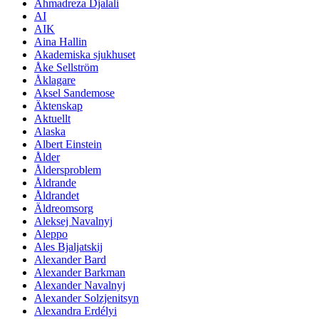
Ahmadreza Djalali
AI
AIK
Aina Hallin
Akademiska sjukhuset
Åke Sellström
Åklagare
Aksel Sandemose
Äktenskap
Aktuellt
Alaska
Albert Einstein
Ålder
Åldersproblem
Åldrande
Åldrandet
Äldreomsorg
Aleksej Navalnyj
Aleppo
Ales Bjaljatskij
Alexander Bard
Alexander Barkman
Alexander Navalnyj
Alexander Solzjenitsyn
Alexandra Erdélyi