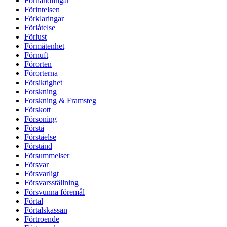
Förhandlingar
Förintelsen
Förklaringar
Förlåtelse
Förlust
Förmätenhet
Förnuft
Förorten
Förorterna
Försiktighet
Forskning
Forskning & Framsteg
Förskott
Försoning
Förstå
Förståelse
Förstånd
Försummelser
Försvar
Försvarligt
Försvarsställning
Försvunna föremål
Förtal
Förtalskassan
Förtroende