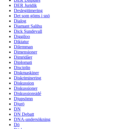
DER Disputes
DER Juridik
Deslegitimering
Det som göms i snö
Dialog
Diamant Salihu
Dick Sundevall
Diggiloo
Diktatur
Dilemman
Dimensioner
Dimridåer
Diplomati
Disciplin
Diskmaskiner
Diskriminering
Diskussion
Diskussioner
Diskussionsidé
Djupsömn
Djurö
DN
DN Debatt
DNA-undersökning
Dö