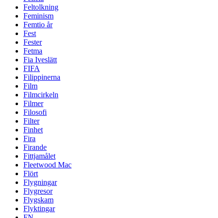
Feltolkning
Feminism
Femtio år
Fest
Fester
Fetma
Fia Iveslätt
FIFA
Filippinerna
Film
Filmcirkeln
Filmer
Filosofi
Filter
Finhet
Fira
Firande
Fittjamålet
Fleetwood Mac
Flört
Flygningar
Flygresor
Flygskam
Flyktingar
FN