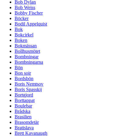
Bob Dylan
Bob Weiss
Bobby Fischer
Böcker
Bodil Appelquist
Bok
Bokcirkel
Boken
Bokmässan
Bollhusmötet
Bombningar
Bombningarna
Bön
Bon soir
Bordsbön
Boris Nemtsov
Boris Spasskij
Bortgjord
Borttappat
Boulebar
Brådska
Brasilien
Brasomdetär
Bratislava
Brett Kavanaugh