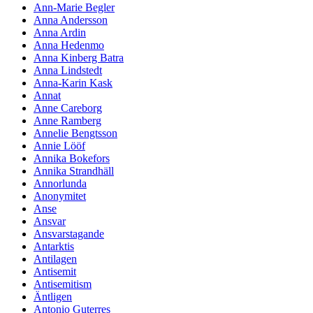
Ann-Marie Begler
Anna Andersson
Anna Ardin
Anna Hedenmo
Anna Kinberg Batra
Anna Lindstedt
Anna-Karin Kask
Annat
Anne Careborg
Anne Ramberg
Annelie Bengtsson
Annie Lööf
Annika Bokefors
Annika Strandhäll
Annorlunda
Anonymitet
Anse
Ansvar
Ansvarstagande
Antarktis
Antilagen
Antisemit
Antisemitism
Äntligen
Antonio Guterres