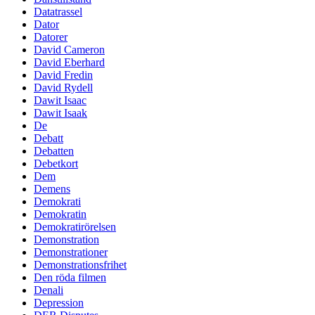
Datatrassel
Dator
Datorer
David Cameron
David Eberhard
David Fredin
David Rydell
Dawit Isaac
Dawit Isaak
De
Debatt
Debatten
Debetkort
Dem
Demens
Demokrati
Demokratin
Demokratirörelsen
Demonstration
Demonstrationer
Demonstrationsfrihet
Den röda filmen
Denali
Depression