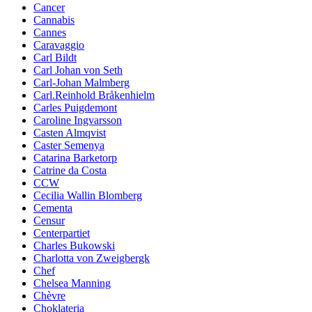
Cancer
Cannabis
Cannes
Caravaggio
Carl Bildt
Carl Johan von Seth
Carl-Johan Malmberg
Carl.Reinhold Bråkenhielm
Carles Puigdemont
Caroline Ingvarsson
Casten Almqvist
Caster Semenya
Catarina Barketorp
Catrine da Costa
CCW
Cecilia Wallin Blomberg
Cementa
Censur
Centerpartiet
Charles Bukowski
Charlotta von Zweigbergk
Chef
Chelsea Manning
Chèvre
Choklateria