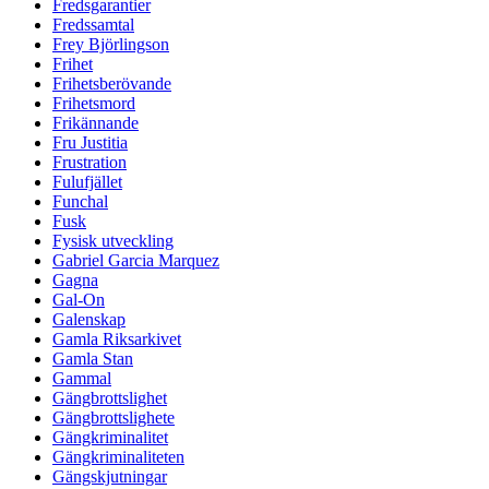
Fredsgarantier
Fredssamtal
Frey Björlingson
Frihet
Frihetsberövande
Frihetsmord
Frikännande
Fru Justitia
Frustration
Fulufjället
Funchal
Fusk
Fysisk utveckling
Gabriel Garcia Marquez
Gagna
Gal-On
Galenskap
Gamla Riksarkivet
Gamla Stan
Gammal
Gängbrottslighet
Gängbrottslighete
Gängkriminalitet
Gängkriminaliteten
Gängskjutningar