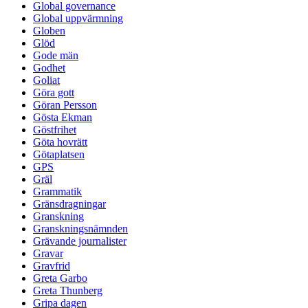
Global governance
Global uppvärmning
Globen
Glöd
Gode män
Godhet
Goliat
Göra gott
Göran Persson
Gösta Ekman
Göstfrihet
Göta hovrätt
Götaplatsen
GPS
Gräl
Grammatik
Gränsdragningar
Granskning
Granskningsnämnden
Grävande journalister
Gravar
Gravfrid
Greta Garbo
Greta Thunberg
Gripa dagen