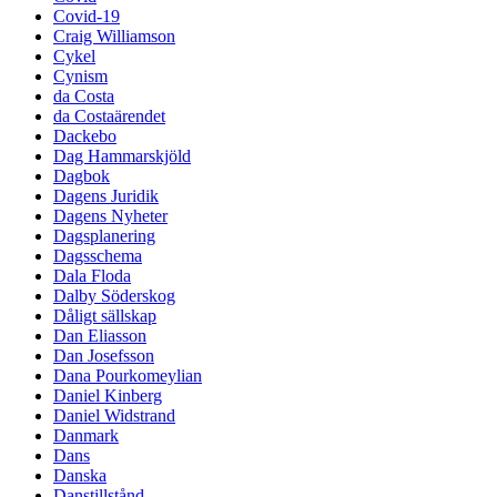
Covid-19
Craig Williamson
Cykel
Cynism
da Costa
da Costaärendet
Dackebo
Dag Hammarskjöld
Dagbok
Dagens Juridik
Dagens Nyheter
Dagsplanering
Dagsschema
Dala Floda
Dalby Söderskog
Dåligt sällskap
Dan Eliasson
Dan Josefsson
Dana Pourkomeylian
Daniel Kinberg
Daniel Widstrand
Danmark
Dans
Danska
Danstillstånd