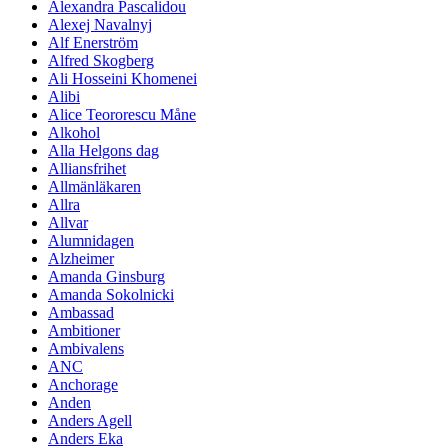
Alexandra Pascalidou
Alexej Navalnyj
Alf Enerström
Alfred Skogberg
Ali Hosseini Khomenei
Alibi
Alice Teororescu Måne
Alkohol
Alla Helgons dag
Alliansfrihet
Allmänläkaren
Allra
Allvar
Alumnidagen
Alzheimer
Amanda Ginsburg
Amanda Sokolnicki
Ambassad
Ambitioner
Ambivalens
ANC
Anchorage
Anden
Anders Agell
Anders Eka