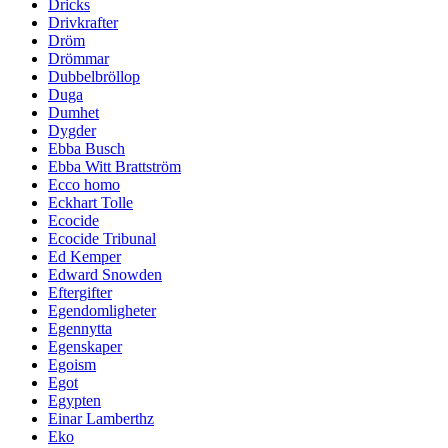
Dricks
Drivkrafter
Dröm
Drömmar
Dubbelbröllop
Duga
Dumhet
Dygder
Ebba Busch
Ebba Witt Brattström
Ecco homo
Eckhart Tolle
Ecocide
Ecocide Tribunal
Ed Kemper
Edward Snowden
Eftergifter
Egendomligheter
Egennytta
Egenskaper
Egoism
Egot
Egypten
Einar Lamberthz
Eko