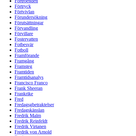
Förtroenden
Förtryck
Förtvivlan
Förundersökning
Förutsättningar
Förvandling
Förvillare
Fostervatten
Fotbesvär
Fotboll
Framförande
Framgång
Framsteg
Framtiden
Framtidsanalys
Francisco Franco
Frank Sheeran
Frankrike
Fred
Fredagsgbetraktelser
Fredagskänslan
Fredrik Malm
Fredrik Reinfeldt
Fredrik Virtanen
Fredrik von Arnold