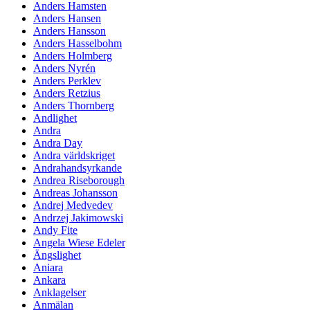
Anders Hamsten
Anders Hansen
Anders Hansson
Anders Hasselbohm
Anders Holmberg
Anders Nyrén
Anders Perklev
Anders Retzius
Anders Thornberg
Andlighet
Andra
Andra Day
Andra världskriget
Andrahandsyrkande
Andrea Riseborough
Andreas Johansson
Andrej Medvedev
Andrzej Jakimowski
Andy Fite
Angela Wiese Edeler
Ängslighet
Aniara
Ankara
Anklagelser
Anmälan