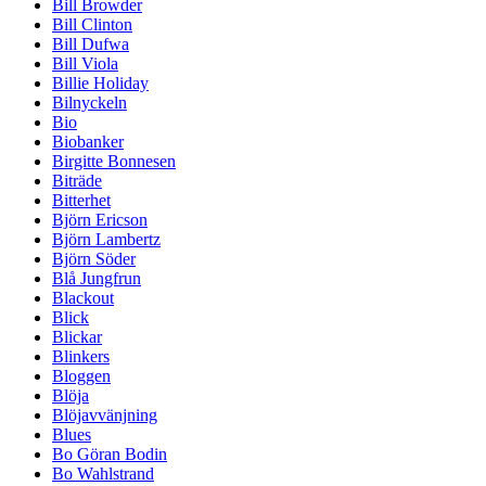
Bill Browder
Bill Clinton
Bill Dufwa
Bill Viola
Billie Holiday
Bilnyckeln
Bio
Biobanker
Birgitte Bonnesen
Biträde
Bitterhet
Björn Ericson
Björn Lambertz
Björn Söder
Blå Jungfrun
Blackout
Blick
Blickar
Blinkers
Bloggen
Blöja
Blöjavvänjning
Blues
Bo Göran Bodin
Bo Wahlstrand