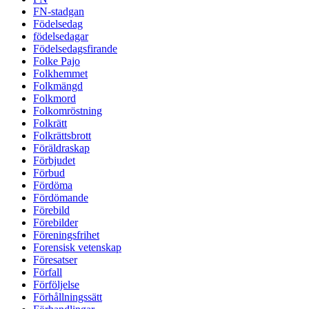
FN-stadgan
Födelsedag
födelsedagar
Födelsedagsfirande
Folke Pajo
Folkhemmet
Folkmängd
Folkmord
Folkomröstning
Folkrätt
Folkrättsbrott
Föräldraskap
Förbjudet
Förbud
Fördöma
Fördömande
Förebild
Förebilder
Föreningsfrihet
Forensisk vetenskap
Föresatser
Förfall
Förföljelse
Förhållningssätt