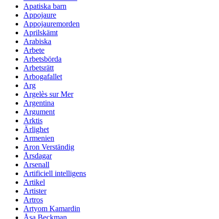
Apatiska barn
Appojaure
Appojauremorden
Aprilskämt
Arabiska
Arbete
Arbetsbörda
Arbetsrätt
Arbogafallet
Arg
Argelès sur Mer
Argentina
Argument
Arktis
Ärlighet
Armenien
Aron Verständig
Årsdagar
Arsenall
Artificiell intelligens
Artikel
Artister
Artros
Artyom Kamardin
Åsa Beckman