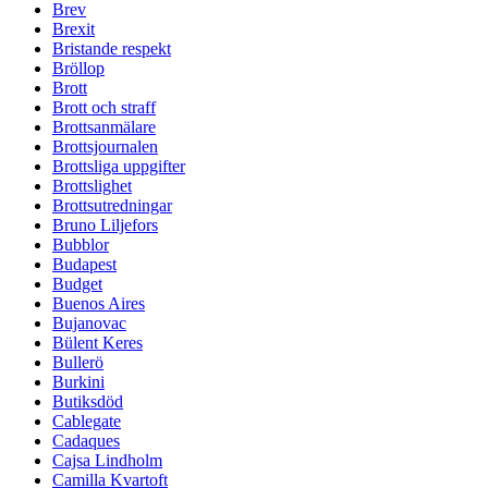
Brev
Brexit
Bristande respekt
Bröllop
Brott
Brott och straff
Brottsanmälare
Brottsjournalen
Brottsliga uppgifter
Brottslighet
Brottsutredningar
Bruno Liljefors
Bubblor
Budapest
Budget
Buenos Aires
Bujanovac
Bülent Keres
Bullerö
Burkini
Butiksdöd
Cablegate
Cadaques
Cajsa Lindholm
Camilla Kvartoft