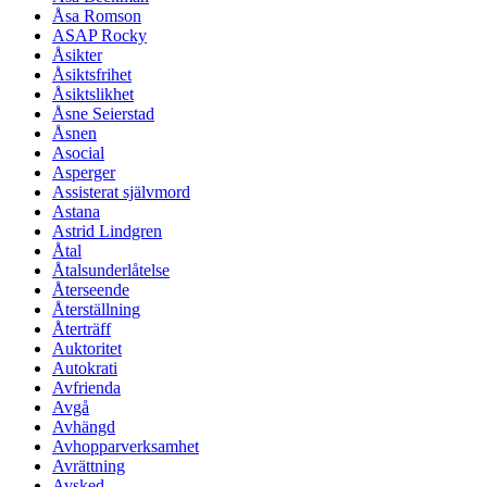
Åsa Romson
ASAP Rocky
Åsikter
Åsiktsfrihet
Åsiktslikhet
Åsne Seierstad
Åsnen
Asocial
Asperger
Assisterat självmord
Astana
Astrid Lindgren
Åtal
Åtalsunderlåtelse
Återseende
Återställning
Återträff
Auktoritet
Autokrati
Avfrienda
Avgå
Avhängd
Avhopparverksamhet
Avrättning
Avsked