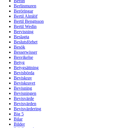
Berlin
Berlinmuren
Beröringar
Bertil Almlöf
Bertil Bengtsson
Bertil Wedin
Bervisning
Beslagta
Beslutsförhet
Besök
Besserwisser
Besvikelse
Betyg
Betygsättning
Bevisbörda
Beviskrav
Beviskravet
Bevisning
Bevisningen
Bevisvärde
Bevisvärden
Bevisvärdering
Big 5
Bilar
Bilder