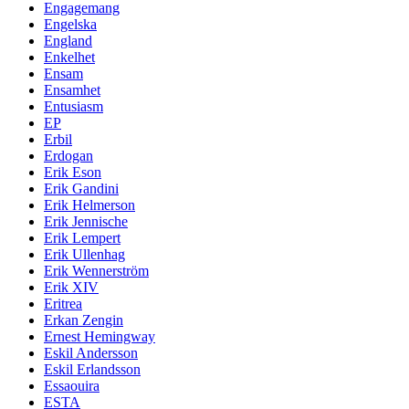
Engagemang
Engelska
England
Enkelhet
Ensam
Ensamhet
Entusiasm
EP
Erbil
Erdogan
Erik Eson
Erik Gandini
Erik Helmerson
Erik Jennische
Erik Lempert
Erik Ullenhag
Erik Wennerström
Erik XIV
Eritrea
Erkan Zengin
Ernest Hemingway
Eskil Andersson
Eskil Erlandsson
Essaouira
ESTA