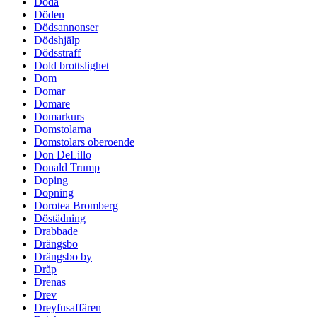
Döda
Döden
Dödsannonser
Dödshjälp
Dödsstraff
Dold brottslighet
Dom
Domar
Domare
Domarkurs
Domstolarna
Domstolars oberoende
Don DeLillo
Donald Trump
Doping
Dopning
Dorotea Bromberg
Döstädning
Drabbade
Drängsbo
Drängsbo by
Dråp
Drenas
Drev
Dreyfusaffären