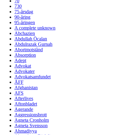
70
730
75-årsdag
90-åring
95-åringen
A complete unknown
Abchazien
Abdullah Öcalan
Abdulrazak Gurnah
Abortmotstånd
Absorption
Adept
Advokat
Advokater
Advokatsamfundet
ÅFF
Afghanistan
AFS
Afterlives
Aftonbladet
Agerande
Aggressionsbrott
Agneta Cronholm
Agneta Svensson
Ahmadiyya