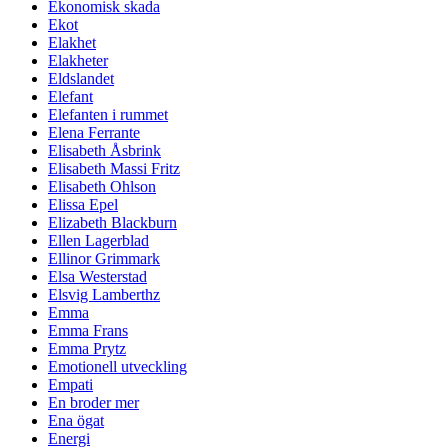
Ekonomisk skada
Ekot
Elakhet
Elakheter
Eldslandet
Elefant
Elefanten i rummet
Elena Ferrante
Elisabeth Åsbrink
Elisabeth Massi Fritz
Elisabeth Ohlson
Elissa Epel
Elizabeth Blackburn
Ellen Lagerblad
Ellinor Grimmark
Elsa Westerstad
Elsvig Lamberthz
Emma
Emma Frans
Emma Prytz
Emotionell utveckling
Empati
En broder mer
Ena ögat
Energi