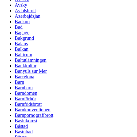
Avsky
Avtalsbrott
Azerbajdzjan
Backup
Bad
Bagage
Bakgrund
Balans
Balkan
Balticum
Baltutlämningen
Bankkultur
Banyuls sur Mer
Barcelona
Barn
Barnbarn
Barndomen
Barnförhör
Barnfridsbrott
Barnkonventionen
Barnpornografibrott
Basinkomst
Båstad
Bastubad