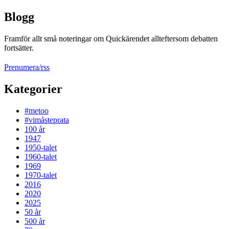
Blogg
Framför allt små noteringar om Quickärendet allteftersom debatten
fortsätter.
Prenumera/rss
Kategorier
#metoo
#vimåsteprata
100 år
1947
1950-talet
1960-talet
1969
1970-talet
2016
2020
2025
50 år
500 år