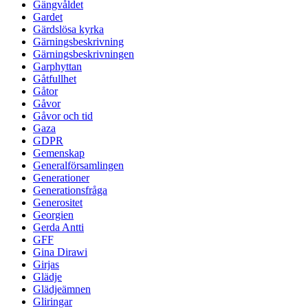
Gängvåldet
Gardet
Gärdslösa kyrka
Gärningsbeskrivning
Gärningsbeskrivningen
Garphyttan
Gåtfullhet
Gåtor
Gåvor
Gåvor och tid
Gaza
GDPR
Gemenskap
Generalförsamlingen
Generationer
Generationsfråga
Generositet
Georgien
Gerda Antti
GFF
Gina Dirawi
Girjas
Glädje
Glädjeämnen
Gliringar