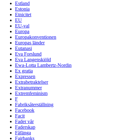
Estland
Estonia
Etnicitet
EU
EU-val
Europa
Europakonventionen
Europas länder
Eutanasi
Eva Forslund
Eva Langenskiöld
Ewa-Lotta Lambertz-Nordin
Ex gratia
Expressen
Extrabetraktelser
Extranummer
Extremfeminism
F
Fabriksåterställning
Facebook
Facit
Fader vår
Faderskap
Fåfänga
Fairbanks