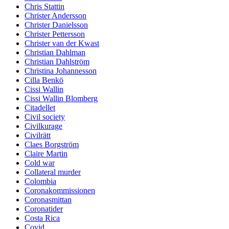
Chris Stattin
Christer Andersson
Christer Danielsson
Christer Pettersson
Christer van der Kwast
Christian Dahlman
Christian Dahlström
Christina Johannesson
Cilla Benkö
Cissi Wallin
Cissi Wallin Blomberg
Citadellet
Civil society
Civilkurage
Civilrätt
Claes Borgström
Claire Martin
Cold war
Collateral murder
Colombia
Coronakommissionen
Coronasmittan
Coronatider
Costa Rica
Covid