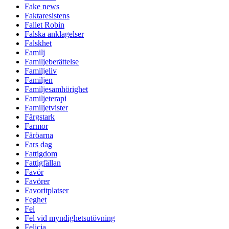
Fake news
Faktaresistens
Fallet Robin
Falska anklagelser
Falskhet
Familj
Familjeberättelse
Familjeliv
Familjen
Familjesamhörighet
Familjeterapi
Familjetvister
Färgstark
Farmor
Färöarna
Fars dag
Fattigdom
Fattigfällan
Favör
Favörer
Favoritplatser
Feghet
Fel
Fel vid myndighetsutövning
Felicia