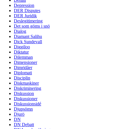
Denali
Depression
DER Disputes
DER Juridik
Deslegitimering
Det som göms i snö
Dialog
Diamant Salihu
Dick Sundevall
Diggiloo
Diktatur
Dilemman
Dimensioner
Dimridåer
Diplomati
Disciplin
Diskmaskiner
Diskriminering
Diskussion
Diskussioner
Diskussionsidé
Djupsömn
Djurö
DN
DN Debatt