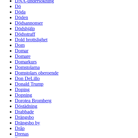
DNA-undersökning
Dö
Döda
Döden
Dödsannonser
Dödshjälp
Dödsstraff
Dold brottslighet
Dom
Domar
Domare
Domarkurs
Domstolarna
Domstolars oberoende
Don DeLillo
Donald Trump
Doping
Dopning
Dorotea Bromberg
Döstädning
Drabbade
Drängsbo
Drängsbo by
Dråp
Drenas