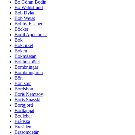
Bo Göran Bodin
Bo Wahlstrand
Bob Dylan
Bob Weiss
Bobby Fischer
Böcker
Bodil Appelquist
Bok
Bokcirkel
Boken
Bokmässan
Bollhusmötet
Bombningar
Bombningarna
Bön
Bon soir
Bordsbön
Boris Nemtsov
Boris Spasskij
Bortgjord
Borttappat
Boulebar
Brådska
Brasilien
Brasomdetär