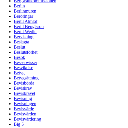
Bergwallkommissionen
Berlin
Berlinmuren
Beröringar
Bertil Almlöf
Bertil Bengtsson
Bertil Wedin
Bervisning
Beslagta
Beslut
Beslutsförhet
Besök
Besserwisser
Besvikelse
Betyg
Betygsättning
Bevisbörda
Beviskrav
Beviskravet
Bevisning
Bevisningen
Bevisvärde
Bevisvärden
Bevisvärdering
Big 5