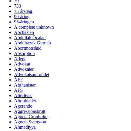
70
730
75-årsdag
90-åring
95-åringen
A complete unknown
Abchazien
Abdullah Öcalan
Abdulrazak Gurnah
Abortmotstånd
Absorption
Adept
Advokat
Advokater
Advokatsamfundet
ÅFF
Afghanistan
AFS
Afterlives
Aftonbladet
Agerande
Aggressionsbrott
Agneta Cronholm
Agneta Svensson
Ahmadiyya