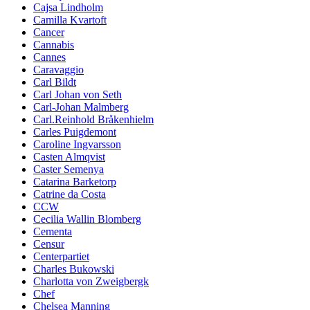
Cajsa Lindholm
Camilla Kvartoft
Cancer
Cannabis
Cannes
Caravaggio
Carl Bildt
Carl Johan von Seth
Carl-Johan Malmberg
Carl.Reinhold Bråkenhielm
Carles Puigdemont
Caroline Ingvarsson
Casten Almqvist
Caster Semenya
Catarina Barketorp
Catrine da Costa
CCW
Cecilia Wallin Blomberg
Cementa
Censur
Centerpartiet
Charles Bukowski
Charlotta von Zweigbergk
Chef
Chelsea Manning