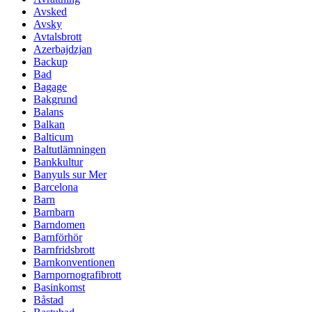
Avsked
Avsky
Avtalsbrott
Azerbajdzjan
Backup
Bad
Bagage
Bakgrund
Balans
Balkan
Balticum
Baltutlämningen
Bankkultur
Banyuls sur Mer
Barcelona
Barn
Barnbarn
Barndomen
Barnförhör
Barnfridsbrott
Barnkonventionen
Barnpornografibrott
Basinkomst
Båstad