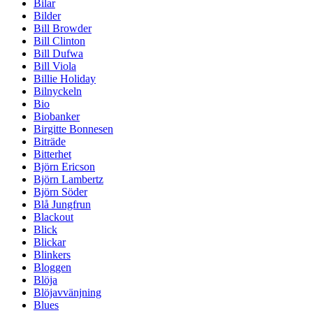
Bilar
Bilder
Bill Browder
Bill Clinton
Bill Dufwa
Bill Viola
Billie Holiday
Bilnyckeln
Bio
Biobanker
Birgitte Bonnesen
Biträde
Bitterhet
Björn Ericson
Björn Lambertz
Björn Söder
Blå Jungfrun
Blackout
Blick
Blickar
Blinkers
Bloggen
Blöja
Blöjavvänjning
Blues