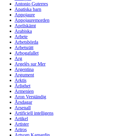
Antonio Guterres
Apatiska barn
Appojaure
Appojauremorden
Aprilskämt
Arabiska
Arbete
Arbetsbörda
Arbetsrätt
Arbogafallet
Arg
Argelès sur Mer
Argentina
Argument
Arktis
Ärlighet
Armenien
Aron Verständig
Årsdagar
Arsenall
Artificiell intelligens
Artikel
Artister
Artros
Artyom Kamardin