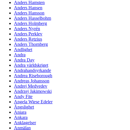
Anders Hamsten
Anders Hansen
Anders Hansson
Anders Hasselbohm
Anders Holmberg
Anders Nyrén
Anders Perklev
Anders Retzius
Anders Thornberg
Andlighet
Andra
Andra Day
Andra världskriget
Andrahandsyrkande
Andrea Riseborough
Andreas Johansson
Andrej Medvedev
Andrzej Jakimowski
Andy Fite
Angela Wiese Edeler
Ängslighet
Aniara
Ankara
Anklagelser
Anmälan