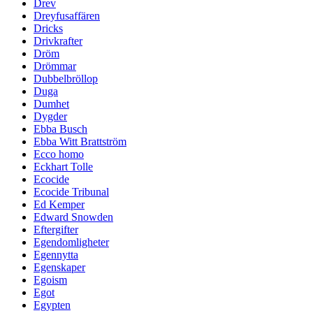
Drev
Dreyfusaffären
Dricks
Drivkrafter
Dröm
Drömmar
Dubbelbröllop
Duga
Dumhet
Dygder
Ebba Busch
Ebba Witt Brattström
Ecco homo
Eckhart Tolle
Ecocide
Ecocide Tribunal
Ed Kemper
Edward Snowden
Eftergifter
Egendomligheter
Egennytta
Egenskaper
Egoism
Egot
Egypten