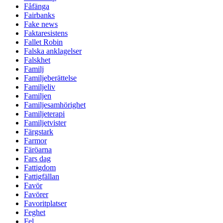
Fåfänga
Fairbanks
Fake news
Faktaresistens
Fallet Robin
Falska anklagelser
Falskhet
Familj
Familjeberättelse
Familjeliv
Familjen
Familjesamhörighet
Familjeterapi
Familjetvister
Färgstark
Farmor
Färöarna
Fars dag
Fattigdom
Fattigfällan
Favör
Favörer
Favoritplatser
Feghet
Fel