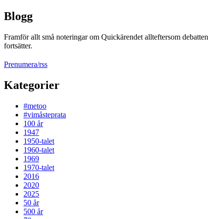
Blogg
Framför allt små noteringar om Quickärendet allteftersom debatten
fortsätter.
Prenumera/rss
Kategorier
#metoo
#vimåsteprata
100 år
1947
1950-talet
1960-talet
1969
1970-talet
2016
2020
2025
50 år
500 år