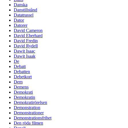
Danska
Danstillstånd
Datatrassel
Dator
Datorer
David Cameron
David Eberhard
David Fredin
David Rydell
Dawit Isaac
Dawit Isaak
De
Debatt
Debatten
Debetkort
Dem
Demens
Demokrati
Demokratin
Demokratirörelsen
Demonstration
Demonstrationer
Demonstrationsfrihet
Den röda filmen