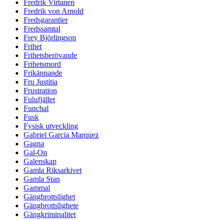
Fredrik Virtanen
Fredrik von Arnold
Fredsgarantier
Fredssamtal
Frey Björlingson
Frihet
Frihetsberövande
Frihetsmord
Frikännande
Fru Justitia
Frustration
Fulufjället
Funchal
Fusk
Fysisk utveckling
Gabriel Garcia Marquez
Gagna
Gal-On
Galenskap
Gamla Riksarkivet
Gamla Stan
Gammal
Gängbrottslighet
Gängbrottslighete
Gängkriminalitet