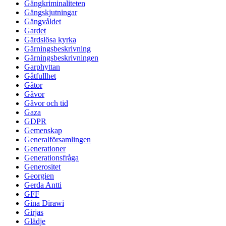
Gängkriminaliteten
Gängskjutningar
Gängvåldet
Gardet
Gärdslösa kyrka
Gärningsbeskrivning
Gärningsbeskrivningen
Garphyttan
Gåtfullhet
Gåtor
Gåvor
Gåvor och tid
Gaza
GDPR
Gemenskap
Generalförsamlingen
Generationer
Generationsfråga
Generositet
Georgien
Gerda Antti
GFF
Gina Dirawi
Girjas
Glädje