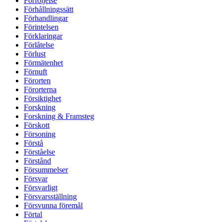
Förföljelse
Förhållningssätt
Förhandlingar
Förintelsen
Förklaringar
Förlåtelse
Förlust
Förmätenhet
Förnuft
Förorten
Förorterna
Försiktighet
Forskning
Forskning & Framsteg
Förskott
Försoning
Förstå
Förståelse
Förstånd
Försummelser
Försvar
Försvarligt
Försvarsställning
Försvunna föremål
Förtal