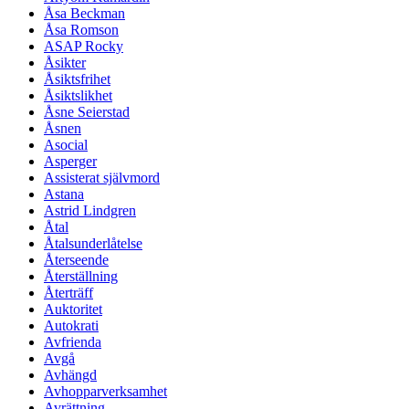
Åsa Beckman
Åsa Romson
ASAP Rocky
Åsikter
Åsiktsfrihet
Åsiktslikhet
Åsne Seierstad
Åsnen
Asocial
Asperger
Assisterat självmord
Astana
Astrid Lindgren
Åtal
Åtalsunderlåtelse
Återseende
Återställning
Återträff
Auktoritet
Autokrati
Avfrienda
Avgå
Avhängd
Avhopparverksamhet
Avrättning