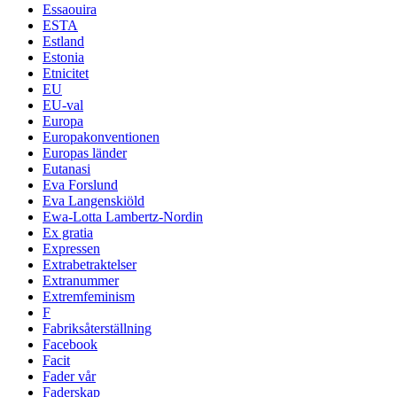
Essaouira
ESTA
Estland
Estonia
Etnicitet
EU
EU-val
Europa
Europakonventionen
Europas länder
Eutanasi
Eva Forslund
Eva Langenskiöld
Ewa-Lotta Lambertz-Nordin
Ex gratia
Expressen
Extrabetraktelser
Extranummer
Extremfeminism
F
Fabriksåterställning
Facebook
Facit
Fader vår
Faderskap