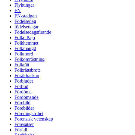
Flyktingar
FN
FN-stadgan
Födelsedag
födelsedagar
Födelsedagsfirande
Folke Pajo
Folkhemmet
Folkmängd
Folkmord
Folkomröstning
Folkrätt
Folkrättsbrott
Föräldraskap
Förbjudet
Förbud
Fördöma
Fördömande
Förebild
Förebilder
Föreningsfrihet
Forensisk vetenskap
Föresatser
Förfall