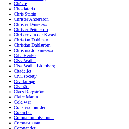
Chèvre
Choklateria
Chris Stattin
Christer Andersson
Christer Danielsson
Christer Pettersson
Christer van der Kwast
Christian Dahlman
Christian Dahlström
Christina Johannesson
Cilla Benkö
Cissi Wallin
Cissi Wallin Blomberg
Citadellet
Civil society
Civilkurage
Civilrätt
Claes Borgström
Claire Martin
Cold war
Collateral murder
Colombia
Coronakommissionen
Coronasmittan
Coronatider