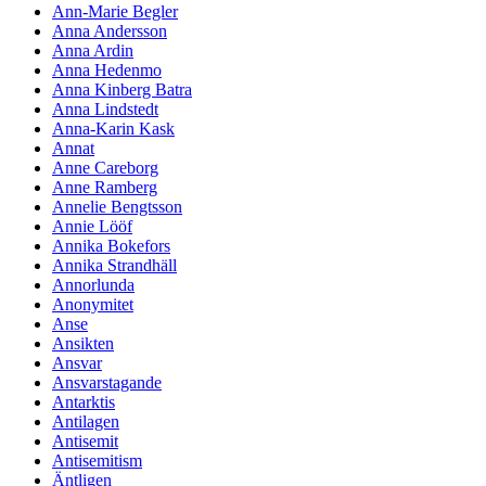
Ann-Marie Begler
Anna Andersson
Anna Ardin
Anna Hedenmo
Anna Kinberg Batra
Anna Lindstedt
Anna-Karin Kask
Annat
Anne Careborg
Anne Ramberg
Annelie Bengtsson
Annie Lööf
Annika Bokefors
Annika Strandhäll
Annorlunda
Anonymitet
Anse
Ansikten
Ansvar
Ansvarstagande
Antarktis
Antilagen
Antisemit
Antisemitism
Äntligen