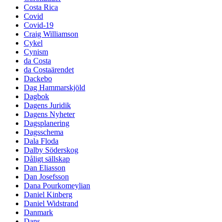
Costa Rica
Covid
Covid-19
Craig Williamson
Cykel
Cynism
da Costa
da Costaärendet
Dackebo
Dag Hammarskjöld
Dagbok
Dagens Juridik
Dagens Nyheter
Dagsplanering
Dagsschema
Dala Floda
Dalby Söderskog
Dåligt sällskap
Dan Eliasson
Dan Josefsson
Dana Pourkomeylian
Daniel Kinberg
Daniel Widstrand
Danmark
Dans