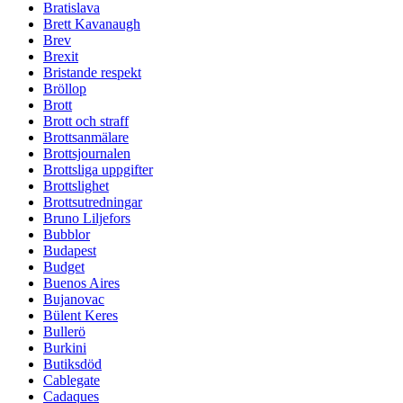
Bratislava
Brett Kavanaugh
Brev
Brexit
Bristande respekt
Bröllop
Brott
Brott och straff
Brottsanmälare
Brottsjournalen
Brottsliga uppgifter
Brottslighet
Brottsutredningar
Bruno Liljefors
Bubblor
Budapest
Budget
Buenos Aires
Bujanovac
Bülent Keres
Bullerö
Burkini
Butiksdöd
Cablegate
Cadaques