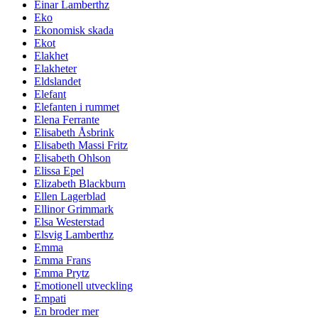
Einar Lamberthz
Eko
Ekonomisk skada
Ekot
Elakhet
Elakheter
Eldslandet
Elefant
Elefanten i rummet
Elena Ferrante
Elisabeth Åsbrink
Elisabeth Massi Fritz
Elisabeth Ohlson
Elissa Epel
Elizabeth Blackburn
Ellen Lagerblad
Ellinor Grimmark
Elsa Westerstad
Elsvig Lamberthz
Emma
Emma Frans
Emma Prytz
Emotionell utveckling
Empati
En broder mer