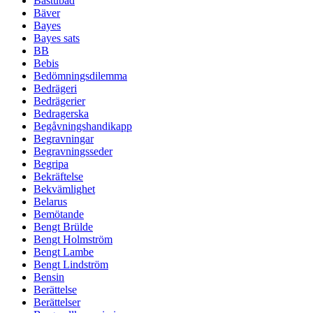
Bastubad
Bäver
Bayes
Bayes sats
BB
Bebis
Bedömningsdilemma
Bedrägeri
Bedrägerier
Bedragerska
Begåvningshandikapp
Begravningar
Begravningsseder
Begripa
Bekräftelse
Bekvämlighet
Belarus
Bemötande
Bengt Brülde
Bengt Holmström
Bengt Lambe
Bengt Lindström
Bensin
Berättelse
Berättelser