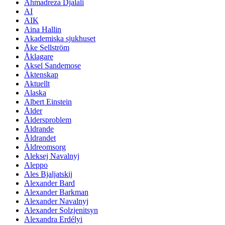
Ahmadreza Djalali
AI
AIK
Aina Hallin
Akademiska sjukhuset
Åke Sellström
Åklagare
Aksel Sandemose
Äktenskap
Aktuellt
Alaska
Albert Einstein
Ålder
Åldersproblem
Åldrande
Åldrandet
Äldreomsorg
Aleksej Navalnyj
Aleppo
Ales Bjaljatskij
Alexander Bard
Alexander Barkman
Alexander Navalnyj
Alexander Solzjenitsyn
Alexandra Erdélyi