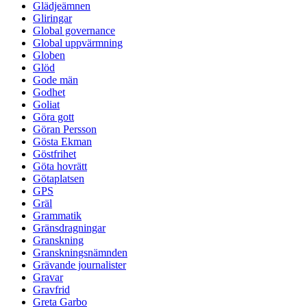
Glädjeämnen
Gliringar
Global governance
Global uppvärmning
Globen
Glöd
Gode män
Godhet
Goliat
Göra gott
Göran Persson
Gösta Ekman
Göstfrihet
Göta hovrätt
Götaplatsen
GPS
Gräl
Grammatik
Gränsdragningar
Granskning
Granskningsnämnden
Grävande journalister
Gravar
Gravfrid
Greta Garbo