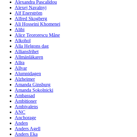
Alexandra Pascalidou
Alexej Navalnyj
Alf Enerström
Alfred Skogberg
Ali Hosseini Khomenei
Alibi
Alice Teororescu Måne
Alkohol
Alla Helgons dag
Alliansfrihet
Allmänläkaren
Allra
Allvar
Alumnidagen
Alzheimer
Amanda Ginsburg
Amanda Sokolnicki
Ambassad
Ambitioner
Ambivalens
ANC
Anchorage
Anden
Anders Agell
Anders Eka