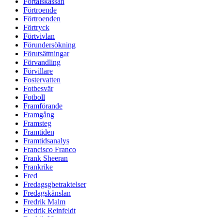
Förtalskassan
Förtroende
Förtroenden
Förtryck
Förtvivlan
Förundersökning
Förutsättningar
Förvandling
Förvillare
Fostervatten
Fotbesvär
Fotboll
Framförande
Framgång
Framsteg
Framtiden
Framtidsanalys
Francisco Franco
Frank Sheeran
Frankrike
Fred
Fredagsgbetraktelser
Fredagskänslan
Fredrik Malm
Fredrik Reinfeldt