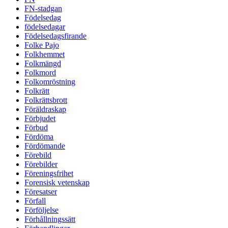
FN-stadgan
Födelsedag
födelsedagar
Födelsedagsfirande
Folke Pajo
Folkhemmet
Folkmängd
Folkmord
Folkomröstning
Folkrätt
Folkrättsbrott
Föräldraskap
Förbjudet
Förbud
Fördöma
Fördömande
Förebild
Förebilder
Föreningsfrihet
Forensisk vetenskap
Föresatser
Förfall
Förföljelse
Förhållningssätt