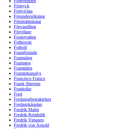
Förtroenden
Förtryck
Förtvivlan
Förundersökning
Förutsättningar
Förvandling
Förvillare
Fostervatten
Fotbesvär
Fotboll
Framförande
Framgång
Framsteg
Framtiden
Framtidsanalys
Francisco Franco
Frank Sheeran
Frankrike
Fred
Fredagsgbetraktelser
Fredagskänslan
Fredrik Malm
Fredrik Reinfeldt
Fredrik Virtanen
Fredrik von Arnold