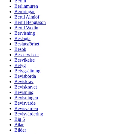
Berlin
Berlinmuren
Beröringar
Bertil Almlöf
Bertil Bengtsson
Bertil Wedin
Bervisning
Beslagta
Beslutsförhet
Besök
Besserwisser
Besvikelse
Betyg
Betygsättning
Bevisbörda
Beviskrav
Beviskravet
Bevisning
Bevisningen
Bevisvärde
Bevisvärden
Bevisvärdering
Big 5
Bilar
Bilder