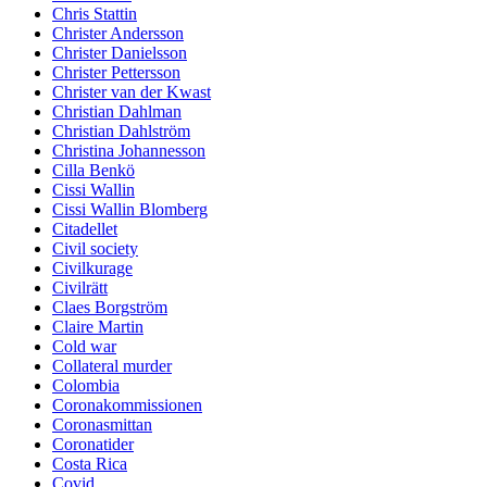
Chris Stattin
Christer Andersson
Christer Danielsson
Christer Pettersson
Christer van der Kwast
Christian Dahlman
Christian Dahlström
Christina Johannesson
Cilla Benkö
Cissi Wallin
Cissi Wallin Blomberg
Citadellet
Civil society
Civilkurage
Civilrätt
Claes Borgström
Claire Martin
Cold war
Collateral murder
Colombia
Coronakommissionen
Coronasmittan
Coronatider
Costa Rica
Covid