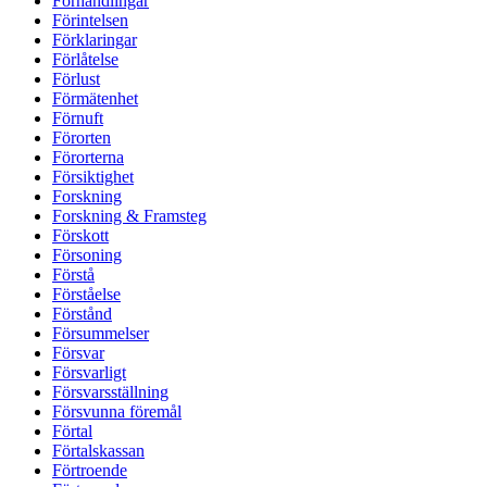
Förhandlingar
Förintelsen
Förklaringar
Förlåtelse
Förlust
Förmätenhet
Förnuft
Förorten
Förorterna
Försiktighet
Forskning
Forskning & Framsteg
Förskott
Försoning
Förstå
Förståelse
Förstånd
Försummelser
Försvar
Försvarligt
Försvarsställning
Försvunna föremål
Förtal
Förtalskassan
Förtroende