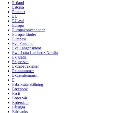
Estland
Estonia
Etnicitet
EU
EU-val
Europa
Europakonventionen
Europas länder
Eutanasi
Eva Forslund
Eva Langenskiöld
Ewa-Lotta Lambertz-Nordin
Ex gratia
Expressen
Extrabetraktelser
Extranummer
Extremfeminism
F
Fabriksåterställning
Facebook
Facit
Fader vår
Faderskap
Fåfänga
Fairbanks