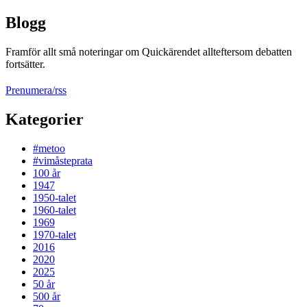
Blogg
Framför allt små noteringar om Quickärendet allteftersom debatten
fortsätter.
Prenumera/rss
Kategorier
#metoo
#vimåsteprata
100 år
1947
1950-talet
1960-talet
1969
1970-talet
2016
2020
2025
50 år
500 år