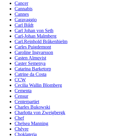
Cancer
Cannabis
Cannes
Caravaggio
Carl Bildt
Carl Johan von Seth
Carl-Johan Malmberg
Carl.Reinhold Bråkenhielm
Carles Puigdemont
Caroline Ingvarsson
Casten Almqvist
Caster Semenya
Catarina Barketorp
Catrine da Costa
CCW
Cecilia Wallin Blomberg
Cementa
Censur
Centerpartiet
Charles Bukowski
Charlotta von Zweigbergk
Chef
Chelsea Manning
Chèvre
Choklateria