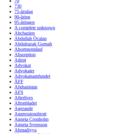
70
730
75-årsdag
90-åring
95-åringen
A complete unknown
Abchazien
Abdullah Öcalan
Abdulrazak Gurnah
Abortmotstånd
Absorption
Adept
Advokat
Advokater
Advokatsamfundet
ÅFF
Afghanistan
AFS
Afterlives
Aftonbladet
Agerande
Aggressionsbrott
Agneta Cronholm
Agneta Svensson
Ahmadiyya