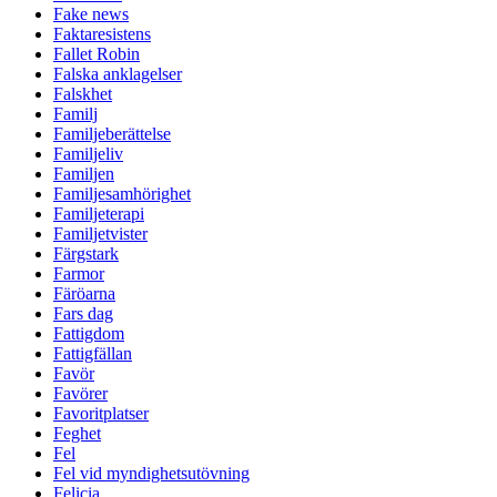
Fake news
Faktaresistens
Fallet Robin
Falska anklagelser
Falskhet
Familj
Familjeberättelse
Familjeliv
Familjen
Familjesamhörighet
Familjeterapi
Familjetvister
Färgstark
Farmor
Färöarna
Fars dag
Fattigdom
Fattigfällan
Favör
Favörer
Favoritplatser
Feghet
Fel
Fel vid myndighetsutövning
Felicia