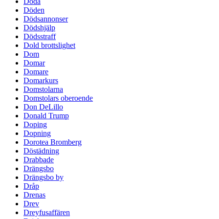
Döda
Döden
Dödsannonser
Dödshjälp
Dödsstraff
Dold brottslighet
Dom
Domar
Domare
Domarkurs
Domstolarna
Domstolars oberoende
Don DeLillo
Donald Trump
Doping
Dopning
Dorotea Bromberg
Döstädning
Drabbade
Drängsbo
Drängsbo by
Dråp
Drenas
Drev
Dreyfusaffären