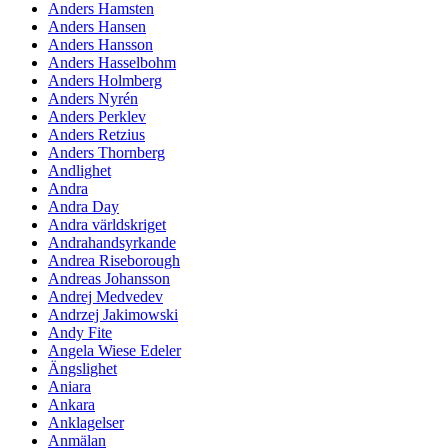
Anders Hamsten
Anders Hansen
Anders Hansson
Anders Hasselbohm
Anders Holmberg
Anders Nyrén
Anders Perklev
Anders Retzius
Anders Thornberg
Andlighet
Andra
Andra Day
Andra världskriget
Andrahandsyrkande
Andrea Riseborough
Andreas Johansson
Andrej Medvedev
Andrzej Jakimowski
Andy Fite
Angela Wiese Edeler
Ängslighet
Aniara
Ankara
Anklagelser
Anmälan