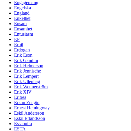
Engagemang
Engelska
England
Enkelhet
Ensam
Ensamhet
Entusiasm
EP
Erbil
Erdogan
Erik Eson
Erik Gandini
Erik Helmerson
Erik Jennische
Erik Lempert
Erik Ullenhag
Erik Wennerström
Erik XIV
Eritrea
Erkan Zengin
Ernest Hemingway
Eskil Andersson
Eskil Erlandsson
Essaouira
ESTA