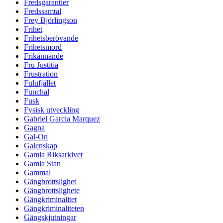
Fredsgarantier
Fredssamtal
Frey Björlingson
Frihet
Frihetsberövande
Frihetsmord
Frikännande
Fru Justitia
Frustration
Fulufjället
Funchal
Fusk
Fysisk utveckling
Gabriel Garcia Marquez
Gagna
Gal-On
Galenskap
Gamla Riksarkivet
Gamla Stan
Gammal
Gängbrottslighet
Gängbrottslighete
Gängkriminalitet
Gängkriminaliteten
Gängskjutningar