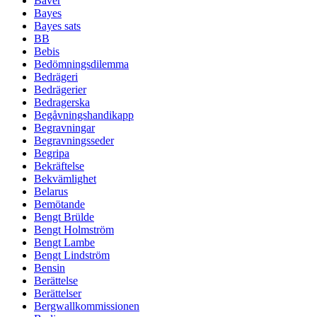
Bäver
Bayes
Bayes sats
BB
Bebis
Bedömningsdilemma
Bedrägeri
Bedrägerier
Bedragerska
Begåvningshandikapp
Begravningar
Begravningsseder
Begripa
Bekräftelse
Bekvämlighet
Belarus
Bemötande
Bengt Brülde
Bengt Holmström
Bengt Lambe
Bengt Lindström
Bensin
Berättelse
Berättelser
Bergwallkommissionen