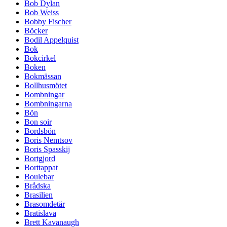
Bob Dylan
Bob Weiss
Bobby Fischer
Böcker
Bodil Appelquist
Bok
Bokcirkel
Boken
Bokmässan
Bollhusmötet
Bombningar
Bombningarna
Bön
Bon soir
Bordsbön
Boris Nemtsov
Boris Spasskij
Bortgjord
Borttappat
Boulebar
Brådska
Brasilien
Brasomdetär
Bratislava
Brett Kavanaugh