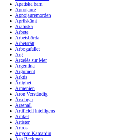
Apatiska barn
Appojaure
Appojauremorden
Aprilskämt
Arabiska
Arbete
Arbetsbörda
Arbetsrätt
Arbogafallet
Arg
Argelès sur Mer
Argentina
Argument
Arktis
Ärlighet
Armenien
Aron Verständig
Årsdagar
Arsenall
Artificiell intelligens
Artikel
Artister
Artros
Artyom Kamardin
Åsa Beckman