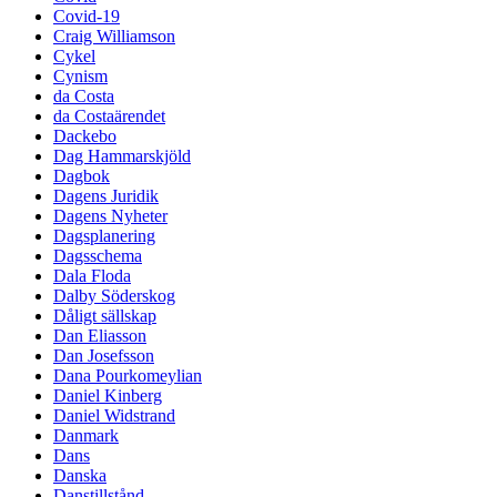
Covid-19
Craig Williamson
Cykel
Cynism
da Costa
da Costaärendet
Dackebo
Dag Hammarskjöld
Dagbok
Dagens Juridik
Dagens Nyheter
Dagsplanering
Dagsschema
Dala Floda
Dalby Söderskog
Dåligt sällskap
Dan Eliasson
Dan Josefsson
Dana Pourkomeylian
Daniel Kinberg
Daniel Widstrand
Danmark
Dans
Danska
Danstillstånd