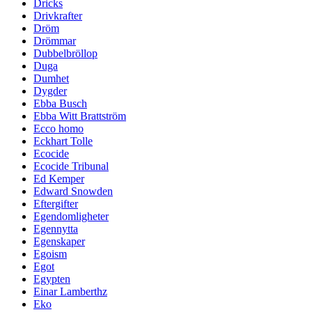
Dricks
Drivkrafter
Dröm
Drömmar
Dubbelbröllop
Duga
Dumhet
Dygder
Ebba Busch
Ebba Witt Brattström
Ecco homo
Eckhart Tolle
Ecocide
Ecocide Tribunal
Ed Kemper
Edward Snowden
Eftergifter
Egendomligheter
Egennytta
Egenskaper
Egoism
Egot
Egypten
Einar Lamberthz
Eko