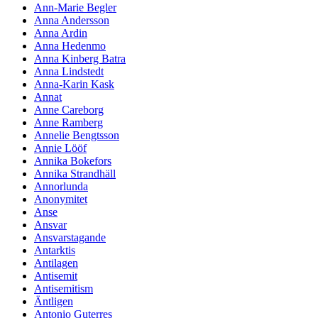
Ann-Marie Begler
Anna Andersson
Anna Ardin
Anna Hedenmo
Anna Kinberg Batra
Anna Lindstedt
Anna-Karin Kask
Annat
Anne Careborg
Anne Ramberg
Annelie Bengtsson
Annie Lööf
Annika Bokefors
Annika Strandhäll
Annorlunda
Anonymitet
Anse
Ansvar
Ansvarstagande
Antarktis
Antilagen
Antisemit
Antisemitism
Äntligen
Antonio Guterres