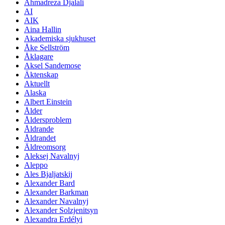
Ahmadreza Djalali
AI
AIK
Aina Hallin
Akademiska sjukhuset
Åke Sellström
Åklagare
Aksel Sandemose
Äktenskap
Aktuellt
Alaska
Albert Einstein
Ålder
Åldersproblem
Åldrande
Åldrandet
Äldreomsorg
Aleksej Navalnyj
Aleppo
Ales Bjaljatskij
Alexander Bard
Alexander Barkman
Alexander Navalnyj
Alexander Solzjenitsyn
Alexandra Erdélyi