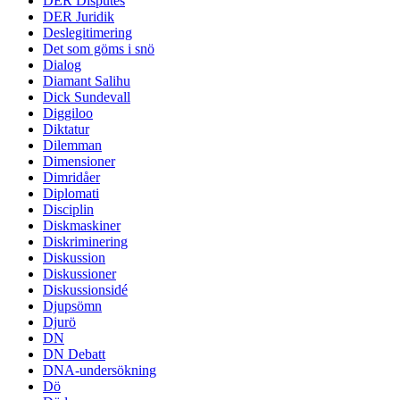
DER Disputes
DER Juridik
Deslegitimering
Det som göms i snö
Dialog
Diamant Salihu
Dick Sundevall
Diggiloo
Diktatur
Dilemman
Dimensioner
Dimridåer
Diplomati
Disciplin
Diskmaskiner
Diskriminering
Diskussion
Diskussioner
Diskussionsidé
Djupsömn
Djurö
DN
DN Debatt
DNA-undersökning
Dö