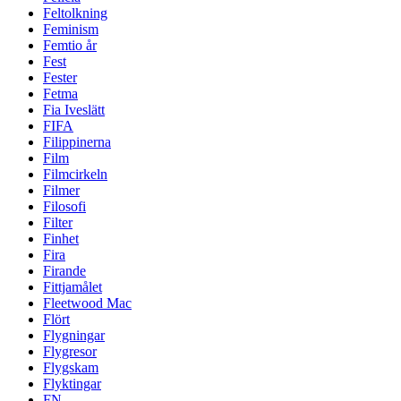
Feltolkning
Feminism
Femtio år
Fest
Fester
Fetma
Fia Iveslätt
FIFA
Filippinerna
Film
Filmcirkeln
Filmer
Filosofi
Filter
Finhet
Fira
Firande
Fittjamålet
Fleetwood Mac
Flört
Flygningar
Flygresor
Flygskam
Flyktingar
FN