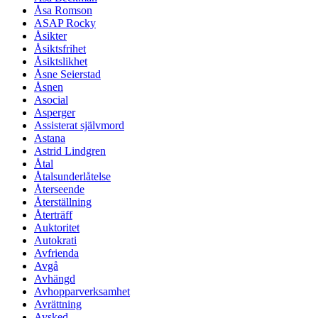
Åsa Romson
ASAP Rocky
Åsikter
Åsiktsfrihet
Åsiktslikhet
Åsne Seierstad
Åsnen
Asocial
Asperger
Assisterat självmord
Astana
Astrid Lindgren
Åtal
Åtalsunderlåtelse
Återseende
Återställning
Återträff
Auktoritet
Autokrati
Avfrienda
Avgå
Avhängd
Avhopparverksamhet
Avrättning
Avsked