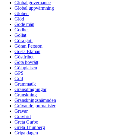
Global governance
Global uppvärmning
Globen
Glöd
Gode män
Godhet
Goliat
Göra gott
Göran Persson
Gösta Ekman
Göstfrihet
Göta hovrätt
Götaplatsen
GPS
Gräl
Grammatik
Gränsdragningar
Granskning
Granskningsnämnden
Grävande journalister
Gravar
Gravfrid
Greta Garbo
Greta Thunberg
Gripa dagen