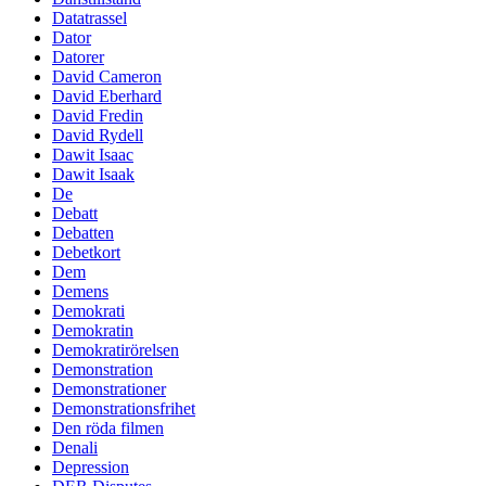
Datatrassel
Dator
Datorer
David Cameron
David Eberhard
David Fredin
David Rydell
Dawit Isaac
Dawit Isaak
De
Debatt
Debatten
Debetkort
Dem
Demens
Demokrati
Demokratin
Demokratirörelsen
Demonstration
Demonstrationer
Demonstrationsfrihet
Den röda filmen
Denali
Depression