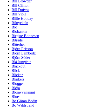
Bill Browder
Bill Clinton
Bill Dufwa
Bill Viola
Billie Holiday
Bilnyckeln
Bio
Biobanker
Birgitte Bonnesen
Biträde
Bitterhet
Björn Ericson
Björn Lambertz
Björn Söder
Blå Jungfrun
Blackout
Blick
Blickar
Blinkers
Bloggen
Blöja
Blöjavvänjning
Blues
Bo Göran Bodin
Bo Wahlstrand