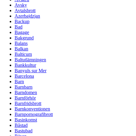
Avsky
Avtalsbrott
Azerbajdzjan
Backup
Bad
Bagage
Bakgrund
Balans
Balkan
Balticum
Baltutlämningen
Bankkultur
Banyuls sur Mer
Barcelona
Barn
Barnbarn
Barndomen
Barnförhör
Barnfridsbrott
Barnkonventionen
Barnpornografibrott
Basinkomst
Båstad
Bastubad