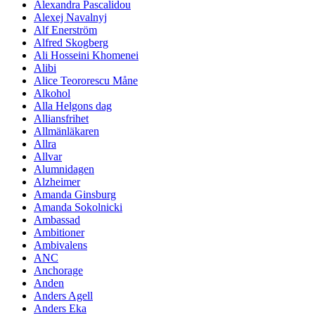
Alexandra Pascalidou
Alexej Navalnyj
Alf Enerström
Alfred Skogberg
Ali Hosseini Khomenei
Alibi
Alice Teororescu Måne
Alkohol
Alla Helgons dag
Alliansfrihet
Allmänläkaren
Allra
Allvar
Alumnidagen
Alzheimer
Amanda Ginsburg
Amanda Sokolnicki
Ambassad
Ambitioner
Ambivalens
ANC
Anchorage
Anden
Anders Agell
Anders Eka