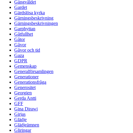
Gängvåldet
Gardet
Gärdslösa kyrka
Gärningsbeskrivning
Gärningsbeskrivningen
Garphyttan
Gåtfullhet
Gåtor
Gåvor
Gåvor och tid
Gaza
GDPR
Gemenskap
Generalförsamlingen
Generationer
Generationsfråga
Generositet
Georgien
Gerda Antti
GFF
Gina Dirawi
Girjas
Glädje
Glädjeämnen
Gliringar