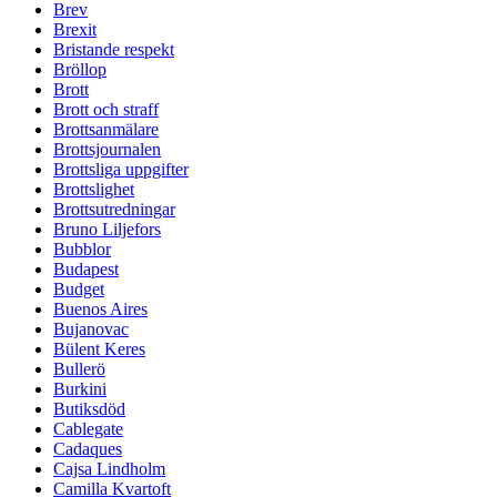
Brev
Brexit
Bristande respekt
Bröllop
Brott
Brott och straff
Brottsanmälare
Brottsjournalen
Brottsliga uppgifter
Brottslighet
Brottsutredningar
Bruno Liljefors
Bubblor
Budapest
Budget
Buenos Aires
Bujanovac
Bülent Keres
Bullerö
Burkini
Butiksdöd
Cablegate
Cadaques
Cajsa Lindholm
Camilla Kvartoft