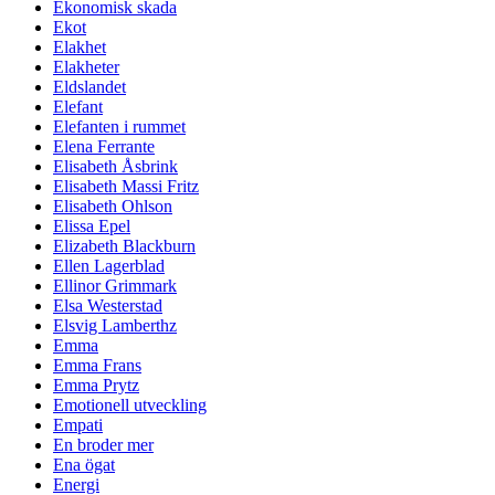
Ekonomisk skada
Ekot
Elakhet
Elakheter
Eldslandet
Elefant
Elefanten i rummet
Elena Ferrante
Elisabeth Åsbrink
Elisabeth Massi Fritz
Elisabeth Ohlson
Elissa Epel
Elizabeth Blackburn
Ellen Lagerblad
Ellinor Grimmark
Elsa Westerstad
Elsvig Lamberthz
Emma
Emma Frans
Emma Prytz
Emotionell utveckling
Empati
En broder mer
Ena ögat
Energi