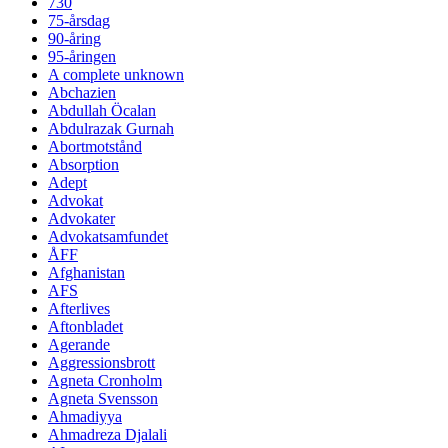
730
75-årsdag
90-åring
95-åringen
A complete unknown
Abchazien
Abdullah Öcalan
Abdulrazak Gurnah
Abortmotstånd
Absorption
Adept
Advokat
Advokater
Advokatsamfundet
ÅFF
Afghanistan
AFS
Afterlives
Aftonbladet
Agerande
Aggressionsbrott
Agneta Cronholm
Agneta Svensson
Ahmadiyya
Ahmadreza Djalali