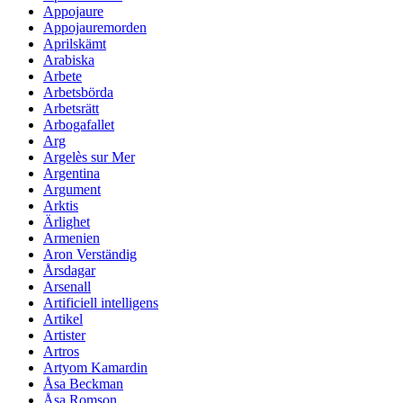
Appojaure
Appojauremorden
Aprilskämt
Arabiska
Arbete
Arbetsbörda
Arbetsrätt
Arbogafallet
Arg
Argelès sur Mer
Argentina
Argument
Arktis
Ärlighet
Armenien
Aron Verständig
Årsdagar
Arsenall
Artificiell intelligens
Artikel
Artister
Artros
Artyom Kamardin
Åsa Beckman
Åsa Romson