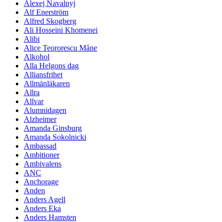
Alexej Navalnyj
Alf Enerström
Alfred Skogberg
Ali Hosseini Khomenei
Alibi
Alice Teororescu Måne
Alkohol
Alla Helgons dag
Alliansfrihet
Allmänläkaren
Allra
Allvar
Alumnidagen
Alzheimer
Amanda Ginsburg
Amanda Sokolnicki
Ambassad
Ambitioner
Ambivalens
ANC
Anchorage
Anden
Anders Agell
Anders Eka
Anders Hamsten