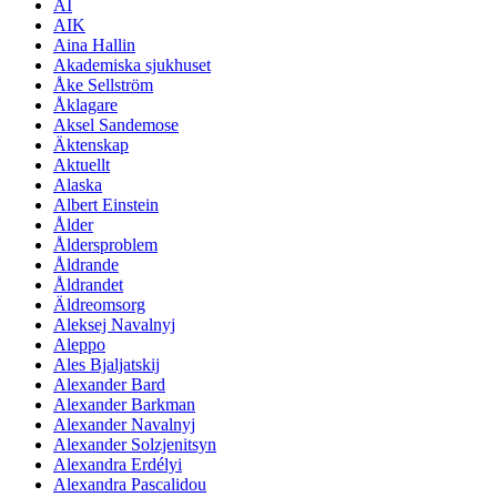
AI
AIK
Aina Hallin
Akademiska sjukhuset
Åke Sellström
Åklagare
Aksel Sandemose
Äktenskap
Aktuellt
Alaska
Albert Einstein
Ålder
Åldersproblem
Åldrande
Åldrandet
Äldreomsorg
Aleksej Navalnyj
Aleppo
Ales Bjaljatskij
Alexander Bard
Alexander Barkman
Alexander Navalnyj
Alexander Solzjenitsyn
Alexandra Erdélyi
Alexandra Pascalidou