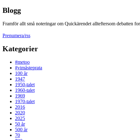
Blogg
Framför allt små noteringar om Quickärendet allteftersom debatten fort
Prenumera/rss
Kategorier
#metoo
#vimåsteprata
100 år
1947
1950-talet
1960-talet
1969
1970-talet
2016
2020
2025
50 år
500 år
70