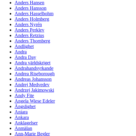
Anders Hansen
Anders Hansson
Anders Hasselbohm
Anders Holmberg
Anders Nyrén
Anders Perklev
Anders Retzius
Anders Thornberg
Andlighet
Andra
Andra Day
Andra världskriget
Andrahandsyrkande
Andrea Riseborough
Andreas Johansson
Andrej Medvedev
Andrzej Jakimowski
Andy Fite
Angela Wiese Edeler
Ängslighet
Aniara
Ankara
Anklagelser
Anmälan
Ann-Marie Begler