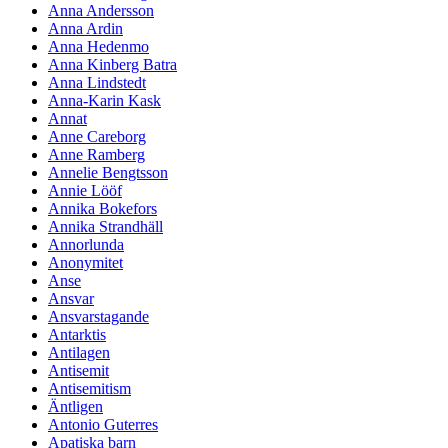
Anna Andersson
Anna Ardin
Anna Hedenmo
Anna Kinberg Batra
Anna Lindstedt
Anna-Karin Kask
Annat
Anne Careborg
Anne Ramberg
Annelie Bengtsson
Annie Lööf
Annika Bokefors
Annika Strandhäll
Annorlunda
Anonymitet
Anse
Ansvar
Ansvarstagande
Antarktis
Antilagen
Antisemit
Antisemitism
Äntligen
Antonio Guterres
Apatiska barn