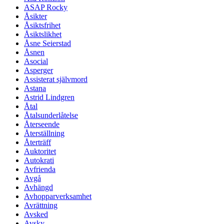
ASAP Rocky
Åsikter
Åsiktsfrihet
Åsiktslikhet
Åsne Seierstad
Åsnen
Asocial
Asperger
Assisterat självmord
Astana
Astrid Lindgren
Åtal
Åtalsunderlåtelse
Återseende
Återställning
Återträff
Auktoritet
Autokrati
Avfrienda
Avgå
Avhängd
Avhopparverksamhet
Avrättning
Avsked
Avsky