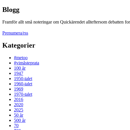
Blogg
Framför allt små noteringar om Quickärendet allteftersom debatten fort
Prenumera/rss
Kategorier
#metoo
#vimåsteprata
100 år
1947
1950-talet
1960-talet
1969
1970-talet
2016
2020
2025
50 år
500 år
70