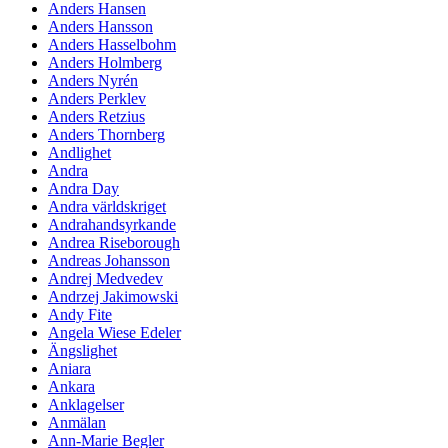
Anders Hansen
Anders Hansson
Anders Hasselbohm
Anders Holmberg
Anders Nyrén
Anders Perklev
Anders Retzius
Anders Thornberg
Andlighet
Andra
Andra Day
Andra världskriget
Andrahandsyrkande
Andrea Riseborough
Andreas Johansson
Andrej Medvedev
Andrzej Jakimowski
Andy Fite
Angela Wiese Edeler
Ängslighet
Aniara
Ankara
Anklagelser
Anmälan
Ann-Marie Begler