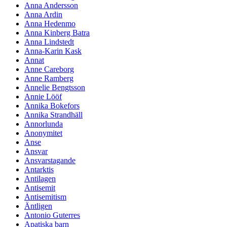
Anna Andersson
Anna Ardin
Anna Hedenmo
Anna Kinberg Batra
Anna Lindstedt
Anna-Karin Kask
Annat
Anne Careborg
Anne Ramberg
Annelie Bengtsson
Annie Lööf
Annika Bokefors
Annika Strandhäll
Annorlunda
Anonymitet
Anse
Ansvar
Ansvarstagande
Antarktis
Antilagen
Antisemit
Antisemitism
Äntligen
Antonio Guterres
Apatiska barn