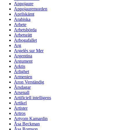
Appojaure
Appojauremorden
Aprilskämt
Arabiska
Arbete
Arbetsbörda
Arbetsrätt
Arbogafallet
Arg
Argelès sur Mer
Argentina
Argument
Arktis
Ärlighet
Armenien
Aron Verständig
Årsdagar
Arsenall
Artificiell intelligens
Artikel
Artister
Artros
Artyom Kamardin
Åsa Beckman
Åsa Romson