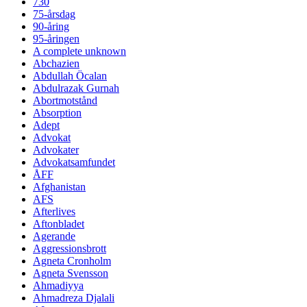
730
75-årsdag
90-åring
95-åringen
A complete unknown
Abchazien
Abdullah Öcalan
Abdulrazak Gurnah
Abortmotstånd
Absorption
Adept
Advokat
Advokater
Advokatsamfundet
ÅFF
Afghanistan
AFS
Afterlives
Aftonbladet
Agerande
Aggressionsbrott
Agneta Cronholm
Agneta Svensson
Ahmadiyya
Ahmadreza Djalali