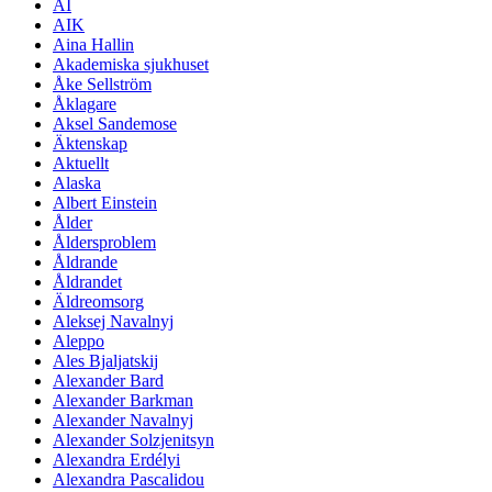
AI
AIK
Aina Hallin
Akademiska sjukhuset
Åke Sellström
Åklagare
Aksel Sandemose
Äktenskap
Aktuellt
Alaska
Albert Einstein
Ålder
Åldersproblem
Åldrande
Åldrandet
Äldreomsorg
Aleksej Navalnyj
Aleppo
Ales Bjaljatskij
Alexander Bard
Alexander Barkman
Alexander Navalnyj
Alexander Solzjenitsyn
Alexandra Erdélyi
Alexandra Pascalidou