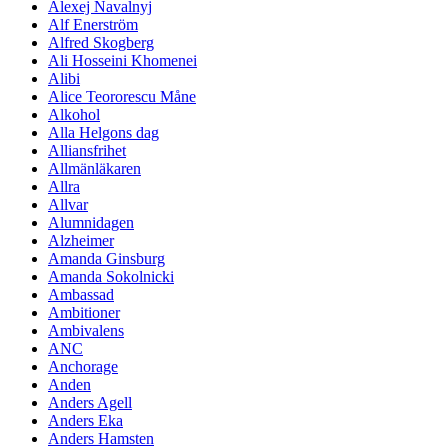
Alexej Navalnyj
Alf Enerström
Alfred Skogberg
Ali Hosseini Khomenei
Alibi
Alice Teororescu Måne
Alkohol
Alla Helgons dag
Alliansfrihet
Allmänläkaren
Allra
Allvar
Alumnidagen
Alzheimer
Amanda Ginsburg
Amanda Sokolnicki
Ambassad
Ambitioner
Ambivalens
ANC
Anchorage
Anden
Anders Agell
Anders Eka
Anders Hamsten