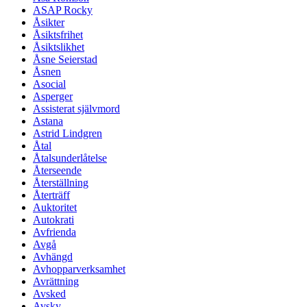
ASAP Rocky
Åsikter
Åsiktsfrihet
Åsiktslikhet
Åsne Seierstad
Åsnen
Asocial
Asperger
Assisterat självmord
Astana
Astrid Lindgren
Åtal
Åtalsunderlåtelse
Återseende
Återställning
Återträff
Auktoritet
Autokrati
Avfrienda
Avgå
Avhängd
Avhopparverksamhet
Avrättning
Avsked
Avsky