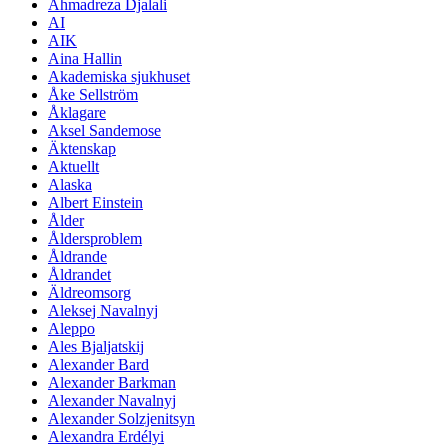
Ahmadreza Djalali
AI
AIK
Aina Hallin
Akademiska sjukhuset
Åke Sellström
Åklagare
Aksel Sandemose
Äktenskap
Aktuellt
Alaska
Albert Einstein
Ålder
Åldersproblem
Åldrande
Åldrandet
Äldreomsorg
Aleksej Navalnyj
Aleppo
Ales Bjaljatskij
Alexander Bard
Alexander Barkman
Alexander Navalnyj
Alexander Solzjenitsyn
Alexandra Erdélyi