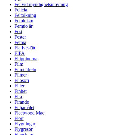
Fel vid myndighetsutövning
Felicia
Feltolkning
Feminism
Femtio år
Fest
Fester
Fetma
Fia Iveslätt
FIFA
Filippinerna
Film
Filmcirkeln
Filmer
Filosofi
Filter
Finhet
Fira
Firande
Fittjamålet
Fleetwood Mac
Flört
Flygningar
Flygresor
Flygskam