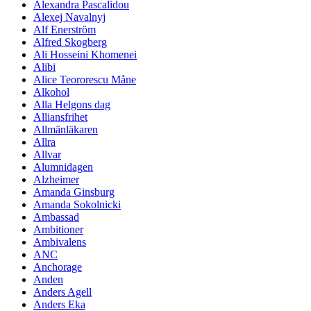
Alexandra Pascalidou
Alexej Navalnyj
Alf Enerström
Alfred Skogberg
Ali Hosseini Khomenei
Alibi
Alice Teororescu Måne
Alkohol
Alla Helgons dag
Alliansfrihet
Allmänläkaren
Allra
Allvar
Alumnidagen
Alzheimer
Amanda Ginsburg
Amanda Sokolnicki
Ambassad
Ambitioner
Ambivalens
ANC
Anchorage
Anden
Anders Agell
Anders Eka