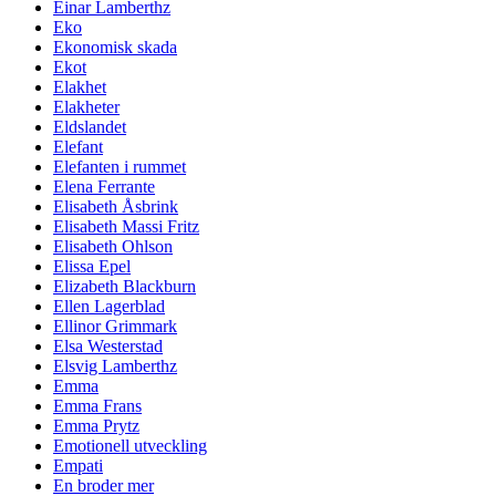
Einar Lamberthz
Eko
Ekonomisk skada
Ekot
Elakhet
Elakheter
Eldslandet
Elefant
Elefanten i rummet
Elena Ferrante
Elisabeth Åsbrink
Elisabeth Massi Fritz
Elisabeth Ohlson
Elissa Epel
Elizabeth Blackburn
Ellen Lagerblad
Ellinor Grimmark
Elsa Westerstad
Elsvig Lamberthz
Emma
Emma Frans
Emma Prytz
Emotionell utveckling
Empati
En broder mer