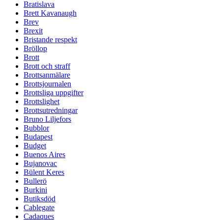
Bratislava
Brett Kavanaugh
Brev
Brexit
Bristande respekt
Bröllop
Brott
Brott och straff
Brottsanmälare
Brottsjournalen
Brottsliga uppgifter
Brottslighet
Brottsutredningar
Bruno Liljefors
Bubblor
Budapest
Budget
Buenos Aires
Bujanovac
Bülent Keres
Bullerö
Burkini
Butiksdöd
Cablegate
Cadaques