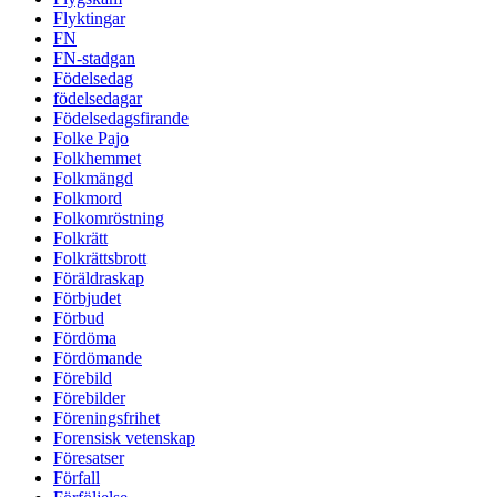
Flyktingar
FN
FN-stadgan
Födelsedag
födelsedagar
Födelsedagsfirande
Folke Pajo
Folkhemmet
Folkmängd
Folkmord
Folkomröstning
Folkrätt
Folkrättsbrott
Föräldraskap
Förbjudet
Förbud
Fördöma
Fördömande
Förebild
Förebilder
Föreningsfrihet
Forensisk vetenskap
Föresatser
Förfall