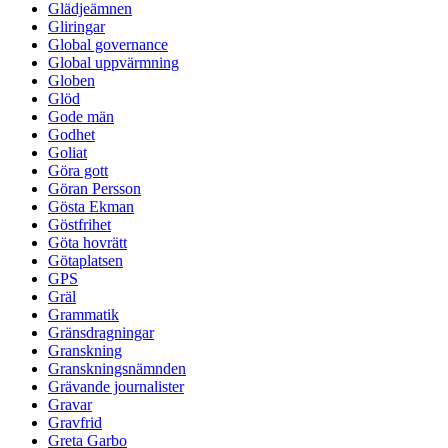
Glädjeämnen
Gliringar
Global governance
Global uppvärmning
Globen
Glöd
Gode män
Godhet
Goliat
Göra gott
Göran Persson
Gösta Ekman
Göstfrihet
Göta hovrätt
Götaplatsen
GPS
Gräl
Grammatik
Gränsdragningar
Granskning
Granskningsnämnden
Grävande journalister
Gravar
Gravfrid
Greta Garbo