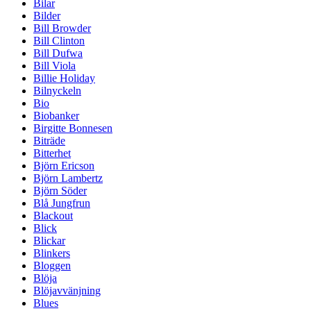
Bilar
Bilder
Bill Browder
Bill Clinton
Bill Dufwa
Bill Viola
Billie Holiday
Bilnyckeln
Bio
Biobanker
Birgitte Bonnesen
Biträde
Bitterhet
Björn Ericson
Björn Lambertz
Björn Söder
Blå Jungfrun
Blackout
Blick
Blickar
Blinkers
Bloggen
Blöja
Blöjavvänjning
Blues