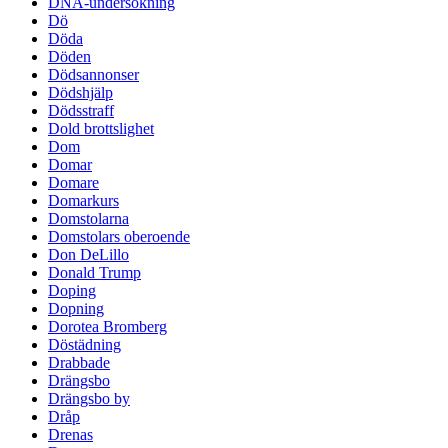
DNA-undersökning
Dö
Döda
Döden
Dödsannonser
Dödshjälp
Dödsstraff
Dold brottslighet
Dom
Domar
Domare
Domarkurs
Domstolarna
Domstolars oberoende
Don DeLillo
Donald Trump
Doping
Dopning
Dorotea Bromberg
Döstädning
Drabbade
Drängsbo
Drängsbo by
Dråp
Drenas