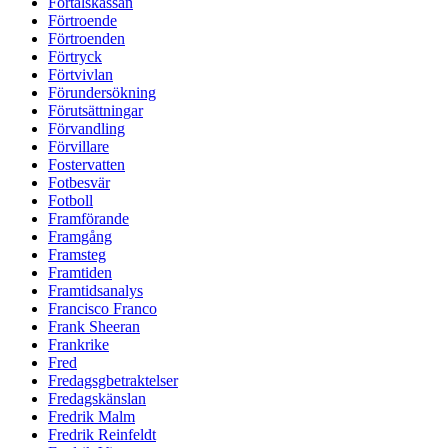
Förtalskassan
Förtroende
Förtroenden
Förtryck
Förtvivlan
Förundersökning
Förutsättningar
Förvandling
Förvillare
Fostervatten
Fotbesvär
Fotboll
Framförande
Framgång
Framsteg
Framtiden
Framtidsanalys
Francisco Franco
Frank Sheeran
Frankrike
Fred
Fredagsgbetraktelser
Fredagskänslan
Fredrik Malm
Fredrik Reinfeldt