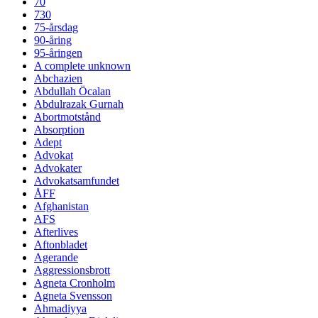
70
730
75-årsdag
90-åring
95-åringen
A complete unknown
Abchazien
Abdullah Öcalan
Abdulrazak Gurnah
Abortmotstånd
Absorption
Adept
Advokat
Advokater
Advokatsamfundet
ÅFF
Afghanistan
AFS
Afterlives
Aftonbladet
Agerande
Aggressionsbrott
Agneta Cronholm
Agneta Svensson
Ahmadiyya