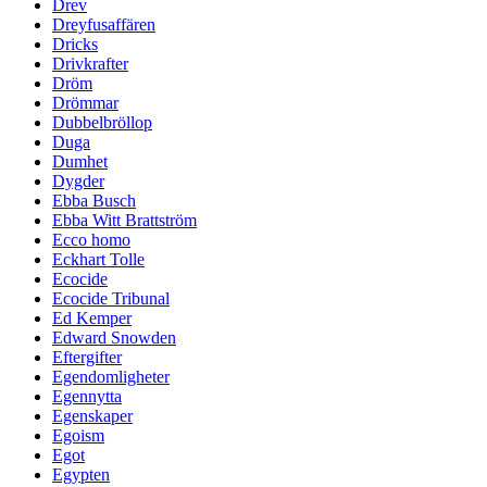
Drev
Dreyfusaffären
Dricks
Drivkrafter
Dröm
Drömmar
Dubbelbröllop
Duga
Dumhet
Dygder
Ebba Busch
Ebba Witt Brattström
Ecco homo
Eckhart Tolle
Ecocide
Ecocide Tribunal
Ed Kemper
Edward Snowden
Eftergifter
Egendomligheter
Egennytta
Egenskaper
Egoism
Egot
Egypten