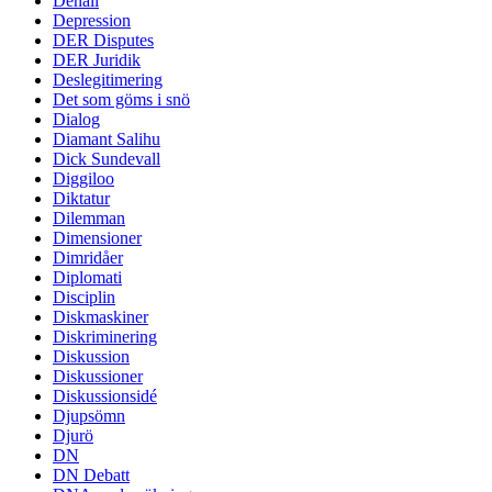
Denali
Depression
DER Disputes
DER Juridik
Deslegitimering
Det som göms i snö
Dialog
Diamant Salihu
Dick Sundevall
Diggiloo
Diktatur
Dilemman
Dimensioner
Dimridåer
Diplomati
Disciplin
Diskmaskiner
Diskriminering
Diskussion
Diskussioner
Diskussionsidé
Djupsömn
Djurö
DN
DN Debatt