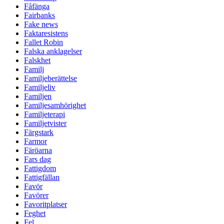
Fåfänga
Fairbanks
Fake news
Faktaresistens
Fallet Robin
Falska anklagelser
Falskhet
Familj
Familjeberättelse
Familjeliv
Familjen
Familjesamhörighet
Familjeterapi
Familjetvister
Färgstark
Farmor
Färöarna
Fars dag
Fattigdom
Fattigfällan
Favör
Favörer
Favoritplatser
Feghet
Fel