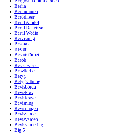
Bergwallkommissionen
Berlin
Berlinmuren
Beröringar
Bertil Almlöf
Bertil Bengtsson
Bertil Wedin
Bervisning
Beslagta
Beslut
Beslutsförhet
Besök
Besserwisser
Besvikelse
Betyg
Betygsättning
Bevisbörda
Beviskrav
Beviskravet
Bevisning
Bevisningen
Bevisvärde
Bevisvärden
Bevisvärdering
Big 5