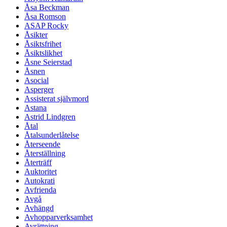
Åsa Beckman
Åsa Romson
ASAP Rocky
Åsikter
Åsiktsfrihet
Åsiktslikhet
Åsne Seierstad
Åsnen
Asocial
Asperger
Assisterat självmord
Astana
Astrid Lindgren
Åtal
Åtalsunderlåtelse
Återseende
Återställning
Återträff
Auktoritet
Autokrati
Avfrienda
Avgå
Avhängd
Avhopparverksamhet
Avrättning