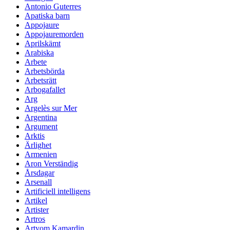
Antonio Guterres
Apatiska barn
Appojaure
Appojauremorden
Aprilskämt
Arabiska
Arbete
Arbetsbörda
Arbetsrätt
Arbogafallet
Arg
Argelès sur Mer
Argentina
Argument
Arktis
Ärlighet
Armenien
Aron Verständig
Årsdagar
Arsenall
Artificiell intelligens
Artikel
Artister
Artros
Artyom Kamardin