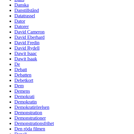
Danska
Danstillstånd
Datatrassel
Dator
Datorer
David Cameron
David Eberhard
David Fredin
David Rydell
Dawit Isaac
Dawit Isaak
De
Debatt
Debatten
Debetkort
Dem
Demens
Demokrati
Demokratin
Demokratirörelsen
Demonstration
Demonstrationer
Demonstrationsfrihet
Den röda filmen