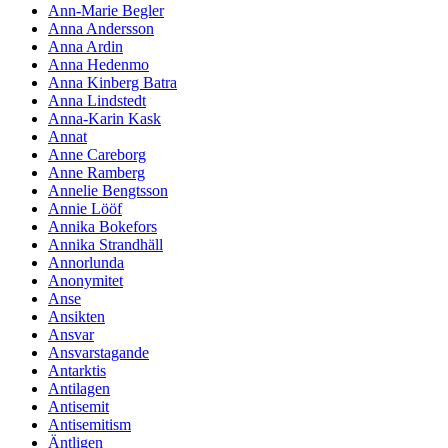
Ann-Marie Begler
Anna Andersson
Anna Ardin
Anna Hedenmo
Anna Kinberg Batra
Anna Lindstedt
Anna-Karin Kask
Annat
Anne Careborg
Anne Ramberg
Annelie Bengtsson
Annie Lööf
Annika Bokefors
Annika Strandhäll
Annorlunda
Anonymitet
Anse
Ansikten
Ansvar
Ansvarstagande
Antarktis
Antilagen
Antisemit
Antisemitism
Äntligen