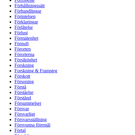
Förföljelse
Förhållningssätt
Förhandlingar
Förintelsen
Förklaringar
Förlåtelse
Förlust
Förmätenhet
Förnuft
Förorten
Förorterna
Försiktighet
Forskning
Forskning & Framsteg
Förskott
Försoning
Förstå
Förståelse
Förstånd
Försummelser
Försvar
Försvarligt
Försvarsställning
Försvunna föremål
Förtal