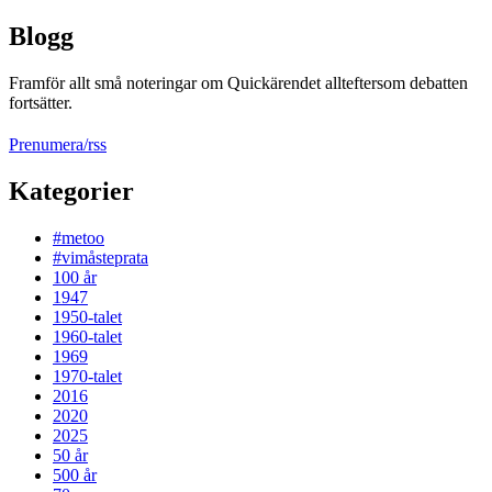
Blogg
Framför allt små noteringar om Quickärendet allteftersom debatten
fortsätter.
Prenumera/rss
Kategorier
#metoo
#vimåsteprata
100 år
1947
1950-talet
1960-talet
1969
1970-talet
2016
2020
2025
50 år
500 år