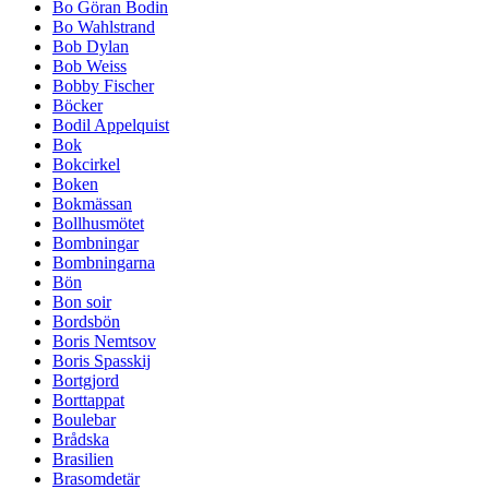
Bo Göran Bodin
Bo Wahlstrand
Bob Dylan
Bob Weiss
Bobby Fischer
Böcker
Bodil Appelquist
Bok
Bokcirkel
Boken
Bokmässan
Bollhusmötet
Bombningar
Bombningarna
Bön
Bon soir
Bordsbön
Boris Nemtsov
Boris Spasskij
Bortgjord
Borttappat
Boulebar
Brådska
Brasilien
Brasomdetär