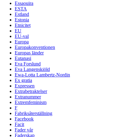
Essaouira
ESTA
Estland
Estonia
Etnicitet
EU
EU-val
Europa
Europakonventionen
Europas länder
Eutanasi
Eva Forslund
Eva Langenskiöld
Ewa-Lotta Lambertz-Nordin
Ex gratia
Expressen
Extrabetraktelser
Extranummer
Extremfeminism
F
Fabriksåterställning
Facebook
Facit
Fader vår
Faderskap