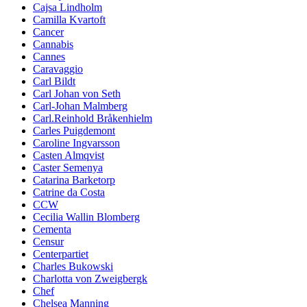
Cajsa Lindholm
Camilla Kvartoft
Cancer
Cannabis
Cannes
Caravaggio
Carl Bildt
Carl Johan von Seth
Carl-Johan Malmberg
Carl.Reinhold Bråkenhielm
Carles Puigdemont
Caroline Ingvarsson
Casten Almqvist
Caster Semenya
Catarina Barketorp
Catrine da Costa
CCW
Cecilia Wallin Blomberg
Cementa
Censur
Centerpartiet
Charles Bukowski
Charlotta von Zweigbergk
Chef
Chelsea Manning