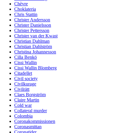
Chèvre
Choklateria
Chris Stattin
Christer Andersson
Christer Danielsson
Christer Pettersson
Christer van der Kwast
Christian Dahlman
Christian Dahlström
Christina Johannesson
Cilla Benkö
Cissi Wallin
Cissi Wallin Blomberg
Citadellet
Civil society
Civilkurage
Civilrätt
Claes Borgström
Claire Martin
Cold war
Collateral murder
Colombia
Coronakommissionen
Coronasmittan
Coronatider