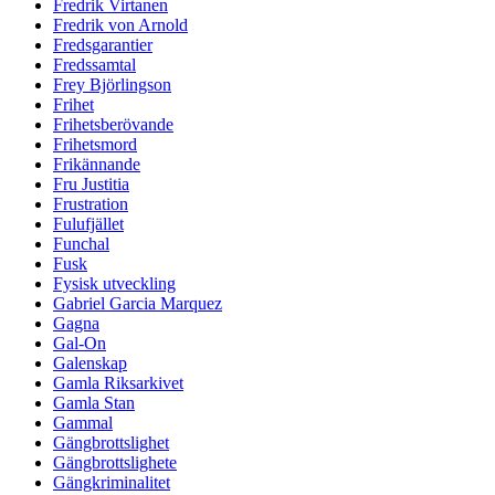
Fredrik Virtanen
Fredrik von Arnold
Fredsgarantier
Fredssamtal
Frey Björlingson
Frihet
Frihetsberövande
Frihetsmord
Frikännande
Fru Justitia
Frustration
Fulufjället
Funchal
Fusk
Fysisk utveckling
Gabriel Garcia Marquez
Gagna
Gal-On
Galenskap
Gamla Riksarkivet
Gamla Stan
Gammal
Gängbrottslighet
Gängbrottslighete
Gängkriminalitet