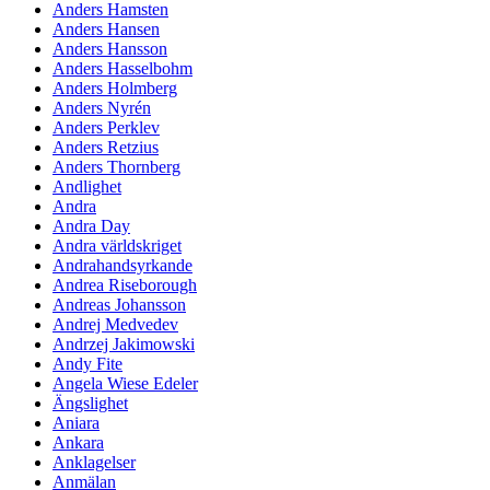
Anders Hamsten
Anders Hansen
Anders Hansson
Anders Hasselbohm
Anders Holmberg
Anders Nyrén
Anders Perklev
Anders Retzius
Anders Thornberg
Andlighet
Andra
Andra Day
Andra världskriget
Andrahandsyrkande
Andrea Riseborough
Andreas Johansson
Andrej Medvedev
Andrzej Jakimowski
Andy Fite
Angela Wiese Edeler
Ängslighet
Aniara
Ankara
Anklagelser
Anmälan