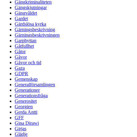
Gängkriminaliteten
Gängskjutningar
Gängvåldet
Gardet
Gärdslösa kyrka
Gärningsbeskrivning
Gärningsbeskrivningen
Garphyttan
Gåtfullhet
Gåtor
Gåvor
Gåvor och tid
Gaza
GDPR
Gemenskap
Generalförsamlingen
Generationer
Generationsfråga
Generositet
Georgien
Gerda Antti
GFF
Gina Dirawi
Girjas
Glädje