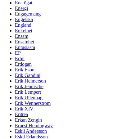
Ena ögat
Energi
Engagemang
Engelska
England
Enkelhet
Ensam
Ensamhet
Entusiasm
EP
Erbil
Erdogan
Erik Eson
Erik Gandini
Erik Helmerson
Erik Jennische
Erik Lempert
Erik Ullenhag
Erik Wennerström
Erik XIV
Eritrea
Erkan Zengin
Ernest Hemingway
Eskil Andersson
Eskil Erlandsson