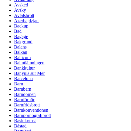
Avsked
Avsky
Avtalsbrott
Azerbajdzjan
Backup
Bad
Bagage
Bakgrund
Balans
Balkan
Balticum
Baltutlämningen
Bankkultur
Banyuls sur Mer
Barcelona
Barn
Barnbarn
Barndomen
Barnförhör
Barnfridsbrott
Barnkonventionen
Barnpornografibrott
Basinkomst
Båstad