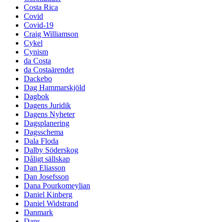
Costa Rica
Covid
Covid-19
Craig Williamson
Cykel
Cynism
da Costa
da Costaärendet
Dackebo
Dag Hammarskjöld
Dagbok
Dagens Juridik
Dagens Nyheter
Dagsplanering
Dagsschema
Dala Floda
Dalby Söderskog
Dåligt sällskap
Dan Eliasson
Dan Josefsson
Dana Pourkomeylian
Daniel Kinberg
Daniel Widstrand
Danmark
Dans