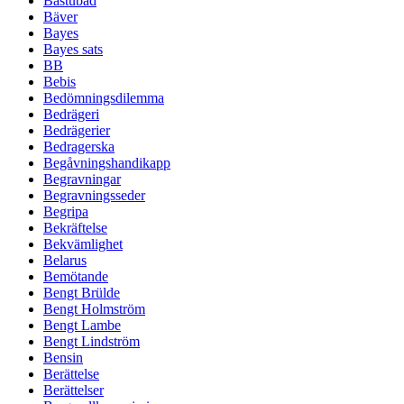
Bastubad
Bäver
Bayes
Bayes sats
BB
Bebis
Bedömningsdilemma
Bedrägeri
Bedrägerier
Bedragerska
Begåvningshandikapp
Begravningar
Begravningsseder
Begripa
Bekräftelse
Bekvämlighet
Belarus
Bemötande
Bengt Brülde
Bengt Holmström
Bengt Lambe
Bengt Lindström
Bensin
Berättelse
Berättelser